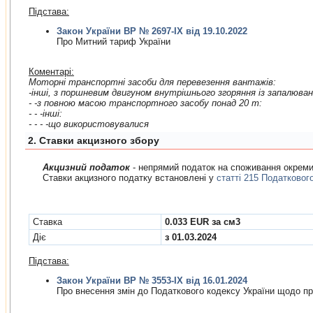
Підстава:
Закон України ВР № 2697-IX від 19.10.2022
Про Митний тариф України
Коментарі:
Моторнi транспортнi засоби для перевезення вантажiв:
- -з повною масою транспортного засобу понад 20 т:
- - -iншi:
- - - -що використовувалися
2. Cтавки акцизного збору
Акцизний податок
- непрямий податок на споживання окремих
Ставки акцизного податку встановлені у
статті 215 Податковог
Cтавка
0.033 EUR за см3
Діє
з 01.03.2024
Підстава:
Закон України ВР № 3553-IX від 16.01.2024
Про внесення змiн до Податкового кодексу України щодо пр