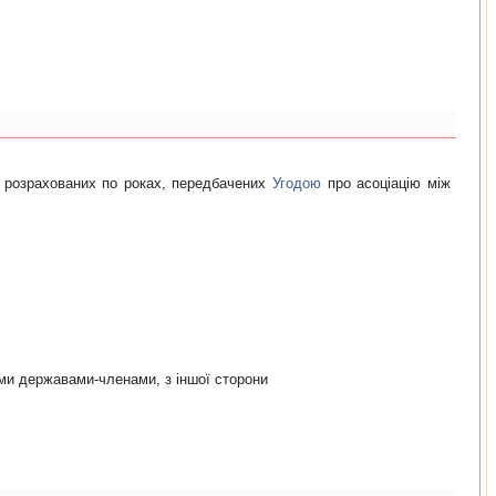
, розрахованих по роках, передбачених
Угодою
про асоціацію між
iми державами-членами, з iншої сторони