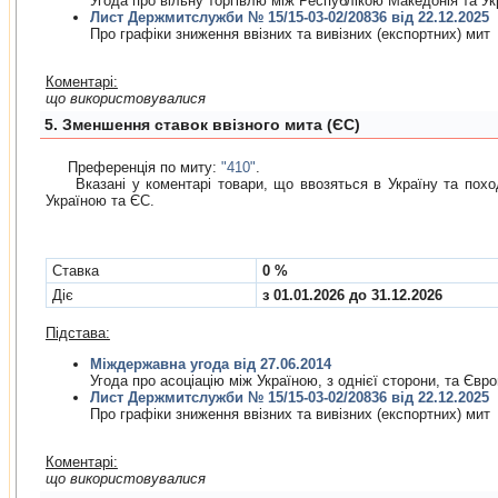
Угода про вiльну торгiвлю мiж Республiкою Македонiя та У
Лист Держмитслужби № 15/15-03-02/20836 від 22.12.2025
Про графiки зниження ввiзних та вивiзних (експортних) мит
Коментарі:
що використовувалися
5. Зменшення ставок ввізного мита (ЄС)
Преференція по миту:
"410"
.
Вказані у коментарі товари, що ввозяться в Україну та походя
Україною та ЄС.
Cтавка
0 %
Діє
з 01.01.2026 до 31.12.2026
Підстава:
Міждержавна угода від 27.06.2014
Угода про асоцiацiю мiж Україною, з однiєї сторони, та Єв
Лист Держмитслужби № 15/15-03-02/20836 від 22.12.2025
Про графiки зниження ввiзних та вивiзних (експортних) мит
Коментарі:
що використовувалися