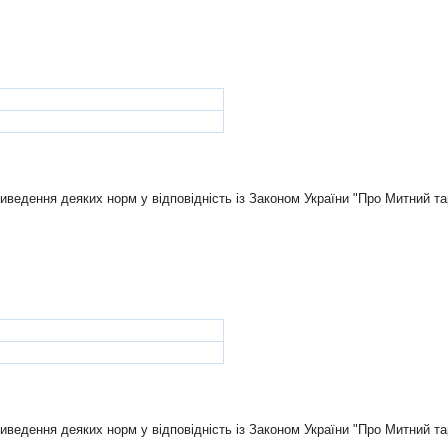
иведення деяких норм у вiдповiднiсть iз Законом України "Про Митний т
иведення деяких норм у вiдповiднiсть iз Законом України "Про Митний т