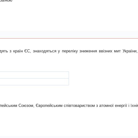
країною
ть з країн ЄС, знаходяться у переліку зниження ввізних мит України
ропейським Союзом, Європейським спiвтовариством з атомної енергiї i їхн