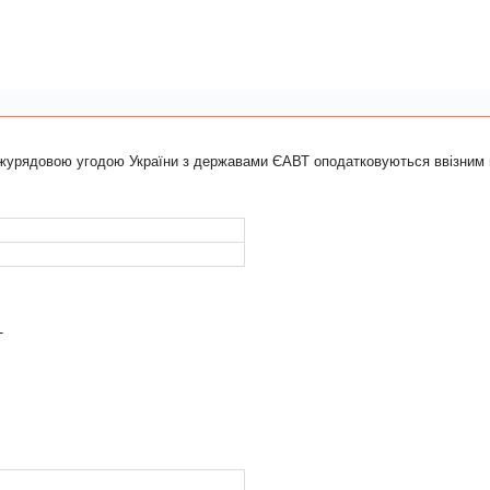
мiжурядовою угодою України з державами ЄАВТ оподатковуються ввізним
Т