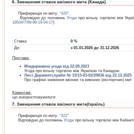
6. Зменшення ставок ввізного мита (Канада)
Преференція по миту:
"420"
.
Відповідно до положень
Угоди
про вiльну торгiвлю мiж Укра
19504/7/99-99-19-04-17
).
Cтавка
0 %
Діє
з 01.01.2026 до 31.12.2026
Підстава:
Міждержавна угода від 22.09.2023
Угода про вiльну торгiвлю мiж Україною та Канадою
Лист Держмитслужби № 15/15-03-02/20836 від 22.12.2025
Про графiки зниження ввiзних та вивiзних (експортних) мит
Коментарі:
що використовувалися
7. Зменшення ставок ввізного мита(Ізраїль)
Преференція по миту:
"422"
.
Відповідно до положень
Угоди
про вiльну торгiвлю мiж Кабінет