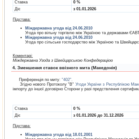
Cтавка
0 %
Діє
з 01.01.2026
Підстава:
Міждержавна угода від 24.06.2010
Угода про вiльну торгiвлю мiж Україною та державами ЄАВ
Міждержавна угода від 24.06.2010
Угода про сiльське господарство мiж Україною та Швейца
Коментарі:
Мiждержавна Угода з Швейцарською Конфедерацiєю
4. Зменшення ставок ввізного мита (Македонія)
Преференція по миту:
"402"
.
Згідно нового Протоколу "B"
Угоди України з Республікою Мак
імпорту до іншої договірно Сторони у разі предствлення сертифи
Cтавка
0 %
Діє
з 01.01.2026 до 31.12.2026
Підстава:
Міждержавна угода від 18.01.2001