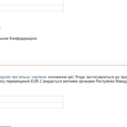
Т
рською Конфедерацiєю
едонія про вільну торгівлю
положення цієї Угоди застосовуються до проду
кату перемещення EUR.1 (видається митними органами Республіки Македо