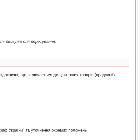
 внутрiшнього згоряння iз запалюванням вiд стиснення (дизелем або напiвдизелем) i електродвигуном в якостi двигунiв для пересування:
пiдакцизнi, що включається до цiни таких товарiв (продукцiї).
ариф України" та уточнення окремих положень