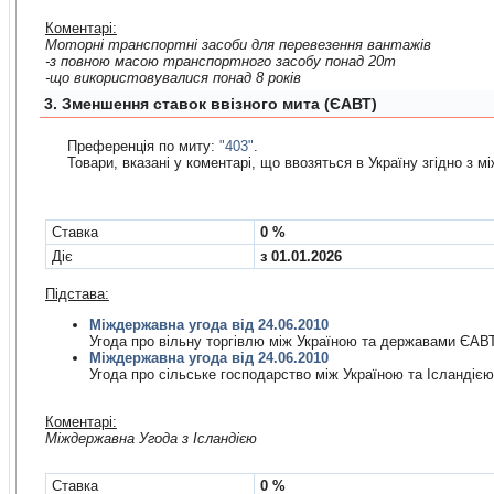
Коментарі:
Моторні транспортні засоби для перевезення вантажів
-з повною масою транспортного засобу понад 20т
-що використовувалися понад 8 років
3. Зменшення ставок ввізного мита (ЄАВТ)
Преференція по миту:
"403"
.
Товари, вказані у коментарі, що ввозяться в Україну згiдно з 
Cтавка
0 %
Діє
з 01.01.2026
Підстава:
Міждержавна угода від 24.06.2010
Угода про вiльну торгiвлю мiж Україною та державами ЄАВ
Міждержавна угода від 24.06.2010
Угода про сiльське господарство мiж Україною та Iсландiєю
Коментарі:
Мiждержавна Угода з Ісландією
Cтавка
0 %