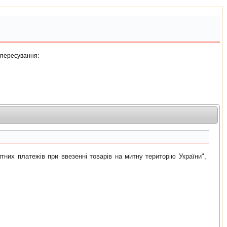
я пересування:
их платежiв при ввезеннi товарiв на митну територiю України",