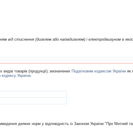
-iншi, з поршневим двигуном
 видiв товарiв (продукцiї), визначених
Податковим кодексом України
як 
о кодексу України
.
иведення деяких норм у вiдповiднiсть iз Законом України "Про Митний т