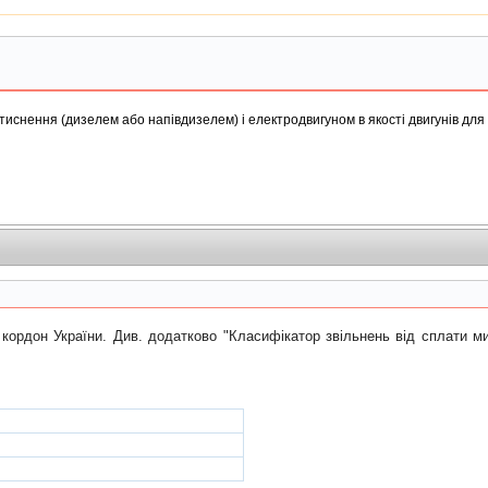
стиснення (дизелем або напiвдизелем) i електродвигуном в якостi двигунiв дл
он України. Див. додатково "Класифiкатор звiльнень вiд сплати митн