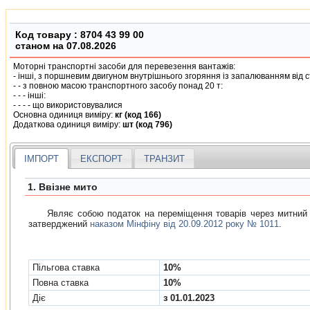
Код товару :
8704 43 99 00
станом на 07.08.2026
Моторнi транспортнi засоби для перевезення вантажiв:
- iншi, з поршневим двигуном внутрiшнього згоряння iз запалюванням вiд 
- - з повною масою транспортного засобу понад 20 т:
- - - iншi:
- - - - що використовувалися
Основна одиниця виміру:
кг (код 166)
Додаткова одиниця виміру:
шт (код 796)
ІМПОРТ
ЕКСПОРТ
ТРАНЗИТ
1. Ввізне мито
Являє собою податок на переміщення товарів через митний корд
затверджений
наказом Мінфіну від 20.09.2012 року № 1011
.
Пільгова ставка
10%
Повна ставка
10%
Діє
з 01.01.2023