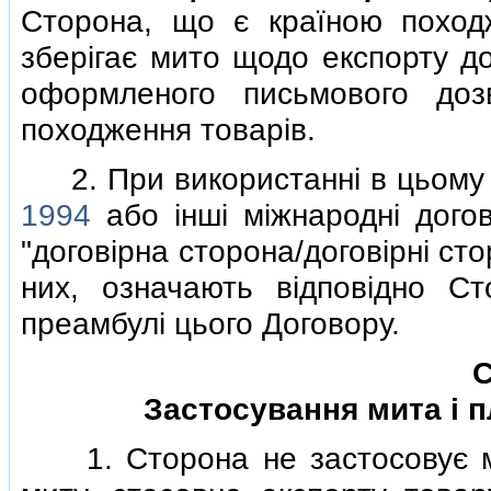
Сторона, що є країною поход
зберiгає мито щодо експорту до
оформленого письмового доз
походження товарiв.
2. При використаннi в цьому 
1994
або iншi мiжнароднi дого
"договiрна сторона/договiрнi ст
них, означають вiдповiдно Ст
преамбулi цього Договору.
С
Застосування мита i п
1. Сторона не застосовує мит