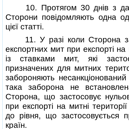
10. Протягом 30 днiв з дат
Сторони повiдомляють одна од
цiєї статтi.
11. У разi коли Сторона зас
експортних мит при експортi на 
iз ставками мит, якi засто
призначених для митних територ
забороняють несанкцiонований 
така заборона не встановлен
Сторона, що застосовує нульов
при експортi на митнi територi
до рiвня, що застосовується пр
країн.