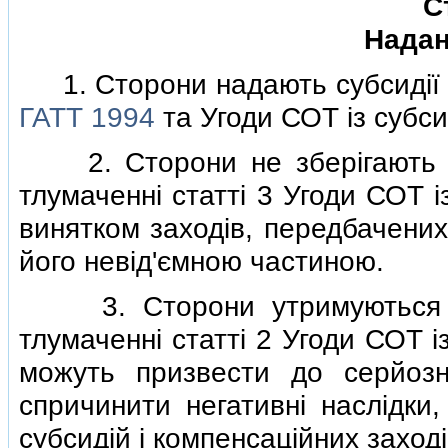
С
Надан
1. Сторони надають субсидiї в
ГАТТ 1994
та Угоди СОТ iз субси
2. Сторони не зберiгають i 
тлумаченнi статтi 3 Угоди СОТ i
винятком заходiв, передбачених
його невiд'ємною частиною.
3. Сторони утримуються вi
тлумаченнi статтi 2 Угоди СОТ iз
можуть призвести до серйозно
спричинити негативнi наслiдки
субсидiй i компенсацiйних заходi