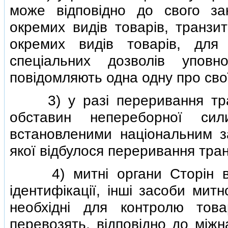
може вiдповiдно до свого за
окремих видiв товарiв, транзи
окремих видiв товарiв, для
спецiальних дозволiв уповн
повiдомляють одна одну про свої
3) у разi переривання транз
обставин непереборної сил
встановленими нацiональним з
якої вiдбулося переривання тран
4) митнi органи Сторiн вза
iдентифiкацiї, iншi засоби мит
необхiднi для контролю това
перевозять, вiдповiдно до мiжн