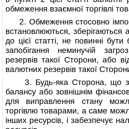
обмеження взаємної торгiвлi то
2. Обмеження стосовно iмпорт
встановлюються, зберiгаються 
до цiєї статтi, не повиннi бут
запобiгання неминучiй загро
резервiв такої Сторони, або в
валютних резервiв такої Сторон
3. Будь-яка Сторона, що заз
балансу або зовнiшнiм фiнансо
для виправлення стану можли
торгiвлю товарами, а саме можл
iнших ресурсiв, i забезпечує н