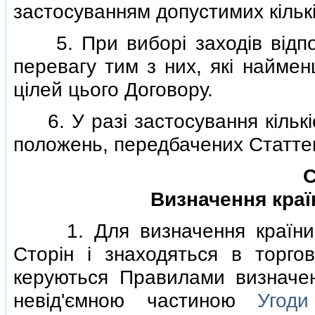
застосуванням допустимих кiльк
5. При виборi заходiв вiдповi
перевагу тим з них, якi найме
цiлей цього Договору.
6. У разi застосування кiльк
положень, передбачених Статте
С
Визначення краї
1. Для визначення країни п
Сторiн i знаходяться в торго
керуються Правилами визначен
невiд'ємною частиною
Угоди