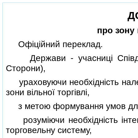
Д
про зону 
Офiцiйний переклад.
Держави - учасницi Спiвдру
Сторони),
ураховуючи необхiднiсть нале
зони вiльної торгiвлi,
з метою формування умов для в
розумiючи необхiднiсть iнтегра
торговельну систему,