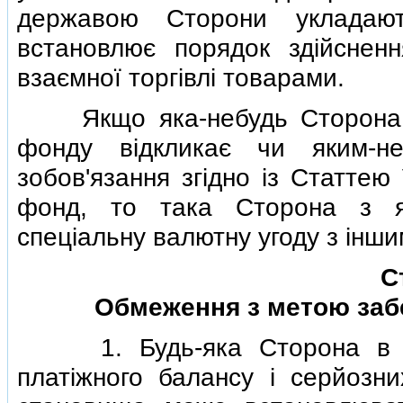
державою Сторони укладают
встановлює порядок здiйсненн
взаємної торгiвлi товарами.
Якщо яка-небудь Сторона ви
фонду вiдкликає чи яким-н
зобов'язання згiдно iз Статтею
фонд, то така Сторона з я
спецiальну валютну угоду з iнш
С
Обмеження з метою заб
1. Будь-яка Сторона в раз
платiжного балансу i серйозни