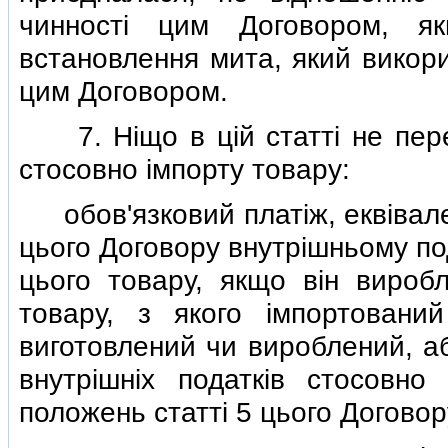
чинностi цим Договором, я
встановлення мита, який викори
цим Договором.
7. Нiщо в цiй статтi не пере
стосовно iмпорту товару:
обов'язковий платiж, еквiвален
цього Договору внутрiшньому по
цього товару, якщо вiн виробл
товару, з якого iмпортовани
виготовлений чи вироблений, аб
внутрiшнiх податкiв стосовно
положень статтi 5 цього Договор