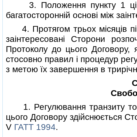
3. Положення пункту 1 цiєї 
багатостороннiй основi мiж заi
4. Протягом трьох мiсяцiв пi
заiнтересованi Сторони розп
Протоколу до цього Договору, 
стосовно правил i процедур рег
з метою їх завершення в трирiчн
С
Свобо
1. Регулювання транзиту това
цього Договору здiйснюється Ст
V
ГАТТ 1994
.