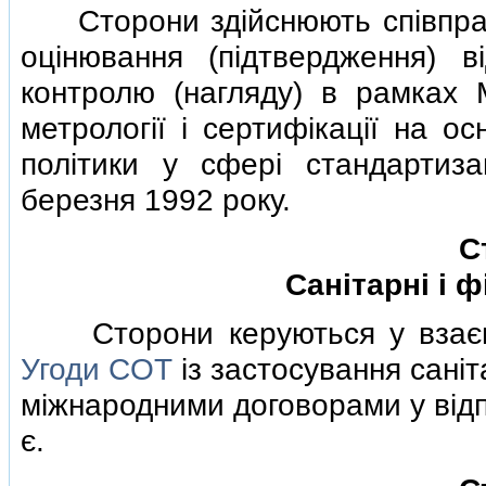
Сторони здiйснюють спiвпрацю 
оцiнювання (пiдтвердження) вi
контролю (нагляду) в рамках М
метрологiї i сертифiкацiї на о
полiтики у сферi стандартизац
березня 1992 року.
С
Санiтарнi i ф
Сторони керуються у взаємнi
Угоди COT
iз застосування санiт
мiжнародними договорами у вiдп
є.