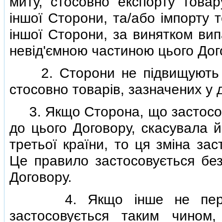
миту, стосовно експорту товар
iншої Сторони, та/або iмпорту 
iншої Сторони, за винятком вип
невiд'ємною частиною цього Дог
2. Сторони не пiдвищують рiв
стосовно товарiв, зазначених у 
3. Якщо Сторона, що застосову
до цього Договору, скасувала й
третьої країни, то ця змiна за
Це правило застосовується без
Договору.
4. Якщо iнше не передб
застосовується таким чином