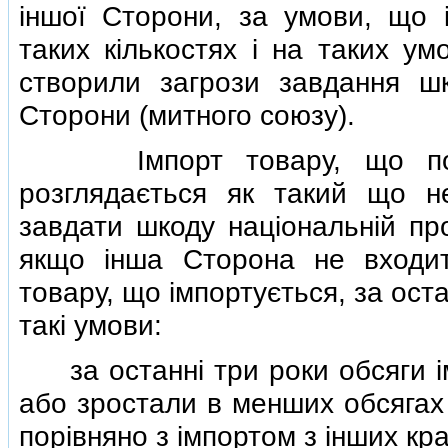
iншої Сторони, за умови, що 
таких кiлькостях i на таких ум
створили загрози завдання шк
Сторони (митного союзу).
Iмпорт товару, що походи
розглядається як такий що н
завдати шкоду нацiональнiй пр
якщо iнша Сторона не входит
товару, що iмпортується, за ост
такi умови:
за останнi три роки обсяги iм
або зростали в менших обсягах 
порiвняно з iмпортом з iнших кра