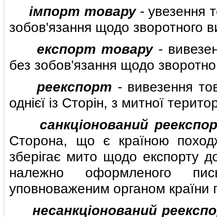
iмпорт товару
- увезення 
зобов'язання щодо зворотного в
експорт товару
- вивезе
без зобов'язання щодо зворотно
реекспорт
- вивезення то
однiєї iз Сторiн, з митної терито
санкцiонований реексп
Сторона, що є країною поход
зберiгає мито щодо експорту до
належно оформленого пис
уповноваженим органом країни 
несанкцiонований реекс