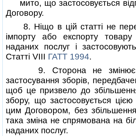
мито, що застосовується вiдпо
Договору.
8. Нiщо в цiй статтi не пере
iмпорту або експорту товару 
наданих послуг i застосовуют
Статтi VIII
ГАТТ 1994
.
9. Сторона не змiнює спо
застосування зборiв, передбачен
щоб це призвело до збiльшення
збору, що застосовується цiєю
цим Договором, без збiльшення 
така змiна не спрямована на бi
наданих послуг.