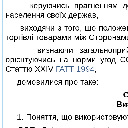
керуючись прагненням до п
населення своїх держав,
виходячи з того, що положенн
торгiвлi товарами мiж Сторонам
визнаючи загальноприйнят
орiєнтуючись на норми угод 
Статтю XXIV
ГАТТ 1994
,
домовилися про таке:
С
Ви
1. Поняття, що використовують