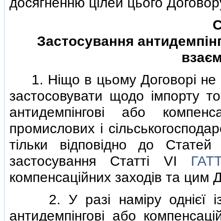
досягненню цiлей цього Договор
С
Застосування антидемпiнг
взаєм
1. Нiщо в цьому Договорi не 
застосовувати щодо iмпорту то
антидемпiнговi або компен
промислових i сiльськогосподар
тiльки вiдповiдно до Стате
застосування Статтi VI
ГАТ
компенсацiйних заходiв та цим 
2. У разi намiру однiєї iз 
антидемпiнговi або компенсацi