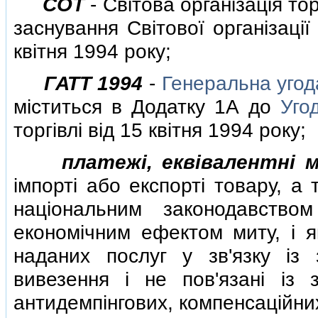
СОТ
- Свiтова органiзацiя то
заснування Свiтової органiзацiї
квiтня 1994 року;
ГАТТ 1994
-
Генеральна угод
мiститься в Додатку 1А до
Уго
торгiвлi вiд 15 квiтня 1994 року;
платежi, еквiвалентнi 
iмпортi або експортi товару, а
нацiональним законодавство
економiчним ефектом миту, i я
наданих послуг у зв'язку iз
вивезення i не пов'язанi iз 
антидемпiнгових, компенсацiйних 