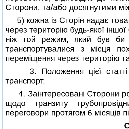
Сторони, та/або досягнутими м
5) кожна iз Сторiн надає товар
через територiю будь-якої iншо
нiж той режим, який був би
транспортувалися з мiсця по
перемiщення через територiю та
3. Положення цiєї статтi 
транспорт.
4. Заiнтересованi Сторони роз
щодо транзиту трубопровiд
переговори протягом 6 мiсяцiв п
С