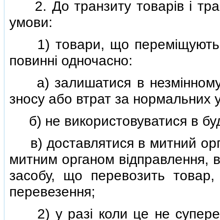
2. До транзиту товарiв i тран
умови:
1) товари, що перемiщуються
повиннi одночасно:
а) залишатися в незмiнному ст
зносу або втрат за нормальних 
б) не використовуватися в будь
в) доставлятися в митний орга
митним органом вiдправлення, 
засобу, що перевозить товар,
перевезення;
2) у разi коли це не супереч