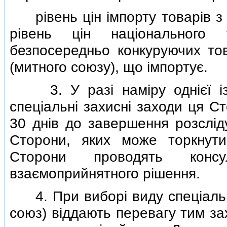
рiвень цiн iмпорту товарiв з 
рiвень цiн нацiонального 
безпосередньо конкуруючих то
(митного союзу), що iмпортує.
3. У разi намiру однiєї iз 
спецiальнi захиснi заходи ця С
30 днiв до завершення розслiд
Сторони, яких може торкнутис
Сторони проводять конс
взаємоприйнятного рiшення.
4. При виборi виду спецiальн
союз) вiддають перевагу тим за