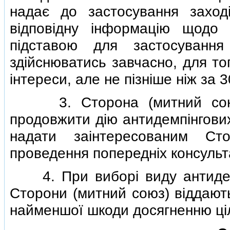
надає до застосування заход
вiдповiдну iнформацiю щодо 
пiдставою для застосування
здiйснюватись завчасно, для то
iнтереси, але не пiзнiше нiж за 
3. Сторона (митний союз),
продовжити дiю антидемпiнгових
надати заiнтересованим Ст
проведення попереднiх консульт
4. При виборi виду антидемп
Сторони (митний союз) вiддають
найменшої шкоди досягненню цiл