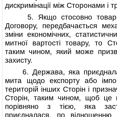
дискримiнацiї мiж Сторонами i т
5. Якщо стосовно товарiв,
Договору, передбачається мех
змiни економiчних, статистичн
митної вартостi товару, то С
таким чином, який може призв
захисту.
6. Держава, яка приєдналася
мита щодо експорту або iмпо
територiй iнших Сторiн i призн
Сторiн, таким чином, щоб це 
порiвняно з тiєю, яка зас
приєдналася, по вiдношенню