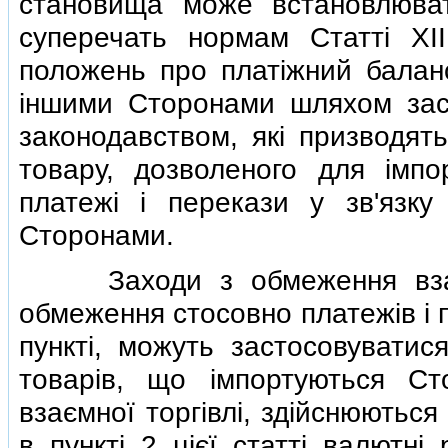
становища може встановлюва
суперечать нормам Статтi X
положень про платiжний бала
iншими Сторонами шляхом заст
законодавством, якi призводять
товару, дозволеного для iмп
платежi i перекази у зв'язку 
Сторонами.
Заходи з обмеження взаємн
обмеження стосовно платежiв i 
пунктi, можуть застосовуватис
товарiв, що iмпортуються Ст
взаємної торгiвлi, здiйснюютьс
в пунктi 2 цiєї статтi валютнi