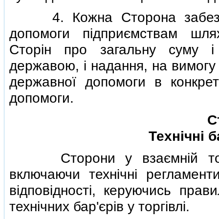
4. Кожна Сторона забезпеч
допомоги пiдприємствам шля
Сторiн про загальну суму i
державою, i надання, на вимогу
державної допомоги в конкрет
допомоги.
С
Технiчнi б
Сторони у взаємнiй торгiв
включаючи технiчнi регламент
вiдповiдностi, керуючись пра
технiчних бар'єрiв у торгiвлi.