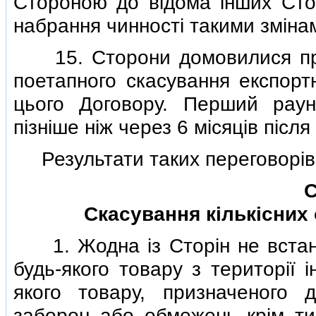
Стороною до вiдома iнших Стор
набрання чинностi такими змiна
15. Сторони домовилися про
поетапного скасування експорт
цього Договору. Перший раун
пiзнiше нiж через 6 мiсяцiв пiс
Результати таких переговорiв
С
Скасування кiлькiсних 
1. Жодна iз Сторiн не встано
будь-якого товару з територiї 
якого товару, призначеного д
заборон або обмежень крiм ти