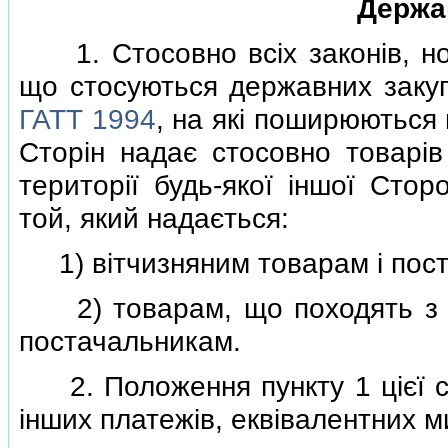
Держав
1. Стосовно всiх законiв, нор
що стосуються державних закупiв
ГАТТ 1994
, на якi поширюються п
Сторiн надає стосовно товарiв
територiї будь-якої iншої Сто
той, який надається:
1) вiтчизняним товарам i пос
2) товарам, що походять з тер
постачальникам.
2. Положення пункту 1 цiєї ст
iнших платежiв, еквiвалентних м