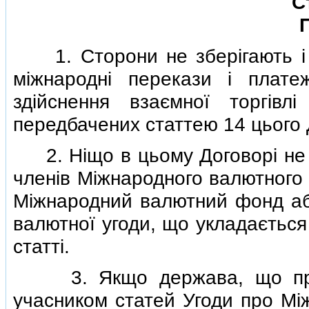
С
1. Сторони не зберiгають i 
мiжнароднi перекази i плате
здiйснення взаємної торгiвл
передбачених статтею 14 цього 
2. Нiщо в цьому Договорi не за
членiв Мiжнародного валютного 
Мiжнародний валютний фонд або
валютної угоди, що укладається
статтi.
3. Якщо держава, що приєд
учасником статей Угоди про Мi