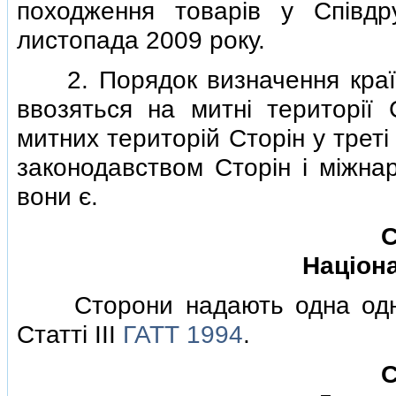
походження товарiв у Спiвд
листопада 2009 року.
2. Порядок визначення країни
ввозяться на митнi територiї С
митних територiй Сторiн у трет
законодавством Сторiн i мiжна
вони є.
С
Нацiон
Сторони надають одна однiй
Статтi III
ГАТТ 1994
.
С