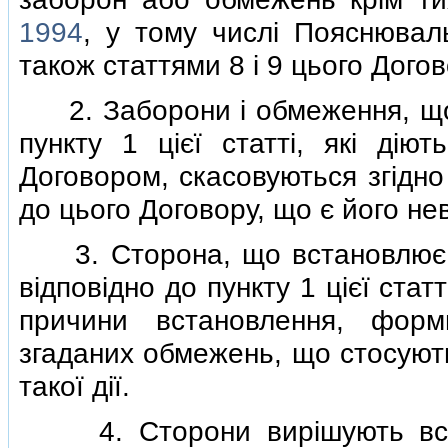
1994
, у тому числi Пояснювал
також статтями 8 i 9 цього Догов
2. Заборони i обмеження, що 
пункту 1 цiєї статтi, якi дi
Договором, скасовуються згiдно
до цього Договору, що є його не
3. Сторона, що встановлює кi
вiдповiдно до пункту 1 цiєї ста
причини встановлення, форм
згаданих обмежень, що стосують
такої дiї.
4. Сторони вирiшують всi п