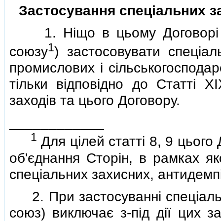
Застосування спецiальних за
1. Нiщо в цьому Договорi н
1
союзу
) застосовувати спецiал
промислових i сiльськогосподар
тiльки вiдповiдно до Статтi 
заходiв та цього Договору.
____________
1
Для цiлей статтi 8, 9 цьог
об'єднання Сторiн, в рамках я
спецiальних захисних, антидемпi
2. При застосуваннi спецiальн
союз) виключає з-пiд дiї цих з