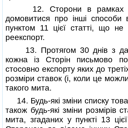
12. Сторони в рамках дво
домовитися про iншi способи 
пунктом 11 цiєї статтi, що н
реекспорт.
13. Протягом 30 днiв з дат
кожна iз Сторiн письмово по
стосовно експорту яких до третi
розмiри ставок (i, коли це мож
такого мита.
14. Будь-якi змiни списку товарi
також будь-якi змiни розмiрiв 
мита, згаданих у пунктi 13 цiє