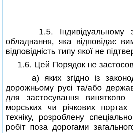
1.5. Iндивiдуальному затв
обладнання, яка вiдповiдає ви
вiдповiднiсть типу якої не пiдтв
1.6. Цей Порядок не застосов
а) яких згiдно iз законода
дорожньому русi та/або державн
для застосування винятково н
морських чи рiчкових портах
технiку, розроблену спецiальн
робiт поза дорогами загальног