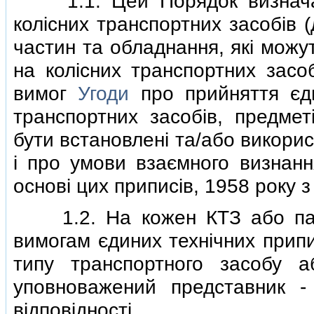
1.1. Цей Порядок визначає 
колiсних транспортних засобiв (
частин та обладнання, якi можу
на колiсних транспортних засоб
вимог
Угоди
про прийняття єди
транспортних засобiв, предмет
бути встановленi та/або викорис
i про умови взаємного визнанн
основi цих приписiв, 1958 року з
1.2. На кожен КТЗ або партi
вимогам єдиних технiчних припи
типу транспортного засобу 
уповноважений представник -
вiдповiдностi.