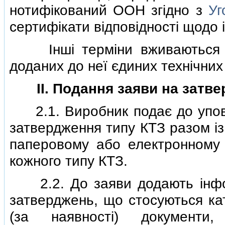
нотифiкований ООН згiдно з
Уг
сертифiкати вiдповiдностi щодо 
Iншi термiни вживаються у
доданих до неї єдиних технiчни
II. Подання заяви на затв
2.1. Виробник подає до уповн
затвердження типу КТЗ разом iз
паперовому або електронному 
кожного типу КТЗ.
2.2. До заяви додають iнфор
затверджень, що стосуються кат
(за наявностi) документи,