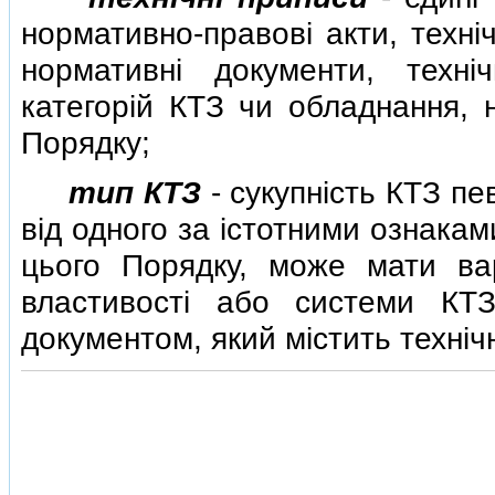
нормативно-правовi акти, технi
нормативнi документи, техн
категорiй КТЗ чи обладнання, 
Порядку;
тип КТЗ
- сукупнiсть КТЗ пев
вiд одного за iстотними ознакам
цього Порядку, може мати вар
властивостi або системи КТ
документом, який мiстить технiч