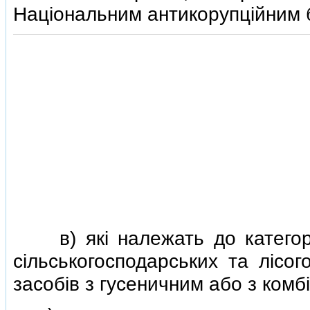
Нацiональним антикорупцiйним б
в) якi належать до категорiї 
сiльськогосподарських та лiсог
засобiв з гусеничним або з комб