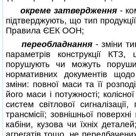
окреме затвердження
- ко
пiдтверджують, що тип продукцi
Правила ЄЕК ООН;
переобладнання
- змiни ти
параметрiв конструкцiї КТЗ, 
порушують чи можуть порушит
нормативних документiв щодо 
змiни: повної маси та її розпод
його маси i потужностi; колiсно
систем свiтлової сигналiзацiї,
трансмiсiї; зовнiшньої поверхнi
кабiни, кузова чи їхнiх детале
агрегатiв тощо, не передбачени