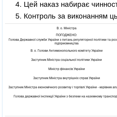
4. Цей наказ набирає чинностi 
5. Контроль за виконанням ць
В. о. Мiнiстра
ПОГОДЖЕНО:
Голова Державної служби України з питань регуляторної полiтики та роз
пiдприємництва
В. о. Голови Антимонопольного комiтету України
Заступник Мiнiстра соцiальної полiтики України
Мiнiстр фiнансiв України
Заступник Мiнiстра внутрiшнiх справ України
Заступник Мiнiстра економiчного розвитку i торгiвлi України - керiвник а
Голова державної iнспекцiї України з безпеки на наземному транспор