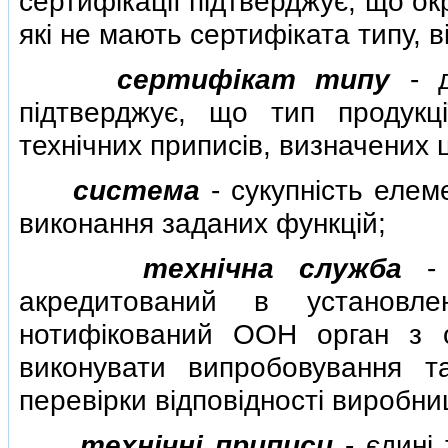
сертифiкацiї пiдтверджує, що о
якi не мають сертифiката типу, 
сертифiкат типу
- д
пiдтверджує, що тип продукц
технiчних приписiв, визначених
система
- сукупнiсть елем
виконання заданих функцiй;
технiчна служба
- 
акредитований в установле
нотифiкований ООН орган з оц
виконувати випробовування та
перевiрки вiдповiдностi виробни
технiчнi приписи
- єдинi