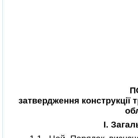
П
затвердження конструкцiї т
об
I. Зага