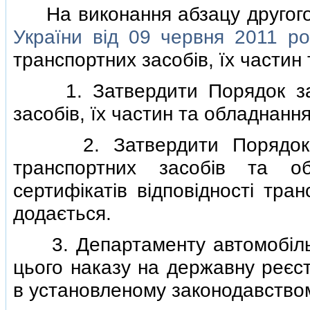
На виконання абзацу другого
України вiд 09 червня 2011 р
транспортних засобiв, їх частин
1. Затвердити Порядок затв
засобiв, їх частин та обладнанн
2. Затвердити Порядок вед
транспортних засобiв та о
сертифiкатiв вiдповiдностi тра
додається.
3. Департаменту автомобiльн
цього наказу на державну реєст
в установленому законодавством