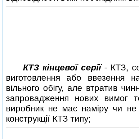
КТЗ кiнцевої серiї
- КТЗ, с
виготовлення або ввезення н
вiльного обiгу, але втратив чи
запровадження нових вимог тех
виробник не має намiру чи не
конструкцiї КТЗ типу;