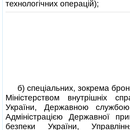
технологiчних операцiй);
б) спецiальних, зокрема бронь
Мiнiстерством внутрiшнiх сп
України, Державною службою
Адмiнiстрацiєю Державної пр
безпеки України, Управлiн