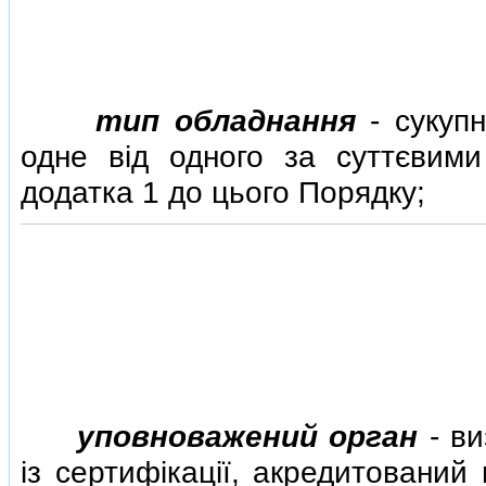
тип обладнання
- сукупн
одне вiд одного за суттєвими
додатка 1 до цього Порядку;
уповноважений орган
- ви
iз сертифiкацiї, акредитований