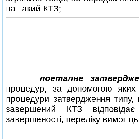
на такий КТЗ;
поетапне затвердж
процедур, за допомогою яких
процедури затвердження типу,
завершений КТЗ вiдповiдає
завершеностi, перелiку вимог ць