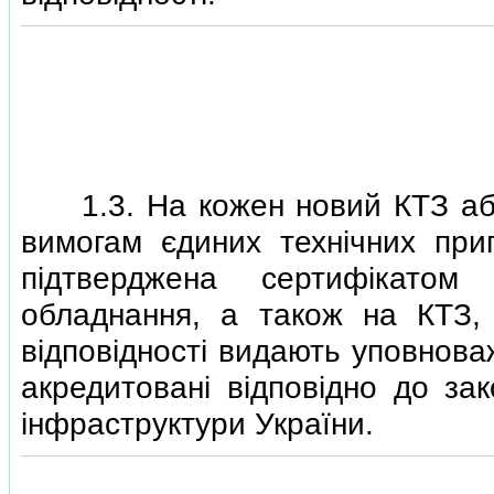
1.3. На кожен новий КТЗ або 
вимогам єдиних технiчних прип
пiдтверджена сертифiкатом
обладнання, а також на КТЗ, 
вiдповiдностi видають уповноваж
акредитованi вiдповiдно до зак
iнфраструктури України.