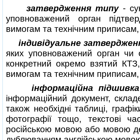
затвердження типу
- су
уповноважений орган пiдтвер
вимогам та технiчним приписам
iндивiдуальне затверджен
яких уповноважений орган чи о
конкретний окремо взятий КТЗ,
вимогам та технiчним приписам
iнформацiйна пiдшивка
iнформацiйний документ, скла
також необхiднi таблицi, графi
фотографiї тощо, текстовi ча
росiйською мовою або мовою де
дублюванням англiйською мово