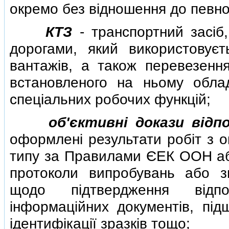
окремо без вiдношення до певно
КТЗ
- транспортний засiб
дорогами, який використовує
вантажiв, а також перевезення
встановленого на ньому обла
спецiальних робочих функцiй;
об'єктивнi докази вiдпо
оформленi результати робiт з о
типу за Правилами ЄЕК ООН аб
протоколи випробувань або з
щодо пiдтвердження вiдпов
iнформацiйних документiв, пiд
iдентифiкацiї зразкiв тощо;