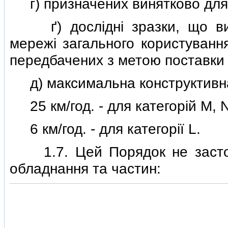
г) призначених винятково для 
ґ) дослiднi зразки, що вик
мережi загального користуванн
передбачених з метою поставки 
д) максимальна конструктивна
25 км/год. - для категорiй M, N
6 км/год. - для категорiї L.
1.7. Цей Порядок не застос
обладнання та частин: