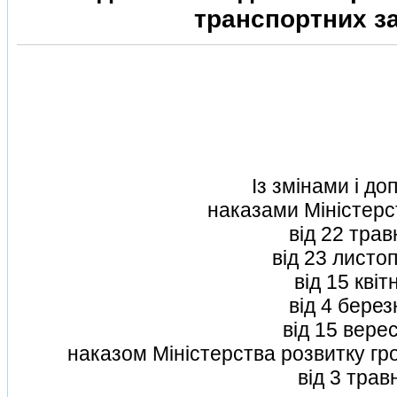
транспортних з
Iз змiнами i д
наказами Мiнiстерс
вiд 22 тра
вiд 23 листо
вiд 15 квi
вiд 4 бере
вiд 15 вере
наказом Мiнiстерства розвитку гр
вiд 3 трав