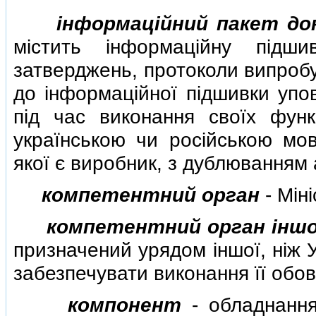
iнформацiйний пакет до
мiстить iнформацiйну пiдш
затверджень, протоколи випробу
до iнформацiйної пiдшивки упо
пiд час виконання своїх функ
українською чи росiйською м
якої є виробник, з дублюванням
компетентний орган
- Мiн
компетентний орган iншо
призначений урядом iншої, нiж 
забезпечувати виконання її обов
компонент
- обладнання