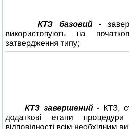
КТЗ базовий
- завер
використовують на початко
затвердження типу;
КТЗ завершений
- КТЗ, с
додатковi етапи процедури
вiдповiдностi всiм необхiдним в