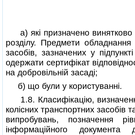
а) якi призначено винятково дл
роздiлу. Предмети обладнання 
засобiв, зазначених у пiдпункт
одержати сертифiкат вiдповiдно
на добровiльнiй засадi;
б) що були у користуваннi.
1.8. Класифiкацiю, визначення 
колiсних транспортних засобiв т
випробувань, позначення р
iнформацiйного документа 