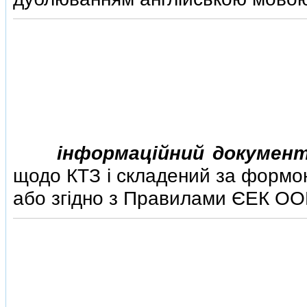
iнформацiйний докумен
щодо КТЗ i складений за формою
або згiдно з Правилами ЄЕК ОО