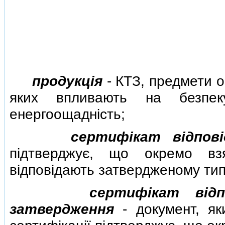
продукцiя
- КТЗ, предмети о
яких впливають на безпек
енергоощаднiсть;
сертифiкат вiдповi
пiдтверджує, що окремо вз
вiдповiдають затвердженому тип
сертифiкат вiдп
затвердження
- документ, як