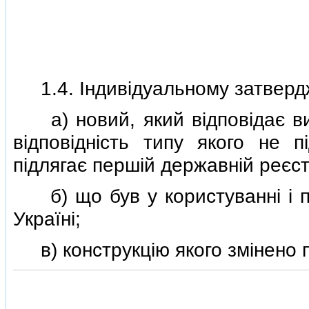
1.4. Iндивiдуальному затвердж
а) новий, який вiдповiдає вим
вiдповiднiсть типу якого не 
пiдлягає першiй державнiй реєстр
б) що був у користуваннi i пi
Українi;
в) конструкцiю якого змiнено п