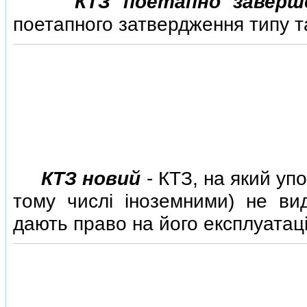
КТЗ поетапно заверш
поетапного затвердження типу т
КТЗ новий
- КТЗ, на який у
тому числi iноземними) не ви
дають право на його експлуатац