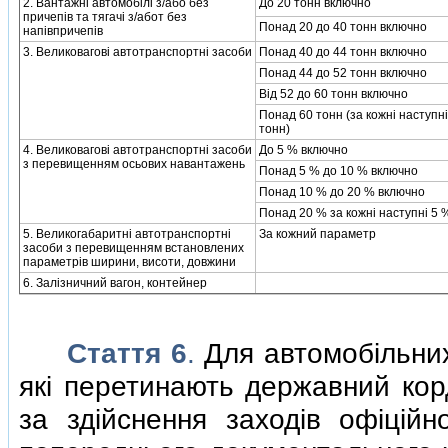
2. Вантажнi автомобiлi з/або без
До 20 тонн включно
причепiв та тягачi з/абот без
Понад 20 до 40 тонн включно
напiвпричепiв
3. Великоваговi автотранспортнi засоби
Понад 40 до 44 тонн включно
Понад 44 до 52 тонн включно
Вiд 52 до 60 тонн включно
Понад 60 тонн (за кожнi наступнi
тонн)
4. Великоваговi автотранспортнi засоби
До 5 % включно
з перевищенням осьових навантажень
Понад 5 % до 10 % включно
Понад 10 % до 20 % включно
Понад 20 % за кожнi наступнi 5 
5. Великогабаритнi автотранспортнi
За кожний параметр
засоби з перевищенням встановлених
параметрiв ширини, висоти, довжини
6. Залiзничний вагон, контейнер
Стаття 6
.
Для автомобiльних
якi перетинають державний корд
за здiйснення заходiв офiцiй