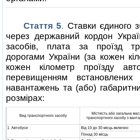
Стаття 5
.
Ставки єдиного з
через державний кордон Украї
засобiв, плата за проїзд тр
дорогами України (за кожен кiл
кожен кiлометр проїзду авт
перевищенням встановлених 
навантажень та (або) габаритн
розмiрах:
Мiсткiсть або загальна мас
Вид транспортного засобу
транспортного засобу з вант
1. Автобуси
Вiд 10 до 30 мiсць включно
Понад 30 мiсць