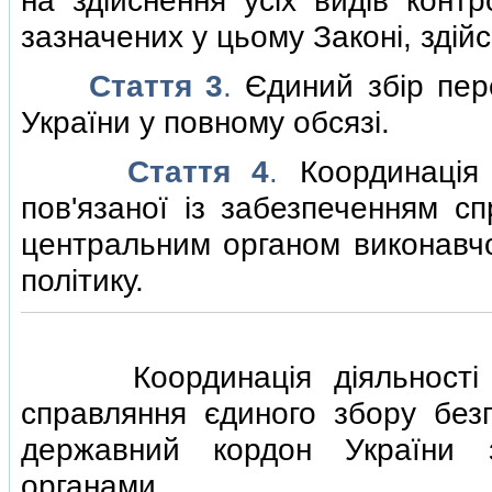
на здiйснення усiх видiв контр
зазначених у цьому Законi, здiй
Стаття 3
.
Єдиний збiр пе
України у повному обсязi.
Стаття 4
.
Координацiя
пов'язаної iз забезпеченням сп
центральним органом виконавчо
полiтику.
Координацiя дiяльностi де
справляння єдиного збору без
державний кордон України з
органами.