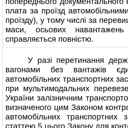
попереднього документального 
плата за проїзд автомобiльними
проїзду), у тому числi за перев
маси, осьових навантажень
справляється повнiстю.
У разi перетинання державн
вагонами без вантажiв єд
автомобiльних транспортних засо
при мультимодальних перевез
України залiзничним транспорто
визначеного цим Законом контр
автомобiльних транспортних з
статтею 5 цього Закону для кон