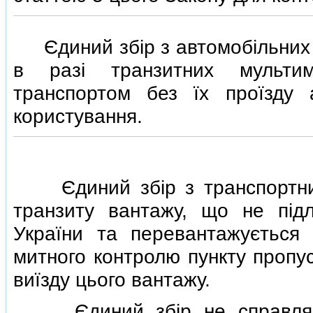
Єдиний збiр з автомобiльних т
в разi транзитних мультим
транспортом без їх проїзду 
користування.
Єдиний збiр з транспортних 
транзиту вантажу, що не пiд
України та перевантажується 
митного контролю пункту пропус
виїзду цього вантажу.
Єдиний збiр не справляєть