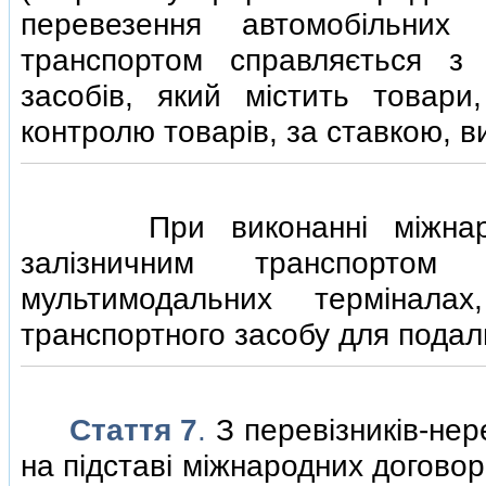
перевезення автомобiльних 
транспортом справляється з 
засобiв, який мiстить товари
контролю товарiв, за ставкою, 
При виконаннi мiжнародн
залiзничним транспорто
мультимодальних термiнала
транспортного засобу для подал
Стаття 7
.
З перевiзникiв-нер
на пiдставi мiжнародних договорi