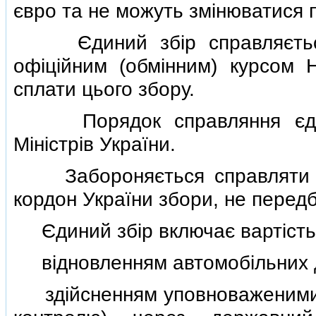
євро та не можуть змiнюватися 
Єдиний збiр справляється 
офiцiйним (обмiнним) курсом 
сплати цього збору.
Порядок справляння єдиног
Мiнiстрiв України.
Забороняється справляти у 
кордон України збори, не перед
Єдиний збiр включає вартiсть в
вiдновленням автомобiльних д
здiйсненням уповноваженими о