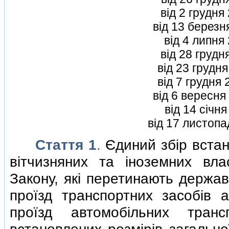
вiд 2 грудня
вiд 13 березн
вiд 4 липня
вiд 28 грудн
вiд 23 грудн
вiд 7 грудня
вiд 6 вересня
вiд 14 сiчн
вiд 17 листоп
Стаття 1
.
Єдиний збiр вста
вiтчизняних та iноземних вла
Закону, якi перетинають держав
проїзд транспортних засобiв 
проїзд автомобiльних тран