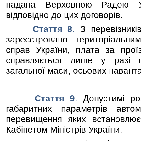
надана Верховною Радою Ук
вiдповiдно до цих договорiв.
Стаття 8
.
З перевiзникi
зареєстровано територiальним
справ України, плата за прої
справляється лише у разi п
загальної маси, осьових наванта
Стаття 9
.
Допустимi ро
габаритних параметрiв автом
перевищення яких встановлює
Кабiнетом Мiнiстрiв України.