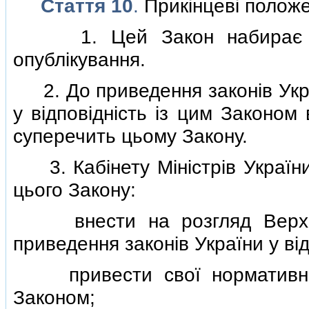
Стаття 10
.
Прикiнцевi полож
1. Цей Закон набирає чин
опублiкування.
2. До приведення законiв Укра
у вiдповiднiсть iз цим Законом
суперечить цьому Закону.
3. Кабiнету Мiнiстрiв України 
цього Закону:
внести на розгляд Верховн
приведення законiв України у вi
привести свої нормативно-пр
Законом;