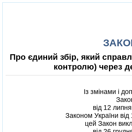
ЗАКО
Про єдиний збiр, який справл
контролю) через д
Iз змiнами i д
Зако
вiд 12 липн
Законом України вiд
цей Закон викл
вiд 26 груд