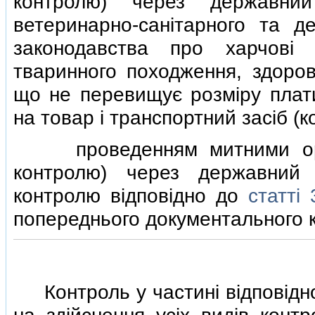
контролю) через державний
ветеринарно-санiтарного та 
законодавства про харчовi 
тваринного походження, здоров'
що не перевищує розмiру плати
на товар i транспортний засiб (к
проведенням митними орган
контролю) через державний 
контролю вiдповiдно до
статтi
попереднього документального 
Контроль у частинi вiдповiдно