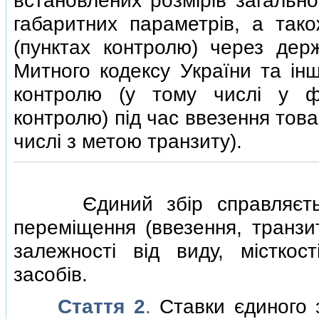
встановлених розмiрiв загально
габаритних параметрiв, а так
(пунктах контролю) через дер
Митного кодексу України та iнш
контролю (у тому числi у ф
контролю) пiд час ввезення това
числi з метою транзиту).
Єдиний збiр справляється
перемiщення (ввезення, транзи
залежностi вiд виду, мiсткос
засобiв.
Стаття 2
.
Ставки єдиного