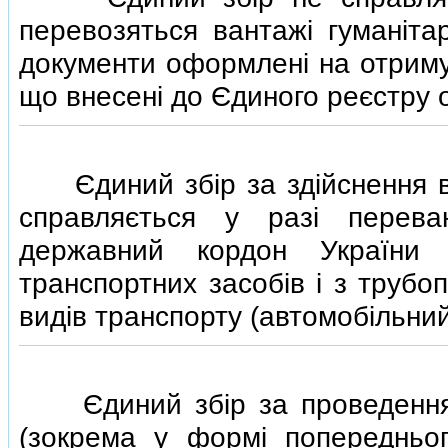
перевозяться вантажi гуманiта
документи оформленi на отримув
що внесенi до Єдиного реєстру 
Єдиний збiр за здiйснення в
справляється у разi перева
державний кордон України 
транспортних засобiв i з трубо
видiв транспорту (автомобiльний
Єдиний збiр за проведення з
(зокрема у формi попередньог