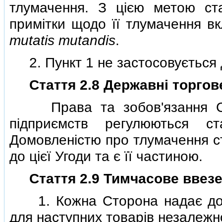
тлумачення. З цiєю метою ст
примiтки щодо її тлумачення вк
mutatis mutandis
.
2. Пункт 1 не застосовується д
Стаття 2.8 Державнi торго
Права та зобов'язання Сто
пiдприємств регулюються 
Домовленiстю про тлумачення ст
до цiєї Угоди та є її частиною.
Стаття 2.9 Тимчасове ввез
1. Кожна Сторона надає дозв
для наступних товарiв незалежно