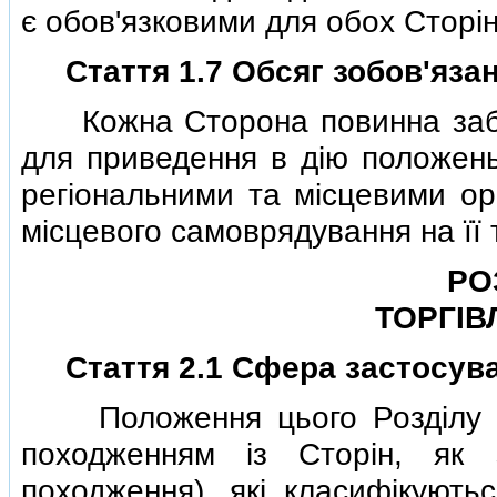
є обов'язковими для обох Сторiн
Стаття 1.7 Обсяг зобов'яза
Кожна Сторона повинна забез
для приведення в дiю положень
регiональними та мiсцевими ор
мiсцевого самоврядування на її 
РО
ТОРГIВ
Стаття 2.1 Сфера застосув
Положення цього Роздiлу зас
походженням iз Сторiн, як 
походження), якi класифiкують