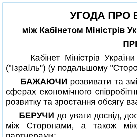
УГОДА ПРО 
мiж Кабiнетом Мiнiстрiв У
ПР
Кабiнет Мiнiстрiв України (
("Iзраїль") (у подальшому "Сторо
БАЖАЮЧИ
розвивати та змi
сферах економiчного спiвробiтн
розвитку та зростання обсягу вза
БЕРУЧИ
до уваги досвiд, дос
мiж Сторонами, а також мi
партнерами;