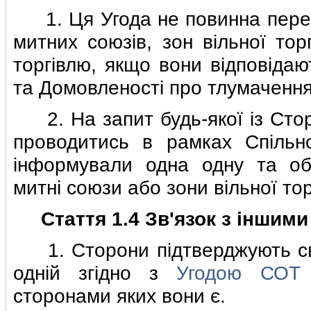
1. Ця Угода не повинна пере
митних союзiв, зон вiльної тор
торгiвлю, якщо вони вiдповiда
та Домовленостi про тлумачення
2. На запит будь-якої iз Сторi
проводитись в рамках Спiльн
iнформували одна одну та об
митнi союзи або зони вiльної торг
Стаття 1.4 Зв'язок з iнши
1. Сторони пiдтверджують свої
однiй згiдно з
Угодою СОТ
сторонами яких вони є.