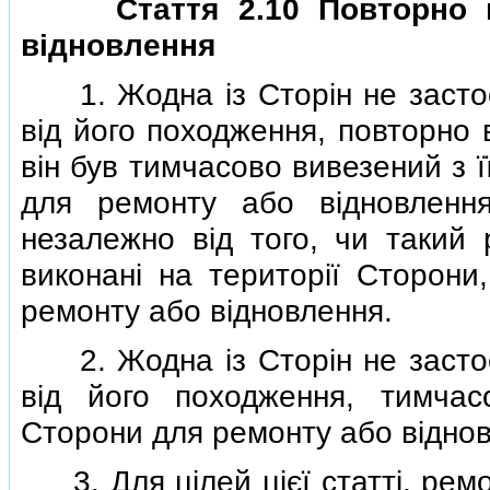
Стаття 2.10 Повторно 
вiдновлення
1. Жодна iз Сторiн не застос
вiд його походження, повторно в
вiн був тимчасово вивезений з ї
для ремонту або вiдновлення,
незалежно вiд того, чи такий
виконанi на територiї Сторони
ремонту або вiдновлення.
2. Жодна iз Сторiн не застос
вiд його походження, тимчас
Сторони для ремонту або вiдно
3. Для цiлей цiєї статтi, ремо