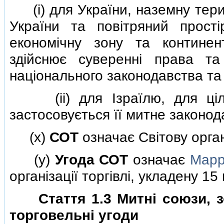
(i) для України, наземну терит
України та повiтряний прост
економiчну зону та контине
здiйснює сувереннi права та
нацiонального законодавства та
(ii) для Iзраїлю, для цiлей
застосовується її митне законод
(x)
СОТ
означає Свiтову органi
(y)
Угода СОТ
означає
Марр
органiзацiї торгiвлi, укладену 15
Стаття 1.3 Митнi союзи, з
торговельнi угоди