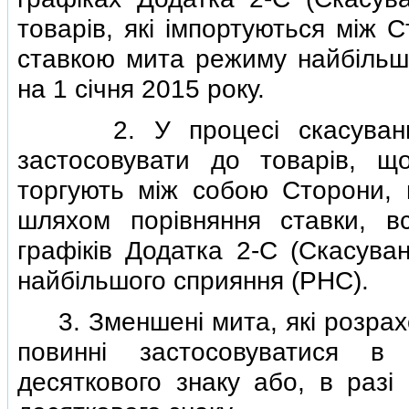
товарiв, якi iмпортуються мiж 
ставкою мита режиму найбiльшо
на 1 сiчня 2015 року.
2. У процесi скасування 
застосовувати до товарiв, щ
торгують мiж собою Сторони, 
шляхом порiвняння ставки, в
графiкiв Додатка 2-C (Скасува
найбiльшого сприяння (РНС).
3. Зменшенi мита, якi розрахова
повиннi застосовуватися в
десяткового знаку або, в разi