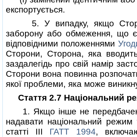
експортується.
5. У випадку, якщо Сторон
заборону або обмеження, що є
вiдповiдними положеннями
Угод
Сторони, Сторона, яка вводить
заздалегiдь про свiй намiр заст
Сторони вона повинна розпочати
якої проблеми, яка може виникну
Стаття 2.7 Нацiональний р
1. Якщо iнше не передбачено 
надавати нацiональний режим 
статтi III
ГАТТ 1994
, включа