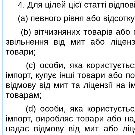
4. Для цiлей цiєї статтi вiдпо
(a) певного рiвня або вiдсотку 
(b) вiтчизняних товарiв або п
звiльнення вiд мит або лiценз
товари;
(c) особи, яка користується 
iмпорт, купує iншi товари або п
вiдмову вiд мит та лiцензiї на 
товарам;
(d) особи, яка користується 
iмпорт, виробляє товари або на
надає вiдмову вiд мит або лiц