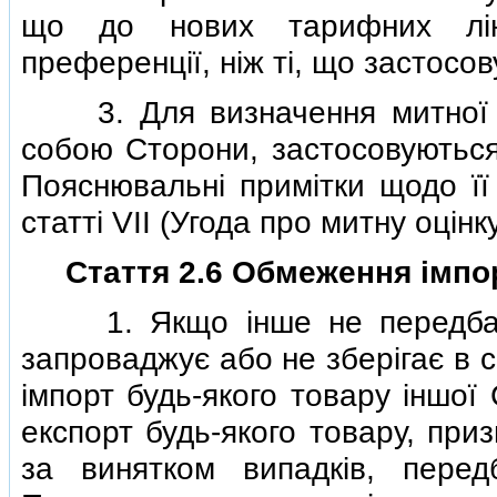
що до нових тарифних лiнi
преференцiї, нiж тi, що застосов
3. Для визначення митної ва
собою Сторони, застосовуються
Пояснювальнi примiтки щодо її
статтi VII (Угода про митну оцiн
Стаття 2.6 Обмеження iмпо
1. Якщо iнше не передбачен
запроваджує або не зберiгає в 
iмпорт будь-якого товару iншої
експорт будь-якого товару, при
за винятком випадкiв, пере