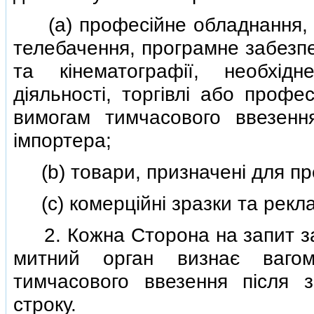
(a) професiйне обладнання, 
телебачення, програмне забезп
та кiнематографiї, необхiд
дiяльностi, торгiвлi або профе
вимогам тимчасового ввезенн
iмпортера;
(b) товари, призначенi для пре
(c) комерцiйнi зразки та рекла
2. Кожна Сторона на запит зацi
митний орган визнає вагом
тимчасового ввезення пiсля з
строку.