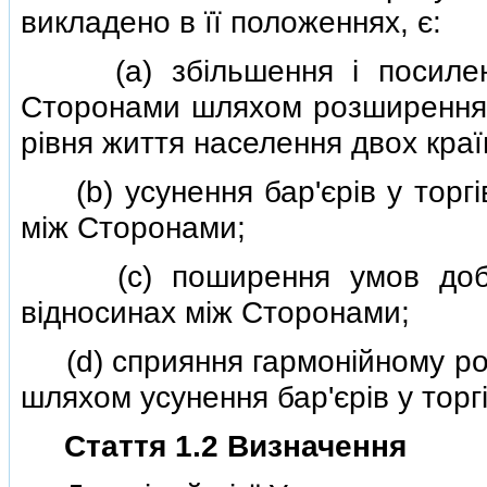
викладено в її положеннях, є:
(a) збiльшення i посилення
Сторонами шляхом розширення в
рiвня життя населення двох краї
(b) усунення бар'єрiв у торгiв
мiж Сторонами;
(c) поширення умов добросо
вiдносинах мiж Сторонами;
(d) сприяння гармонiйному розв
шляхом усунення бар'єрiв у торгi
Стаття 1.2 Визначення