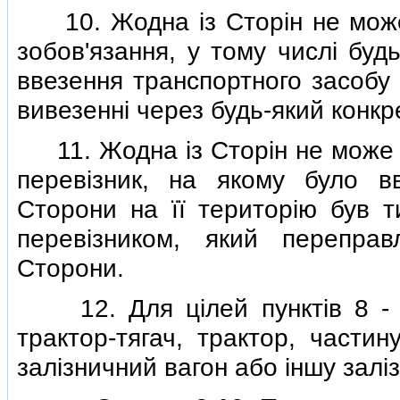
10. Жодна iз Сторiн не може 
зобов'язання, у тому числi буд
ввезення транспортного засобу 
вивезеннi через будь-який конкр
11. Жодна iз Сторiн не може в
перевiзник, на якому було вв
Сторони на її територiю був 
перевiзником, який перепра
Сторони.
12. Для цiлей пунктiв 8 - 11
трактор-тягач, трактор, части
залiзничний вагон або iншу залiз