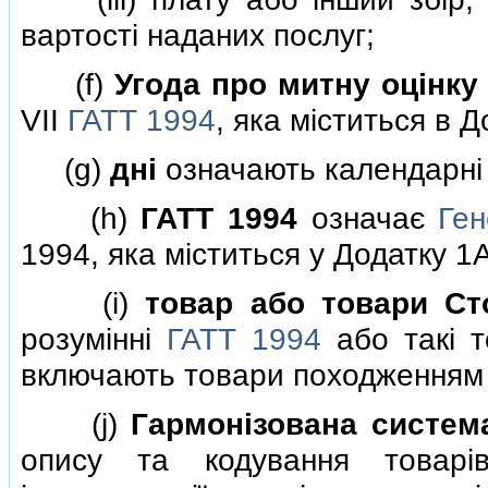
вартостi наданих послуг;
(f)
Угода про митну оцiнку
VII
ГАТТ 1994
, яка мiститься в 
(g)
днi
означають календарнi 
(h)
ГАТТ 1994
означає
Ген
1994, яка мiститься у Додатку 1
(i)
товар або товари Ст
розумiннi
ГАТТ 1994
або такi т
включають товари походженням 
(j)
Гармонiзована систем
опису та кодування товарi