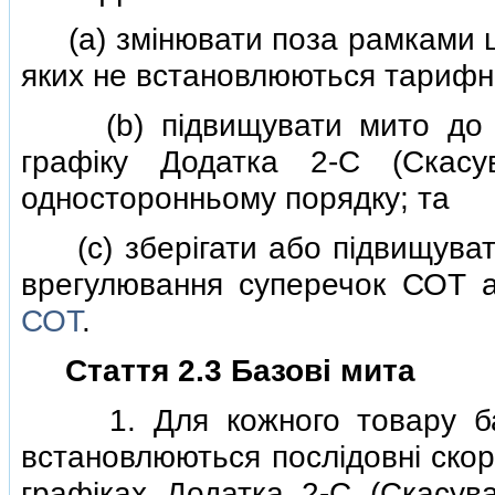
(a) змiнювати поза рамками цi
яких не встановлюються тарифнi 
(b) пiдвищувати мито до рi
графiку Додатка 2-C (Скасу
односторонньому порядку; та
(c) зберiгати або пiдвищувати
врегулювання суперечок СОТ 
СОТ
.
Стаття 2.3 Базовi мита
1. Для кожного товару баз
встановлюються послiдовнi ско
графiках Додатка 2-C (Скасува