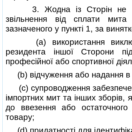
3. Жодна iз Сторiн не мож
звiльнення вiд сплати мита
зазначеного у пунктi 1, за винят
(a) використання виключн
резидента iншої Сторони пiд
професiйної або спортивної дiял
(b) вiдчуження або надання в о
(c) супроводження забезпеченн
iмпортних мит та iнших зборiв, 
до ввезення або остаточного 
товару;
(d) придатностi для iдентифiкац