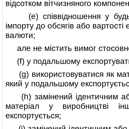
вiдсотком вiтчизняного компонен
(e) спiввiдношення у будь-я
iмпорту до обсягiв або вартостi
валюти;
але не мiстить вимог стосовно
(f) у подальшому експортуват
(g) використовуватися як мате
який у подальшому експортуєтьс
(h) замiнений iдентичним або
матерiал у виробництвi iн
експортується;
(i) замiнений iдентичним або 