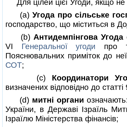
Для цiлей цiєї Угоди, якщо не
(a)
Угода про сiльське го
господарство, що мiститься в Д
(b)
Антидемпiнгова Угода
VI
Генеральної угоди
про та
Пояснювальних примiток до неї
СОТ
;
(c)
Координатори Уг
визначених вiдповiдно до статтi
(d)
митнi органи
означають:
України, в Державi Iзраїль Мит
Iзраїлю Мiнiстерства фiнансiв;