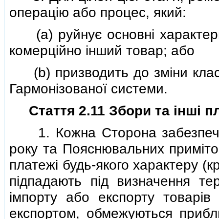
операцiю або процес, який:
(a) руйнує основнi характери
комерцiйно iнший товар; або
(b) призводить до змiни класиф
Гармонiзованої системи.
Стаття 2.11 Збори та iншi п
1. Кожна Сторона забезпечує 
року та Пояснювальних примiток
платежi будь-якого характеру (крi
пiдпадають пiд визначення те
iмпорту або експорту товарiв
експортом, обмежуються прибл