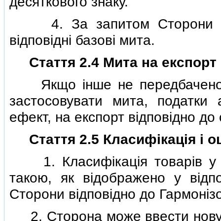
десяткового знаку.
4. За запитом Сторони пов
вiдповiднi базовi мита.
Стаття 2.4 Мита на експорт
Якщо iнше не передбачено в
застосовувати мита, податки
ефект, на експорт вiдповiдно до 
Стаття 2.5 Класифiкацiя i о
1. Класифiкацiя товарiв у т
такою, як вiдображено у вiдпо
Сторони вiдповiдно до Гармонiзо
2. Сторона може ввести нову д