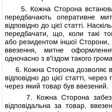
5. Кожна Сторона встановлює
передбачають оперативне ми
вiдповiдно до цiєї статтi. Наскi
передбачати, що, коли такi т
або резидентом iншої Сторони,
ввезення, митне оформленн
одночасно з в'їздом такого гром
6. Кожна Сторона дозволяє ви
вiдповiдно до цiєї статтi, через
через який товар був ввезений.
7. Кожна Сторона забезпеч
вiдповiдальна за товар, ввезен