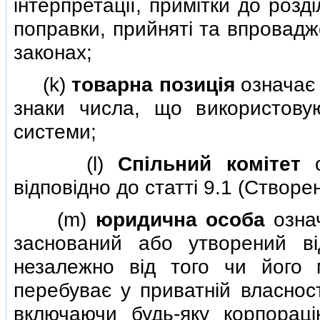
iнтерпретацiї, примiтки до розд
поправки, прийнятi та впровадж
законах;
(k)
товарна позицiя
означає 
знаки числа, що використовую
системи;
(l)
Спiльний комiтет
о
вiдповiдно до статтi 9.1 (Створе
(m)
юридична особа
означ
заснований або утворений вi
незалежно вiд того чи його 
перебуває у приватнiй власност
включаючи будь-яку корпорацiю