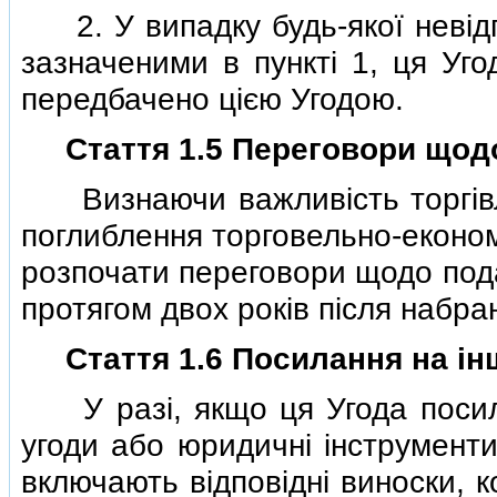
2. У випадку будь-якої невiдпо
зазначеними в пунктi 1, ця Уг
передбачено цiєю Угодою.
Стаття 1.5 Переговори щод
Визнаючи важливiсть торгiвлi
поглиблення торговельно-економ
розпочати переговори щодо пода
протягом двох рокiв пiсля набра
Стаття 1.6 Посилання на iн
У разi, якщо ця Угода посила
угоди або юридичнi iнструменти
включають вiдповiднi виноски, к