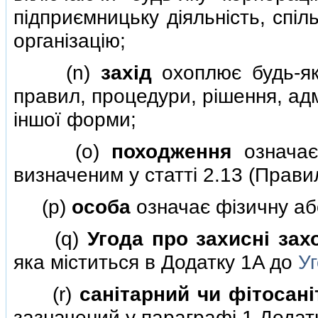
пiдприємницьку дiяльнiсть, спiл
органiзацiю;
(n)
захiд
охоплює будь-як
правил, процедури, рiшення, адмi
iншої форми;
(o)
походження
означає 
визначеним у статтi 2.13 (Прави
(p)
особа
означає фiзичну аб
(q)
Угода про захиснi зах
яка мiститься в Додатку 1A до
У
(r)
санiтарний чи фiтосанi
зазначений у параграфi 1 Додат