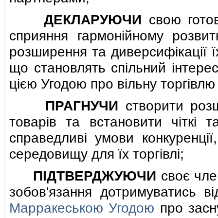
ДЕКЛАРУЮЧИ
свою готов
сприяння гармонiйному розвитк
розширення та диверсифiкацiї ї
що становлять спiльний iнтерес
цiєю Угодою про вiльну торгiвлю (
ПРАГНУЧИ
створити розш
товарiв та встановити чiткi т
справедливi умови конкуренцi
середовищу для їх торгiвлi;
ПIДТВЕРДЖУЮЧИ
своє член
зобов'язання дотримуватись вiд
Марракеською Угодою
про засну