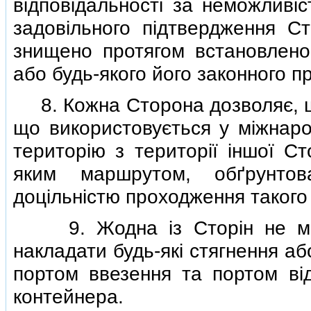
вiдповiдальностi за неможливi
задовiльного пiдтвердження Ст
знищено протягом встановлено
або будь-якого його законного 
8. Кожна Сторона дозволяє, що
що використовується у мiжнаро
територiю з територiї iншої Ст
яким маршрутом, обґрунтов
доцiльнiстю проходження такого
9. Жодна iз Сторiн не може
накладати будь-якi стягнення аб
портом ввезення та портом вi
контейнера.