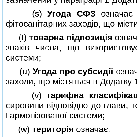
(s)
Угода СФЗ
означа
фiтосанiтарних заходiв, що мiст
(t)
товарна пiдпозицiя
означ
знакiв числа, що використову
системи;
(u)
Угода про субсидiї
озна
заходи, що мiстяться в Додатку
(v)
тарифна класифiкац
сировини вiдповiдно до глави, т
Гармонiзованої системи;
(w)
територiя
означає: