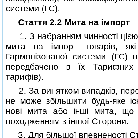
системи (ГС).
Стаття 2.2 Мита на iмпорт
1. З набранням чинностi цiєю 
мита на iмпорт товарiв, як
Гармонiзованої системи (ГС) 
передбачено в їх Тарифних 
тарифiв).
2. За винятком випадкiв, пере
не може збiльшити будь-яке iс
новi мита або iншi мита, що 
походженням з iншої Сторони.
3. Для бiльшої впевненостi С