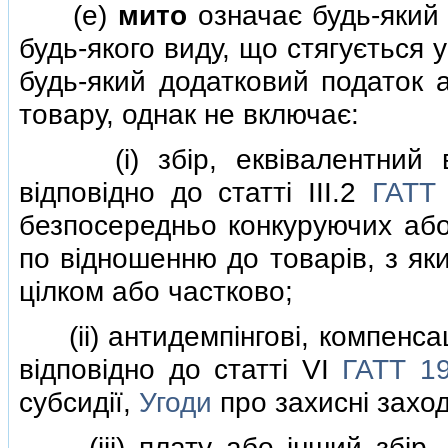
(e)
мито
означає будь-який 
будь-якого виду, що стягується 
будь-який додатковий податок а
товару, однак не включає:
(i) збiр, еквiвалентний вн
вiдповiдно до статтi III.2
ГАТТ
безпосередньо конкуруючих або
по вiдношенню до товарiв, з як
цiлком або частково;
(ii) антидемпiнговi, компенсац
вiдповiдно до статтi VI
ГАТТ 1
субсидiї,
Угоди
про захиснi заход
(iii) плату або iнший збiр, п