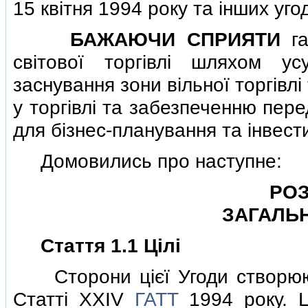
15 квiтня 1994 року та iнших уго
БАЖАЮЧИ СПРИЯТИ
га
свiтової торгiвлi шляхом у
заснування зони вiльної торгiвл
у торгiвлi та забезпеченню пер
для бiзнес-планування та iнвести
Домовились про наступне:
РОЗ
ЗАГАЛЬ
Стаття 1.1 Цiлi
Сторони цiєї Угоди створюють 
Статтi XXIV
ГАТТ
1994 року. Ц