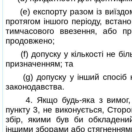
(e) експорту разом iз виїздом 
протягом iншого перiоду, встан
тимчасового ввезення, або пр
продовжено;
(f) допуску у кiлькостi не бiл
призначенням; та
(g) допуску у iнший спосiб на
законодавства.
4. Якщо будь-яка з вимог, з
пункту 3, не виконується, Стор
збiр, якими був би обкладени
iншими зборами або стягненнями