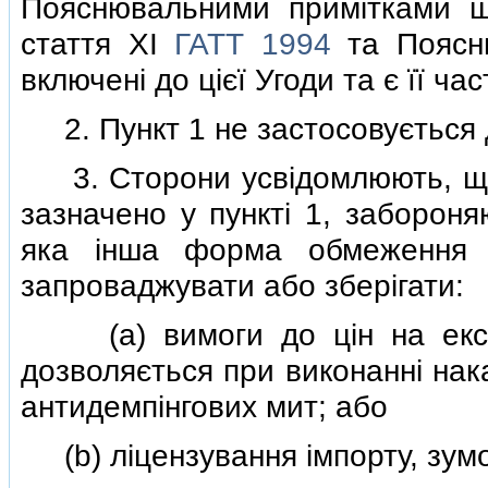
Пояснювальними примiтками щ
стаття XI
ГАТТ 1994
та Поясню
включенi до цiєї Угоди та є її ч
2. Пункт 1 не застосовується д
3. Сторони усвiдомлюють, що
зазначено у пунктi 1, забороня
яка iнша форма обмеження з
запроваджувати або зберiгати:
(a) вимоги до цiн на експор
дозволяється при виконаннi нак
антидемпiнгових мит; або
(b) лiцензування iмпорту, зумо