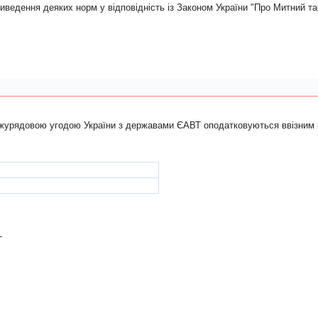
иведення деяких норм у вiдповiднiсть iз Законом України "Про Митний т
мiжурядовою угодою України з державами ЄАВТ оподатковуються ввізним
Т