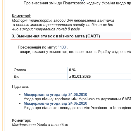
Про внесення змiн до Податкового кодексу України щодо пр
Коментарі:
Моторні транспортні засоби для перевезення вантажів
-з повною масою транспортного засобу не більш як 5т
-що використовувалися понад 8 років
3. Зменшення ставок ввізного мита (ЄАВТ)
Преференція по миту:
"403"
.
Товари, вказані у коментарі, що ввозяться в Україну згiдно з 
Cтавка
0 %
Діє
з 01.01.2026
Підстава:
Міждержавна угода від 24.06.2010
Угода про вiльну торгiвлю мiж Україною та державами ЄАВ
Міждержавна угода від 24.06.2010
Угода про сiльське господарство мiж Україною та Iсландiєю
Коментарі:
Мiждержавна Угода з Ісландією