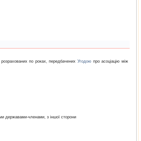
, розрахованих по роках, передбачених
Угодою
про асоціацію між
iми державами-членами, з iншої сторони