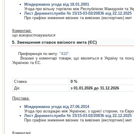
Міждержавна угода від 18.01.2001
Угода про вiльну торгiвлю мiж Республiкою Македонiя та У
Лист Держмитслужби № 15/15-03-02/20836 від 22.12.2025
Про графiки зниження ввiзних та вивiзних (експортних) мит
Коментарі:
що використовувалися
5. Зменшення ставок ввізного мита (ЄС)
Преференція по миту:
"410"
.
Вказані у коментарі товари, що ввозяться в Україну та походя
Україною та ЄС.
Cтавка
0 %
Діє
з 01.01.2026 до 31.12.2026
Підстава:
Міждержавна угода від 27.06.2014
Угода про асоцiацiю мiж Україною, з однiєї сторони, та Єв
Лист Держмитслужби № 15/15-03-02/20836 від 22.12.2025
Про графiки зниження ввiзних та вивiзних (експортних) мит
Коментарі: