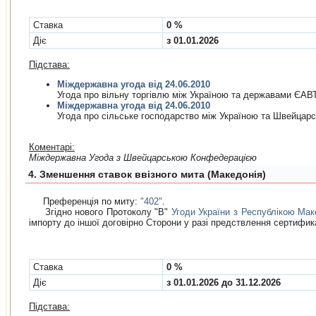
Cтавка
0 %
Діє
з 01.01.2026
Підстава:
Міждержавна угода від 24.06.2010
Угода про вiльну торгiвлю мiж Україною та державами ЄАВ
Міждержавна угода від 24.06.2010
Угода про сiльське господарство мiж Україною та Швейца
Коментарі:
Мiждержавна Угода з Швейцарською Конфедерацiєю
4. Зменшення ставок ввізного мита (Македонія)
Преференція по миту:
"402"
.
Згідно нового Протоколу "B"
Угоди України з Республікою Мак
імпорту до іншої договірно Сторони у разі предствлення сертифи
Cтавка
0 %
Діє
з 01.01.2026 до 31.12.2026
Підстава: