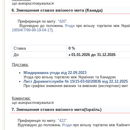
що використовувалися
6. Зменшення ставок ввізного мита (Канада)
Преференція по миту:
"420"
.
Відповідно до положень
Угоди
про вiльну торгiвлю мiж Укра
19504/7/99-99-19-04-17
).
Cтавка
0 %
Діє
з 01.01.2026 до 31.12.2026
Підстава:
Міждержавна угода від 22.09.2023
Угода про вiльну торгiвлю мiж Україною та Канадою
Лист Держмитслужби № 15/15-03-02/20836 від 22.12.2025
Про графiки зниження ввiзних та вивiзних (експортних) мит
Коментарі:
що використовувалися
7. Зменшення ставок ввізного мита(Ізраїль)
Преференція по миту:
"422"
.
Відповідно до положень
Угоди
про вiльну торгiвлю мiж Кабінет