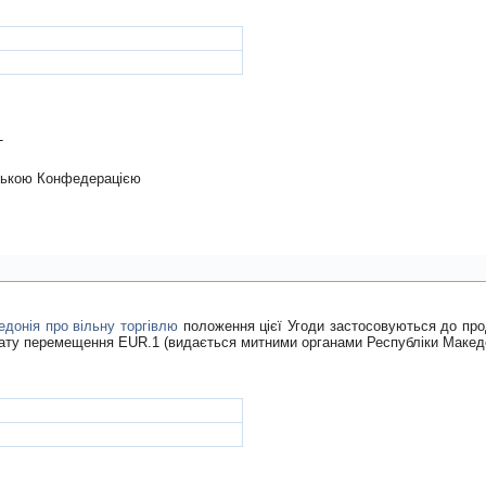
Т
рською Конфедерацiєю
едонія про вільну торгівлю
положення цієї Угоди застосовуються до проду
кату перемещення EUR.1 (видається митними органами Республіки Македо