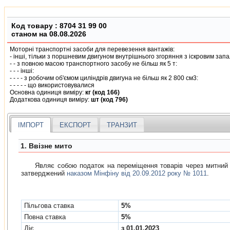
Код товару :
8704 31 99 00
станом на 08.08.2026
Моторнi транспортнi засоби для перевезення вантажiв:
- iншi, тiльки з поршневим двигуном внутрiшнього згоряння з iскровим за
- - з повною масою транспортного засобу не бiльш як 5 т:
- - - iншi:
- - - - з робочим об'ємом цилiндрiв двигуна не бiльш як 2 800 см3:
- - - - - що використовувалися
Основна одиниця виміру:
кг (код 166)
Додаткова одиниця виміру:
шт (код 796)
ІМПОРТ
ЕКСПОРТ
ТРАНЗИТ
1. Ввізне мито
Являє собою податок на переміщення товарів через митний корд
затверджений
наказом Мінфіну від 20.09.2012 року № 1011
.
Пільгова ставка
5%
Повна ставка
5%
Діє
з 01.01.2023