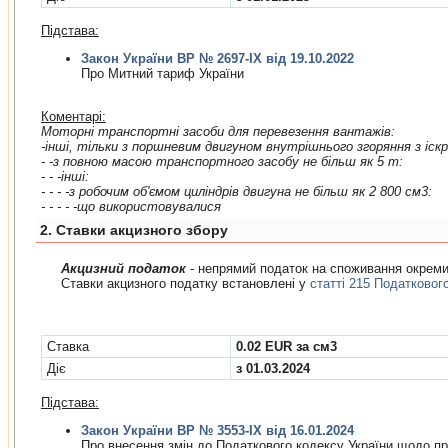
Підстава:
Закон України ВР № 2697-IX від 19.10.2022
Про Митний тариф України
Коментарі:
Моторнi транспортнi засоби для перевезення вантажiв:
- -з повною масою транспортного засобу не бiльш як 5 т:
- - -iншi:
- - - -з робочим об'ємом цилiндрiв двигуна не бiльш як 2 800 см3:
- - - - -що використовувалися
2. Cтавки акцизного збору
Акцизний податок
- непрямий податок на споживання окремих
Ставки акцизного податку встановлені у
статті 215 Податковог
Cтавка
0.02 EUR за см3
Діє
з 01.03.2024
Підстава:
Закон України ВР № 3553-IX від 16.01.2024
Про внесення змiн до Податкового кодексу України щодо пр