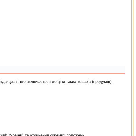
пiдакцизнi, що включається до цiни таких товарiв (продукцiї).
ариф України" та уточнення окремих положень