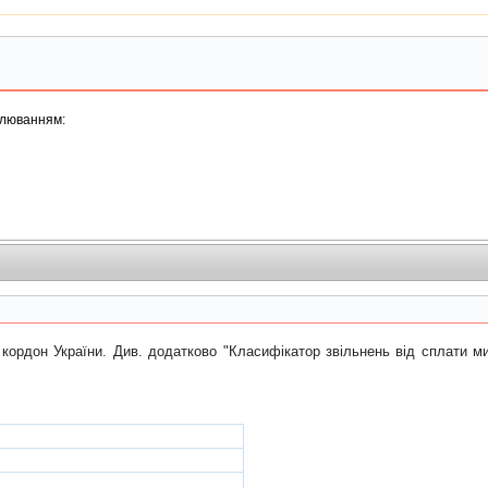
палюванням:
он України. Див. додатково "Класифiкатор звiльнень вiд сплати митн