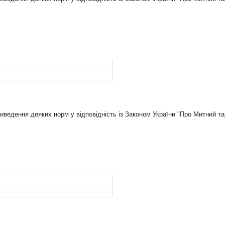
иведення деяких норм у вiдповiднiсть iз Законом України "Про Митний т