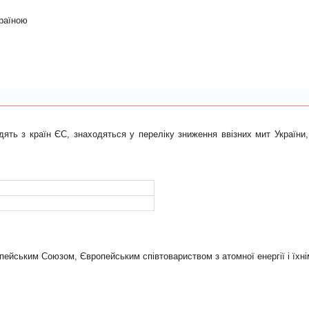
країною
ть з країн ЄС, знаходяться у переліку зниження ввізних мит України
ропейським Союзом, Європейським спiвтовариством з атомної енергiї i їхн