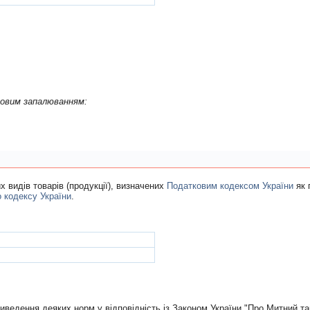
-iншi, тiльки з поршневим двигуном внутрiшнього згоряння з iскровим запалюванням:
 видiв товарiв (продукцiї), визначених
Податковим кодексом України
як 
о кодексу України
.
иведення деяких норм у вiдповiднiсть iз Законом України "Про Митний т