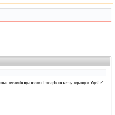
их платежiв при ввезеннi товарiв на митну територiю України",