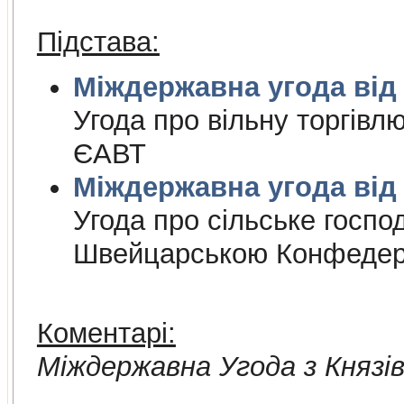
Підстава:
Міждержа
Угода про вiльну торгiвл
ЄАВТ
Міждержа
Угода про сiльське госпо
Швейцарською Конфедер
Коментарі:
Мiждержавна Угода з Княз