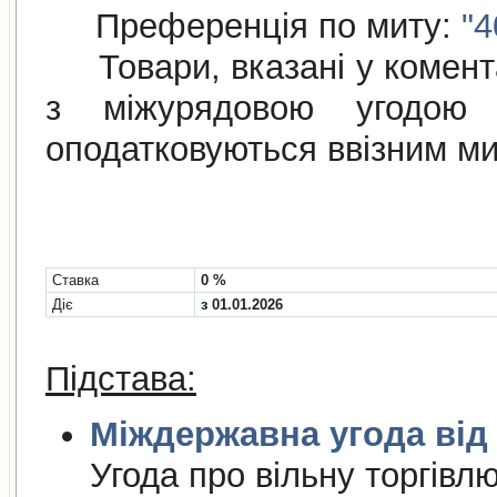
Преференція по миту:
"4
Товари, вказані у коментар
з мiжурядовою угодою
оподатковуються ввізним м
Cтавка
0 %
Діє
з 01.01.2026
Підстава:
Міждержа
Угода про вiльну торгiвл