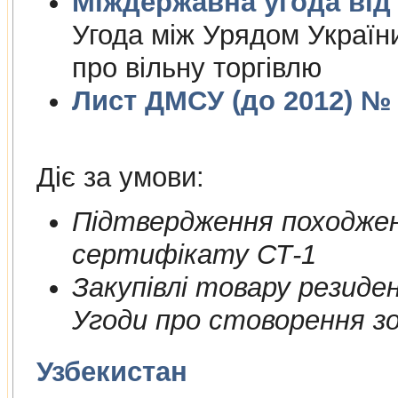
Міждержа
Угода між Урядом Україн
про вільну торгівлю
Лист ДМСУ (до 2012) № 1
Діє за умови:
Пiдтвердження походжен
сертифiкату СТ-1
Закупiвлi товару резиде
Угоди про стоворення зон
Узбекистан