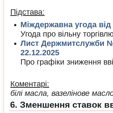
Підстава:
Міждержа
Угода про вiльну торгiвл
Лист Держмитслужби № 
22.12.2025
Про графiки зниження ввi
Коментарі:
білі масла, вазелінове масл
6. Зменшення ставок вв