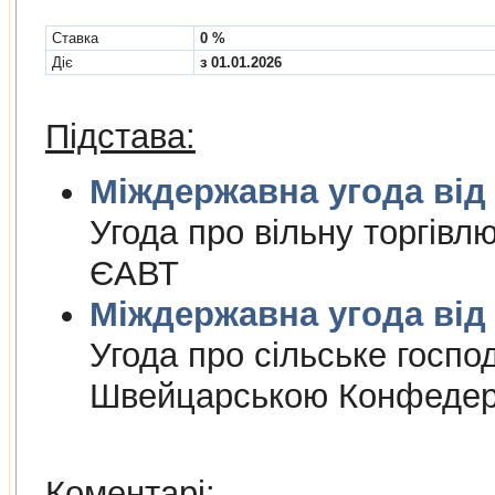
Cтавка
0 %
Діє
з 01.01.2026
Підстава:
Міждержа
Угода про вiльну торгiвл
ЄАВТ
Міждержа
Угода про сiльське госпо
Швейцарською Конфедер
Коментарі: