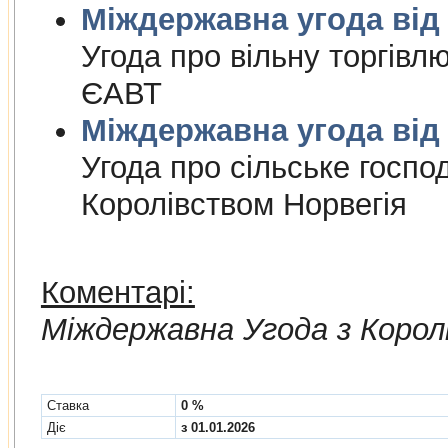
Міждержа
Угода про вiльну торгiвл
ЄАВТ
Міждержа
Угода про сiльське госпо
Королiвством Норвегiя
Коментарі:
Мiждержавна Угода з Корол
Cтавка
0 %
Діє
з 01.01.2026