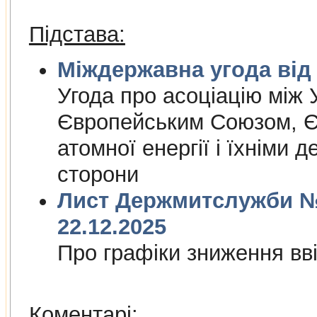
Підстава:
Міждержа
Угода про асоцiацiю мiж У
Європейським Союзом, Є
атомної енергiї i їхнiми 
сторони
Лист Держмитслужби № 
22.12.2025
Про графiки зниження ввi
Коментарі: