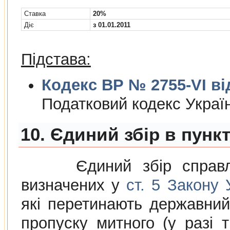
Cтавка
20%
Діє
з 01.01.2011
Підстава:
Кодекс ВР № 2755-VI від
Податковий кодекс Украї
10. Єдиний збір в пунк
Єдиний збiр справляєт
визначених у
ст. 5 Закону
якi перетинають державний
пропуску митного (у разi 