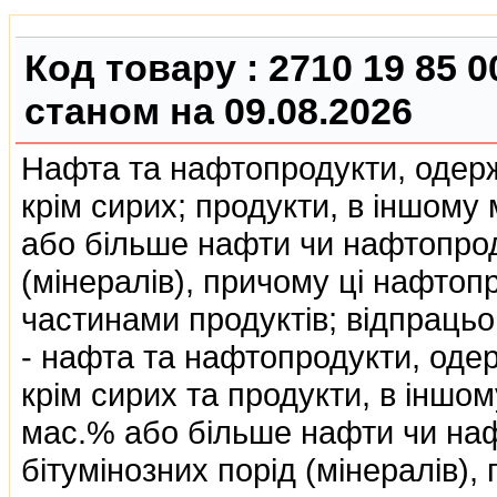
Код товару :
2710 19 85 0
станом на 09.08.2026
Нафта та нафтопродукти, одержа
крiм сирих; продукти, в iншому 
або бiльше нафти чи нафтопроду
(мiнералiв), причому цi нафто
частинами продуктiв; вiдпраць
- нафта та нафтопродукти, одерж
крiм сирих та продукти, в iншому
мас.% або бiльше нафти чи наф
бiтумiнозних порiд (мiнералiв),