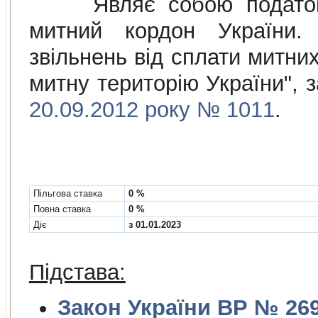
Являє собою податок н
митний кордон України. 
звiльнень вiд сплати митних
митну територiю України",
20.09.2012 року № 1011
.
Пільгова ставка
0 %
Повна ставка
0 %
Діє
з 01.01.2023
Підстава:
Закон України ВР № 2697