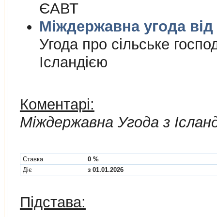
ЄАВТ
Міждержа
Угода про сiльське госпо
Iсландiєю
Коментарі:
Мiждержавна Угода з Іслан
Cтавка
0 %
Діє
з 01.01.2026
Підстава: