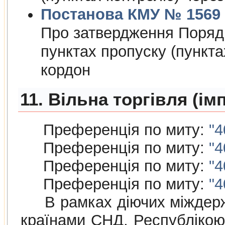
Постанова КМУ № 1569 в
Про затвердження Порядк
пунктах пропуску (пункт
кордон
11. Вільна торгівля (ім
Преференція по миту:
"4
Преференція по миту:
"4
Преференція по миту:
"4
Преференція по миту:
"4
В рамках дiючих мiждержав
країнами СНД, Республiкою