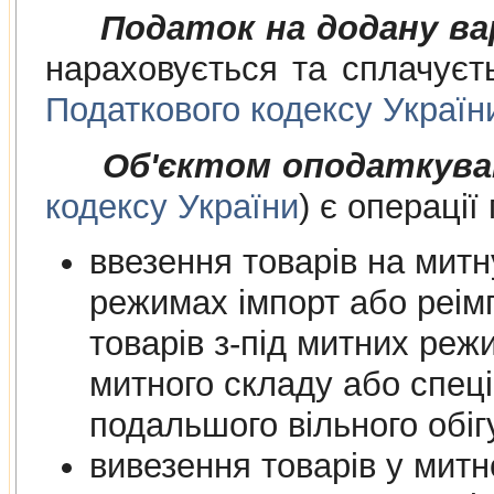
Податок на додану в
нараховується та сплачуєт
Податкового кодексу Україн
Об'єктом оподаткува
кодексу України
) є операції
ввезення товарів на митну т
режимах імпорт або реімпорт, в
товарів з-під митних режимів магазину
митного складу або спеціальної митної зони для їх
подальшого вільно
вивезення товарів у мит