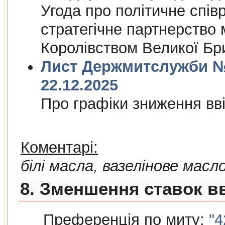
Угода про полiтичне спiвр
стратегiчне партнерство
Королiвством Великої Брит
Лист Держмитслужби № 
22.12.2025
Про графiки зниження ввi
Коментарі:
білі масла, вазелінове масл
8. Зменшення ставок в
Преференція по миту:
"4