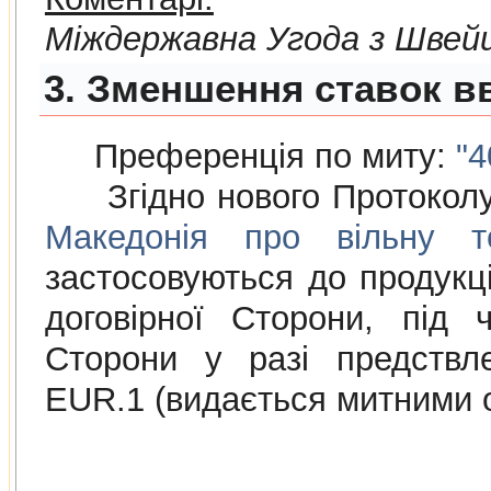
Мiждержавна Угода з Швей
3. Зменшення ставок вв
Преференція по миту:
"4
Згідно нового Протокол
Македонія про вільну то
застосовуються до продукції
договірної Сторони, під 
Сторони у разі предствл
EUR.1 (видається митними 