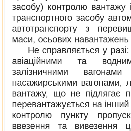
засобу) контролю вантажу i
транспортного засобу авто
автотранспорту з переви
маси, осьових навантажень 
Не справляється у разi: 
авiацiйними та водни
залiзничними вагонами
пасажирськими вагонами, л
вантажу, що не пiдлягає 
перевантажується на iнший 
контролю пункту пропус
ввезення та вивезення ць