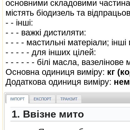
основними складовими частинам
мiстять бiодизель та вiдпрацьо
- - iншi:
- - - важкi дистиляти:
- - - - мастильнi матерiали; iнш
- - - - - для iнших цiлей:
- - - - - - бiлi масла, вазелiнов
Основна одиниця виміру:
кг (к
Додаткова одиниця виміру:
нем
ІМПОРТ
ЕКСПОРТ
ТРАНЗИТ
1. Ввізне мито