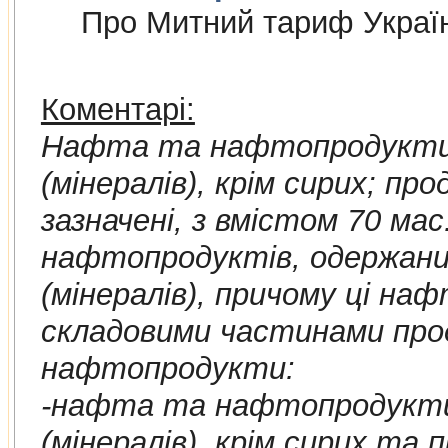
Про Митний тариф Украї
Коментарі:
Нафта та нафтопродукти, 
(мiнералiв), крiм сирих; про
зазначенi, з вмiстом 70 ма
нафтопродуктiв, одержаних з бiтумiнозних порiд
(мiнералiв), причому цi н
складовими частинами прод
нафтопродукти:
-нафта та нафтопродукти, одержанi з 
(мiнералiв), крiм сирих та продукти, в iншому мiсцi не