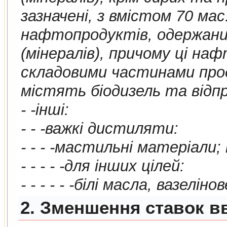
зазначенi, з вмiстом 70 мас.% або бiльш
нафтопродуктiв, одержаних з бiтумiнозних порiд
(мiнералiв), причому цi нафтопродукти є основними
складовими частинами продуктiв, за винятком тих, що
мiстять
- -iншi:
- - -важкi дистиляти:
- - - - -для iнших цiлей:
- - - - - -бiлi масла, вазелiн
2. Зменшення ставок в