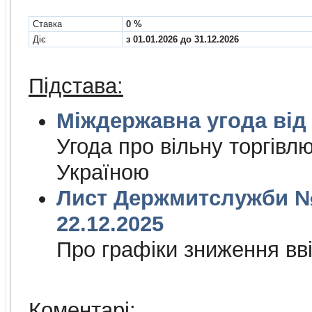
Cтавка
0 %
Діє
з 01.01.2026 до 31.12.2026
Підстава:
Міждержа
Угода про вiльну торгiвл
Україною
Лист Держмитслужби № 
22.12.2025
Про графiки зниження ввi
Коментарі: