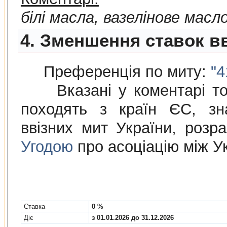
білі масла, вазелінове масл
4. Зменшення ставок вв
Преференція по миту:
"4
Вказані у коментарі това
походять з країн ЄС, зн
ввізних мит України, розр
Угодою
про асоціацію між У
Cтавка
0 %
Діє
з 01.01.2026 до 31.12.2026