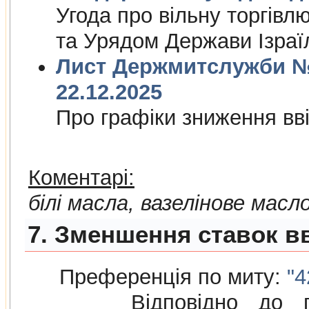
Угода про вiльну торгiвл
та Урядом Держави Iзраї
Лист Держмитслужби № 
22.12.2025
Про графiки зниження ввi
Коментарі:
білі масла, вазелінове масл
7. Зменшення ставок вв
Преференція по миту:
"4
Відповідно до п