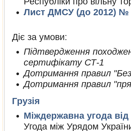
Республіки про вільну то
Лист ДМСУ (до 2012) № 1
Діє за умови:
Пiдтвердження походжен
сертифiкату СТ-1
Дотримання правил "Безп
Дотримання правил "пря
Грузія
Міждержа
Угода між Урядом України