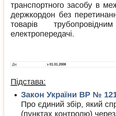
транспортного засобу в ме
держкордон без перетинан
товарiв трубопровiдн
електропередачi.
Діє
з 01.01.2008
Підстава:
Закон України ВР № 1212
Про єдиний збiр, який сп
(пунктах контролю) чере