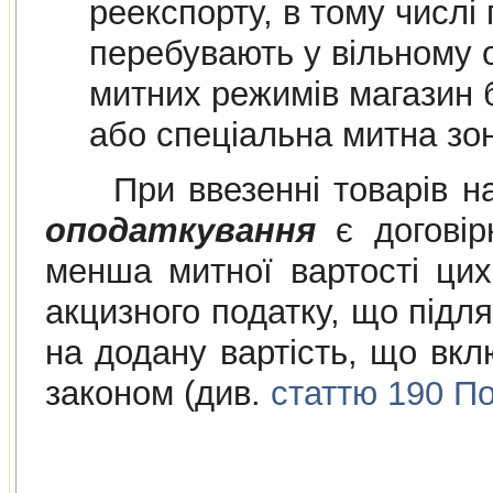
реекспорту, в тому числі 
перебувають у вільному обігу на
митних режимів магазин безмитної торгів
або спеціальна митна зо
При ввезенні товарів на
оподаткування
є договірн
менша митної вартості цих
акцизного податку, що підля
на додану вартість, що вклю
законом (див.
статтю 190 По