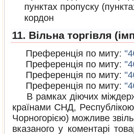
пунктах пропуску (пункт
кордон
11. Вільна торгівля (ім
Преференція по миту:
"4
Преференція по миту:
"4
Преференція по миту:
"4
Преференція по миту:
"4
В рамках дiючих мiждержав
країнами СНД, Республiкою
Чорногорією) можливе звіль
вказаного у коментарі това