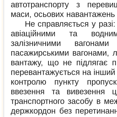
автотранспорту з переви
маси, осьових навантажень 
Не справляється у разi: 
авiацiйними та водни
залiзничними вагонами
пасажирськими вагонами, л
вантажу, що не пiдлягає 
перевантажується на iнший 
контролю пункту пропус
ввезення та вивезення ць
транспортного засобу в ме
держкордон без перетинан