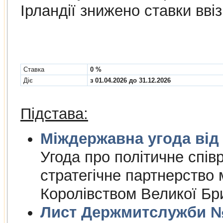
Ірландії знижено ставки вві
Cтавка
0 %
Діє
з 01.04.2026 до 31.12.2026
Підстава:
Міждержа
Угода про полiтичне спiвр
стратегiчне партнерство
Королiвством Великої Брит
Лист Держмитслужби № 