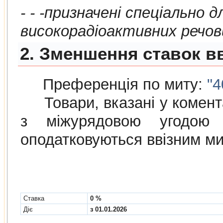
- - -призначенi спецiально для транспортув
високорадiоактивних
2. Зменшення ставок в
Преференція по миту:
"4
Товари, вказані у коментар
з мiжурядовою угодою
оподатковуються ввізним м
Cтавка
0 %
Діє
з 01.01.2026