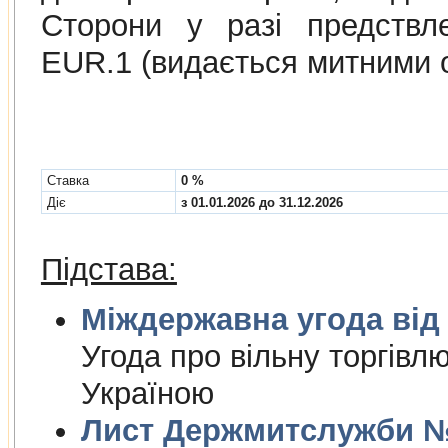
Сторони у разі предствл
EUR.1 (видається митними 
Cтавка
0 %
Діє
з 01.01.2026 до 31.12.2026
Підстава:
Міждержа
Угода про вiльну торгiвл
Україною
Лист Держмитслужби № 