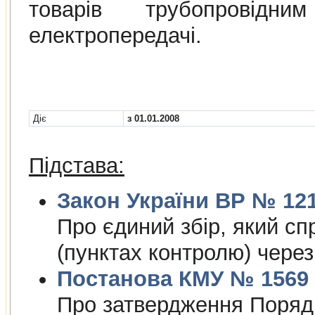
товарiв трубопровiдн
електропередачi.
Діє
з 01.01.2008
Підстава:
Закон України ВР № 1212
Про єдиний збiр, який сп
(пунктах контролю) чере
Постанова КМУ № 1569 в
Про затвердження Порядк