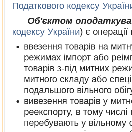
Податкового кодексу Україн
Об'єктом оподаткува
кодексу України
) є операції
ввезення товарів на митну т
режимах імпорт або реімпорт, в
товарів з-під митних режимів магазину
митного складу або спеціальної митної зони для їх
подальшого вільно
вивезення товарів у мит
реекспорту, в тому числі 
перебувають у вільному обігу на