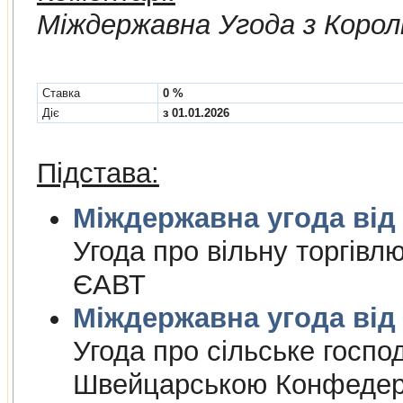
Мiждержавна Угода з Корол
Cтавка
0 %
Діє
з 01.01.2026
Підстава:
Міждержа
Угода про вiльну торгiвл
ЄАВТ
Міждержа
Угода про сiльське госпо
Швейцарською Конфедер