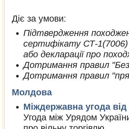
Діє за умови:
Пiдтвердження походжен
сертифiкату СТ-1(7006)
або декларації про поход
Дотримання правил "Безп
Дотримання правил "пря
Молдова
Міждержа
Угода між Урядом Україн
про вільну торгівлю