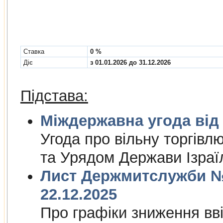
Cтавка
0 %
Діє
з 01.01.2026 до 31.12.2026
Підстава:
Міждержа
Угода про вiльну торгiвл
та Урядом Держави Iзраї
Лист Держмитслужби № 
22.12.2025
Про графiки зниження ввi