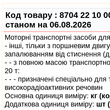
Код товару :
8704 22 10 0
станом на 06.08.2026
Моторнi транспортнi засоби дл
- iншi, тiльки з поршневим двиг
запалюванням вiд стиснення (д
- - з повною масою транспортно
20 т:
- - - призначенi спецiально дл
високорадiоактивних речовин
Основна одиниця виміру:
кг (к
Додаткова одиниця виміру:
шт 