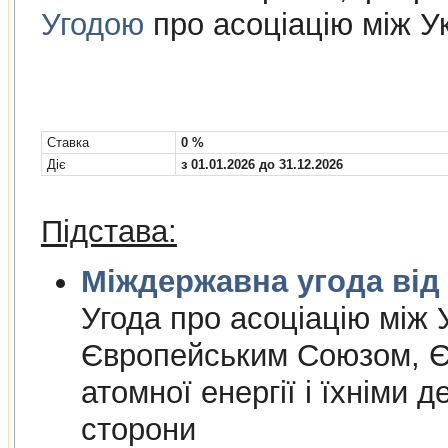
Угодою
про асоціацію між У
Cтавка
0 %
Діє
з 01.01.2026 до 31.12.2026
Підстава:
Міждержа
Угода про асоцiацiю мiж У
Європейським Союзом, Є
атомної енергiї i їхнiми 
сторони