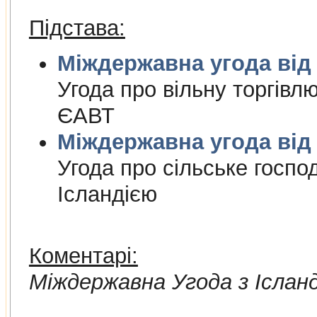
Підстава:
Міждержа
Угода про вiльну торгiвл
ЄАВТ
Міждержа
Угода про сiльське госпо
Iсландiєю
Коментарі:
Мiждержавна Угода з Іслан