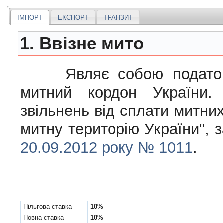
ІМПОРТ
ЕКСПОРТ
ТРАНЗИТ
1. Ввізне мито
Являє собою податок н
митний кордон України. 
звiльнень вiд сплати митних
митну територiю України",
20.09.2012 року № 1011
.
Пільгова ставка
10%
Повна ставка
10%