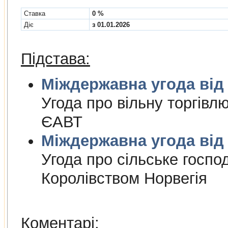
Cтавка
0 %
Діє
з 01.01.2026
Підстава:
Міждержа
Угода про вiльну торгiвл
ЄАВТ
Міждержа
Угода про сiльське госпо
Королiвством Норвегiя
Коментарі: