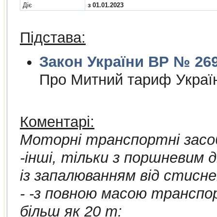
Діє
з 01.01.2023
Підстава:
Закон України ВР № 2697
Про Митний тариф Украї
Коментарі:
Моторнi транспортнi засоб
-iншi, тiльки з поршневим двигуном внутрiш
- -з повною масою транспортного засо
бiльш як 20 т: