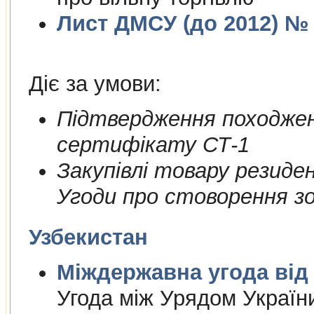
Лист ДМСУ (до 2012) № 1
Діє за умови:
Пiдтвердження походжен
сертифiкату СТ-1
Закупiвлi товару резиде
Угоди про стоворення зон
Узбекистан
Міждержа
Угода між Урядом Україн