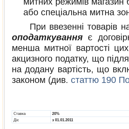
митних режимів магазин безмитної торгів
або спеціальна митна зо
При ввезенні товарів на
оподаткування
є договірн
менша митної вартості цих
акцизного податку, що підля
на додану вартість, що вклю
законом (див.
статтю 190 По
Cтавка
20%
Діє
з 01.01.2011