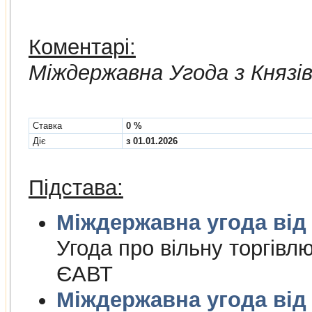
Коментарі:
Мiждержавна Угода з Княз
Cтавка
0 %
Діє
з 01.01.2026
Підстава:
Міждержа
Угода про вiльну торгiвл
ЄАВТ
Міждержа