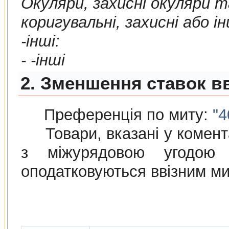
Окуляри, захиснi окуляри т
коригувальнi, захиснi або iн
-iншi:
- -iншi
2. Зменшення ставок в
Преференція по миту:
"4
Товари, вказані у коментар
з мiжурядовою угодою
оподатковуються ввізним м