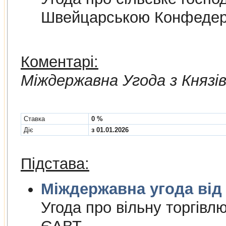
Швейцарською Конфедер
Коментарі:
Мiждержавна Угода з Княз
Cтавка
0 %
Діє
з 01.01.2026
Підстава:
Міждержа
Угода про вiльну торгiвл