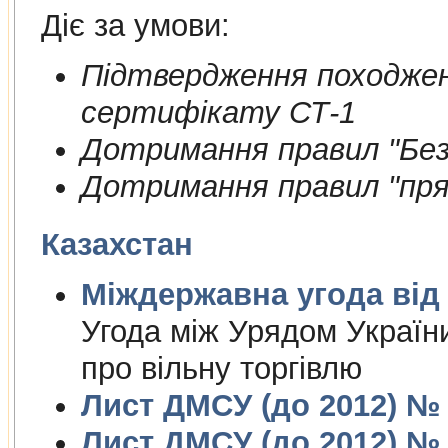
Діє за умови:
Пiдтвердження походжен
сертифiкату СТ-1
Дотримання правил "Безп
Дотримання правил "пря
Казахстан
Міждержа
Угода між Урядом Україн
про вільну торгівлю
Лист ДМСУ (до 2012) № 1
Лист ДМСУ (до 2012) № 1