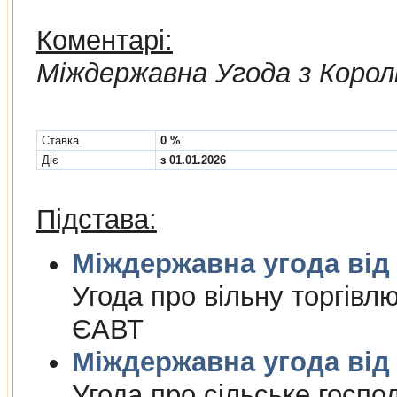
Коментарі:
Мiждержавна Угода з Корол
Cтавка
0 %
Діє
з 01.01.2026
Підстава:
Міждержа
Угода про вiльну торгiвл
ЄАВТ
Міждержа
Угода про сiльське госпо