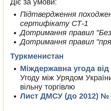
Діє за умови:
Пiдтвердження походжен
сертифiкату СТ-1
Дотримання правил "Безп
Дотримання правил "пря
Туркменистан
Міждержа
Угоду між Урядом Україн
вільну торгівлю
Лист ДМСУ (до 2012) № 1