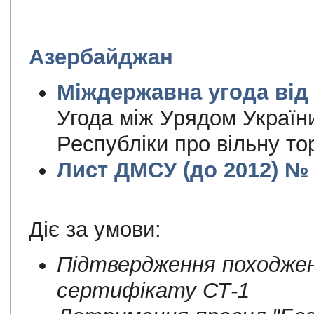
Азербайджан
Міждержа
Угода між Урядом Україн
Республіки про вільну то
Лист ДМСУ (до 2012) № 1
Діє за умови:
Пiдтвердження походжен
сертифiкату СТ-1