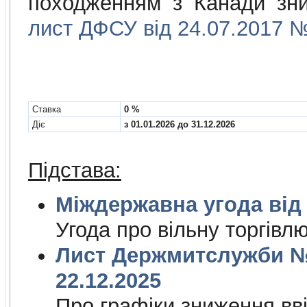
походженням з Канади зни
лист ДФСУ від 24.07.2017 №
Cтавка
0 %
Діє
з 01.01.2026 до 31.12.2026
Підстава:
Міждержа
Угода про вiльну торгiвл
Лист Держмитслужби № 
22.12.2025
Про графiки зниження ввi