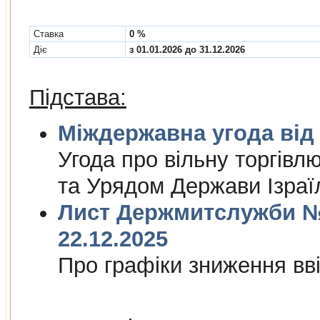
Cтавка
0 %
Діє
з 01.01.2026 до 31.12.2026
Підстава:
Міждержа
Угода про вiльну торгiвл
та Урядом Держави Iзраї
Лист Держмитслужби № 
22.12.2025
Про графiки зниження ввi