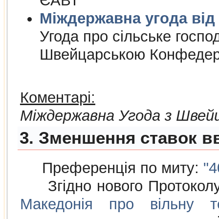
ЄАВТ
Міждержа
Угода про сiльське госпо
Швейцарською Конфедер
Коментарі:
Мiждержавна Угода з Швей
3. Зменшення ставок вв
Преференція по миту:
"4
Згідно нового Протокол
Македонія про вільну то