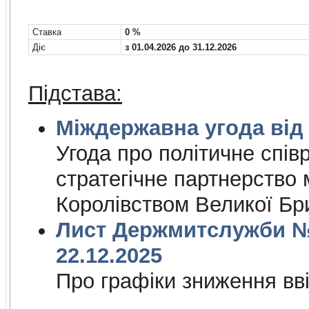
Cтавка
0 %
Діє
з 01.04.2026 до 31.12.2026
Підстава:
Міждержа
Угода про полiтичне спiвр
стратегiчне партнерство
Королiвством Великої Брит
Лист Держмитслужби № 
22.12.2025
Про графiки зниження ввi