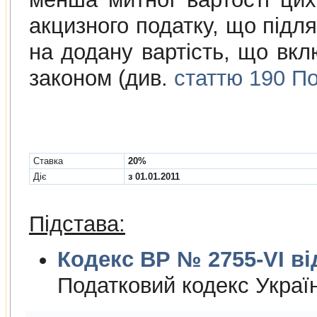
акцизного податку, що підля
на додану вартість, що вклю
законом (див.
статтю 190 По
Cтавка
20%
Діє
з 01.01.2011
Підстава:
Кодекс ВР № 2755-VI від
Податковий кодекс Украї