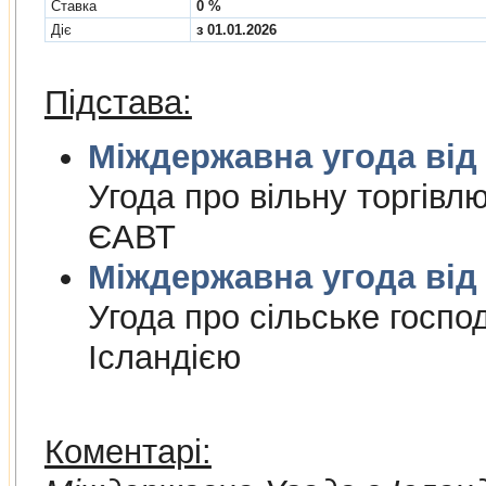
Cтавка
0 %
Діє
з 01.01.2026
Підстава:
Міждержа
Угода про вiльну торгiвл
ЄАВТ
Міждержа
Угода про сiльське госпо
Iсландiєю
Коментарі: