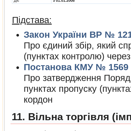
Діє
з 01.01.2008
Підстава:
Закон України ВР № 1212
Про єдиний збiр, який сп
(пунктах контролю) чере
Постанова КМУ № 1569 в
Про затвердження Порядк
пунктах пропуску (пункт
кордон
11. Вільна торгівля (ім