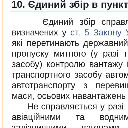
10. Єдиний збір в пунк
Єдиний збiр справляєт
визначених у
ст. 5 Закону
якi перетинають державний
пропуску митного (у разi 
засобу) контролю вантажу i
транспортного засобу авто
автотранспорту з переви
маси, осьових навантажень 
Не справляється у разi: 
авiацiйними та водни
залiзничними вагонами