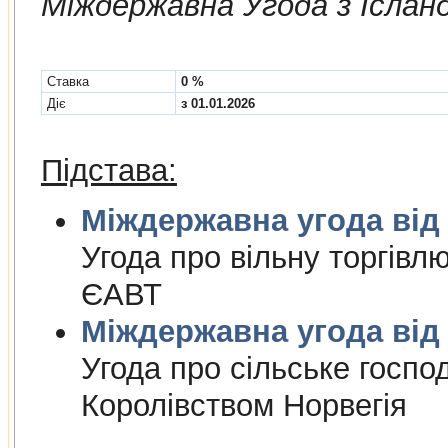
Мiждержавна Угода з Іслан
Cтавка
0 %
Діє
з 01.01.2026
Підстава:
Міждержа
Угода про вiльну торгiвл
ЄАВТ
Міждержа
Угода про сiльське госпо
Королiвством Норвегiя