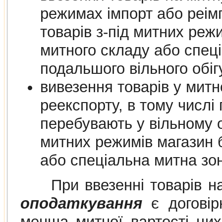
режимах імпорт або реімпорт, в
товарів з-під митних режимів магазину
митного складу або спеціальної митної зони для їх
подальшого вільно
вивезення товарів у мит
реекспорту, в тому числі 
перебувають у вільному обігу на
митних режимів магазин безмитної торгів
або спеціальна митна зо
При ввезенні товарів на
оподаткування
є договірн
менша митної вартості цих