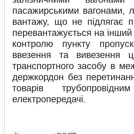
пасажирськими вагонами, л
вантажу, що не пiдлягає 
перевантажується на iнший 
контролю пункту пропус
ввезення та вивезення ць
транспортного засобу в ме
держкордон без перетинан
товарiв трубопровiдн
електропередачi.