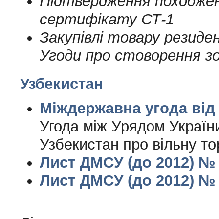
Пiдтвердження походжен
сертифiкату СТ-1
Закупiвлi товару резиде
Угоди про стоворення зон
Узбекистан
Міждержа
Угода між Урядом Україн
Узбекистан про вільну то
Лист ДМСУ (до 2012) № 1
Лист ДМСУ (до 2012) № 1