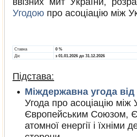
ввізних мит України, розр
Угодою
про асоціацію між У
Cтавка
0 %
Діє
з 01.01.2026 до 31.12.2026
Підстава:
Міждержа
Угода про асоцiацiю мiж У
Європейським Союзом, Є
атомної енергiї i їхнiми 
сторони