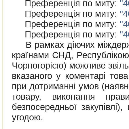
Преференція по миту:
"4
Преференція по миту:
"4
Преференція по миту:
"4
Преференція по миту:
"4
В рамках дiючих мiждержав
країнами СНД, Республiкою
Чорногорією) можливе звіль
вказаного у коментарі това
при дотриманні умов (наяв
товару, виконання прав
безпосередньої закупівлі)
угодою.