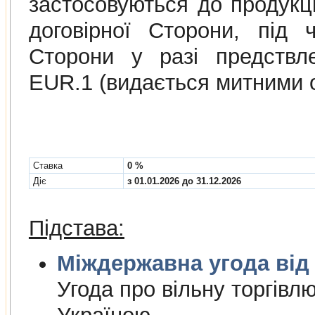
застосовуються до продукції
договірної Сторони, під 
Сторони у разі предствл
EUR.1 (видається митними 
Cтавка
0 %
Діє
з 01.01.2026 до 31.12.2026
Підстава:
Міждержа
Угода про вiльну торгiвл