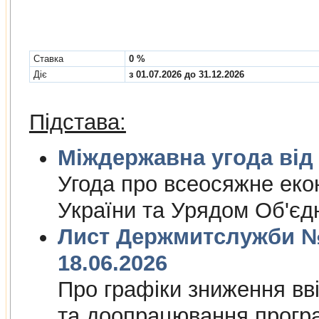
Cтавка
0 %
Діє
з 01.07.2026 до 31.12.2026
Підстава:
Міждержа
Угода про всеосяжне еко
України та Урядом Об'єд
Лист Держмитслужби № 
18.06.2026
Про графiки зниження ввi
та доопрацювання прогр