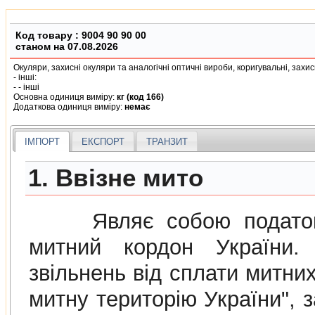
Код товару :
9004 90 90 00
станом на 07.08.2026
Окуляри, захиснi окуляри та аналогiчнi оптичнi вироби, коригувальнi, захис
- iншi:
- - iншi
Основна одиниця виміру:
кг (код 166)
Додаткова одиниця виміру:
немає
ІМПОРТ
ЕКСПОРТ
ТРАНЗИТ
1. Ввізне мито
Являє собою податок н
митний кордон України. 
звiльнень вiд сплати митних
митну територiю України",