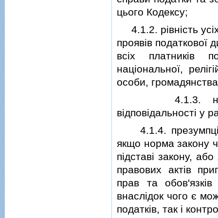
цього Кодексу;
4.1.2. рiвнiсть усi
проявiв податкової д
всiх платникiв п
нацiональної, релiг
особи, громадянства
4.1.3. невiдво
вiдповiдальностi у 
4.1.4. презумпцiя 
якщо норма закону ч
пiдставi закону, аб
правових актiв при
прав та обов'язкiв
внаслiдок чого є мо
податкiв, так i конт