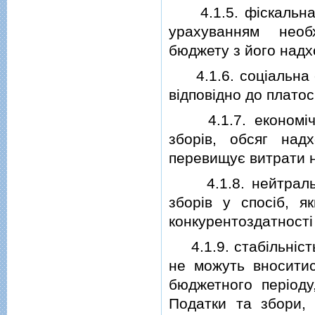
4.1.5. фiскальна д
урахуванням необ
бюджету з його над
4.1.6. соцiальна сп
вiдповiдно до платос
4.1.7. економiчнi
зборiв, обсяг на
перевищує витрати н
4.1.8. нейтральнi
зборiв у спосiб, 
конкурентоздатностi 
4.1.9. стабiльнiсть 
не можуть вноситис
бюджетного перiоду
Податки та збори, 