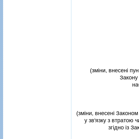
(змiни, внесенi пун
Закону 
на
(змiни, внесенi Законом 
у зв'язку з втратою ч
згiдно iз З