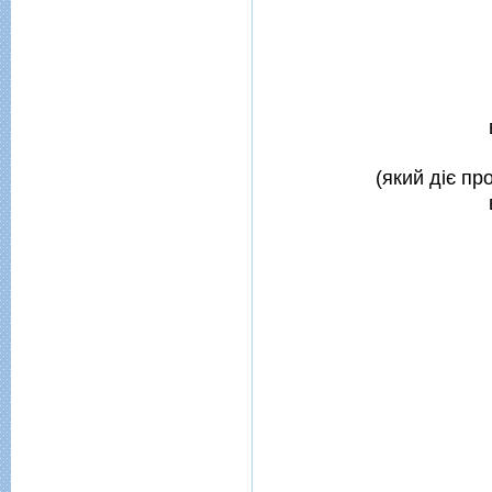
(який дiє пр