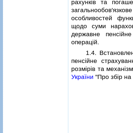
рахункiв та погаш
загальнообов'язк
особливостей функц
щодо суми нарахов
державне пенсiйне
операцiй.
1.4. Встановлення
пенсiйне страхуван
розмiрiв та механiз
України
"Про збiр на