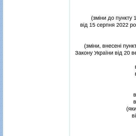
(змiни до пункту 
вiд 15 серпня 2022 ро
(змiни, внесенi пунк
Закону України вiд 20 в
(як
в