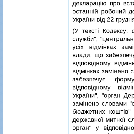
декларацiю про вст
останнiй робочий д
України вiд 22 грудн
(У текстi Кодексу:
служби", "центральн
усiх вiдмiнках за
влади, що забезпеч
вiдповiдному вiдмiн
вiдмiнках замiнено 
забезпечує форм
вiдповiдному вiдм
України", "орган Де
замiнено словами "
бюджетних коштiв" 
державної митної сл
орган" у вiдповiдн