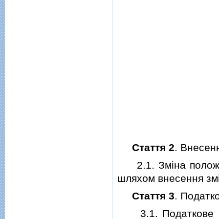
Стаття 2
. Внесен
2.1. Змiна положе
шляхом внесення змi
Стаття 3
. Податк
3.1. Податкове за