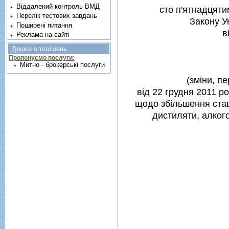
Віддалений контроль ВМД
сто п'ятнадцятим
Перелік тестових завдань
Закону У
Поширені питання
в
Реклама на сайті
Дошка оголошень
Пропонуємо послуги:
Митно - брокерські послуги
(змiни, п
вiд 22 грудня 2011 р
щодо збiльшення став
дистиляти, алкого