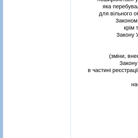
яка перебува
для вiльного о
Законом 
крiм 
Закону У
(змiни, вн
Закону
в частинi реєстрац
на