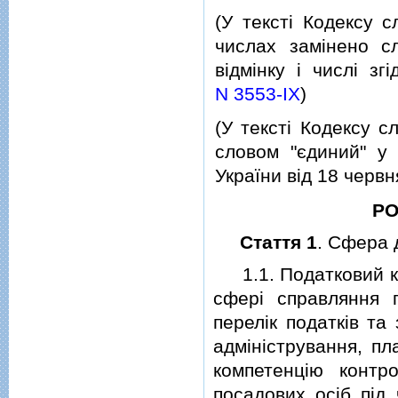
(У текстi Кодексу с
числах замiнено сл
вiдмiнку i числi з
N 3553-IX
)
(У текстi Кодексу сл
словом "єдиний" у 
України вiд 18 черв
РО
Стаття 1
. Сфера 
1.1. Податковий ко
сферi справляння п
перелiк податкiв та
адмiнiстрування, пла
компетенцiю контр
посадових осiб пiд 