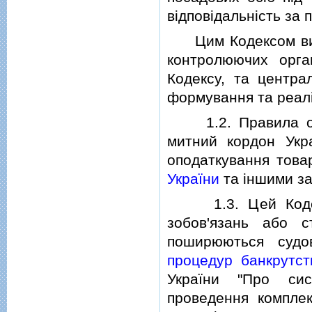
вiдповiдальнiсть за
Цим Кодексом визна
контролюючих орга
Кодексу, та центра
формування та реалi
1.2. Правила опо
митний кордон Укр
оподаткування това
України
та iншими за
1.3. Цей Кодекс 
зобов'язань або с
поширюються судо
процедур банкрутст
України "Про сис
проведення компле