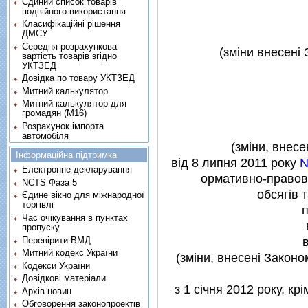
Єдиний список товарів
подвійного використання
Класифікаційні рішення
ДМСУ
Середня розрахункова
(змiни внесенi
вартість товарів згідно
УКТЗЕД
Довідка по товару УКТЗЕД
Митний калькулятор
Митний калькулятор для
громадян (М16)
Розрахунок імпорта
автомобіля
(змiни, внесе
Інформаційна підтримка
вiд 8 липня 2011 року
N
Електронне декларування
ормативно-правови
NCTS Фаза 5
обсягiв 
Єдине вікно для міжнародної
торгівлі
п
Час очікування в пунктах
пропуску
Перевірити ВМД
Митний кодекс України
(змiни, внесенi Законо
Кодекси України
Довідкові матеріали
з 1 сiчня 2012 року, кр
Архів новин
Обговорення законопроектів