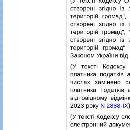
(У текстi Кодексу 
створенi згiдно i
територiй громад",
створенi згiдно i
територiй громад",
створенi згiдно i
територiй громад" 
Законом України вiд
(У текстi Кодексу
платника податкiв 
числах замiнено с
платника податкiв 
вiдповiдному вiдмiн
2023 року
N 2888-IX
(У текстi Кодексу сл
електронний документ