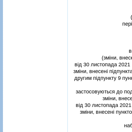
пер
в
(змiни, вне
вiд 30 листопада 2021 
змiни, внесенi пiдпункт
другим пiдпункту 9 пун
застосовуються до пода
змiни, внес
вiд 30 листопада 2021 
змiни, внесенi пункт
наб