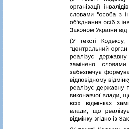
органiзацiї iнвалiд
словами "особа з iн
об'єднання осiб з iнв
Законом України вiд 
(У текстi Кодексу, 
"центральний орган
реалiзує державну 
замiнено словами
забезпечує формува
вiдповiдному вiдмiн
реалiзує державну п
виконавчої влади, щ
всiх вiдмiнках за
влади, що реалiзує
вiдмiнку згiдно iз З