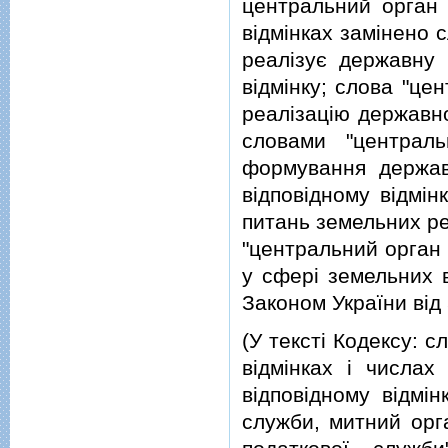
центральний орган 
вiдмiнках замiнено 
реалiзує державну 
вiдмiнку; слова "це
реалiзацiю державно
словами "централ
формування державн
вiдповiдному вiдмiн
питань земельних рес
"центральний орган 
у сферi земельних вi
Законом України вiд
(У текстi Кодексу: с
вiдмiнках i числах
вiдповiдному вiдмiн
служби, митний орга