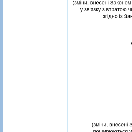
(змiни, внесенi Законом 
у зв'язку з втратою ч
згiдно iз З
(змiни, внесенi 
поширюються у 