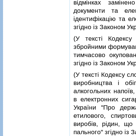
вiдмiнках замiнен
документи та еле
iдентифiкацiю та ел
згiдно iз Законом Ук
(У текстi Кодексу
збройними формуван
тимчасово окупован
згiдно iз Законом Ук
(У текстi Кодексу с
виробництва i обi
алкогольних напоїв
в електронних сига
України "Про держ
етилового, спиртов
виробiв, рiдин, що
пального" згiдно iз 