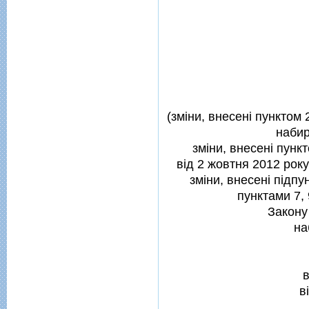
(змiни, внесенi пунктом 
набир
змiни, внесенi пункт
вiд 2 жовтня 2012 рок
змiни, внесенi пiдпун
пунктами 7, 
Закону
на
в