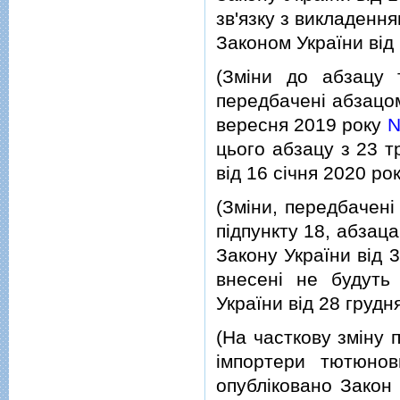
зв'язку з викладенням
Законом України вiд
(Змiни до абзацу т
передбаченi абзацом
вересня 2019 року
N
цього абзацу з 23 т
вiд 16 сiчня 2020 ро
(Змiни, передбаченi 
пiдпункту 18, абзаца
Закону України вiд 3
внесенi не будуть
України вiд 28 груд
(На часткову змiну 
iмпортери тютюнов
опублiковано Закон