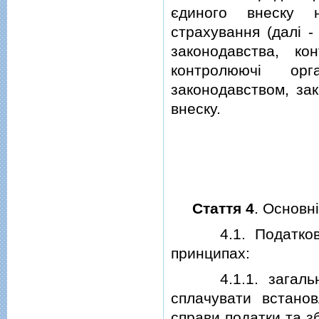
єдиного внеску н
страхування (далi -
законодавства, к
контролюючi орг
законодавством, зак
внеску.
Стаття 4
. Основн
4.1. Податкове з
принципах:
4.1.1. загальнiс
сплачувати встано
справи податки та з