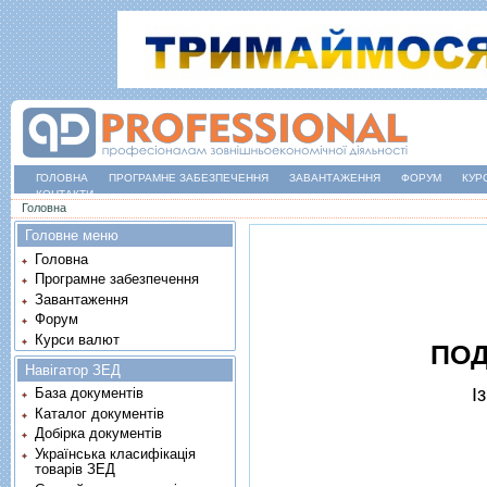
ГОЛОВНА
ПРОГРАМНЕ ЗАБЕЗПЕЧЕННЯ
ЗАВАНТАЖЕННЯ
ФОРУМ
КУР
КОНТАКТИ
Ви є тут
Головна
Головне меню
Головна
Програмне забезпечення
Завантаження
Форум
Курси валют
ПОД
Навігатор ЗЕД
I
База документів
Каталог документів
Добірка документів
Українська класифікація
товарів ЗЕД