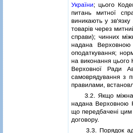
України
; цього Код
питань митної спр
виникають у зв'язку
товарiв через митни
справи); чинних мiж
надана Верховною
оподаткування; норм
на виконання цього 
Верховної Ради Ав
самоврядування з пи
правилами, встанов
3.2. Якщо мiжнарод
надана Верховною Ра
що передбаченi цим
договору.
3.3. Порядок адмiн