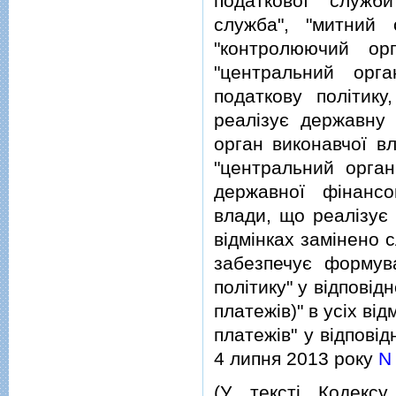
податкової служби
служба", "митний 
"контролюючий орг
"центральний орг
податкову полiтик
реалiзує державну 
орган виконавчої в
"центральний орга
державної фiнансо
влади, що реалiзує 
вiдмiнках замiнено 
забезпечує формув
полiтику" у вiдповiдн
платежiв)" в усiх вiд
платежiв" у вiдповiд
4 липня 2013 року
N 
(У текстi Кодексу 