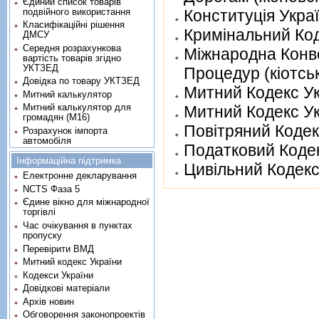
Єдиний список товарів
подвійного використання
Конституцiя Укра
Класифікаційні рішення
Кримiнальний Код
ДМСУ
Середня розрахункова
Мiжнародна Конв
вартість товарів згідно
УКТЗЕД
Процедур (кiотсь
Довідка по товару УКТЗЕД
Митний Кодекс У
Митний калькулятор
Митний калькулятор для
Митний Кодекс Ук
громадян (М16)
Повiтряний Кодек
Розрахунок імпорта
автомобіля
Податковий Кодек
Інформаційна підтримка
Цивiльний Кодекс
Електронне декларування
NCTS Фаза 5
Єдине вікно для міжнародної
торгівлі
Час очікування в пунктах
пропуску
Перевірити ВМД
Митний кодекс України
Кодекси України
Довідкові матеріали
Архів новин
Обговорення законопроектів