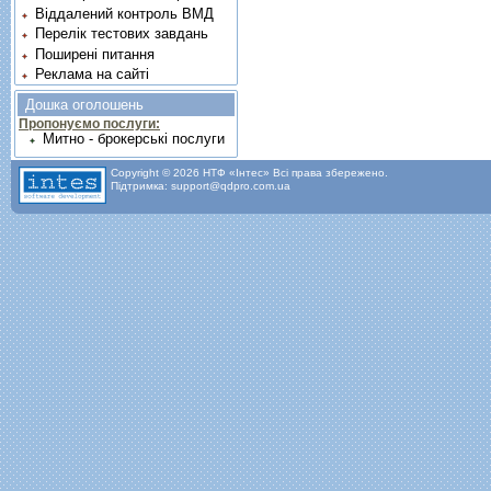
Віддалений контроль ВМД
Перелік тестових завдань
Поширені питання
Реклама на сайті
Дошка оголошень
Пропонуємо послуги:
Митно - брокерські послуги
Copyright © 2026 НТФ «Інтес» Всі права збережено.
Підтримка: support@qdpro.com.ua