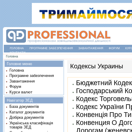
ГОЛОВНА
ПРОГРАМНЕ ЗАБЕЗПЕЧЕННЯ
ЗАВАНТАЖЕННЯ
ФОРУМ
КУР
КОНТАКТИ
Ви є тут
Головна
Головне меню
Кодексы Украины
Головна
Програмне забезпечення
Завантаження
Бюджетний Кодек
Форум
Господарський Ко
Курси валют
Кодекс Торговель
Навігатор ЗЕД
Кодекс України П
База документів
Каталог документів
Конвенцiя Про Ти
Добірка документів
Конвенция О Дог
Українська класифікація
товарів ЗЕД
Дорогам (женевс