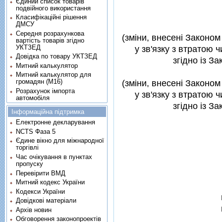
Єдиний список товарів
подвійного використання
Класифікаційні рішення
ДМСУ
Середня розрахункова
(змiни, внесенi Законом 
вартість товарів згідно
УКТЗЕД
у зв'язку з втратою ч
Довідка по товару УКТЗЕД
згiдно iз З
Митний калькулятор
Митний калькулятор для
громадян (М16)
(змiни, внесенi Законом 
Розрахунок імпорта
у зв'язку з втратою ч
автомобіля
згiдно iз З
Інформаційна підтримка
Електронне декларування
NCTS Фаза 5
Єдине вікно для міжнародної
торгівлі
Час очікування в пунктах
пропуску
Перевірити ВМД
Митний кодекс України
Кодекси України
Довідкові матеріали
Архів новин
Обговорення законопроектів