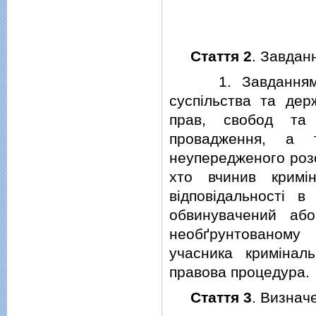
Стаття 2
. Завдан
1. Завданнями кр
суспiльства та дер
прав, свобод та 
провадження, а 
неупередженого розс
хто вчинив кримi
вiдповiдальностi 
обвинувачений аб
необґрунтованому
учасника кримiнал
правова процедура.
Стаття 3
. Визнач