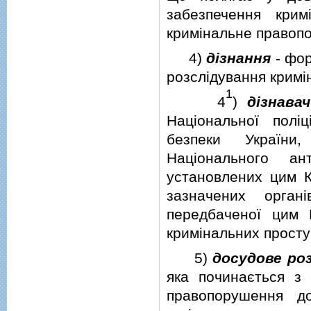
забезпечення крим
кримiнальне правоп
4)
дiзнання
- фор
розслiдування кримi
1
4
)
дiзнавач
Нацiональної полi
безпеки України
Нацiонального ан
установлених цим К
зазначених орган
передбаченої цим 
кримiнальних проступ
5)
досудове ро
яка починається з
правопорушення д