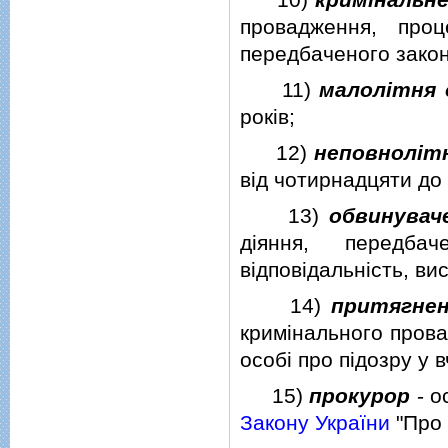
провадження, проц
передбаченого закон
11)
малолiтня 
рокiв;
12)
неповнолiт
вiд чотирнадцяти до 
13)
обвинувач
дiяння, передба
вiдповiдальнiсть, в
14)
притягнен
кримiнального прова
особi про пiдозру у
15)
прокурор
- о
Закону України
"Про 