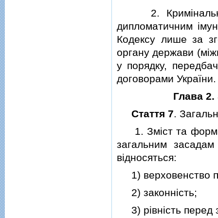
2. Кримiнальне п
дипломатичним iмун
Кодексу лише за зг
органу держави (мiжн
у порядку, передба
договорами України.
Глава 2
Стаття 7
. Загаль
1. Змiст та форма 
загальним засадам 
вiдносяться:
1) верховенство п
2) законнiсть;
3) рiвнiсть перед з