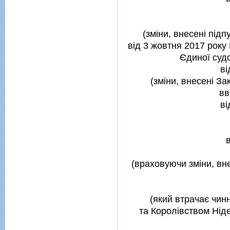
(змiни, внесенi пiд
вiд 3 жовтня 2017 року 
Єдиної судо
вi
(змiни, внесенi За
вв
вi
(враховуючи змiни, вн
(який втрачає чин
та Королiвством Нiд