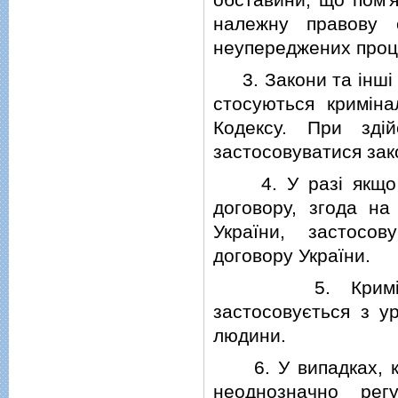
належну правову 
неупереджених проц
3. Закони та iншi н
стосуються кримiна
Кодексу. При здi
застосовуватися зак
4. У разi якщо н
договору, згода на
України, застосов
договору України.
5. Кримiнальне
застосовується з у
людини.
6. У випадках, ко
неоднозначно рег