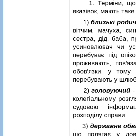
1. Термiни, що їх
вказiвок, мають таке
1)
близькi родич
вiтчим, мачуха, син
сестра, дiд, баба, п
усиновлювач чи уси
перебуває пiд опiк
проживають, пов'яз
обов'язки, у тому
перебувають у шлюб
2)
головуючий
колегiальному розгл
судовою iнформац
розподiлу справи;
3)
державне обв
що полягає у дов