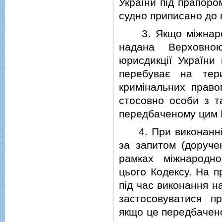
України пiд прапоро
судно приписано до п
3. Якщо мiжнародн
надана Верховно
юрисдикцiї України
перебуває на тер
кримiнальних право
стосовно особи з та
передбаченому цим 
4. При виконаннi н
за запитом (доруче
рамках мiжнародно
цього Кодексу. На п
пiд час виконання н
застосовуватися п
якщо це передбачено