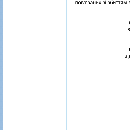
пов'язаних зi збиттям
в
вi