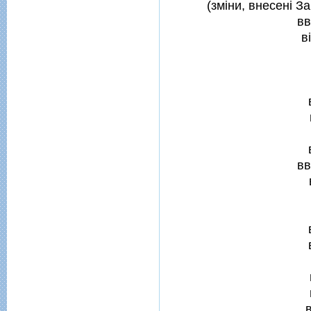
(змiни, внесенi З
вв
в
вв
в