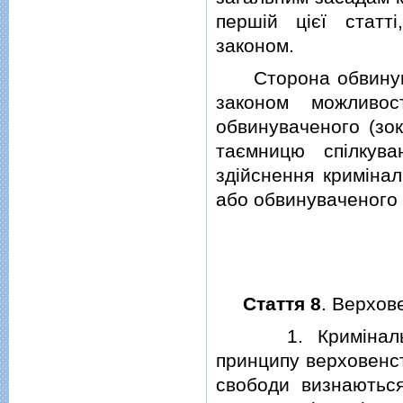
першiй цiєї статт
законом.
Сторона обвинувач
законом можливос
обвинуваченого (зок
таємницю спiлкув
здiйснення кримiнал
або обвинуваченого (
Стаття 8
. Верхов
1. Кримiнальне 
принципу верховенст
свободи визнаютьс