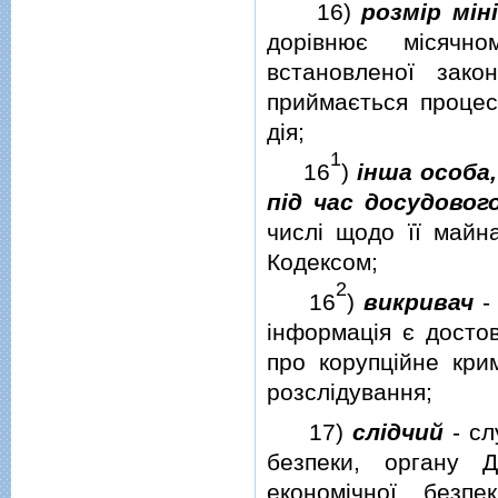
16)
розмiр мiн
дорiвнює мiсячно
встановленої зак
приймається процес
дiя;
1
16
)
iнша особа
пiд час досудовог
числi щодо її майна
Кодексом;
2
16
)
викривач
- 
iнформацiя є досто
про корупцiйне кри
розслiдування;
17)
слiдчий
- сл
безпеки, органу 
економiчної безпе