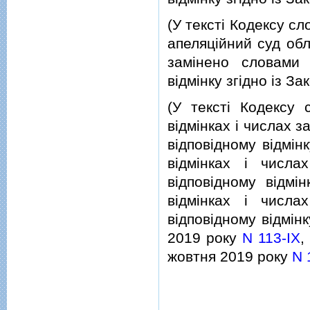
(У текстi Кодексу с
апеляцiйний суд обл
замiнено словами 
вiдмiнку згiдно iз З
(У текстi Кодексу 
вiдмiнках i числах 
вiдповiдному вiдмiнк
вiдмiнках i числа
вiдповiдному вiдмi
вiдмiнках i числа
вiдповiдному вiдмiнк
2019 року
N 113-IX
,
жовтня 2019 року
N 