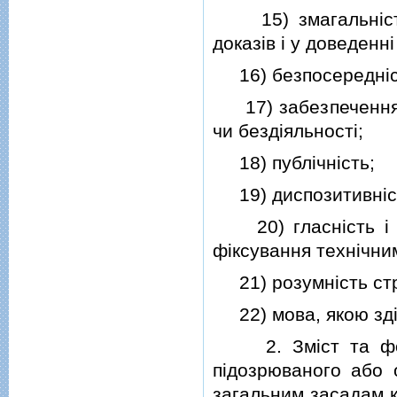
15) змагальнiсть 
доказiв i у доведенн
16) безпосереднiсть
17) забезпечення п
чи бездiяльностi;
18) публiчнiсть;
19) диспозитивнiс
20) гласнiсть i вi
фiксування технiчни
21) розумнiсть стр
22) мова, якою здi
2. Змiст та форм
пiдозрюваного або о
загальним засадам к