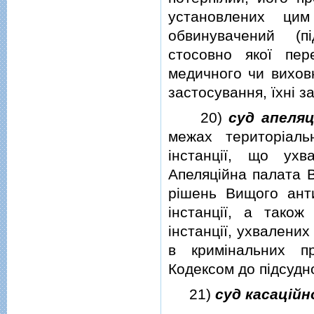
установлених цим
обвинувачений (п
стосовно якої пер
медичного чи вихов
застосування, їхнi з
20)
суд апеляц
межах територiаль
iнстанцiї, що ух
Апеляцiйна палата В
рiшень Вищого анти
iнстанцiї, а тако
iнстанцiї, ухвалени
в кримiнальних п
Кодексом до пiдсудн
21)
суд касацiйн