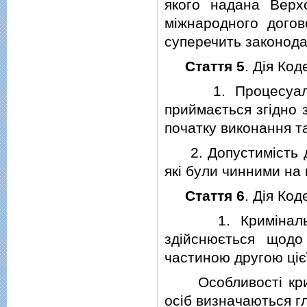
якого надана Верх
мiжнародного дого
суперечить законода
Стаття 5
. Дiя Код
1. Процесуальна 
приймається згiдно 
початку виконання та
2. Допустимiсть до
якi були чинними на
Стаття 6
. Дiя Код
1. Кримiнальне 
здiйснюється щодо 
частиною другою цiєї
Особливостi кримi
осiб визначаються г