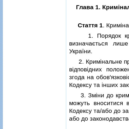
Глава 1. Кримiна
Стаття 1
. Кримiн
1. Порядок кримi
визначається лише
України.
2. Кримiнальне про
вiдповiдних полож
згода на обов'язков
Кодексу та iнших зак
3. Змiни до кримiн
можуть вноситися 
Кодексу та/або до за
або до законодавств