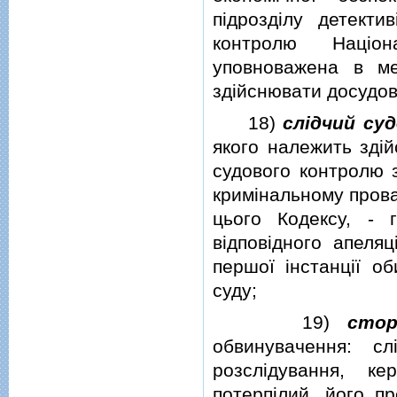
пiдроздiлу детектив
контролю Нацiон
уповноважена в ме
здiйснювати досудов
18)
слiдчий су
якого належить здi
судового контролю з
кримiнальному прова
цього Кодексу, -
вiдповiдного апеляц
першої iнстанцiї об
суду;
19)
стор
обвинувачення: сл
розслiдування, к
потерпiлий, його п