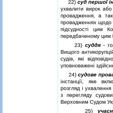
22)
суд першої i
ухвалити вирок або
провадження, а та
провадженнях щодо 
пiдсудностi цим К
передбаченому цим 
23)
суддя
-
г
Вищого антикорупцiй
судiв, якi вiдповiд
уповноваженi здiйсн
24)
судове пров
iнстанцiї, яке вк
розгляд i ухвалення
з перегляду судови
Верховним Судом Укр
25)
учас