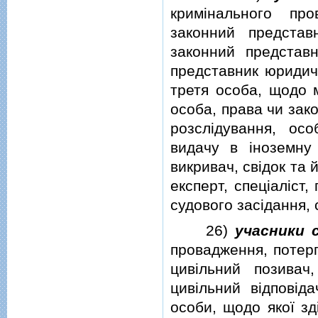
кримiнального пр
законний представ
законний представн
представник юридич
третя особа, щодо 
особа, права чи зак
розслiдування, ос
видачу в iноземну 
викривач, свiдок та 
експерт, спецiалiст
судового засiдання,
26)
учасники 
провадження, потерп
цивiльний позивач
цивiльний вiдповiд
особи, щодо якої з