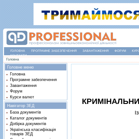
ГОЛОВНА
ПРОГРАМНЕ ЗАБЕЗПЕЧЕННЯ
ЗАВАНТАЖЕННЯ
ФОРУМ
КУР
КОНТАКТИ
Ви є тут
Головна
Головне меню
Головна
Програмне забезпечення
Завантаження
Форум
Курси валют
КРИМIНАЛЬНИ
Навігатор ЗЕД
I
База документів
Каталог документів
Добірка документів
Українська класифікація
товарів ЗЕД