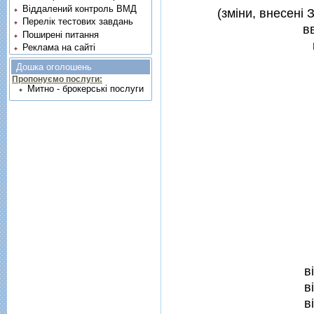
Віддалений контроль ВМД
(змiни, внесенi 
Перелік тестових завдань
в
Поширені питання
Реклама на сайті
Дошка оголошень
Пропонуємо послуги:
Митно - брокерські послуги
в
в
в