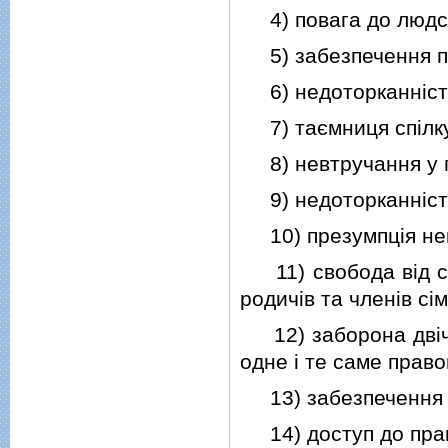
4) повага до людськ
5) забезпечення пр
6) недоторканнiсть
7) таємниця спiлк
8) невтручання у п
9) недоторканнiсть
10) презумпцiя нев
11) свобода вiд са
родичiв та членiв сiм'
12) заборона двiчi 
одне i те саме прав
13) забезпечення п
14) доступ до право