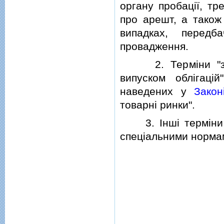
органу пробацiї, тр
про арешт, а також
випадках, передб
провадження.
2. Термiни "збори
випуском облiгацi
наведених у
Закон
товарнi ринки".
3. Iншi термiни, 
спецiальними нормам