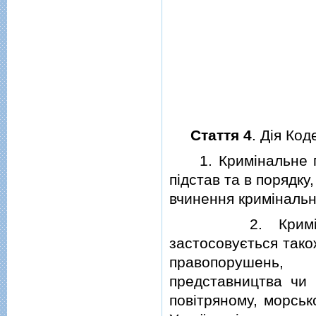
Стаття 4
. Дiя Код
1. Кримiнальне про
пiдстав та в порядк
вчинення кримiналь
2. Кримiнальне
застосовується тако
правопорушень,
представництва чи 
повiтряному, морськ