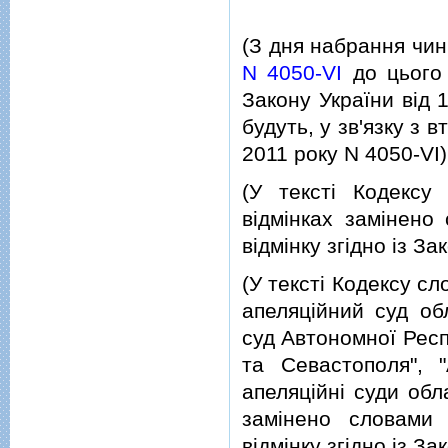
(З дня набрання чин
N 4050-VI
до цього 
Закону України вiд
будуть, у зв'язку з 
2011 року N 4050-VI)
(У текстi Кодексу
вiдмiнках замiнено
вiдмiнку згiдно iз З
(У текстi Кодексу с
апеляцiйний суд об
суд Автономної Респ
та Севастополя", 
апеляцiйнi суди обл
замiнено словами 
вiдмiнку згiдно iз З