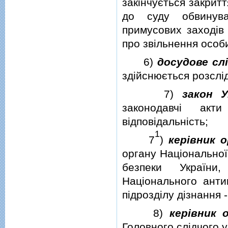
закiнчується закрит
до суду обвинува
примусових заходiв
про звiльнення особи
6)
досудове сл
здiйснюється розслi
7)
закон У
законодавчi акт
вiдповiдальнiсть;
1
7
)
керiвник о
органу Нацiональної
безпеки України
Нацiонального антик
пiдроздiлу дiзнання 
8)
керiвник 
Головного слiдчого у