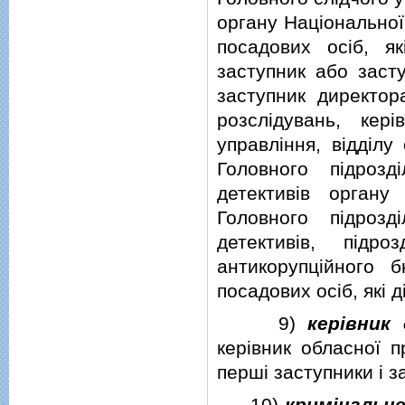
органу Нацiональної
посадових осiб, я
заступник або заст
заступник директор
розслiдувань, керi
управлiння, вiддiлу
Головного пiдроздi
детективiв органу
Головного пiдроздi
детективiв, пiдр
антикорупцiйного 
посадових осiб, якi 
9)
керiвник
керiвник обласної п
першi заступники i з
10)
кримiнальн