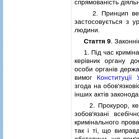
спрямованiсть дiяль
2. Принцип верхо
застосовується з у
людини.
Стаття 9
. Законнi
1. Пiд час кримiнал
керiвник органу до
особи органiв держа
вимог
Конституцiї 
згода на обов'язков
iнших актiв законода
2. Прокурор, керiв
зобов'язанi всебiч
кримiнального прова
так i тi, що виправ
обставини, що пом'