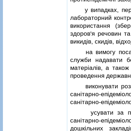
у випадках, перед
лабораторний контр
використання (збе
здоров'я речовин та
викидiв, скидiв, вiдх
на вимогу посадов
служби надавати б
матерiалiв, а також
проведення державно
виконувати розпор
санiтарно-епiдемiо
санiтарно-епiдемiоло
усувати за подан
санiтарно-епiдемiол
дошкiльних заклад