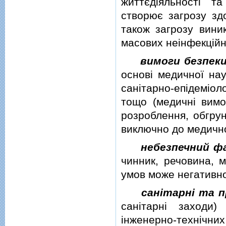
життєдiяльностi т
створює загрозу зд
також загрозу вини
масових неiнфекцiйн
вимоги безпеки
основi медичної нау
санiтарно-епiдемiо
тощо (медичнi вимо
розроблення, обгрун
виключно до медично
небезпечний ф
чинник, речовина, 
умов може негативно
санiтарнi та п
санiтарнi заходи) 
iнженерно-технiч