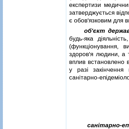
експертизи медични
затверджується вiдп
є обов'язковим для 
об'єкт держав
будь-яка дiяльнiсть
(функцiонування, 
здоров'я людини, а 
вплив встановлено в
у разi закiнчення 
санiтарно-епiдемiоло
санiтарно-е