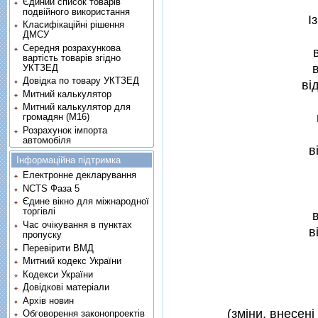
Єдиний список товарів
подвійного використання
I
Класифікаційні рішення
ДМСУ
Середня розрахункова
вартість товарів згідно
УКТЗЕД
Довідка по товару УКТЗЕД
вi
Митний калькулятор
Митний калькулятор для
громадян (М16)
Розрахунок імпорта
автомобіля
в
Інформаційна підтримка
Електронне декларування
NCTS Фаза 5
Єдине вікно для міжнародної
торгівлі
Час очікування в пунктах
в
пропуску
Перевірити ВМД
Митний кодекс України
Кодекси України
Довідкові матеріали
Архів новин
(змiни, внесенi
Обговорення законопроектів