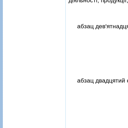
дiяльностi, продукцiї,
абзац дев'ятнадцят
абзац двадцятий с