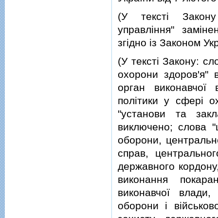
(У текстi Закону
управлiння" замiн
згiдно iз Законом Ук
(У текстi Закону: с
охорони здоров'я" 
орган виконавчої
полiтики у сферi о
"установи та закл
виключено; слова "
оборони, центральн
справ, центрально
державного кордону
виконання покара
виконавчої влади
оборони i вiйськов