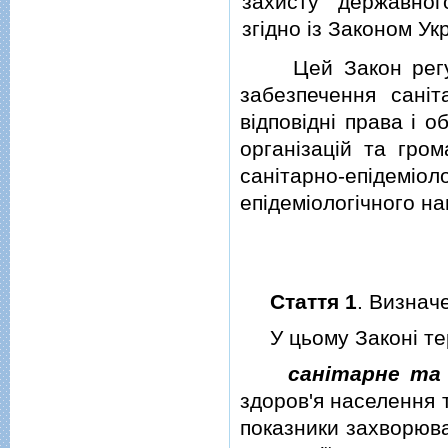
захисту державног
згiдно iз Законом Ук
Цей Закон регулює
забезпечення санiт
вiдповiднi права i о
органiзацiй та гром
санiтарно-епiдемiол
епiдемiологiчного наг
Стаття 1
. Визнач
У цьому Законi терм
санiтарне та 
здоров'я населення 
показники захворюва