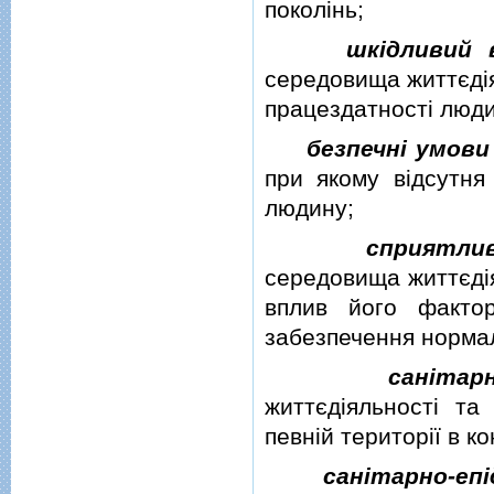
поколiнь;
шкiдливий 
середовища життєдiя
працездатностi люди
безпечнi умови
при якому вiдсутня
людину;
сприятли
середовища життєдiя
вплив його факто
забезпечення нормал
санiтар
життєдiяльностi т
певнiй територiї в к
санiтарно-еп