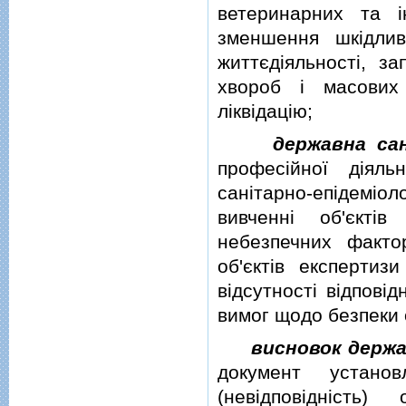
ветеринарних та 
зменшення шкiдли
життєдiяльностi, з
хвороб i масових
лiквiдацiю;
державна сан
професiйної дiяль
санiтарно-епiдемi
вивченнi об'єктi
небезпечних фактор
об'єктiв експертиз
вiдсутностi вiдповi
вимог щодо безпеки 
висновок держа
документ установ
(невiдповiднiсть) 