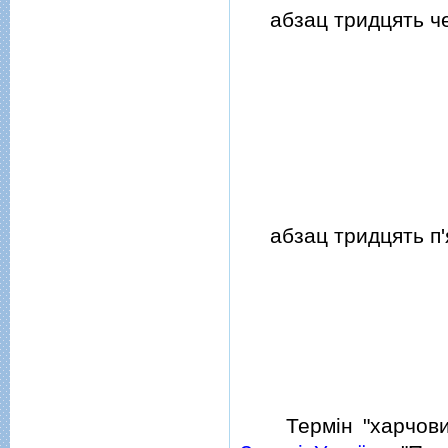
абзац тридцять чет
абзац тридцять п'я
Термiн "харчовий 