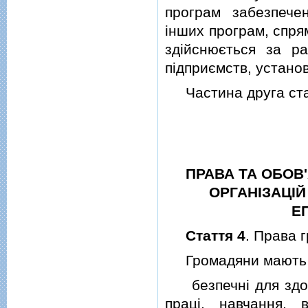
програм забезпечен
iнших програм, спря
здiйснюється за ра
пiдприємств, установ
Частина друга стат
ПРАВА ТА ОБОВ
ОРГАНIЗАЦI
Е
Стаття 4
. Права 
Громадяни мають 
безпечнi для здоров
працi, навчання, 