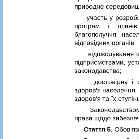
природне середовищ
участь у розробцi, 
програм i планiв
благополуччя насе
вiдповiдних органiв;
вiдшкодування шко
пiдприємствами, уст
законодавства;
достовiрну i сво
здоров'я населення,
здоров'я та їх ступiн
Законодавством Ук
права щодо забезпеч
Стаття 5
. Обов'я