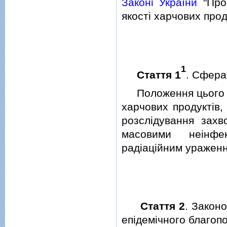
Законi України
"Про 
якостi харчових прод
1
Стаття 1
. Сфера
Положення цього За
харчових продуктiв,
розслiдування захв
масовими неiнфе
радiацiйним уражен
Стаття 2
. Закон
епiдемiчного благоп