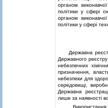
органом виконавчо
полiтики у сферi о
органом виконавчо
полiтики у сферi тех
Державна реєстрац
Державного реєстру 
небезпечних хiмiчни
призначення, власти
небезпеки для здоро
середовищi, виробни
Державна реєстрац
лише за наявностi вс
Використання в н