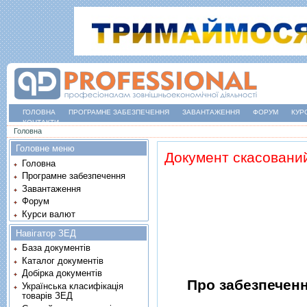
ГОЛОВНА
ПРОГРАМНЕ ЗАБЕЗПЕЧЕННЯ
ЗАВАНТАЖЕННЯ
ФОРУМ
КУР
КОНТАКТИ
Ви є тут
Головна
Головне меню
Документ скасовани
Головна
Програмне забезпечення
Завантаження
Форум
Курси валют
Навігатор ЗЕД
База документів
Каталог документів
Добірка документів
Про забезпеченн
Українська класифікація
товарів ЗЕД