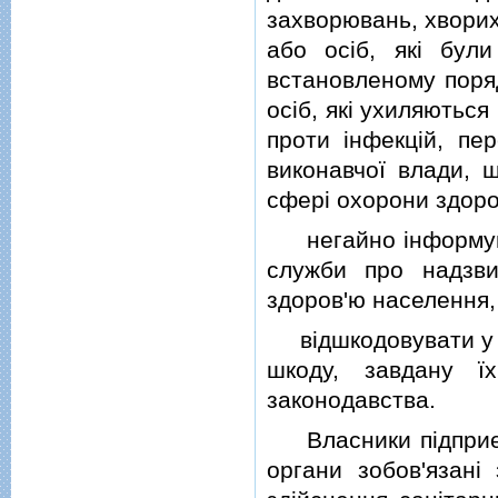
захворювань, хворих
або осiб, якi бул
встановленому поряд
осiб, якi ухиляютьс
проти iнфекцiй, пе
виконавчої влади, 
сферi охорони здоро
негайно iнформуват
служби про надзвич
здоров'ю населення,
вiдшкодовувати у в
шкоду, завдану ї
законодавства.
Власники пiдприємс
органи зобов'язанi