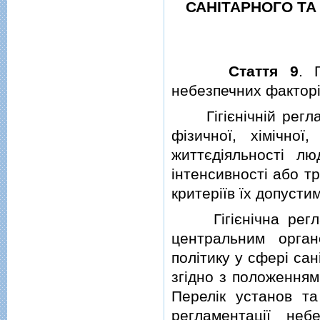
САНIТАРНОГО ТА
Стаття 9
. 
небезпечних фактор
Гiгiєнiчнiй реглам
фiзичної, хiмiчної
життєдiяльностi л
iнтенсивностi або т
критерiїв їх допусти
Гiгiєнiчна реглам
центральним орга
полiтику у сферi са
згiдно з положенням
Перелiк установ та 
регламентацiї неб