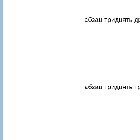
абзац тридцять дру
абзац тридцять тре