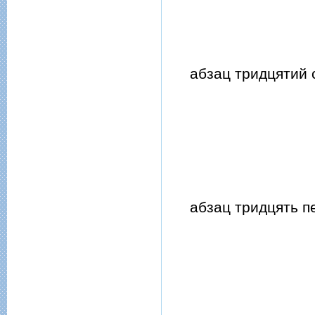
абзац тридцятий ст
абзац тридцять пер