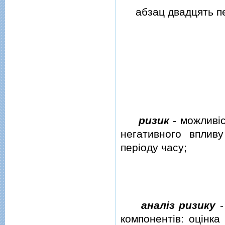
абзац двадцять пер
ризик
- можливiс
негативного впливу
перiоду часу;
аналiз ризику
-
компонентiв: оцiнка