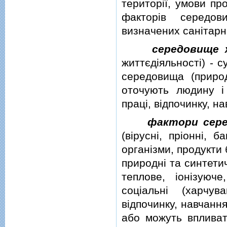
територiї, умови пр
факторiв середов
визначених санiтар
середовище
життєдiяльностi) - с
середовища (приро
оточують людину i
працi, вiдпочинку, н
фактори сер
(вiруснi, прiоннi, 
органiзми, продукти б
природнi та синтетич
теплове, iонiзуюч
соцiальнi (харчув
вiдпочинку, навчанн
або можуть впливат