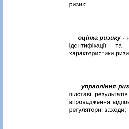
ризик;
оцiнка ризику
- 
iдентифiкацiї та
характеристики ризи
управлiння ри
пiдставi результатi
впровадження вiдпов
регуляторнi заходи;