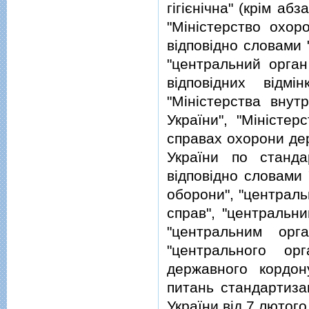
гiгiєнiчна" (крiм аб
"Мiнiстерство охор
вiдповiдно словами "
"центральний орган
вiдповiдних вiдмi
"Мiнiстерства внут
України", "Мiнiстер
справах охорони де
України по стандар
вiдповiдно словами
оборони", "централь
справ", "центральни
"центральним орг
"центрального ор
державного кордон
питань стандартизац
України вiд 7 лютог