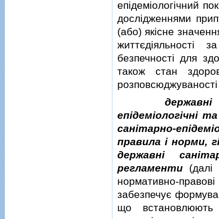
епiдемiологiчний по
дослiдженнями прип
(або) якiсне значен
життєдiяльностi 
безпечностi для здо
також стан здоров
розповсюджуваностi 
державнi
епiдемiологiчнi т
санiтарно-епiдем
правила i норми, г
державнi санiтар
регламенти
(далi 
нормативно-правовi
забезпечує формуван
що встановлюють