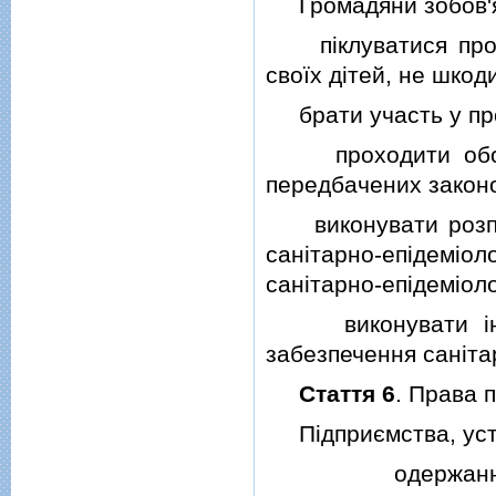
Громадяни зобов'я
пiклуватися про св
своїх дiтей, не шкод
брати участь у пров
проходити обов'я
передбачених закон
виконувати розпор
санiтарно-епiдемiо
санiтарно-епiдемiоло
виконувати iншi 
забезпечення санiта
Стаття 6
. Права п
Пiдприємства, устан
одержання вiд 