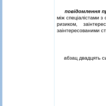
повiдомлення п
мiж спецiалiстами з
ризиком, заiнтер
заiнтересованими с
абзац двадцять сьо