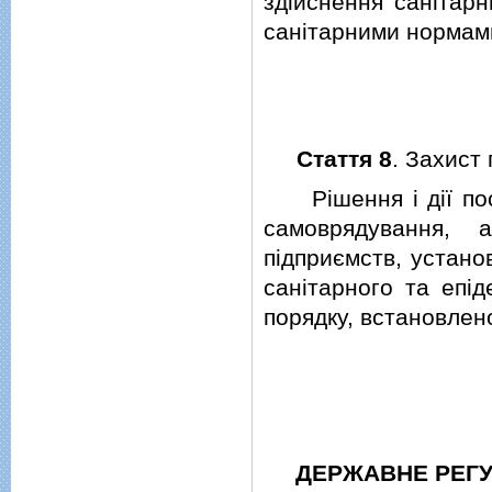
здiйснення санiтарн
санiтарними нормам
Стаття 8
. Захист 
Рiшення i дiї поса
самоврядування,
пiдприємств, устано
санiтарного та епiд
порядку, встановлен
ДЕРЖАВНЕ РЕГ