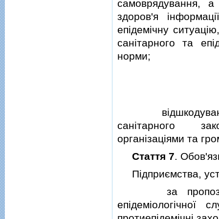
самоврядування, а 
здоров'я iнформац
епiдемiчну ситуацiю
санiтарного та епi
норми;
вiдшкодування з
санiтарного зак
органiзацiями та гр
Стаття 7
. Обов'яз
Пiдприємства, устан
за пропозицiям
епiдемiологiчної 
протиепiдемiчнi захо