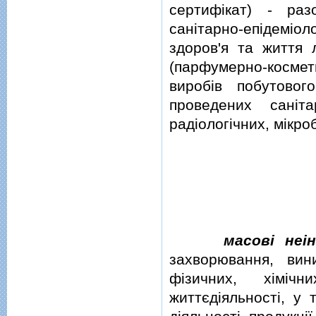
сертифiкат) - ра
санiтарно-епiдемi
здоров'я та життя 
(парфумерно-космет
виробiв побутовог
проведених санiтар
радiологiчних, мiкро
масовi неi
захворювання, вин
фiзичних, хiмiч
життєдiяльностi, у 