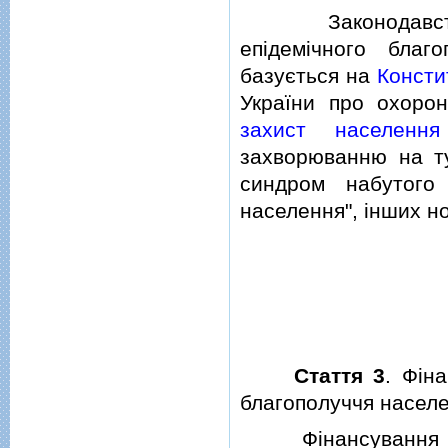
Законодавство У
епiдемiчного благ
базується на
Консти
України про охорон
захист населення
захворюванню на ту
синдром набутого
населення", iнших н
Стаття 3
. Фiн
благополуччя насел
Фiнансування санi