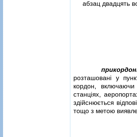
абзац двадцять вос
прикордон
розташованi у пунк
кордон, включаючи
станцiях, аеропорта
здiйснюється вiдпов
тощо з метою виявле