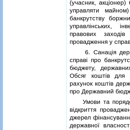
(учасник, акцiонер)
управляти майном
банкрутству боржни
управлiнських, iнв
правових заходiв
провадження у справ
6. Санацiя держав
справi про банкрут
бюджету, державни
Обсяг коштiв для 
рахунок коштiв дер
про Державний бюдж
Умови та порядок 
вiдкриття провадже
джерел фiнансування
державної власност