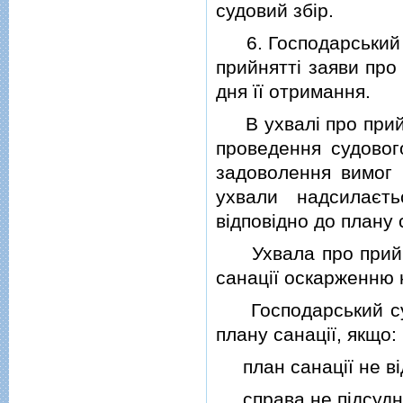
судовий збiр.
6. Господарський с
прийняттi заяви про
дня її отримання.
В ухвалi про прийня
проведення судовог
задоволення вимог к
ухвали надсилаєть
вiдповiдно до плану 
Ухвала про прийня
санацiї оскарженню н
Господарський суд 
плану санацiї, якщо:
план санацiї не вiд
справа не пiдсудна