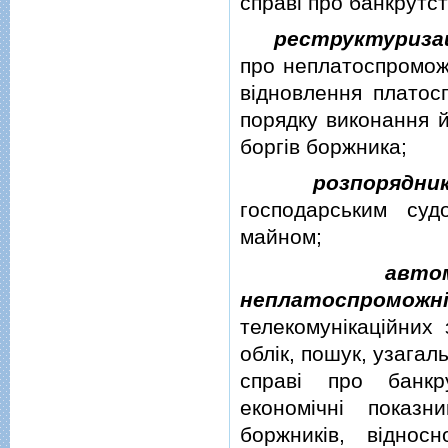
справi про банкрутс
реструктуризац
про неплатоспроможн
вiдновлення платос
порядку виконання й
боргiв боржника;
розпорядни
господарським су
майном;
авто
неплатоспроможн
телекомунiкацiйних 
облiк, пошук, узага
справi про банкр
економiчнi показ
боржникiв, вiдно