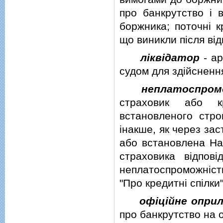
про банкрутство i 
боржника; поточнi 
що виникли пiсля вi
лiквiдатор
-
ар
судом для здiйснення
неплатоспром
страховик або к
встановленого стро
iнакше, як через за
або встановлена На
страховика вiдпов
неплатоспроможнiсть
"Про кредитнi спiлки"
офiцiйне опри
про банкрутство на о