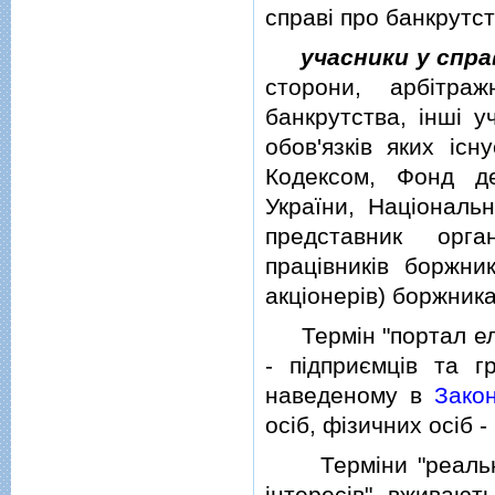
справi про банкрутс
учасники у спр
сторони, арбiтра
банкрутства, iншi 
обов'язкiв яких iс
Кодексом, Фонд д
України, Нацiональн
представник орга
працiвникiв боржни
акцiонерiв) боржника
Термiн "портал елек
- пiдприємцiв та г
наведеному в
Закон
осiб, фiзичних осiб 
Термiни "реальний 
iнтересiв" вживают