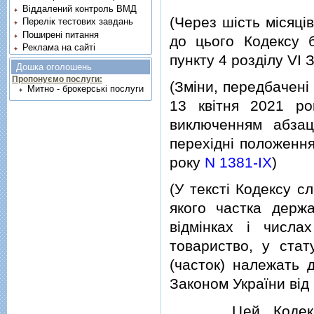
Віддалений контроль ВМД
(Через шiсть мiсяцi
Перелік тестових завдань
Поширені питання
до цього Кодексу б
Реклама на сайті
пункту 4 роздiлу VI 
Дошка оголошень
Пропонуємо послуги:
(Змiни, передбаченi 
Митно - брокерські послуги
13 квiтня 2021 р
виключенням абзац
перехiднi положення
року
N 1381-IX
)
(У текстi Кодексу с
якого частка держа
вiдмiнках i числа
товариство, у стат
(часток) належать д
Законом України вiд
Цей Кодекс вст