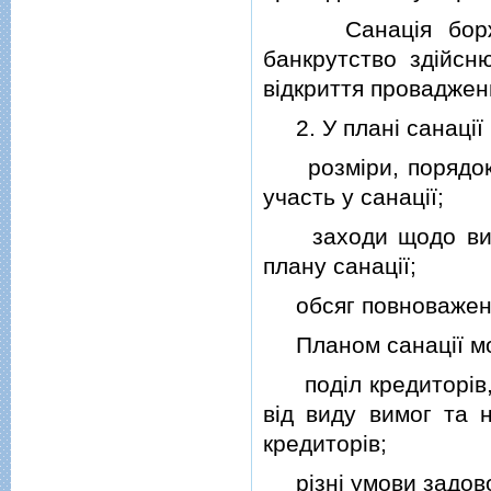
Санацiя боржник
банкрутство здiйсн
вiдкриття провадженн
2. У планi санацiї
розмiри, порядок i
участь у санацiї;
заходи щодо викон
плану санацiї;
обсяг повноважень 
Планом санацiї мо
подiл кредиторiв, я
вiд виду вимог та н
кредиторiв;
рiзнi умови задовол