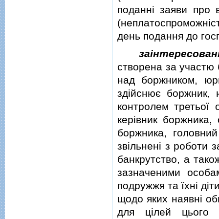
поданнi заяви про 
(неплатоспроможнiст
день подання до госп
заiнтересован
створена за участю 
над боржником, юр
здiйснює боржник, 
контролем третьої о
керiвник боржника, 
боржника, головний
звiльненi з роботи 
банкрутство, а тако
зазначеними особа
подружжя та їхнi дiти
щодо яких наявнi об
для цiлей цього 