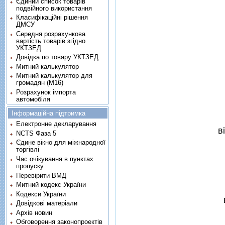
Єдиний список товарів
подвійного використання
Класифікаційні рішення
ДМСУ
Середня розрахункова
вартість товарів згідно
УКТЗЕД
Довідка по товару УКТЗЕД
Митний калькулятор
Митний калькулятор для
громадян (М16)
Розрахунок імпорта
автомобіля
Інформаційна підтримка
Електронне декларування
в
NCTS Фаза 5
Єдине вікно для міжнародної
торгівлі
Час очікування в пунктах
пропуску
Перевірити ВМД
Митний кодекс України
Кодекси України
Довідкові матеріали
Архів новин
Обговорення законопроектів