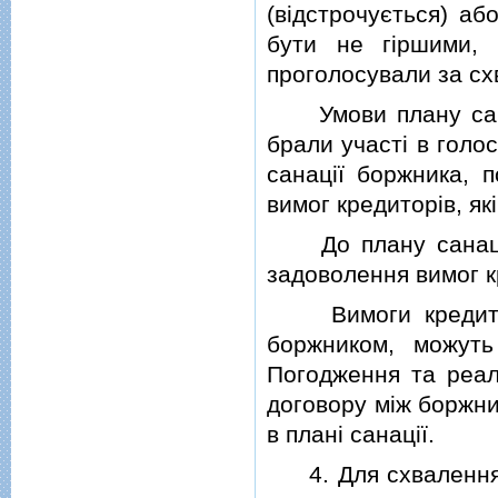
(вiдстрочується) аб
бути не гiршими, 
проголосували за сх
Умови плану санац
брали участi в голо
санацiї боржника, 
вимог кредиторiв, як
До плану санацiї 
задоволення вимог к
Вимоги кредиторiв
боржником, можуть
Погодження та реал
договору мiж боржни
в планi санацiї.
4. Для схвалення п