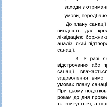
заходи з отримання
умови, передбаченi
До плану санацiї до
вигiднiсть для кр
лiквiдацiєю боржник
аналiз, який пiдтве
санацiї.
3. У разi якщо 
вiдстрочення або п
санацiї вважаєть
задоволення вимог 
умовах плану санацi
При цьому податкови
рокам до дня провед
та списується, а по