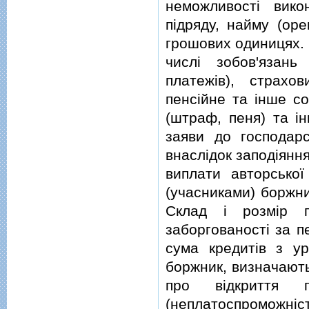
неможливостi вико
пiдряду, найму (ор
грошових одиницях. 
числi зобов'язань
платежiв), страхо
пенсiйне та iнше с
(штраф, пеня) та iн
заяви до господарс
внаслiдок заподiянн
виплати авторської
(учасниками) боржни
Склад i розмiр г
заборгованостi за п
сума кредитiв з ур
боржник, визначають
про вiдкриття 
(неплатоспроможнiст