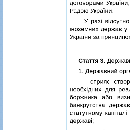
договорами України,
Радою України.
У разi вiдсутностi
iноземних держав у 
України за принципо
Стаття 3
. Держав
1. Державний орган
сприяє створенню
необхiдних для реа
боржника або визн
банкрутства держав
статутному капiталi
державi;