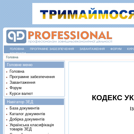
ГОЛОВНА
ПРОГРАМНЕ ЗАБЕЗПЕЧЕННЯ
ЗАВАНТАЖЕННЯ
ФОРУМ
КУР
КОНТАКТИ
Ви є тут
Головна
Головне меню
Головна
Програмне забезпечення
Завантаження
Форум
Курси валют
КОДЕКС УК
Навігатор ЗЕД
I
База документів
Каталог документів
Добірка документів
Українська класифікація
товарів ЗЕД