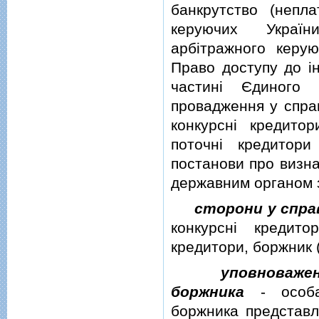
банкрутство (непла
керуючих Україн
арбiтражного керую
Право доступу до iн
частинi Єдиного 
провадження у справ
конкурснi кредитор
поточнi кредитор
постанови про визна
державним органом з
сторони у спра
конкурснi кредито
кредитори, боржник 
уповноважен
боржника
-
особ
боржника представл