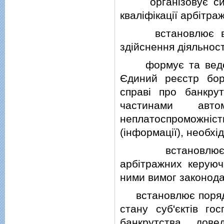
органiзовує систе
квалiфiкацiї арбiтра
встановлює вимо
здiйснення дiяльнос
формує та веде Є
Єдиний реєстр бор
справi про банкру
частинами авто
неплатоспроможнiс
(iнформацiї), необхi
встановлює поря
арбiтражних керуючи
ними вимог законода
встановлює порядок
стану суб'єктiв го
банкрутства, дове