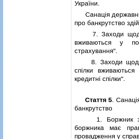
України.
Санацiя державних 
про банкрутство здi
7. Заходи щодо з
вживаються у по
страхування".
8. Заходи щодо за
спiлки вживаються
кредитнi спiлки".
Стаття 5
. Санацi
банкрутство
1. Боржник за рi
боржника має прав
провадження у справ