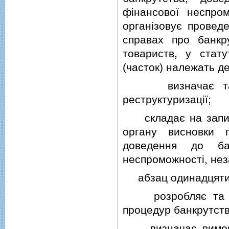
фiнансової неспром
органiзовує проведе
справах про банкр
товариств, у стату
(часток) належать де
визначає та зат
реструктуризацiї;
складає на запити
органу висновки п
доведення до бан
неспроможностi, неза
абзац одинадцятий
розробляє та зат
процедур банкрутств
визначає вимоги 