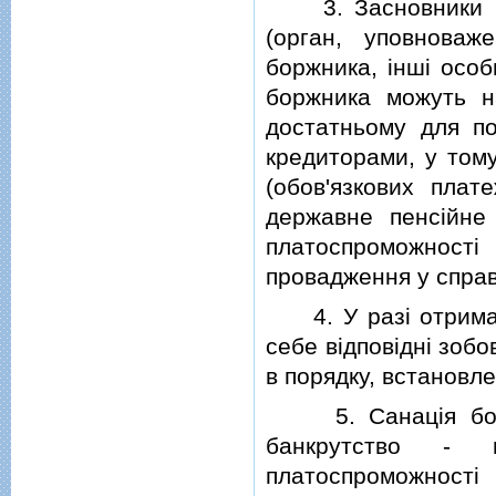
3. Засновники (уч
(орган, уповноваж
боржника, iншi особ
боржника можуть н
достатньому для п
кредиторами, у тому
(обов'язкових плате
державне пенсiйне
платоспроможност
провадження у справ
4. У разi отриман
себе вiдповiднi зобо
в порядку, встановл
5. Санацiя боржн
банкрутство - 
платоспроможност