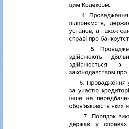
цим Кодексом.
4. Провадження у 
пiдприємств, держ
установ, а також са
справi про банкрутс
5. Провадження у
здiйснюють дiяль
здiйснюється з 
законодавством про
6. Провадження у с
за участю кредитор
iнше не передбаче
обов'язковiсть яких
7. Порядок викона
держав у справах