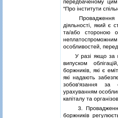
передбаченому цим
"Про iнститути спiль
Провадження у сп
дiяльностi, який є 
та/або стороною о
неплатоспроможни
особливостей, пере
У разi якщо за вип
випуском облiгац
боржникiв, якi є емi
якi надають забезпе
зобов'язання за 
урахуванням особли
капiталу та органiзов
3. Провадження у
боржникiв регулюєт