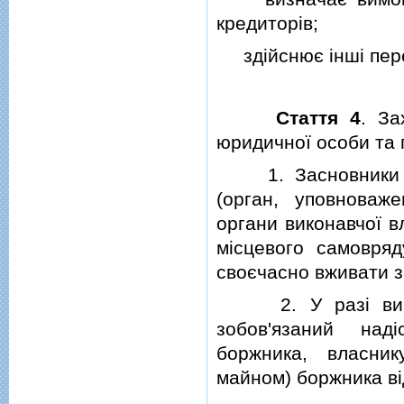
кредиторiв;
здiйснює iншi пере
Стаття 4
. За
юридичної особи та 
1. Засновники (уч
(орган, уповноваж
органи виконавчої в
мiсцевого самовряд
своєчасно вживати з
2. У разi виникн
зобов'язаний над
боржника, власни
майном) боржника вi