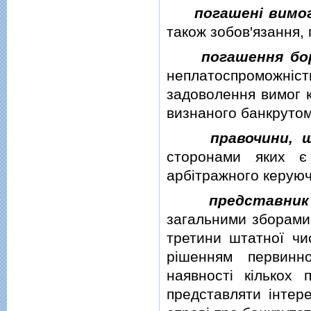
погашенi вимо
також зобов'язання, 
погашення бо
неплатоспроможнiс
задоволення вимог к
визнаного банкрутом
правочини, 
сторонами яких є
арбiтражного керуюч
представник
загальними зборами 
третини штатної чис
рiшенням первинно
наявностi кiлькох 
представляти iнтер