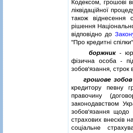
Кодексом, грошовi в
лiквiдацiйної проце
також вiднесення с
рiшення Нацiонально
вiдповiдно до
Закон
"Про кредитнi спiлки"
боржник
-
юр
фiзична особа - пi
зобов'язання, строк 
грошове зобов'
кредитору певну г
правочину (догов
законодавством Укр
зобов'язання щодо с
страхових внескiв н
соцiальне страхув