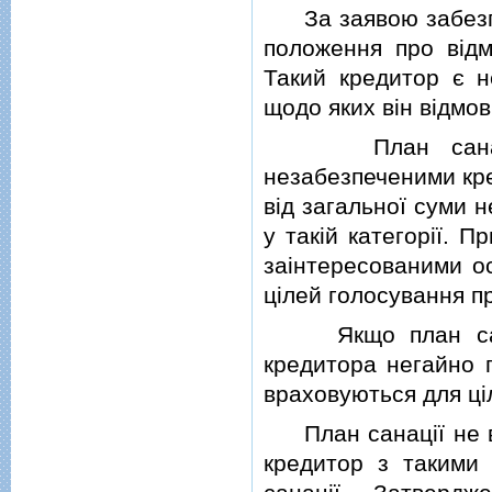
За заявою забезпеч
положення про вiдм
Такий кредитор є н
щодо яких вiн вiдмов
План санацiї м
незабезпеченими кре
вiд загальної суми 
у такiй категорiї. 
заiнтересованими о
цiлей голосування пр
Якщо план санацi
кредитора негайно п
враховуються для цi
План санацiї не вп
кредитор з такими