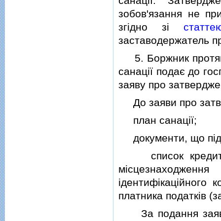
санацiї. Затверд
зобов'язання не пр
згiдно зi
статт
заставодержатель пр
5. Боржник протяго
санацiї подає до го
заяву про затвердже
До заяви про затве
план санацiї;
документи, що пiдт
список кредиторi
мiсцезнаходженн
iдентифiкацiйного к
платника податкiв (з
За подання заяви 