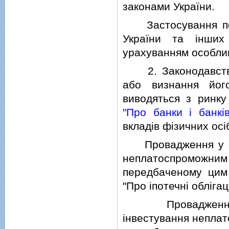
законами України.
Застосування поло
України та iнших
урахуванням особли
2. Законодавство 
або визнання йог
виводяться з ринку 
"Про банки i банкiв
вкладiв фiзичних осiб
Провадження у спра
неплатоспроможн
передбаченому цим
"Про iпотечнi облiгацi
Провадження у с
iнвестування неплат