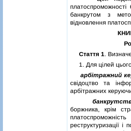
платоспроможностi 
банкрутом з мето
вiдновлення платосп
КНИ
Р
Стаття 1
. Визнач
1. Для цiлей цього 
арбiтражний к
свiдоцтво та iнф
арбiтражних керуючи
банкрутст
боржника, крiм стр
платоспроможнi
реструктуризацiї i 