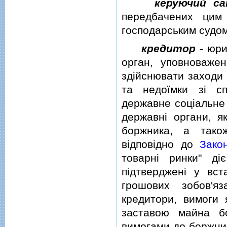
керуючий са
передбачених цим 
господарським судом
кредитор
-
юри
орган, уповноваже
здiйснювати заходи
та недоїмки зi сп
державне соцiальне 
державнi органи, я
боржника, а також
вiдповiдно до
Зако
товарнi ринки" дi
пiдтвердженi у вс
грошових зобов'я
кредитори, вимоги 
заставою майна бо
вимогами до боржник