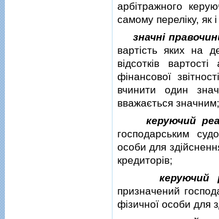
арбiтражного керую
самому перелiку, як 
значнi правочин
вартiсть яких на д
вiдсоткiв вартостi
фiнансової звiтност
вчинити один знач
вважається значним
керуючий реа
господарським суд
особи для здiйсненн
кредиторiв;
керуючий 
призначений господ
фiзичної особи для з