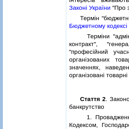
Законi України
"Про з
Термiн "бюджетна у
Бюджетному кодексi 
Термiни "адмiнiст
контракт", "генер
"професiйний учас
органiзованих тов
значеннях, навед
органiзованi товарнi
Стаття 2
. Закон
банкрутство
1. Провадження у
Кодексом, Господар