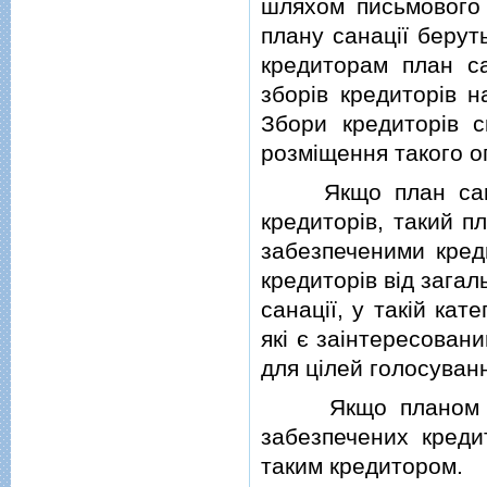
шляхом письмового п
плану санацiї берут
кредиторам план с
зборiв кредиторiв н
Збори кредиторiв с
розмiщення такого 
Якщо план санацi
кредиторiв, такий п
забезпеченими кред
кредиторiв вiд зага
санацiї, у такiй кат
якi є заiнтересован
для цiлей голосуванн
Якщо планом сана
забезпечених креди
таким кредитором.