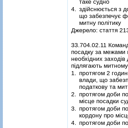
таке судно
4.
здійснюється з д
що забезпечує ф
митну політику
Джерело: стаття 21
33.704.02.11 Коман
посадку за межами 
необхідних заходів 
підлягають митному
1.
протягом 2 годи
влади, що забез
податкову та мит
2.
протягом доби п
місце посадки су
3.
протягом доби п
кордону про місц
4.
протягом доби по