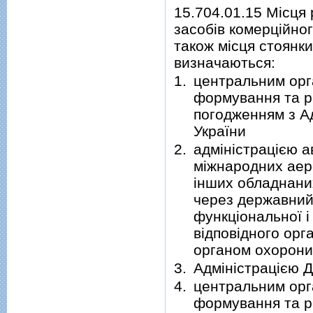
15.704.01.15 Місця
засобів комерційног
також місця стоянк
визначаються:
1.
центральним орг
формування та ре
погодженням з А
України
2.
адміністрацією а
міжнародних аеро
інших обладнаних
через державний
функціональної і
відповідного орг
органом охорони
3.
Адміністрацією 
4.
центральним орг
формування та ре