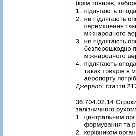
(крім товарів, забо
1.
підлягають опод
2.
не підлягають о
переміщення так
міжнародного аер
3.
не підлягають о
безперешкодно п
міжнародного ае
4.
підлягають опод
таких товарів в
аеропорту потріб
Джерело: стаття 21
36.704.02.14 Стро
залізничного рухом
1.
центральним орг
формування та ре
2.
керівником орган