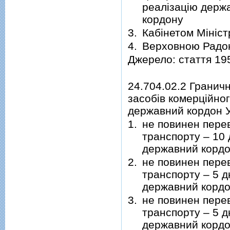
реалізацію держа
кордону
3.
Кабінетом Мініст
4.
Верховною Радо
Джерело: стаття 19
24.704.02.2 Гранич
засобів комерційно
державний кордон У
1.
не повинен перев
транспорту – 10 
державний кордо
2.
не повинен перев
транспорту – 5 д
державний кордо
3.
не повинен перев
транспорту – 5 д
державний кордо