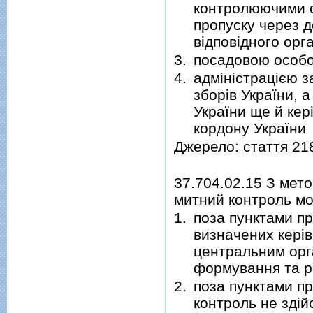
контролюючими ор
пропуску через 
відповідного орг
3.
посадовою особою
4.
адміністрацією з
зборів України, 
України ще й кер
кордону України
Джерело: стаття 21
37.704.02.15 З мет
митний контроль мо
1.
поза пунктами пр
визначених керів
центральним орг
формування та ре
2.
поза пунктами п
контроль не зді