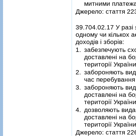
митними платеж
Джерело: стаття 22
39.704.02.17 У разі
одному чи кількох а
доходів і зборів:
1.
забезпечують схо
доставлені на бо
території Україн
2.
забороняють вида
час перебування 
3.
забороняють вида
доставлені на бо
території Україн
4.
дозволяють видач
доставлені на бо
території Україн
Джерело: стаття 22