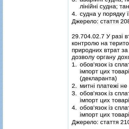
лінійні судна; та
4.
судна у порядку 
Джерело: стаття 20
29.704.02.7 У разі 
контролю на територ
природних втрат за 
дозволу органу дохо
1.
обов’язок із спл
імпорт цих товар
(декларанта)
2.
митні платежі не
3.
обов’язок із спл
імпорт цих товар
4.
обов’язок із спл
імпорт цих товар
Джерело: стаття 21