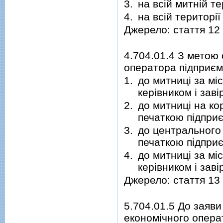
3.
на всій митній те
4.
на всій територі
Джерело: стаття 12
4.704.01.4 З метою
оператора підприєм
1.
до митниці за мі
керівником і зав
2.
до митниці на кор
печаткою підпри
3.
до центрального 
печаткою підпри
4.
до митниці за мі
керівником і зав
Джерело: стаття 13
5.704.01.5 До заяв
економічного опера