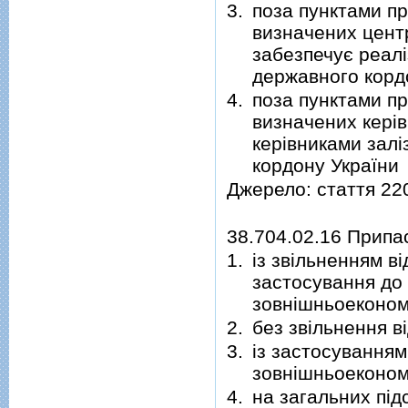
3.
поза пунктами пр
визначених цент
забезпечує реалі
державного корд
4.
поза пунктами пр
визначених керів
керівниками залі
кордону України
Джерело: стаття 22
38.704.02.16 Припа
1.
із звільненням в
застосування до
зовнішньоекономі
2.
без звільнення 
3.
із застосування
зовнішньоекономі
4.
на загальних під