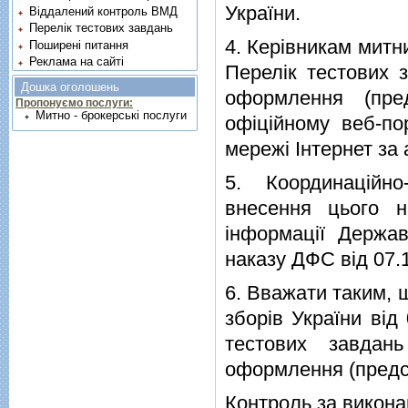
України.
Віддалений контроль ВМД
Перелік тестових завдань
4. Керівникам митн
Поширені питання
Реклама на сайті
Перелік тестових 
Дошка оголошень
оформлення (пре
Пропонуємо послуги:
Митно - брокерські послуги
офіційному веб-по
мережі Інтернет за
5. Координаційно
внесення цього на
інформації Держав
наказу ДФС від 07.
6. Вважати таким, щ
зборів України ві
тестових завдан
оформлення (предст
Контроль за викона