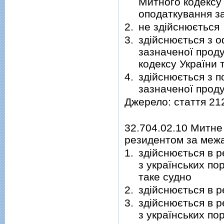
Митного кодексу 
оподаткування за
2.
не здійснюється
3.
здійснюється з 
зазначеної проду
кодексу України 
4.
здійснюється з п
зазначеної проду
Джерело: стаття 21
32.704.02.10 Митн
резидентом за межа
1.
здійснюється в р
з українських по
таке судно
2.
здійснюється в р
3.
здійснюється в р
з українських по