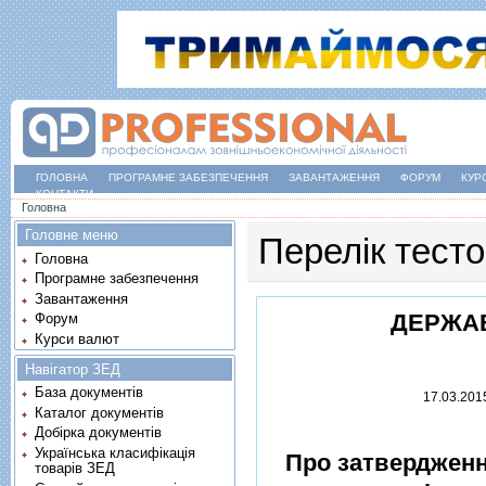
ГОЛОВНА
ПРОГРАМНЕ ЗАБЕЗПЕЧЕННЯ
ЗАВАНТАЖЕННЯ
ФОРУМ
КУР
КОНТАКТИ
Ви є тут
Головна
Головне меню
Перелік тест
Головна
Програмне забезпечення
Завантаження
ДЕРЖАВ
Форум
Курси валют
Навігатор ЗЕД
База документів
17.03.201
Каталог документів
Добірка документів
Українська класифікація
Про затвердженн
товарів ЗЕД