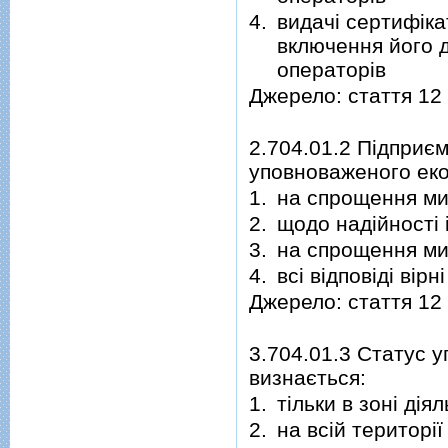
4.
видачі сертифік
включення його 
операторів
Джерело: стаття 12
2.704.01.2 Підприє
уповноваженого еко
1.
на спрощення мит
2.
щодо надійності 
3.
на спрощення ми
4.
всі відповіді вірні
Джерело: стаття 12
3.704.01.3 Статус 
визнається:
1.
тільки в зоні ді
2.
на всій територі