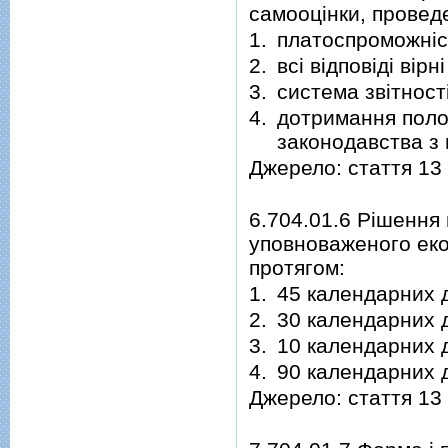
самооцінки, провед
1.
платоспроможніст
2.
всі відповіді вірні
3.
система звітност
4.
дотримання полож
законодавства з
Джерело: стаття 13
6.704.01.6 Рішення
уповноваженого ек
протягом:
1.
45 календарних д
2.
30 календарних д
3.
10 календарних д
4.
90 календарних д
Джерело: стаття 13