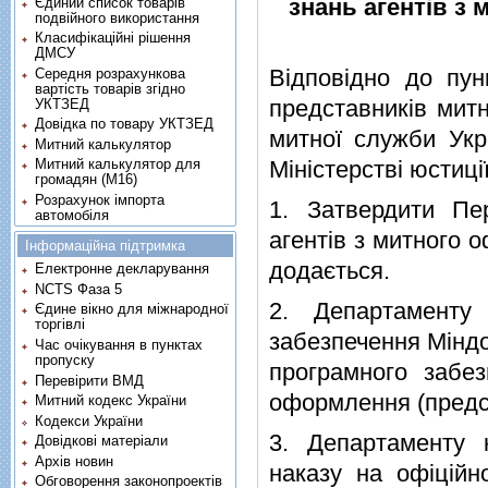
знань агентів з
Єдиний список товарів
подвійного використання
Класифікаційні рішення
ДМСУ
Відповідно до пун
Середня розрахункова
вартість товарів згідно
представників мит
УКТЗЕД
Довідка по товару УКТЗЕД
митної служби Укр
Митний калькулятор
Митний калькулятор для
Міністерстві юстиці
громадян (М16)
Розрахунок імпорта
1. Затвердити Пе
автомобіля
агентів з митного 
Інформаційна підтримка
додається.
Електронне декларування
NCTS Фаза 5
2. Департаменту с
Єдине вікно для міжнародної
торгівлі
забезпечення Міндо
Час очікування в пунктах
пропуску
програмного забез
Перевірити ВМД
оформлення (предст
Митний кодекс України
Кодекси України
3. Департаменту 
Довідкові матеріали
Архів новин
наказу на офіційн
Обговорення законопроектів