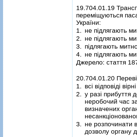
19.704.01.19 Транс
переміщуються паса
України:
1.
не підлягають м
2.
не підлягають 
3.
підлягають митн
4.
не підлягають м
Джерело: стаття 18
20.704.01.20 Переві
1.
всі відповіді вірні
2.
у разі прибуття 
неробочий час за
визначених орган
несанкціоновано
3.
не розпочинати 
дозволу органу д