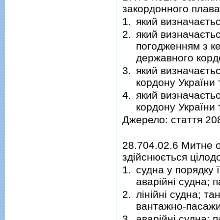
закордонного плава
1.
який визначаєтьс
2.
який визначаєтьс
погодженням з ке
державного корд
3.
який визначаєть
кордону України 
4.
який визначаєть
кордону України
Джерело: стаття 20
28.704.02.6 Митне 
здійснюється цілодо
1.
судна у порядку ї
аварійні судна; 
2.
лінійні судна; та
вантажно-пасажи
3.
аварійні судна; 