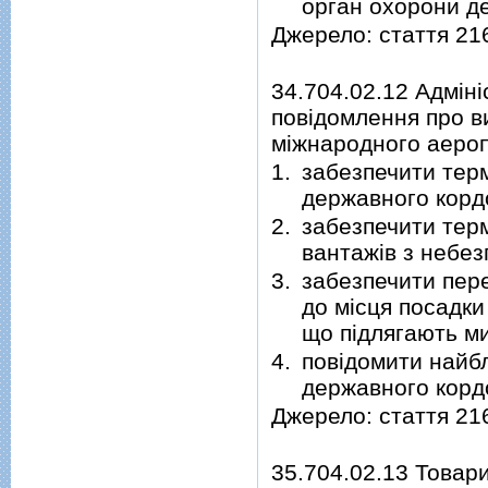
орган охорони д
Джерело: стаття 21
34.704.02.12 Адмін
повідомлення про в
міжнародного аероп
1.
забезпечити терм
державного кордо
2.
забезпечити терм
вантажів з небе
3.
забезпечити пере
до місця посадки
що підлягають ми
4.
повідомити найбл
державного корд
Джерело: стаття 21
35.704.02.13 Товар