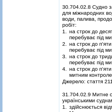
30.704.02.8 Судно з
для міжнародних во
води, палива, прод
робіт:
1.
на строк до деся
перебуває під м
2.
на строк до п’ят
перебуває під м
3.
на строк до трид
перебуває під м
4.
на строк до п’ят
митним контроле
Джерело: стаття 21
31.704.02.9 Митне 
українськими судна
1.
здійснюється від