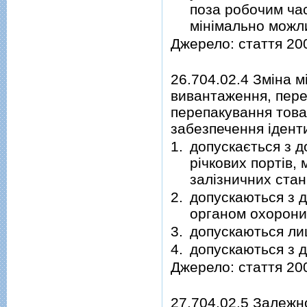
поза робочим час
мінімально можли
Джерело: стаття 20
26.704.02.4 Зміна м
вивантаження, пере
перепакування това
забезпечення іденти
1.
допускається з д
річкових портів,
залізничних стан
2.
допускаються з д
органом охорони
3.
допускаються лиш
4.
допускаються з 
Джерело: стаття 20
27.704.02.5 Залежн