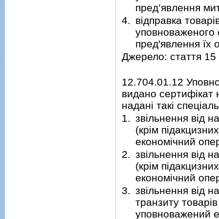
пред’явлення ми
4.
відправка товарі
уповноваженого о
пред'явлення їх 
Джерело: стаття 15
12.704.01.12 Уповн
видано сертифікат 
надані такі спеціал
1.
звільнення від н
(крім підакцизни
економічний опе
2.
звільнення від н
(крім підакцизни
економічний опе
3.
звільнення від н
транзиту товарів
уповноважений е