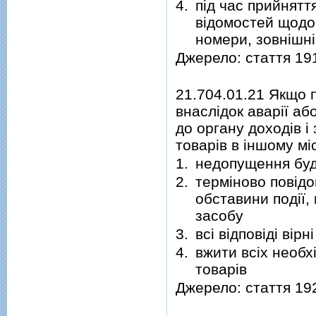
4.
під час прийнятт
відомостей щодо 
номери, зовнішні
Джерело: стаття 19
21.704.01.21 Якщо 
внаслідок аварії аб
до органу доходів 
товарів в іншому мі
1.
недопущення буд
2.
терміново повідо
обставини події,
засобу
3.
всі відповіді вірні
4.
вжити всіх необх
товарів
Джерело: стаття 19