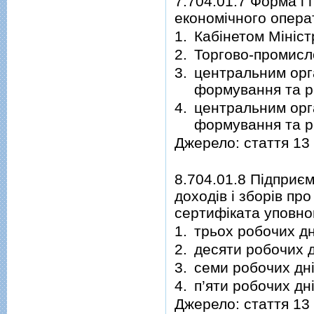
7.704.01.7 Форма і
економічного опера
1.
Кабінетом Мініст
2.
Торгово-промисл
3.
центральним орг
формування та ре
4.
центральним орг
формування та ре
Джерело: стаття 13
8.704.01.8 Підприє
доходів і зборів пр
сертифіката уповно
1.
трьох робочих дн
2.
десяти робочих д
3.
семи робочих дні
4.
п’яти робочих дн
Джерело: стаття 13