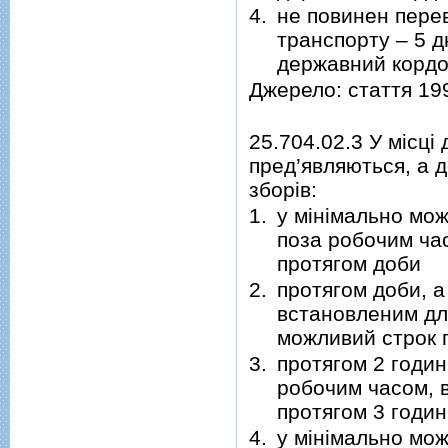
4.
не повинен перев
транспорту – 5 д
державний кордо
Джерело: стаття 19
25.704.02.3 У місці
пред’являються, а 
зборів:
1.
у мінімально мож
поза робочим час
протягом доби
2.
протягом доби, а
встановленим для
можливий строк п
3.
протягом 2 годин 
робочим часом, в
протягом 3 годин
4.
у мінімально мож