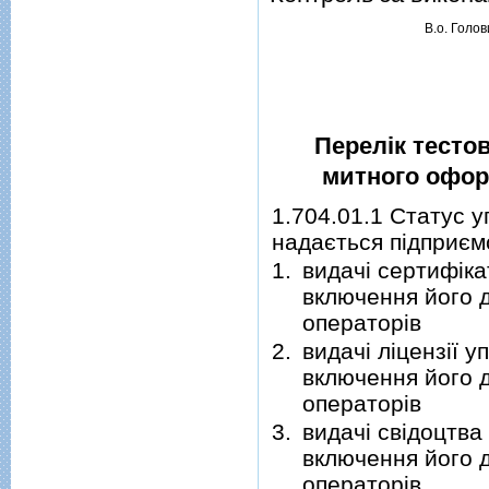
В.о. Голов
Перелік тестов
митного офор
1.704.01.1 Статус 
надається підприє
1.
видачі сертифік
включення його 
операторів
2.
видачі ліцензії 
включення його 
операторів
3.
видачі свідоцтва
включення його 
операторів