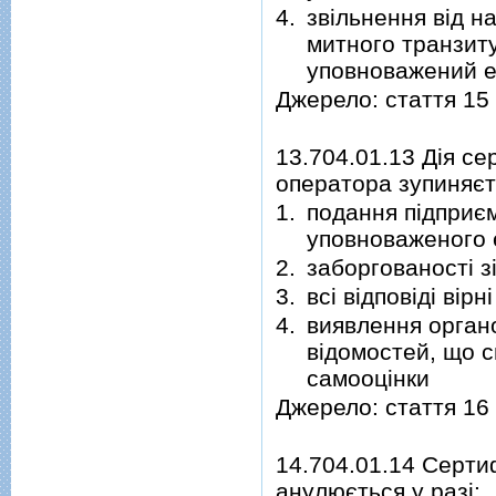
4.
звільнення від н
митного транзиту
уповноважений е
Джерело: стаття 15
13.704.01.13 Дія с
оператора зупиняєт
1.
подання підприєм
уповноваженого 
2.
заборгованості з
3.
всі відповіді вірні
4.
виявлення органо
відомостей, що с
самооцінки
Джерело: стаття 16
14.704.01.14 Серти
анулюється у разі: