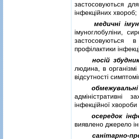
застосовуються дл
iнфекцiйних хвороб;
медичнi iмун
iмуноглобулiни, сир
застосовуються 
профiлактики iнфекц
носiй збудни
людина, в органiзмi
вiдсутностi симптомi
обмежувальнi
адмiнiстративнi 
iнфекцiйної хвороби
осередок iнф
виявлено джерело iнф
санiтарно-пр