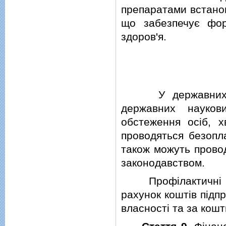
препаратами встано
що забезпечує фор
здоров'я.
У державних i к
державних науков
обстеження осiб, х
проводяться безопла
також можуть прово
законодавством.
Профiлактичнi та 
рахунок коштiв пiдп
власностi та за кошт