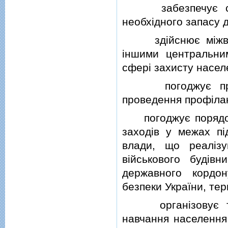
забезпечує створ
необхiдного запасу д
здiйснює мiжвiдо
iншими центральни
сферi захисту насел
погоджує проект
проведення профiлак
погоджує порядок 
заходiв у межах пi
влади, що реалiз
вiйськового будiвн
державного кордон
безпеки України, тери
органiзовує та к
навчання населення