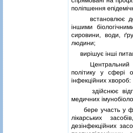
спрямованi на профi
полiпшення епiдемiчно
встановлює допус
iншими бiологiчним
сировини, води, ґру
людини;
вирiшує iншi питан
Центральний орга
полiтику у сферi 
iнфекцiйних хвороб:
здiйснює вiдповi
медичних iмунобiоло
бере участь у фор
лiкарських засобi
дезiнфекцiйних засо