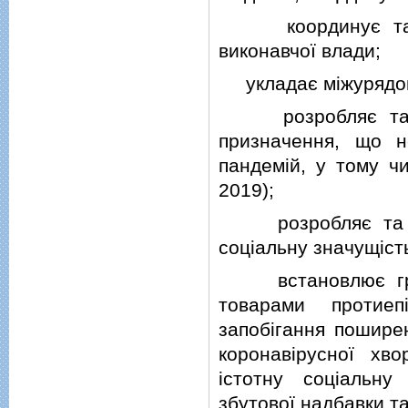
координує та спр
виконавчої влади;
укладає мiжурядов
розробляє та зат
призначення, що н
пандемiй, у тому ч
2019);
розробляє та зат
соцiальну значущiст
встановлює гранич
товарами протиеп
запобiгання пошире
коронавiрусної хв
iстотну соцiальну
збутової надбавки та