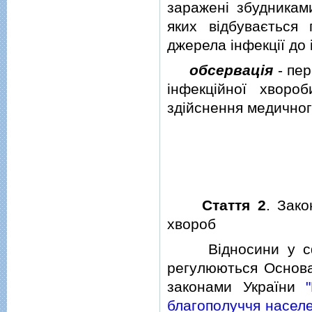
зараженi збудникам
яких вiдбувається 
джерела iнфекцiї до 
обсервацiя
- пер
iнфекцiйної хворо
здiйснення медичног
Стаття 2
. Зако
хвороб
Вiдносини у сфер
регулюються Основа
законами України
благополуччя насел