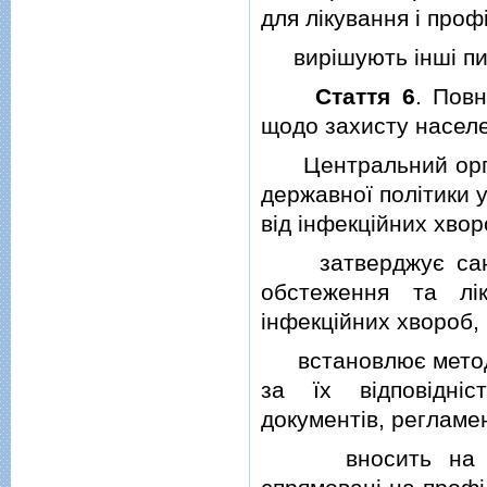
для лiкування i проф
вирiшують iншi пит
Стаття 6
. Пов
щодо захисту населе
Центральний орган
державної полiтики 
вiд iнфекцiйних хвор
затверджує санiта
обстеження та лiк
iнфекцiйних хвороб, 
встановлює методи 
за їх вiдповiднi
документiв, регламе
вносить на розгл