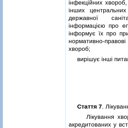
iнфекцiйних хвороб,
iнших центральних
державної санiта
iнформацiєю про епi
iнформує їх про при
нормативно-правовi 
хвороб;
вирiшує iншi питан
Стаття 7
. Лiкува
Лiкування хворих
акредитованих у вс