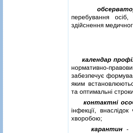
обсервато
перебування осiб,
здiйснення медичног
календар проф
нормативно-правови
забезпечує формуван
яким встановлюютьс
та оптимальнi строки
контактнi осо
iнфекцiї, внаслiдо
хворобою;
карантин
- а