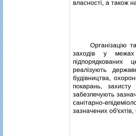
власностi, а також н
Органiзацiю та пр
заходiв у межах 
пiдпорядкованих 
реалiзують держав
будiвництва, охорон
покарань, захисту
забезпечують зазнач
санiтарно-епiдемiол
зазначених об'єктiв, 