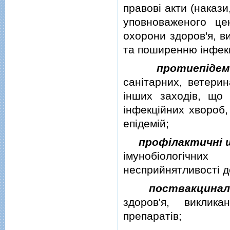
правовi акти (накази
уповноваженого це
охорони здоров'я, в
та поширенню iнфек
протиепiдем
санiтарних, ветерин
iнших заходiв, що
iнфекцiйних хвороб, 
епiдемiй;
профiлактичнi 
iмунобiологiчни
несприйнятливостi д
поствакцинал
здоров'я, виклика
препаратiв;