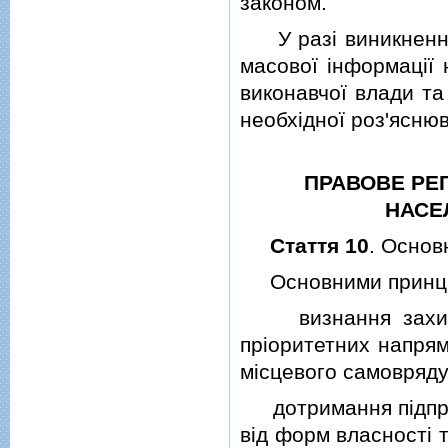
законом.
У разi виникнення 
масової iнформацiї
виконавчої влади та
необхiдної роз'ясню
ПРАВОВЕ РЕ
НАСЕ
Стаття 10
. Основ
Основними принципа
визнання захисту
прiоритетних напрям
мiсцевого самовряду
дотримання пiдприє
вiд форм власностi т