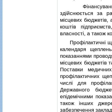
Фiнансування пр
здiйснюється за р
мiсцевих бюджетiв, 
коштiв пiдприємст
власностi, а також к
Профiлактичнi щеп
календаря щеплень
показаннями проводя
мiсцевих бюджетiв т
Поставки медичних
профiлактичних щеп
числi для профiла
Державного бюдже
епiдемiчними показа
також iнших джер
забезпечення заклад