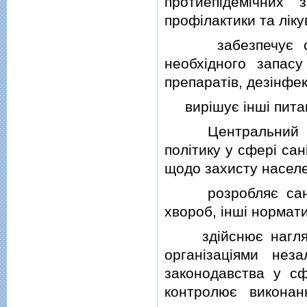
протиепiдемiчних 
профiлактики та лiк
забезпечує створ
необхiдного запасу
препаратiв, дезiнфек
вирiшує iншi питан
Центральний орга
полiтику у сферi са
щодо захисту населе
розробляє санiта
хвороб, iншi нормати
здiйснює нагляд 
органiзацiями не
законодавства у сф
контролює виконан