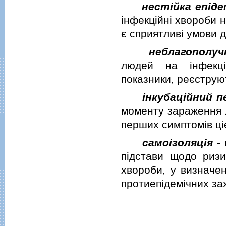
нестiйка епiде
iнфекцiйнi хвороби 
є сприятливi умови 
неблагополуч
людей на iнфекцi
показники, реєструю
iнкубацiйний п
моменту зараження 
перших симптомiв цi
самоiзоляцiя
- 
пiдстави щодо ризи
хвороби, у визначе
протиепiдемiчних зах