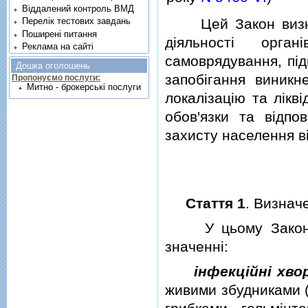
Віддалений контроль ВМД
Перелік тестових завдань
Цей Закон визнача
Поширені питання
дiяльностi орга
Реклама на сайті
самоврядування, пiд
Дошка оголошень
запобiгання виник
Пропонуємо послуги:
Митно - брокерські послуги
локалiзацiю та лiкв
обов'язки та вiдпо
захисту населення в
Стаття 1
. Визнач
У цьому Законi н
значеннi:
iнфекцiйнi хво
живими збудниками (