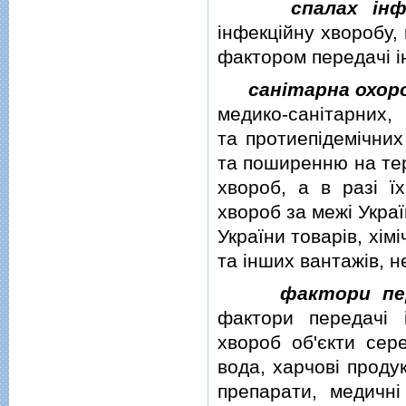
спалах iнф
iнфекцiйну хворобу,
фактором передачi i
санiтарна охор
медико-санiтарних, 
та протиепiдемiчних
та поширенню на тер
хвороб, а в разi 
хвороб за межi Укра
України товарiв, хiмi
та iнших вантажiв, 
фактори пер
фактори передачi i
хвороб об'єкти сере
вода, харчовi продук
препарати, медичнi