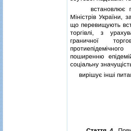
встановлює пiд ч
Мiнiстрiв України, 
що перевищують вста
торгiвлi, з ураху
граничної торго
протиепiдемiчного
поширенню епiдемiй
соцiальну значущiст
вирiшує iншi питан
Стаття 4
. Пов