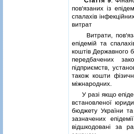
Стаття 9
. Фiнан
пов'язаних iз епiде
спалахiв iнфекцiйни
витрат
Витрати, пов'язанi
епiдемiй та спалах
коштiв Державного б
передбачених зак
пiдприємств, устано
також кошти фiзични
мiжнародних.
У разi якщо епiдемi
встановленої юриди
бюджету України та 
зазначених епiдемi
вiдшкодованi за р