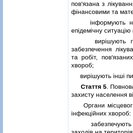
пов'язана з лiкуван
фiнансовими та мате
iнформують насел
епiдемiчну ситуацiю 
вирiшують питанн
забезпечення лiкува
та робiт, пов'язани
хвороб;
вирiшують iншi пит
Стаття 5
. Повнов
захисту населення в
Органи мiсцевого 
iнфекцiйних хвороб:
забезпечують про
заходiв на територiя