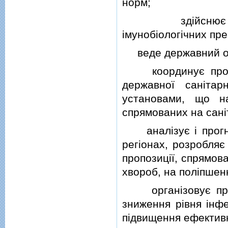
норм;
здiйснює епiде
iмунобiологiчних пре
веде державний обл
координує провед
державної санiтарн
установами, що н
спрямованих на санi
аналiзує i прогноз
регiонах, розробляє
пропозицiї, спрямов
хвороб, на полiпшенн
органiзовує пров
зниження рiвня iнфе
пiдвищення ефективн