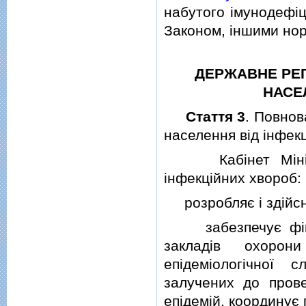
набутого iмунодефiц
Законом, iншими но
ДЕРЖАВНЕ РЕГ
НАСЕ
Стаття 3
. Повнов
населення вiд iнфек
Кабiнет Мiнiстрi
iнфекцiйних хвороб:
розробляє i здiйсню
забезпечує фiнан
закладiв охорони
епiдемiологiчної 
залучених до провед
епiдемiй, координує 