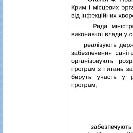
Крим i мiсцевих орг
вiд iнфекцiйних хво
Рада мiнiстрiв А
виконавчої влади у 
реалiзують держ
забезпечення санiт
органiзовують роз
програм з питань за
беруть участь у р
програм;
забезпечують про