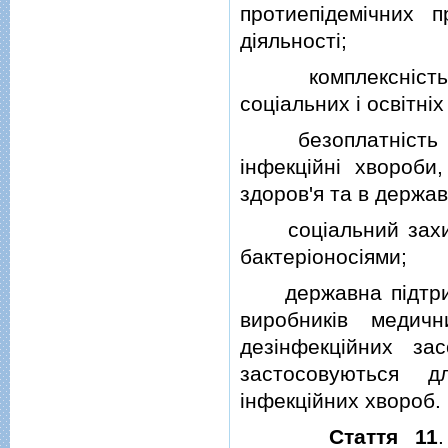
протиепiдемiчних 
дiяльностi;
комплекснiсть пр
соцiальних i освiтнiх
безоплатнiсть на
iнфекцiйнi хвороби
здоров'я та в держа
соцiальний захист 
бактерiоносiями;
державна пiдтримка
виробникiв медичн
дезiнфекцiйних за
застосовуються д
iнфекцiйних хвороб.
Стаття 11