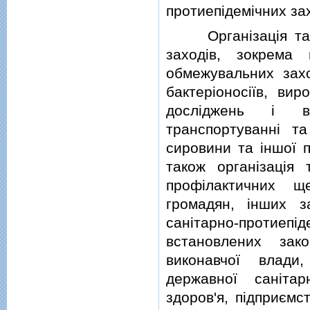
протиепiдемiчних за
Органiзацiя та пр
заходiв, зокрема 
обмежувальних захо
бактерiоносiїв, ви
дослiджень i ви
транспортуваннi та
сировини та iншої п
також органiзацiя
профiлактичних щ
громадян, iнших за
санiтарно-протие
встановлених зак
виконавчої влади
державної санiтар
здоров'я, пiдприємс