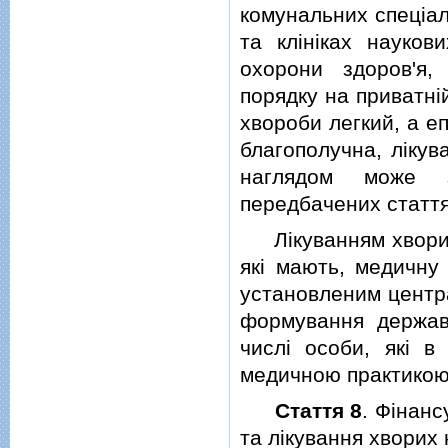
комунальних спецiал
та клiнiках науков
охорони здоров'я,
порядку на приватнiй
хвороби легкий, а е
благополучна, лiкув
наглядом може зд
передбачених статтям
Лiкуванням хворих 
якi мають, медичну 
установленим центр
формування державн
числi особи, якi 
медичною практикою
Стаття 8
. Фiнанс
та лiкування хворих 