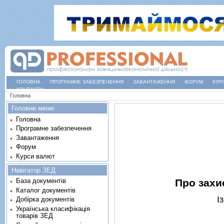
ГОЛОВНА
ПРОГРАМНЕ ЗАБЕЗПЕЧЕННЯ
ЗАВАНТАЖЕННЯ
ФОРУМ
КУР
КОНТАКТИ
Ви є тут
Головна
Головне меню
Головна
Програмне забезпечення
Завантаження
Форум
Курси валют
Навігатор ЗЕД
Про захи
База документів
Каталог документів
I
Добірка документів
Українська класифікація
товарів ЗЕД