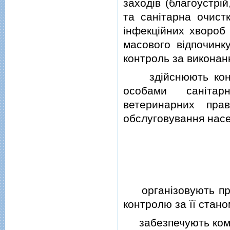
заходiв (благоустрi
та санiтарна очист
iнфекцiйних хвороб 
масового вiдпочинк
контроль за виконан
здiйснюють контр
особами санiтарно
ветеринарних пра
обслуговування нас
органiзовують прове
контролю за її стано
забезпечують комуна