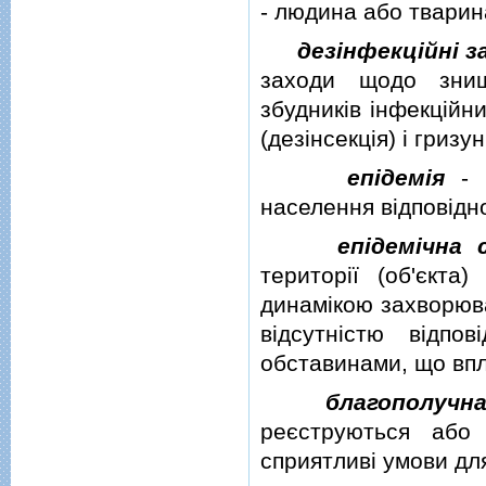
- людина або тварин
дезiнфекцiйнi з
заходи щодо знищ
збудникiв iнфекцiйни
(дезiнсекцiя) i гризу
епiдемiя
- м
населення вiдповiдно
епiдемiчна 
територiї (об'єкта
динамiкою захворюва
вiдсутнiстю вiдпо
обставинами, що вп
благополучна
реєструються або 
сприятливi умови дл