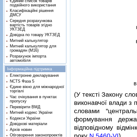
Єдиний список товарів
подвійного використання
Класифікаційні рішення
ДМСУ
Середня розрахункова
вартість товарів згідно
УКТЗЕД
Довідка по товару УКТЗЕД
Митний калькулятор
Митний калькулятор для
громадян (М16)
Розрахунок імпорта
автомобіля
Інформаційна підтримка
Електронне декларування
NCTS Фаза 5
в
Єдине вікно для міжнародної
торгівлі
(У текстi Закону сл
Час очікування в пунктах
пропуску
виконавчої влади з п
Перевірити ВМД
словами "централ
Митний кодекс України
формування держа
Кодекси України
Довідкові матеріали
вiдповiдному вiдмiн
Архів новин
року
N 5460-VI
)
Обговорення законопроектів