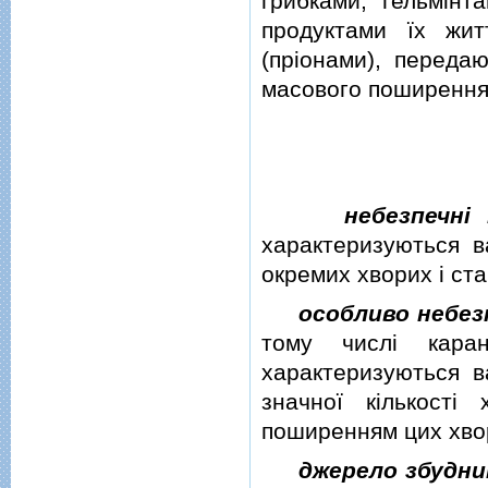
грибками, гельмiнт
продуктами їх житт
(прiонами), переда
масового поширення
небезпечнi
характеризуються в
окремих хворих i ста
особливо небез
тому числi каран
характеризуються в
значної кiлькостi
поширенням цих хво
джерело збудни