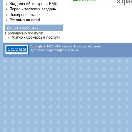
з фа
Віддалений контроль ВМД
Перелік тестових завдань
Поширені питання
Реклама на сайті
Дошка оголошень
Пропонуємо послуги:
Митно - брокерські послуги
Copyright © 2026 НТФ «Інтес» Всі права збережено.
Підтримка: support@qdpro.com.ua