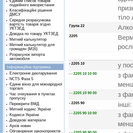
Єдиний список товарів
подвійного використання
приз
Класифікаційні рішення
ДМСУ
тiло
Середня розрахункова
вартість товарів згідно
Група 22
Алко
УКТЗЕД
Довідка по товару УКТЗЕД
2205
Верм
Митний калькулятор
Митний калькулятор для
росл
громадян (М16)
Розрахунок імпорта
автомобіля
- 2205 10
у по
Інформаційна підтримка
Електронне декларування
- - 2205 10 10 00
з фа
NCTS Фаза 5
мен
Єдине вікно для міжнародної
торгівлі
- - 2205 10 90 00
з фа
Час очікування в пунктах
пропуску
- 2205 90
iншi:
Перевірити ВМД
Митний кодекс України
- - 2205 90 10 00
з фа
Кодекси України
Довідкові матеріали
мен
Архів новин
Обговорення законопроектів
- - 2205 90 90 00