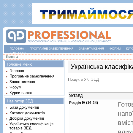
ГОЛОВНА
ПРОГРАМНЕ ЗАБЕЗПЕЧЕННЯ
ЗАВАНТАЖЕННЯ
ФОРУМ
КУР
КОНТАКТИ
Ви є тут
Головна
Головне меню
Українська класифік
Головна
Програмне забезпечення
Пошук в УКТЗЕД
Завантаження
Форум
Курси валют
УКТЗЕД
Навігатор ЗЕД
Розділ IV (16-24)
Гото
База документів
напої
Каталог документів
Добірка документів
вмiс
Українська класифікація
товарів ЗЕД
вдих