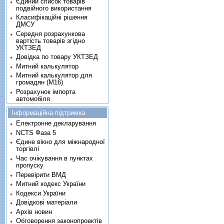
Єдиний список товарів
подвійного використання
Класифікаційні рішення
ДМСУ
Середня розрахункова
вартість товарів згідно
УКТЗЕД
Довідка по товару УКТЗЕД
Митний калькулятор
Митний калькулятор для
громадян (М16)
Розрахунок імпорта
автомобіля
Інформаційна підтримка
Електронне декларування
NCTS Фаза 5
Єдине вікно для міжнародної
торгівлі
Час очікування в пунктах
пропуску
Перевірити ВМД
Митний кодекс України
Кодекси України
Довідкові матеріали
Архів новин
Обговорення законопроектів