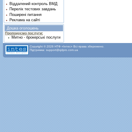
Віддалений контроль ВМД
Перелік тестових завдань
Поширені питання
Реклама на сайті
Дошка оголошень
Пропонуємо послуги:
Митно - брокерські послуги
Copyright © 2026 НТФ «Інтес» Всі права збережено.
Підтримка: support@qdpro.com.ua