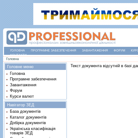
ГОЛОВНА
ПРОГРАМНЕ ЗАБЕЗПЕЧЕННЯ
ЗАВАНТАЖЕННЯ
ФОРУМ
КУР
КОНТАКТИ
Ви є тут
Головна
Текст документа відсутній в базі да
Головне меню
Головна
Програмне забезпечення
Завантаження
Форум
Курси валют
Навігатор ЗЕД
База документів
Каталог документів
Добірка документів
Українська класифікація
товарів ЗЕД