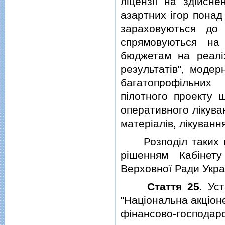
лiцензiї на здiйсне
азартних iгор понад
зараховуються до
спрямовуються на
бюджетам на реалi
результатiв", модер
багатопрофiльних 
пiлотного проекту 
оперативного лiкува
матерiалiв, лiкуванн
Розподiл таких ко
рiшенням Кабiнету
Верховної Ради Укра
Стаття 25
. Ус
"Нацiональна акцiон
фiнансово-господа