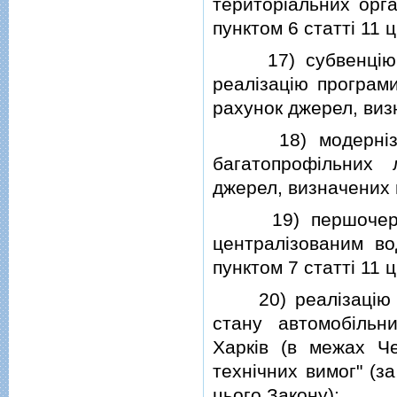
територiальних орга
пунктом 6 статтi 11 
17) субвенцiю з 
реалiзацiю програм
рахунок джерел, визн
18) модернiзацiю
багатопрофiльних 
джерел, визначених п
19) першочергове
централiзованим во
пунктом 7 статтi 11 
20) реалiзацiю де
стану автомобiльн
Харкiв (в межах Че
технiчних вимог" (з
цього Закону);