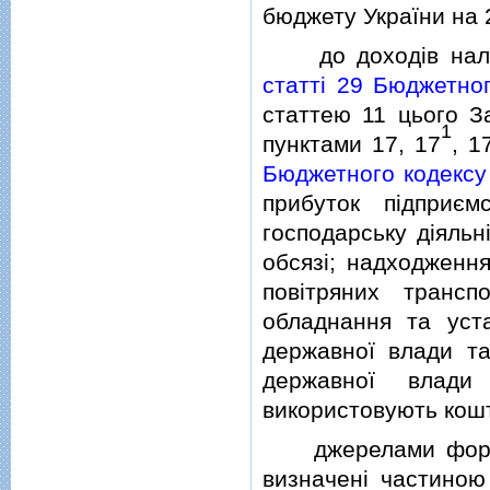
бюджету України на 2
до доходiв належ
статтi 29 Бюджетног
статтею 11 цього З
1
пунктами 17, 17
, 1
Бюджетного кодексу
прибуток пiдприєм
господарську дiяльн
обсязi; надходження
повiтряних транспо
обладнання та уст
державної влади та
державної влади 
використовують кош
джерелами формув
визначенi частин