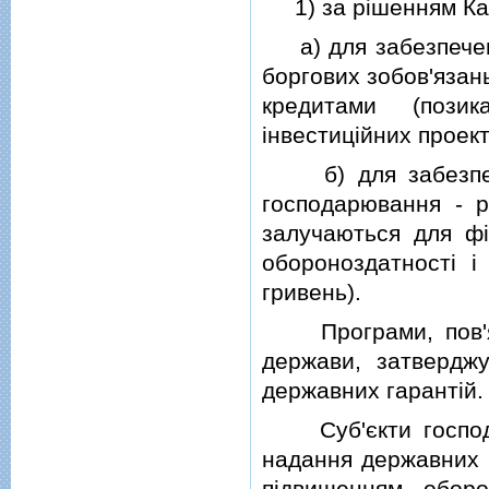
1) за рiшенням Кабi
а) для забезпечення
боргових зобов'язань
кредитами (пози
iнвестицiйних проект
б) для забезпечен
господарювання - р
залучаються для фi
обороноздатностi i
гривень).
Програми, пов'яза
держави, затверджу
державних гарантiй.
Суб'єкти господа
надання державних г
пiдвищенням оборо