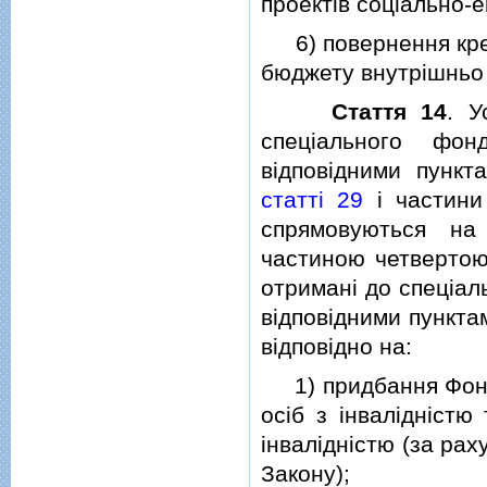
проектiв соцiально-е
6) повернення кред
бюджету внутрiшньо
Стаття 14
. У
спецiального фо
вiдповiдними пунк
статтi 29
i частини
спрямовуються на
частиною четверто
отриманi до спецiал
вiдповiдними пункта
вiдповiдно на:
1) придбання Фондом
осiб з iнвалiднiстю
iнвалiднiстю (за рах
Закону);