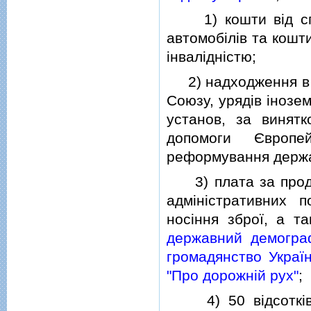
1) кошти вiд спла
автомобiлiв та кошти
iнвалiднiстю;
2) надходження в р
Союзу, урядiв iнозе
установ, за винят
допомоги Європе
реформування держа
3) плата за продук
адмiнiстративних п
носiння зброї, а т
державний демогра
громадянство Україн
"Про дорожнiй рух"
;
4) 50 вiдсоткiв к