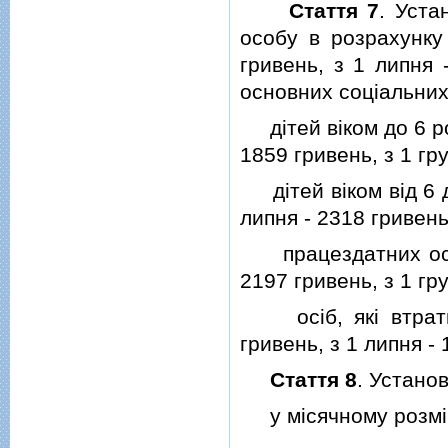
Стаття 7
. Уста
особу в розрахунку 
гривень, з 1 липня 
основних соцiальних
дiтей вiком до 6 рок
1859 гривень, з 1 гр
дiтей вiком вiд 6 до
липня - 2318 гривень
працездатних осiб: 
2197 гривень, з 1 гр
осiб, якi втратил
гривень, з 1 липня - 
Стаття 8
. Устано
у мiсячному розмiрi: