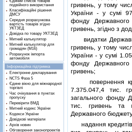
Єдиний список товарів
гривень, у тому чи
подвійного використання
Класифікаційні рішення
України - у сумi 9
ДМСУ
фонду Державного 
Середня розрахункова
вартість товарів згідно
гривень, згiдно з до
УКТЗЕД
Довідка по товару УКТЗЕД
видатки Державного
Митний калькулятор
Митний калькулятор для
гривень, у тому чис
громадян (М16)
Розрахунок імпорта
України - у сумi 1.0
автомобіля
фонду Державного 
Інформаційна підтримка
гривень;
Електронне декларування
NCTS Фаза 5
повернення креди
Єдине вікно для міжнародної
торгівлі
7.375.047,4 тис. 
Час очікування в пунктах
загального фонду Д
пропуску
Перевірити ВМД
тис. гривень та 
Митний кодекс України
Державного бюджету У
Кодекси України
Довідкові матеріали
надання кредитiв з
Архів новин
Обговорення законопроектів