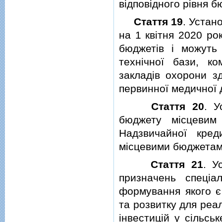
вiдповiдного рiвня б
Стаття 19
. Устан
на 1 квiтня 2020 ро
бюджетiв i можуть
технiчної бази, к
закладiв охорони зд
первинної медичної 
Стаття 20
. У
бюджету мiсцевим
Надзвичайної кред
мiсцевими бюджетами
Стаття 21
. У
призначень спецi
формування якого є
та розвитку для реа
iнвестицiй у сiльсь