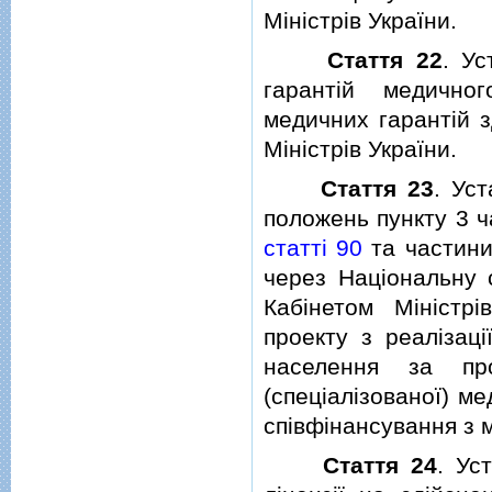
Мiнiстрiв України.
Стаття 22
. Ус
гарантiй медично
медичних гарантiй з
Мiнiстрiв України.
Стаття 23
. Ус
положень пункту 3 
статтi 90
та частин
через Нацiональну 
Кабiнетом Мiнiстрi
проекту з реалiзац
населення за пр
(спецiалiзованої) м
спiвфiнансування з 
Стаття 24
. Ус