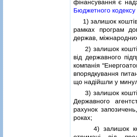
фiнансування є над
Бюджетного кодексу 
1) залишок коштiв,
рамках програм до
держав, мiжнародних
2) залишок коштiв
вiд державного пiд
компанiя "Енергоато
впорядкування питан
що надiйшли у минул
3) залишок коштiв
Державного агентс
рахунок запозичень,
роках;
4) залишок коштi
отриманi вiд про