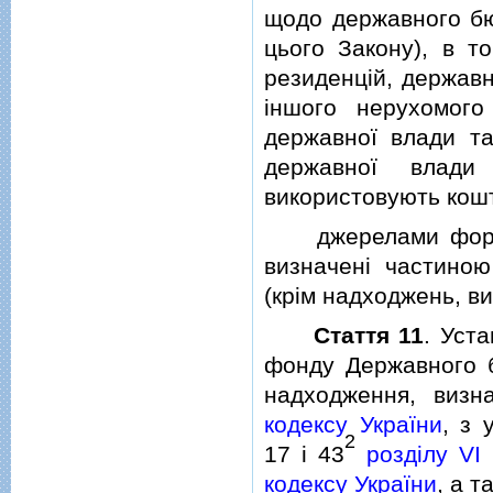
щодо державного бю
цього Закону), в т
резиденцiй, державн
iншого нерухомог
державної влади та
державної влади 
використовують кош
джерелами формув
визначенi частино
(крiм надходжень, в
Стаття 11
. Уст
фонду Державного б
надходження, визн
кодексу України
, з 
2
17 i 43
роздiлу VI
кодексу України
, а т