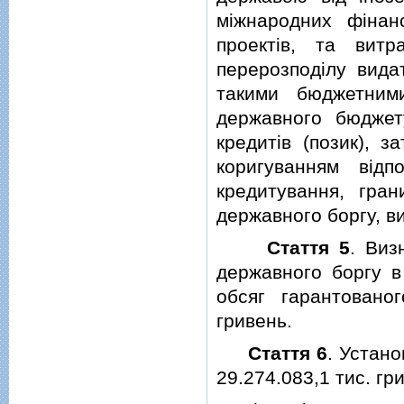
мiжнародних фiнанс
проектiв, та вит
перерозподiлу вида
такими бюджетним
державного бюджет
кредитiв (позик), 
коригуванням вiдп
кредитування, гра
державного боргу, в
Стаття 5
. Виз
державного боргу в 
обсяг гарантовано
гривень.
Стаття 6
. Устано
29.274.083,1 тис. г