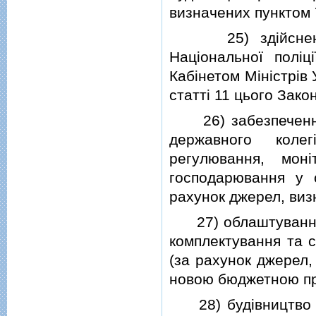
визначених пунктом 7
25) здiйснення 
Нацiональної полiц
Кабiнетом Мiнiстрiв
статтi 11 цього Закон
26) забезпечення 
державного коле
регулювання, монi
господарювання у 
рахунок джерел, визн
27) облаштування в
комплектування та с
(за рахунок джерел,
новою бюджетною п
28) будiвництво ав