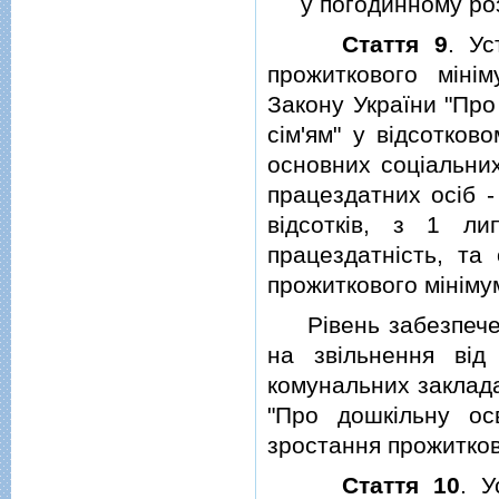
у погодинному розмiр
Стаття 9
. Ус
прожиткового мiнi
Закону України "Пр
сiм'ям" у вiдсотков
основних соцiальних
працездатних осiб - 
вiдсоткiв, з 1 ли
працездатнiсть, та 
прожиткового мiнiму
Рiвень забезпеченн
на звiльнення вi
комунальних заклада
"Про дошкiльну ос
зростання прожитков
Стаття 10
. 