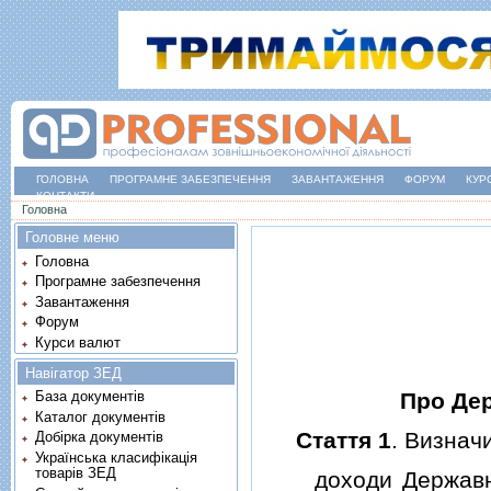
ГОЛОВНА
ПРОГРАМНЕ ЗАБЕЗПЕЧЕННЯ
ЗАВАНТАЖЕННЯ
ФОРУМ
КУР
КОНТАКТИ
Ви є тут
Головна
Головне меню
Головна
Програмне забезпечення
Завантаження
Форум
Курси валют
Навігатор ЗЕД
Про Дер
База документів
Каталог документів
Стаття 1
. Визначи
Добірка документів
Українська класифікація
товарів ЗЕД
доходи Державного