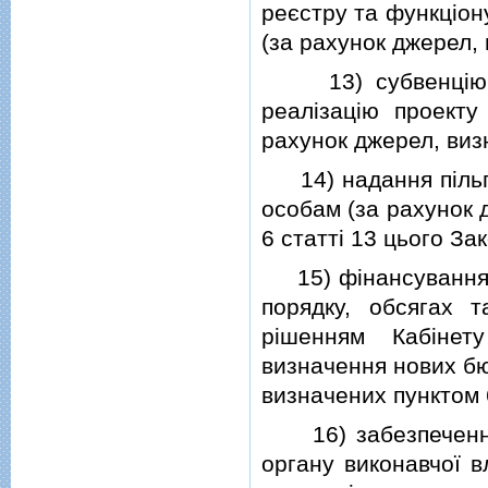
реєстру та функцiон
(за рахунок джерел, 
13) субвенцiю з 
реалiзацiю проекту
рахунок джерел, визн
14) надання пiльго
особам (за рахунок 
6 статтi 13 цього Зак
15) фiнансування п
порядку, обсягах т
рiшенням Кабiнет
визначення нових бю
визначених пунктом 6
16) забезпечення 
органу виконавчої в