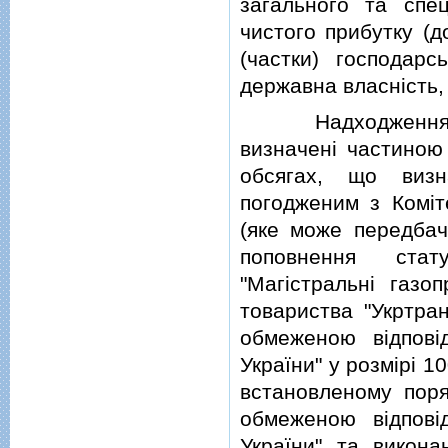
загального та спе
чистого прибутку (д
(частки) господарс
державна власнiсть,
Надходження до 
визначенi частиною 
обсягах, що визн
погодженим з Комiт
(яке може передбач
поповнення стат
"Магiстральнi газо
товариства "Укртран
обмеженою вiдповi
України" у розмiрi 1
встановленому поря
обмеженою вiдповi
України" та викона