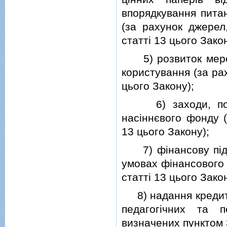
впорядкування питан
(за рахунок джерел
статтi 13 цього Закон
5) розвиток мережi
користування (за ра
цього Закону);
6) заходи, пов'я
насiннєвого фонду (
13 цього Закону);
7) фiнансову пiдтр
умовах фiнансового 
статтi 13 цього Закон
8) надання кредитiв
педагогiчних та п
визначених пунктом 3