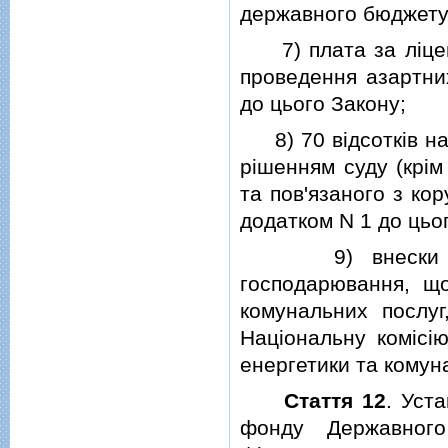
державного бюджету 
7) плата за лiцензi
проведення азартних
до цього Закону;
8) 70 вiдсоткiв над
рiшенням суду (крiм
та пов'язаного з ко
додатком N 1 до цьо
9) внески на ре
господарювання, що
комунальних послуг
Нацiональну комiсi
енергетики та комун
Стаття 12
. Уст
фонду Державног