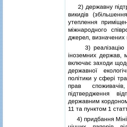
2) державну пiдтри
викидiв (збiльшенн
утеплення примiщен
мiжнародного спiвр
джерел, визначених п
3) реалiзацiю пр
iноземних держав, м
включає заходи щодо
державної екологiч
полiтики у сферi тра
прав споживачiв,
пiдтвердження вiд
державним кордоном 
11 та пунктом 1 статт
4) придбання Мiнiст
цiнних паперiв в