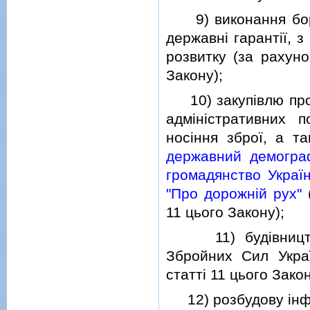
9) виконання борго
державнi гарантiї, з
розвитку (за рахуно
Закону);
10) закупiвлю проду
адмiнiстративних п
носiння зброї, а т
державний демогра
громадянство Україн
"Про дорожнiй рух"
(
11 цього Закону);
11) будiвництво 
Збройних Сил Укра
статтi 11 цього Закон
12) розбудову iнфр