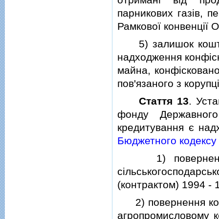
парникових газiв, 
Рамкової конвенцiї О
5) залишок коштiв
надходження конфiск
майна, конфiсковано
пов'язаного з коруп
Стаття 13
. Уст
фонду Державног
кредитування є над
Бюджетного кодексу 
1) повернення б
сiльськогосподар
(контрактом) 1994 - 
2) повернення кошт
агропромисловому ко