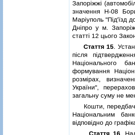
Запорiжжi (автомобi
значення Н-08 Бори
Марiуполь "Пiд'їзд д
Днiпро у м. Запорiж
статтi 12 цього Зак
Стаття 15
. Уста
пiсля пiдтверджен
Нацiонального ба
формування Нацiон
розмiрах, визнач
України", перерах
загальну суму не мен
Кошти, передбаченi
Нацiональним бан
вiдповiдно до графiк
Стаття 16
. На