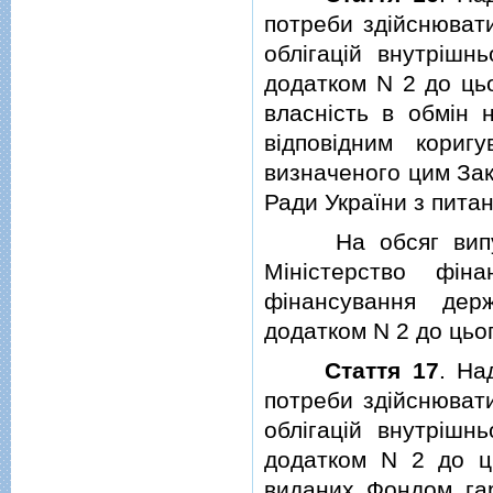
потреби здiйснювати
облiгацiй внутрiшн
додатком N 2 до ць
власнiсть в обмiн н
вiдповiдним кориг
визначеного цим Зак
Ради України з пита
На обсяг випущен
Мiнiстерство фiна
фiнансування дер
додатком N 2 до цьо
Стаття 17
. На
потреби здiйснювати
облiгацiй внутрiшн
додатком N 2 до цьо
виданих Фондом гар