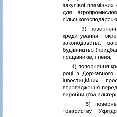
закупiвлi племiнних 
для агропромисло
сiльськогосподарськ
3) повернення к
кредитування окр
законодавства ма
будiвництво (придбан
працiвникiв, i пеня;
4) повернення креди
роцi з Державного 
iнвестицiйних пр
впровадження передо
виробництва альтер
5) повернення к
товариству "Укргiд