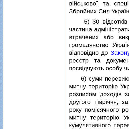
вiйськової та спец
Збройних Сил Україн
5) 30 вiдсоткiв ва
частина адмiнiстрат
втрачених або вик
громадянство Украї
вiдповiдно до
Закон
реєстр та докумен
посвiдчують особу чи
6) суми перевикона
митну територiю Укр
розписом доходiв 
другого пiврiччя, 
року помiсячного ро
митну територiю Ук
кумулятивного пере