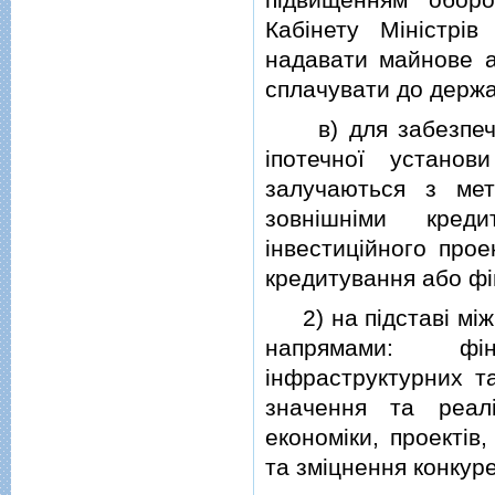
Кабiнету Мiнiстрiв
надавати майнове а
сплачувати до держа
в) для забезпечен
iпотечної устано
залучаються з мет
зовнiшнiми кред
iнвестицiйного про
кредитування або фi
2) на пiдставi мiж
напрямами: фiна
iнфраструктурних та
значення та реалi
економiки, проектiв
та змiцнення конкур