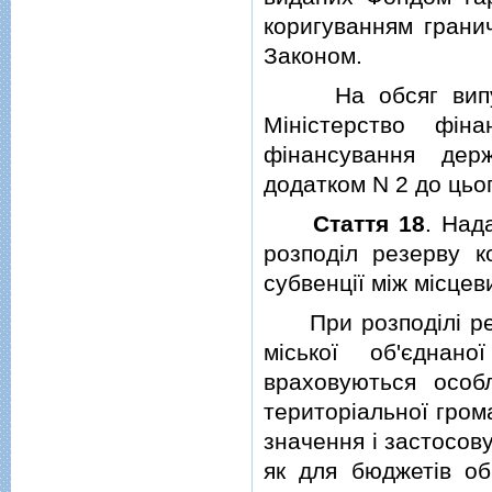
коригуванням грани
Законом.
На обсяг випущен
Мiнiстерство фiна
фiнансування дер
додатком N 2 до цьо
Стаття 18
. Над
розподiл резерву ко
субвенцiї мiж мiсце
При розподiлi резе
мiської об'єднан
враховуються особл
територiальної гром
значення i застосов
як для бюджетiв об