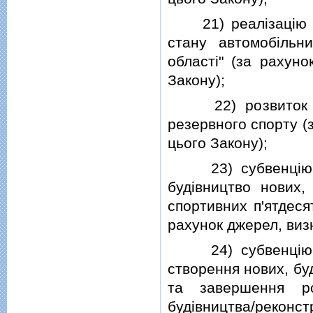
21) реалiзацiю де
стану автомобiльни
областi" (за рахуно
Закону);
22) розвиток фiз
резервного спорту (
цього Закону);
23) субвенцiю з 
будiвництво нових,
спортивних п'ятдеся
рахунок джерел, визн
24) субвенцiю з 
створення нових, бу
та завершення ро
будiвництва/рекон