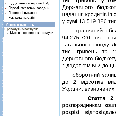
тис. гривень, у то
Віддалений контроль ВМД
Державного бюджет
Перелік тестових завдань
Поширені питання
надання кредитiв iз
Реклама на сайті
у сумi 13.519.826 тис
Дошка оголошень
граничний обсяг 
Пропонуємо послуги:
Митно - брокерські послуги
94.275.720 тис. гр
загального фонду Де
тис. гривень та г
Державного бюджету У
з додатком N 2 до ць
оборотний залишок
до 2 вiдсоткiв ви
України, визначених
Стаття 2
розпорядникам кош
розрiзi вiдповiда