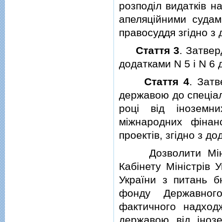
розподiл видаткiв н
апеляцiйними судам
правосуддя згiдно з 
Стаття 3
. Затвер
додатками N 5 i N 6 
Стаття 4
. Затв
державою до спецiа
роцi вiд iноземн
мiжнародних фiнанс
проектiв, згiдно з д
Дозволити Мiнiсте
Кабiнету Мiнiстрiв 
України з питань б
фонду Державног
фактичного надходж
державою вiд iноз