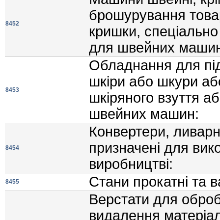
брошурування товар
8452
кришки, спецiально
для швейних машин
Обладнання для пiд
шкiри або шкури аб
8453
шкiряного взуття аб
швейних машин:
Конвертери, ливарнi
призначенi для вик
8454
виробництвi:
Стани прокатнi та в
8455
Верстати для оброб
видалення матерiал