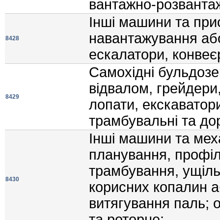
вантажно-розванта
Iншi машини та при
навантажування або
8428
ескалатори, конвеєр
Самохiднi бульдозе
вiдвалом, грейдери
8429
лопати, екскаватор
трамбувальнi та дор
Iншi машини та мех
планування, профiл
трамбування, ущiль
8430
корисних копалин а
витягування паль; 
та роторне: