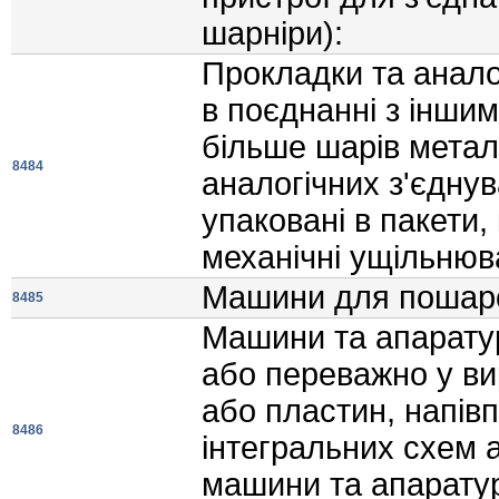
шарнiри):
Прокладки та анало
в поєднаннi з iншим
бiльше шарiв метал
8484
аналогiчних з'єдну
упакованi в пакети,
механiчнi ущiльнюва
Машини для пошар
8485
Машини та апаратур
або переважно у ви
або пластин, напiв
8486
iнтегральних схем 
машини та апаратура