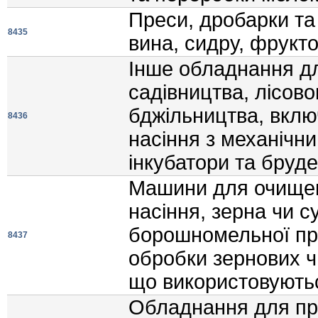
Преси, дробарки та
8435
вина, сидру, фрукто
Iнше обладнання дл
садiвництва, лiсово
бджiльництва, вкл
8436
насiння з механiчн
iнкубатори та бруде
Машини для очищен
насiння, зерна чи 
борошномельної пр
8437
обробки зернових ч
що використовуютьс
Обладнання для пр