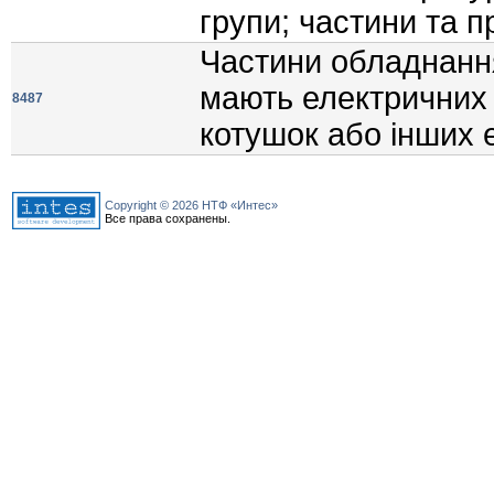
групи; частини та 
Частини обладнання,
мають електричних з
8487
котушок або iнших 
Copyright © 2026 НТФ «Интес»
Все права сохранены.