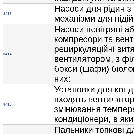
Насоси для рiдин з 
8413
механiзми для пiдi
Насоси повiтрянi або
компресори та вент
рециркуляцiйнi вит
8414
вентилятором, з фi
бокси (шафи) бiолог
них:
Установки для конд
входять вентилятор
8415
змiнювання темпера
кондицiонери, в яки
Пальники топковi д