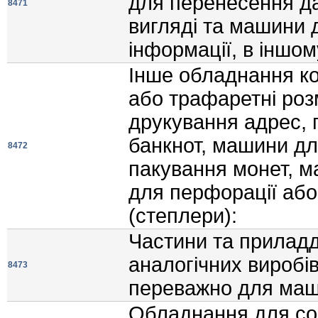
для перенесення да
8471
виглядi та машини 
iнформацiї, в iншому
Iнше обладнання ко
або трафаретнi ро
друкування адрес, 
банкнот, машини дл
8472
пакування монет, м
для перфорацiї аб
(степлери):
Частини та приладдя
аналогiчних виробiв
8473
переважно для маши
Обладнання для сор