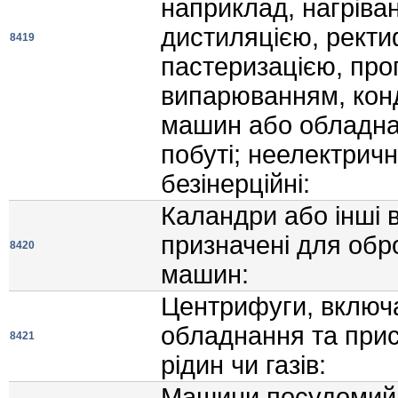
наприклад, нагрiва
дистиляцiєю, ректи
8419
пастеризацiєю, пр
випарюванням, кон
машин або обладна
побутi; неелектричн
безiнерцiйнi:
Каландри або iншi 
призначенi для обро
8420
машин:
Центрифуги, включа
обладнання та прис
8421
рiдин чи газiв:
Машини посудомийн