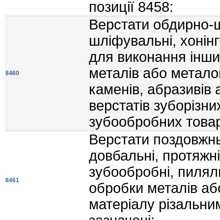
позицiї 8458:
Верстати обдирно-ш
шлiфувальнi, хонiнг
для виконання iнши
металiв або метало
8460
каменiв, абразивiв 
верстатiв зуборiзн
зубообробних товар
Верстати поздовжнь
довбальнi, протяжнi
зубообробнi, пиляльн
8461
обробки металiв а
матерiалу рiзальним