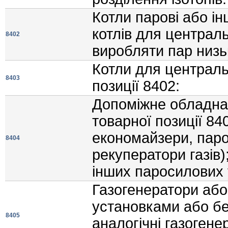
Котли паровi або iн
котлiв для централ
8402
виробляти пар низьк
Котли для централь
8403
позицiї 8402:
Допомiжне обладна
товарної позицiї 84
економайзери, паро
8404
рекуператори газiв
iнших паросилових 
Газогенератори або
установками або бе
8405
аналогiчнi газоген