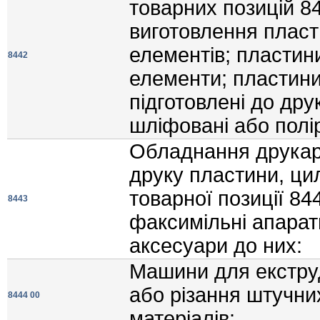
товарних позицiй 84
виготовлення пласт
елементiв; пластини
8442
елементи; пластини,
пiдготовленi до дру
шлiфованi або полiр
Обладнання друкар
друку пластини, цил
товарної позицiї 84
8443
факсимiльнi апарати
аксесуари до них:
Машини для екструд
або рiзання штучни
8444 00
матерiалiв: