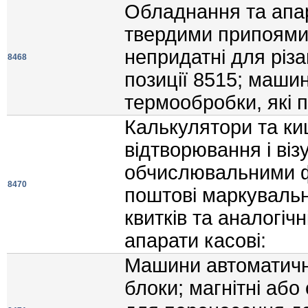
Обладнання та апар
твердими припоями 
непридатнi для рiза
8468
позицiї 8515; маши
термообробки, якi 
Калькулятори та ки
вiдтворювання i вi
обчислювальними ф
8470
поштовi маркувальн
квиткiв та аналогi
апарати касовi:
Машини автоматично
блоки; магнiтнi або