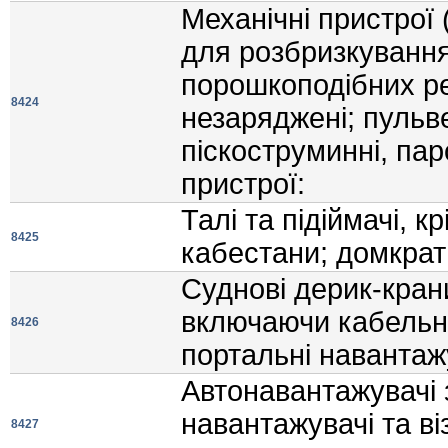
Механiчнi пристрої 
для розбризкування
порошкоподiбних ре
8424
незарядженi; пульве
пiскоструминнi, пар
пристрої:
Талi та пiдiймачi, к
8425
кабестани; домкрат
Судновi дерик-крани
включаючи кабельнi
8426
портальнi навантажу
Автонавантажувачi 
навантажувачi та вi
8427