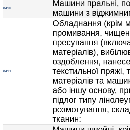
Машини пральнi, по
8450
машини з вiджимни
Обладнання (крiм м
промивання, чищенн
пресування (включа
матерiалiв), вибiл
оздоблення, нанесе
текстильної пряжi, 
8451
матерiалiв та маши
або iншу основу, п
пiдлог типу лiноле
розмотування, скла
тканин:
Машини швейнi, кр