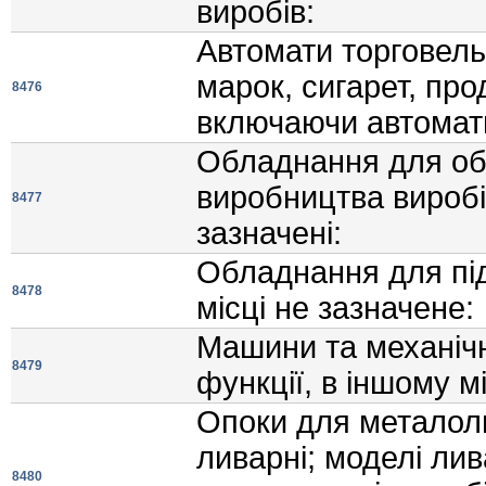
виробiв:
Автомати торговель
марок, сигарет, про
8476
включаючи автомати
Обладнання для об
виробництва виробiв
8477
зазначенi:
Обладнання для пiд
8478
мiсцi не зазначене:
Машини та механiчнi
8479
функцiї, в iншому мi
Опоки для металол
ливарнi; моделi ли
8480