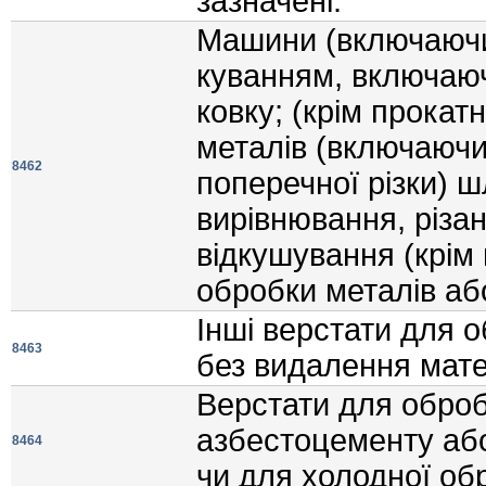
зазначенi:
Машини (включаючи
куванням, включаю
ковку; (крiм прокат
металiв (включаючи 
8462
поперечної рiзки) 
вирiвнювання, рiзан
вiдкушування (крiм 
обробки металiв або
Iншi верстати для 
8463
без видалення мате
Верстати для оброб
азбестоцементу або
8464
чи для холодної об