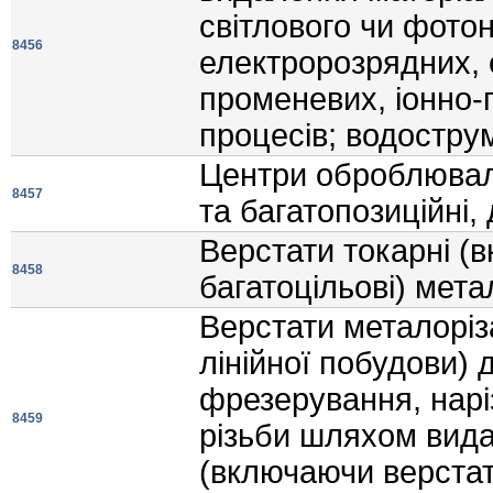
свiтлового чи фото
8456
електророзрядних, 
променевих, iонно
процесiв; водостру
Центри оброблюваль
8457
та багатопозицiйнi,
Верстати токарнi (
8458
багатоцiльовi) мета
Верстати металорiз
лiнiйної побудови) 
фрезерування, нарi
8459
рiзьби шляхом вида
(включаючи верстати