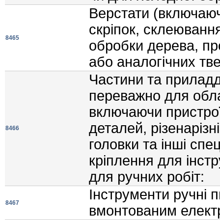
Верстати (включаюч
скрiпок, склеюванн
8465
обробки дерева, про
або аналогiчних тве
Частини та приладд
переважно для обла
включаючи пристрої
деталей, рiзенарiзн
8466
головки та iншi спе
крiплення для iнстр
для ручних робiт:
Iнструменти ручнi п
8467
вмонтованим елект