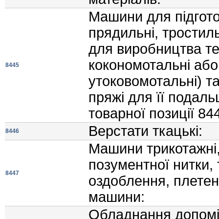
Машини для пiдгото
прядильнi, тростил
для виробництва те
кокономотальнi або
8445
утоковомотальнi) т
пряжi для її подал
товарної позицiї 84
Верстати ткацькi:
8446
Машини трикотажнi,
позументної нитки,
8447
оздоблення, плетенн
машини:
Обладнання допомi