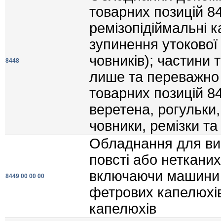
товарних позицiй 8
ремiзопiдiймальнi 
зупинення утокової 
човникiв); частини 
8448
лише та переважно 
товарних позицiй 8
веретена, рогульки,
човники, ремiзки та 
Обладнання для ви
повстi або неткани
включаючи машини 
8449 00 00 00
фетрових капелюхiв
капелюхiв