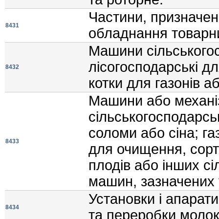
Частини, призначен
8431
обладнання товарни
Машини сiльськогос
лiсогосподарськi дл
8432
котки для газонiв а
Машини або механi
сiльськогосподарсь
соломи або сiна; г
8433
для очищення, сорт
плодiв або iнших сi
машин, зазначених у
Установки i апарат
8434
та переробки молок