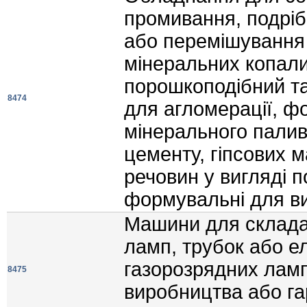
промивання, подрi
або перемiшування 
мiнеральних копал
порошкоподiбний та
8474
для агломерацiї, ф
мiнерального палива
цементу, гiпсових м
речовин у виглядi 
формувальнi для в
Машини для склада
ламп, трубок або е
газорозрядних ламп
8475
виробництва або га