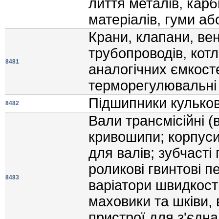
лиття металiв, карб
матерiалiв, гуми аб
Крани, клапани, ве
трубопроводiв, котл
8481
аналогiчних ємкост
терморегулювальнi 
Пiдшипники кульков
8482
Вали трансмiсiйнi (
кривошипи; корпуси
для валiв; зубчастi
роликовi гвинтовi п
8483
варiатори швидкост
маховики та шкiви,
пристрої для з'єдн