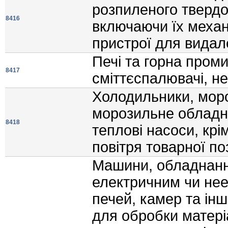
розпиленого твердог
8416
включаючи їх механi
пристрої для видале
Печi та горна пром
8417
смiттєспалювачi, не
Холодильники, мор
морозильне обладна
8418
тепловi насоси, кр
повiтря товарної по
Машини, обладнанн
електричним чи нее
печей, камер та iнш
для обробки матерi