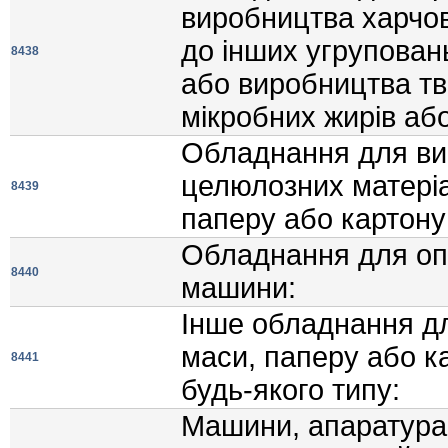
виробництва харчов
до iнших угрупован
8438
або виробництва тв
мiкробних жирiв або
Обладнання для ви
целюлозних матерiа
8439
паперу або картону
Обладнання для оп
8440
машини:
Iнше обладнання дл
маси, паперу або к
8441
будь-якого типу:
Машини, апаратура