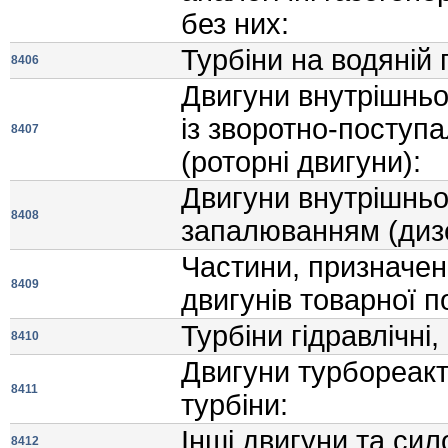
без них:
Турбiни на водянiй п
8406
Двигуни внутрiшньо
iз зворотно-посту
8407
(роторнi двигуни):
Двигуни внутрiшньо
8408
запалюванням (дизе
Частини, призначен
8409
двигунiв товарної п
Турбiни гiдравлiчнi
8410
Двигуни турбореакти
8411
турбiни:
Iншi двигуни та сил
8412