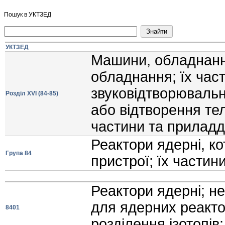
Пошук в УКТЗЕД
УКТЗЕД
Машини, обладнання
обладнання; їх час
звуковiдтворювальн
Розділ XVI (84-85)
або вiдтворення тел
частини та прилад
Реактори ядернi, ко
Група 84
пристрої; їх частин
Реактори ядернi; н
для ядерних реакто
8401
роздiлення iзотопiв: