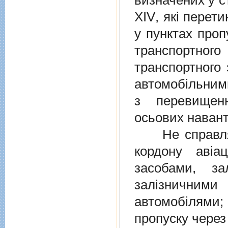
визначених у
с
XIV
, якi перет
у пунктах проп
транспортно
транспортного 
автомобiльними
з перевищен
осьових навант
Не справляєт
кордону авiа
засобами, за
залiзничними
автомобiлями
пропуску через