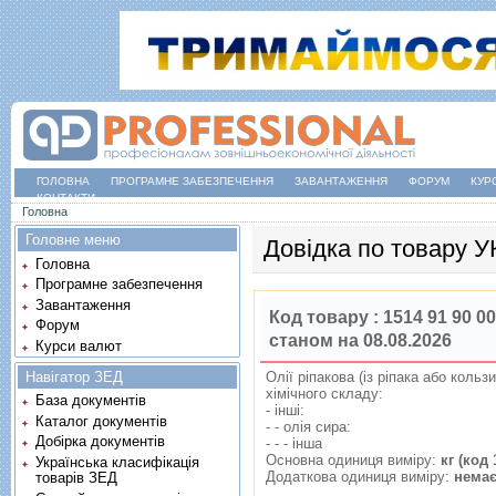
ГОЛОВНА
ПРОГРАМНЕ ЗАБЕЗПЕЧЕННЯ
ЗАВАНТАЖЕННЯ
ФОРУМ
КУР
КОНТАКТИ
Ви є тут
Головна
Головне меню
Довідка по товару 
Головна
Програмне забезпечення
Завантаження
Код товару :
1514 91 90 00
Форум
станом на 08.08.2026
Курси валют
Навігатор ЗЕД
Олiї рiпакова (iз рiпака або кольз
хiмiчного складу:
База документів
- iншi:
Каталог документів
- - олiя сира:
Добірка документів
- - - iнша
Основна одиниця виміру:
кг (код 
Українська класифікація
Додаткова одиниця виміру:
нема
товарів ЗЕД