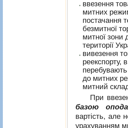
ввезення тов
митних режим
постачання т
безмитної торгів
митної зони для їх 
території Укр
вивезення то
реекспорту, в
перебувають у в
до митних режим
митний склад
При ввезенні 
базою опода
вартість, але 
урахуванням ми