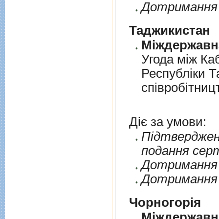
Дотримання 
Таджикистан
Угода мiж Ка
Республiки Т
спiвробiтниц
Діє за умови:
Пiдтверджен
подання сер
Дотримання п
Дотримання 
Чорногорія