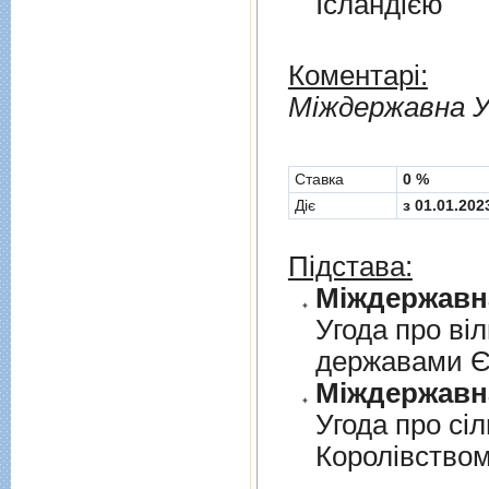
Iсландiєю
Коментарі:
Мiждержавна У
Cтавка
0 %
Діє
з 01.01.202
Підстава:
Угода про вi
державами 
Угода про сi
Королiвством