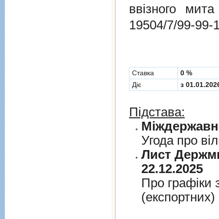
ввізного мит
19504/7/99-99-
Cтавка
0 %
Діє
з 01.01.202
Підстава:
Угода про вi
Лист Держми
22.12.2025
Про графiки 
(експортних)