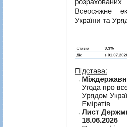
розрахованих
Всеосяжне е
України та Уря
Cтавка
3.3%
Діє
з 01.07.202
Підстава:
Угода про вс
Урядом Укра
Емiратiв
Лист Держми
18.06.2026