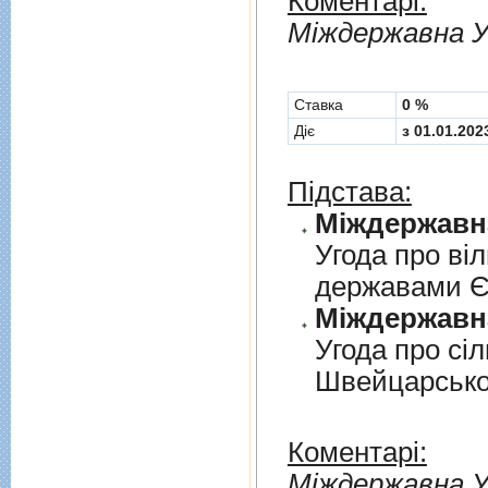
Коментарі:
Мiждержавна У
Cтавка
0 %
Діє
з 01.01.202
Підстава:
Угода про вi
державами 
Угода про сi
Швейцарськ
Коментарі:
Мiждержавна У