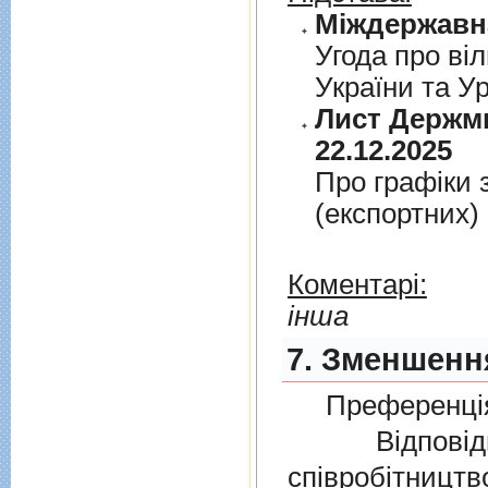
Угода про вiл
України та У
Лист Держми
22.12.2025
Про графiки 
(експортних)
Коментарі:
інша
7. Зменшення
Преференція
Відповідно
співробітниц