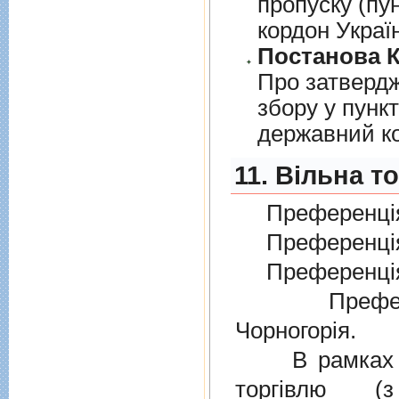
пропуску (пу
кордон Украї
Постанова К
Про затверд
збору у пунк
державний к
11. Вільна т
Преференція
Преференція
Преференція
Преферен
Чорногорія.
В рамках дiю
торгiвлю (