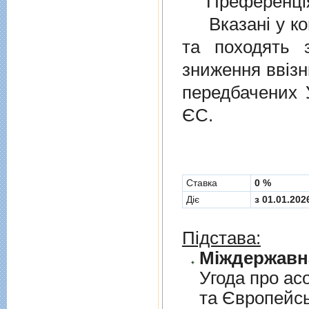
Преференція
Вказані у ком
та походять 
зниження ввізн
передбачених
ЄС.
Cтавка
0 %
Діє
з 01.01.202
Підстава:
Угода про асо
та Європейс