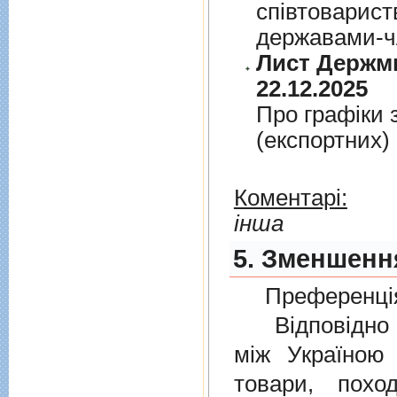
спiвтовариств
державами-чл
Лист Держми
22.12.2025
Про графiки 
(експортних)
Коментарі:
інша
5. Зменшення
Преференція
Відповідно 
мiж Україною
товари, пох