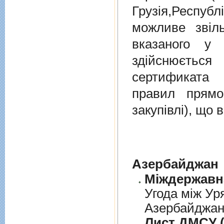
Грузiя,Респу
можливе звіл
вказаного у 
здійснюєтьс
сертификата 
правил прямо
закупівлі), що
Азербайджан
Угода між Ур
Азербайджанс
Лист ДМСУ (