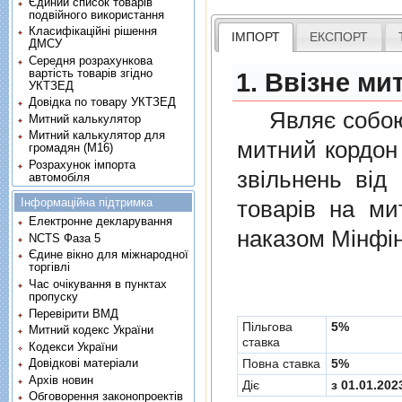
Єдиний список товарів
подвійного використання
Класифікаційні рішення
ІМПОРТ
ЕКСПОРТ
ДМСУ
Середня розрахункова
вартість товарів згідно
1. Ввізне ми
УКТЗЕД
Довідка по товару УКТЗЕД
Являє собою п
Митний калькулятор
Митний калькулятор для
митний кордон 
громадян (М16)
Розрахунок імпорта
звiльнень вiд
автомобіля
Інформаційна підтримка
товарiв на ми
Електронне декларування
наказом Мінфін
NCTS Фаза 5
Єдине вікно для міжнародної
торгівлі
Час очікування в пунктах
пропуску
Перевірити ВМД
Пільгова
5%
Митний кодекс України
ставка
Кодекси України
Повна ставка
5%
Довідкові матеріали
Архів новин
Діє
з 01.01.202
Обговорення законопроектів