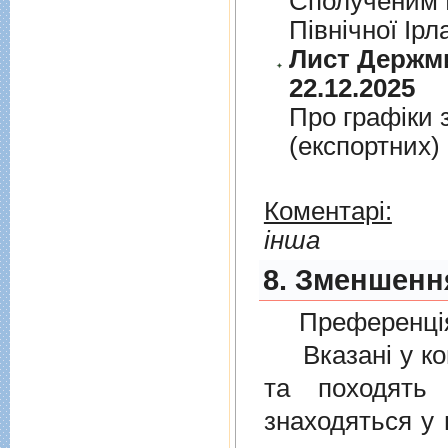
Сполученим К
Пiвнiчної Iрл
Лист Держми
22.12.2025
Про графiки 
(експортних)
Коментарі:
інша
8. Зменшенн
Преференція
Вказані у ком
та походять 
знаходяться у 