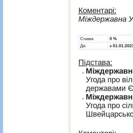
Коментарі:
Мiждержавна У
Cтавка
0 %
Діє
з 01.01.202
Підстава:
Угода про вi
державами 
Угода про сi
Швейцарськ