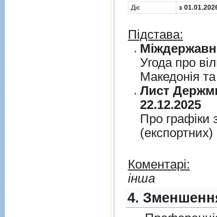
Діє
з 01.01.202
Підстава:
Угода про вi
Македонiя та
Лист Держми
22.12.2025
Про графiки 
(експортних)
Коментарі:
інша
4. Зменшення