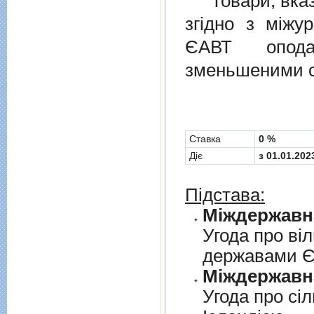
Товари, вказан
згiдно з мiжу
ЄАВТ опода
зменьшеними с
Cтавка
0 %
Діє
з 01.01.202
Підстава:
Угода про вi
державами 
Угода про сi