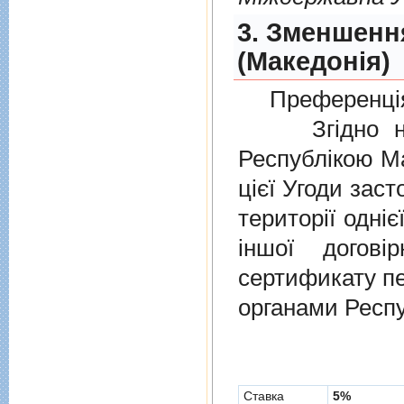
3. Зменшенн
(Македонія)
Преференція
Згідно нов
Республікою Ма
цієї Угоди заст
території одніє
іншої догов
сертификату п
органами Респу
Cтавка
5%