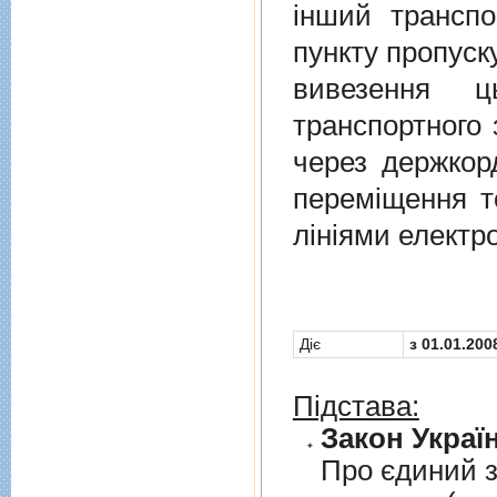
iнший транспо
пункту пропуск
вивезення ц
транспортного 
через держкор
перемiщення т
лiнiями електр
Діє
з 01.01.200
Підстава:
Закон Україн
Про єдиний з