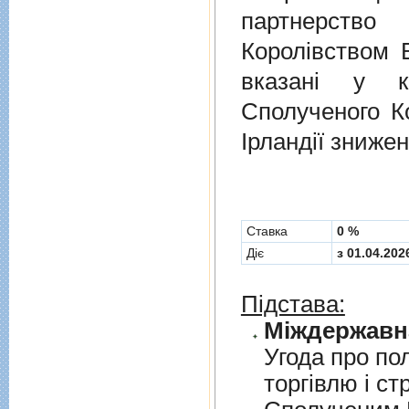
партнерств
Королівством В
вказані у к
Сполученого Ко
Ірландії знижен
Cтавка
0 %
Діє
з 01.04.202
Підстава:
Угода про по
торгiвлю i ст