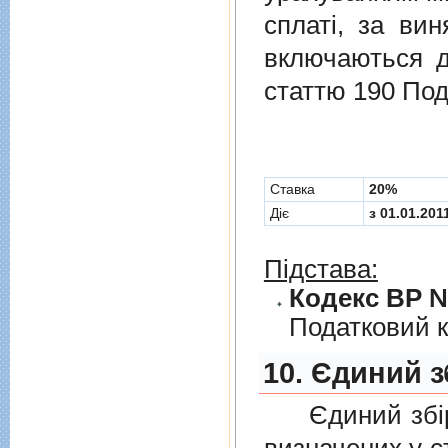
сплаті, за ви
включаються до
статтю 190 Под
Cтавка
20%
Діє
з 01.01.201
Підстава:
Кодекс ВР № 
Податковий к
10. Єдиний з
Єдиний збiр с