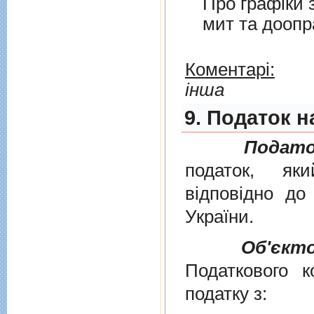
Про графiки 
мит та дооп
Коментарі:
інша
9. Податок н
Подато
податок, як
вiдповiдно д
України
.
Об'єкт
Податкового к
податку з: