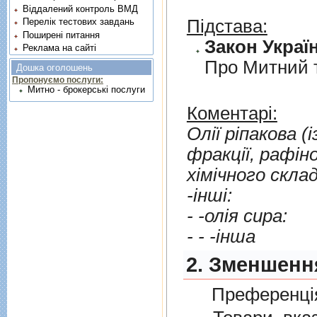
Віддалений контроль ВМД
Підстава:
Перелік тестових завдань
Поширені питання
Закон Україн
Реклама на сайті
Про Митний 
Дошка оголошень
Пропонуємо послуги:
Митно - брокерські послуги
Коментарі:
Олiї рiпакова (
фракцiї, рафiнованi або нерафiнованi, але без змiни їх
хiмiчного склад
-iншi:
- -олiя сира:
- - -iнша
2. Зменшенн
Преференція