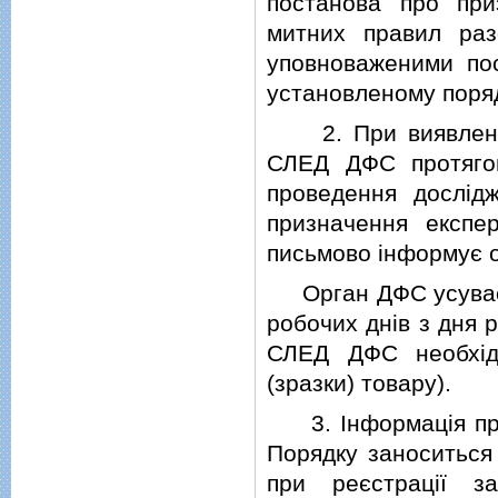
постанова про при
митних правил раз
уповноваженими по
установленому поряд
2. При виявленнi п
СЛЕД ДФС протягом
проведення дослiдж
призначення експе
письмово iнформує 
Орган ДФС усуває в
робочих днiв з дня 
СЛЕД ДФС необхiдн
(зразки) товару).
3. Iнформацiя про в
Порядку заноситься 
при реєстрацiї за