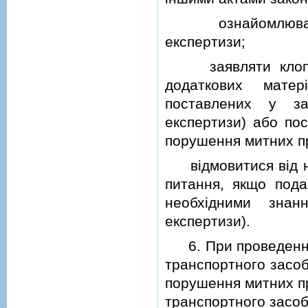
ознайомлюватися
експертизи;
заявляти клопот
додаткових матер
поставлених у за
експертизи) або пос
порушення митних п
вiдмовитися вiд над
питання, якщо пода
необхiдними знан
експертизи).
6. При проведеннi 
транспортного засоб
порушення митних пр
транспортного засобу