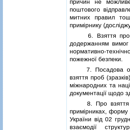
причин не можливе
поштового вiдправл
митних правил тощ
примiрнику (дослiдж
6. Взяття проб (з
додержанням вимог 
нормативно-технiч
пожежної безпеки.
7. Посадова особ
взяття проб (зразкi
мiжнародних та нацi
документацiї щодо зд
8. Про взяття про
примiрниках, форму 
України вiд 02 гру
взаємодiї структу