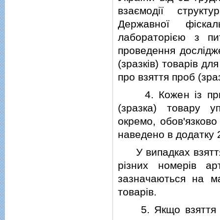
взаємодiї структу
Державної фiска
лабораторiєю з п
проведення дослiдже
(зразкiв) товарiв д
про взяття проб (зраз
4. Кожен iз примi
(зразка) товару у
окремо, обов'язково
наведено в додатку 
У випадках взяття 
рiзних номерiв арт
зазначаються на ма
товарiв.
5. Якщо взяття кон