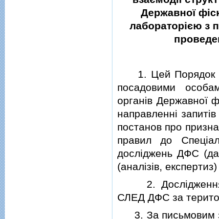
Державної фiск
лабораторiєю з п
проведен
1. Цей Порядок виз
посадовими особам
органiв Державної ф
направленнi запитiв
постанов про призна
правил до Спецiал
дослiджень ДФС (да
(аналiзiв, експерти
2. Дослiдження (а
СЛЕД ДФС за терито
3. За письмовим з