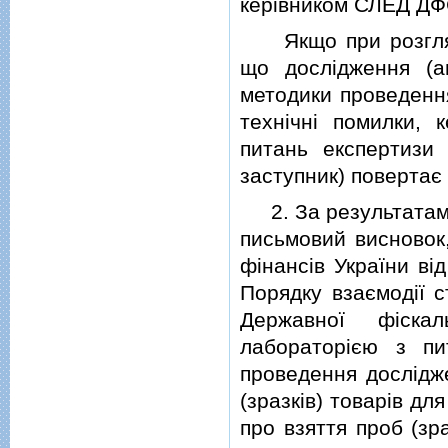
керiвником СЛЕД ДФС
Якщо при розглядi
що дослiдження (а
методики проведення
технiчнi помилки, к
питань експертизи
заступник) повертає
2. За результатами 
письмовий висновок
фiнансiв України вi
Порядку взаємодiї с
Державної фiска
лабораторiєю з п
проведення дослiдже
(зразкiв) товарiв д
про взяття проб (зра