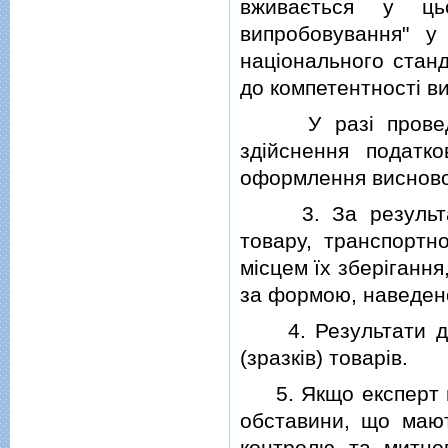
вживається у ць
випробовування" у
нацiонального стан
до компетентностi в
У разi проведенн
здiйснення податк
оформлення висновок
3. За результата
товару, транспортн
мiсцем їх зберiгання
за формою, наведено
4. Результати дос
(зразкiв) товарiв.
5. Якщо експерт пiд
обставини, що мают
контролю та митно