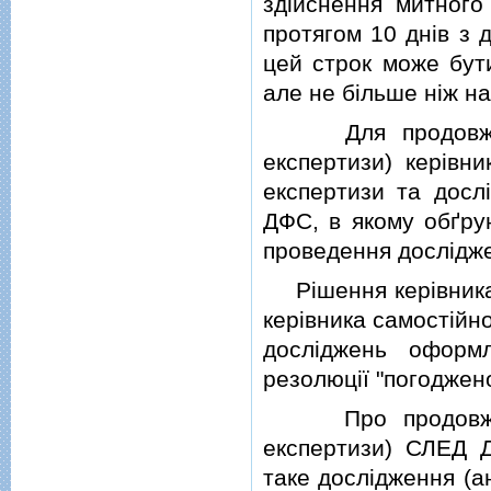
здiйснення митног
протягом 10 днiв з 
цей строк може бут
але не бiльше нiж на
Для продовження 
експертизи) керiвни
експертизи та досл
ДФС, в якому обґру
проведення дослiдже
Рiшення керiвника 
керiвника самостiйно
дослiджень оформ
резолюцiї "погоджено
Про продовження 
експертизи) СЛЕД 
таке дослiдження (а