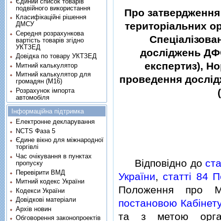
Єдиний список товарів
подвійного використання
Про затвердження 
Класифікаційні рішення
ДМСУ
територiальних ор
Середня розрахункова
Спецiалiзова
вартість товарів згідно
УКТЗЕД
дослiджень ДФС
Довідка по товару УКТЗЕД
експертиз), Но
Митний калькулятор
Митний калькулятор для
проведення дослiдж
громадян (М16)
Розрахунок імпорта
автомобіля
Інформаційна підтримка
Електронне декларування
NCTS Фаза 5
Єдине вікно для міжнародної
торгівлі
Час очікування в пунктах
Вiдповiдно до
ст
пропуску
Перевірити ВМД
України
,
статтi 84 
Митний кодекс України
Положення про Мi
Кодекси України
Довідкові матеріали
постановою Кабiнету
Архів новин
та з метою органi
Обговорення законопроектів