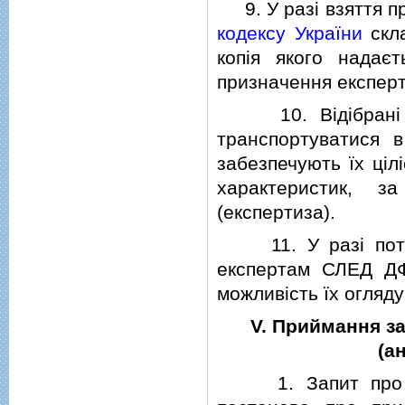
9. У разi взяття про
кодексу України
скла
копiя якого нада
призначення експерт
10. Вiдiбранi про
транспортуватися 
забезпечують їх цiл
характеристик, з
(експертиза).
11. У разi потре
експертам СЛЕД ДФ
можливiсть їх огляду
V. Приймання за
(а
1. Запит про про