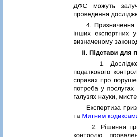
ДФС можуть залуч
проведення дослiдже
4. Призначення дос
iнших експертних ус
визначеному законо
II. Пiдстави для
1. Дослiдження (
податкового контро
справах про поруше
потреба у послугах 
галузях науки, мисте
Експертиза призна
та
Митним кодексами
2. Рiшення про п
контролю, проведен