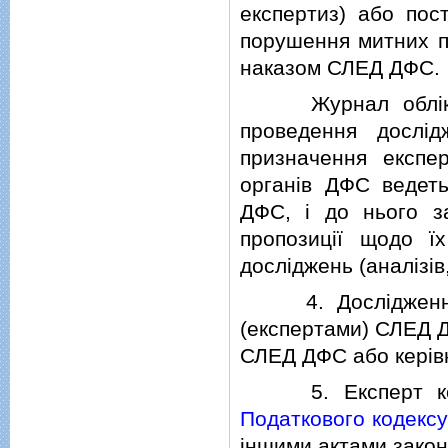
експертиз) або пос
порушення митних п
наказом СЛЕД ДФС.
Журнал облiку не
проведення дослiд
призначення експе
органiв ДФС ведет
ДФС, i до нього з
пропозицiї щодо ї
дослiджень (аналiзiв
4. Дослiдження (
(експертами) СЛЕД Д
СЛЕД ДФС або керiвни
5. Експерт кори
Податкового кодексу
iншими актами закон