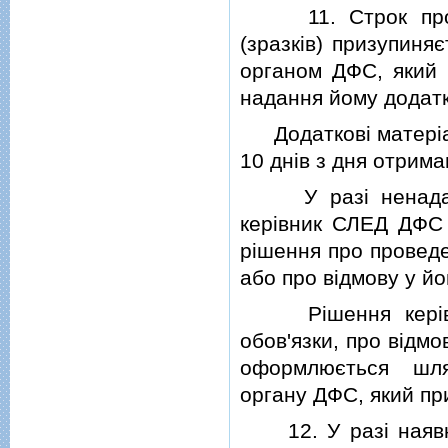
11. Строк провед
(зразкiв) призупиня
органом ДФС, який п
надання йому додатк
Додатковi матерiал
10 днiв з дня отрима
У разi ненадання
керiвник СЛЕД ДФС 
рiшення про проведе
або про вiдмову у йо
Рiшення керiвни
обов'язки, про вiдмо
оформлюється шля
органу ДФС, який при
12. У разi наявно