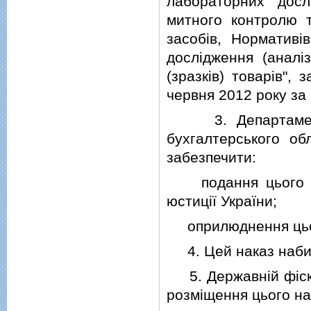
лабораторних досл
митного контролю 
засобiв, Нормативi
дослiдження (аналi
(зразкiв) товарiв",
червня 2012 року за
3. Департаменту 
бухгалтерського об
забезпечити:
подання цього нак
юстицiї України;
оприлюднення цьог
4. Цей наказ набира
5. Державнiй фiскал
розмiщення цього на