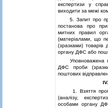
експертизи у спра
виходити за межi ком
5. Запит про пров
постанова про при
митних правил орг
(матерiалами, що п
(зразками) товарi
органу ДФС або пош
Уповноважена пос
ДФС проби (зразки
поштових вiдправле
IV
1. Взяття проб (з
(аналiзу, експерт
особами органу ДФС