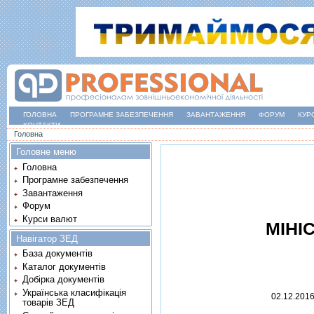
ГОЛОВНА
ПРОГРАМНЕ ЗАБЕЗПЕЧЕННЯ
ЗАВАНТАЖЕННЯ
ФОРУМ
КУР
КОНТАКТИ
Ви є тут
Головна
Головне меню
Головна
Програмне забезпечення
Завантаження
Форум
Курси валют
МIНI
Навігатор ЗЕД
База документів
Каталог документів
Добірка документів
Українська класифікація
02.12.201
товарів ЗЕД