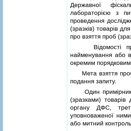
Державної фiска
лабораторiєю з п
проведення дослiдже
(зразкiв) товарiв д
про взяття проб (зраз
Вiдомостi про пр
найменування або ви
окремим порядковим
Мета взяття проб (з
подання запиту.
Один примiрник ак
(зразками) товарiв
органу ДФС, трет
уповноваженої ними
або митний контроль