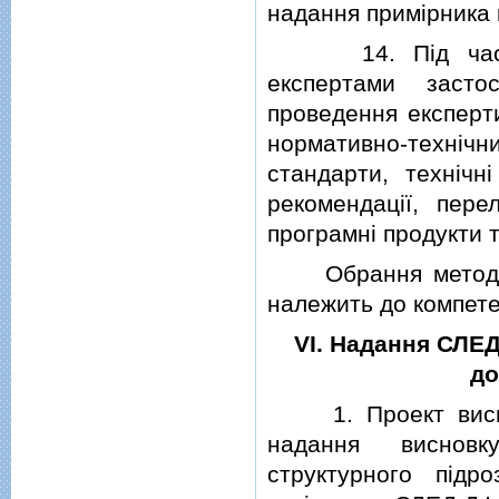
надання примiрника к
14. Пiд час пров
експертами засто
проведення експерти
нормативно-технi
стандарти, технiчнi
рекомендацiї, перел
програмнi продукти 
Обрання методу (м
належить до компете
VI. Надання СЛЕ
до
1. Проект виснов
надання висновку
структурного пiдр