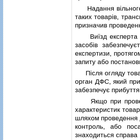
Надання вiльного 
таких товарiв, тран
призначив проведенн
Виїзд експерта до 
засобiв забезпечу
експертизи, протяго
запиту або постанов
Пiсля огляду товарi
орган ДФС, який при
забезпечує прибуття
Якщо при проведен
характеристик товару
шляхом проведення д
контроль, або пос
знаходиться справа 