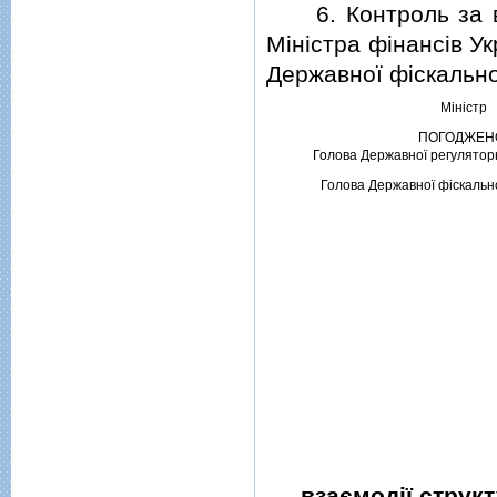
6. Контроль за ви
Мiнiстра фiнансiв Ук
Державної фiскально
Мiнiстр
ПОГОДЖЕН
Голова Державної регулятор
Голова Державної фiскальн
взаємодiї структ