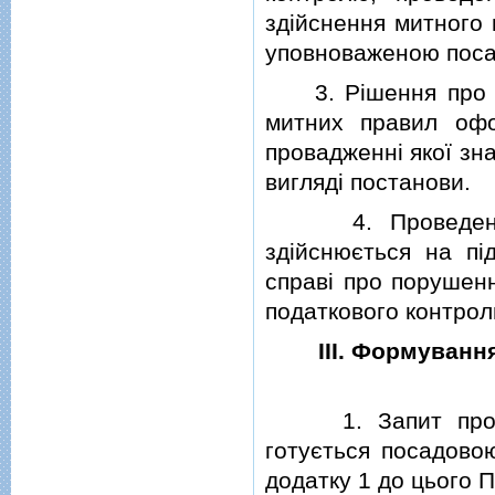
здiйснення митного
уповноваженою поса
3. Рiшення про пр
митних правил оф
провадженнi якої зн
виглядi постанови.
4. Проведення ек
здiйснюється на пi
справi про порушен
податкового контрол
III. Формуванн
1. Запит про про
готується посадов
додатку 1 до цього П