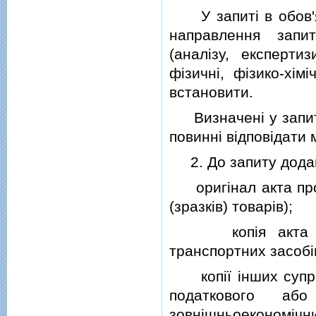
У запитi в обов'яз
направлення запи
(аналiзу, експерти
фiзичнi, фiзико-хiм
встановити.
Визначенi у запитi 
повиннi вiдповiдати 
2. До запиту дода
оригiнал акта про в
(зразкiв) товарiв);
копiя акта про 
транспортних засобiв
копiї iнших супров
податкового аб
зовнiшньоекономiчни