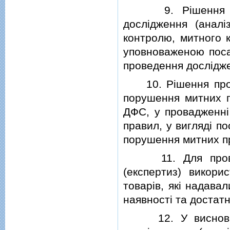
9. Рiшення про 
дослiдження (аналi
контролю, митного
уповноваженою поса
проведення дослiдже
10. Рiшення про п
порушення митних 
ДФС, у провадженнi
правил, у виглядi п
порушення митних п
11. Для проведе
(експертиз) викори
товарiв, якi надава
наявностi та достатнь
12. У висновку, 