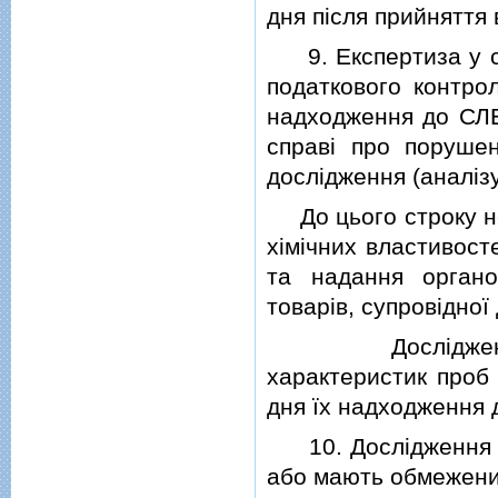
дня пiсля прийняття
9. Експертиза у сп
податкового контро
надходження до СЛЕ
справi про поруше
дослiдження (аналiзу
До цього строку не
хiмiчних властивост
та надання органо
товарiв, супровiдної 
Дослiдження фi
характеристик проб 
дня їх надходження
10. Дослiдження (ан
або мають обмежений