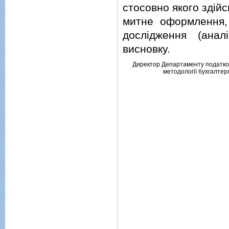
стосовно якого здiй
митне оформлення,
дослiдження (анал
висновку.
Директор Департаменту податково
методологiї бухгалтерс