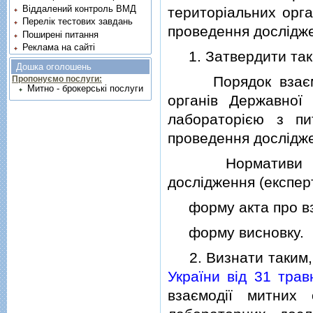
Віддалений контроль ВМД
територiальних орга
Перелік тестових завдань
проведення дослiджен
Поширені питання
Реклама на сайті
1. Затвердити такi
Дошка оголошень
Порядок взаємодiї
Пропонуємо послуги:
Митно - брокерські послуги
органiв Державної 
лабораторiєю з п
проведення дослiджен
Нормативи взятт
дослiдження (експер
форму акта про взят
форму висновку.
2. Визнати таким, 
України вiд 31 тра
взаємодiї митних