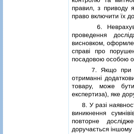
правил, з приводу 
право включити їх до
6. Неврахування
проведення дослiд
висновком, оформле
справi про поруше
посадовою особою о
7. Якщо при розг
отриманнi додаткови
товару, може бути
експертиза), яке до
8. У разi наявност
виникнення сумнiв
повторне дослiдже
доручається iншому 