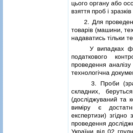
цього органу або осо
взяття проб i зразкi
2. Для проведення 
товарiв (машини, тех
надаватись тiльки те
У випадках факти
податкового конт
проведення аналiзу
технологiчна докуме
3. Проби (зразки)
складних, берутьс
(дослiджуваний та к
вимiру є достатн
експертизи) згiдно 
проведення дослiдже
України вiд 02 гру