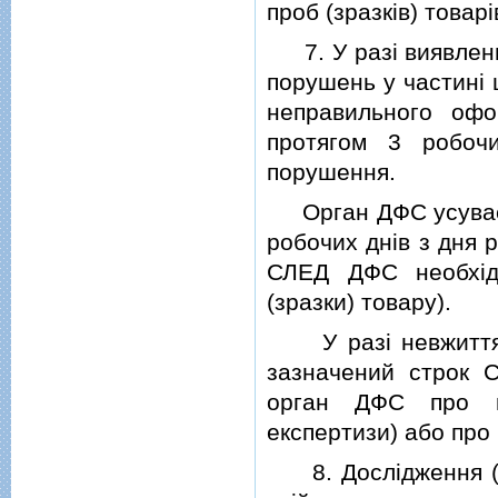
проб (зразкiв) товар
7. У разi виявлення
порушень у частинi 
неправильного офо
протягом 3 робоч
порушення.
Орган ДФС усуває в
робочих днiв з дня 
СЛЕД ДФС необхiдн
(зразки) товару).
У разi невжиття з
зазначений строк 
орган ДФС про пр
експертизи) або про 
8. Дослiдження (ана