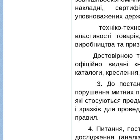
накладнi, сертиф
уповноважених держа
технiко-технологi
властивостi товарiв
виробництва та приз
Достовiрною техн
офiцiйно виданi кн
каталоги, креслення,
3. До постанови 
порушення митних пр
якi стосуються пред
i зразкiв для прове
правил.
4. Питання, постав
дослiдження (аналi