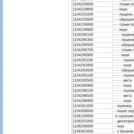
1104229000
- - - тiльки
1104229800
- - - iнше
1104231000
- - - лущен
1104233000
- - - обруше
1104239000
- - - тiльки
1104239900
- - - iнше
1104290100
- - - - лущен
1104290300
- - - - луще
1104290500
- - - - обруш
1104290700
- - - - тiльк
1104290900
- - - - iнше
1104291100
- - - - - пшен
1104291800
- - - - - iнше
1104293000
- - - - обруш
1104295100
- - - - - пшен
1104295500
- - - - - жита
1104295900
- - - - - iнше
1104298100
- - - - - пшен
1104298500
- - - - - жита
1104298900
- - - - - iнше
1104301000
- - пшеницi
1104309000
- - iнших зе
1106100000
- iз сушених
1106201000
- - денатуро
1106209000
- - iншi
1106301000
- - з бананiв