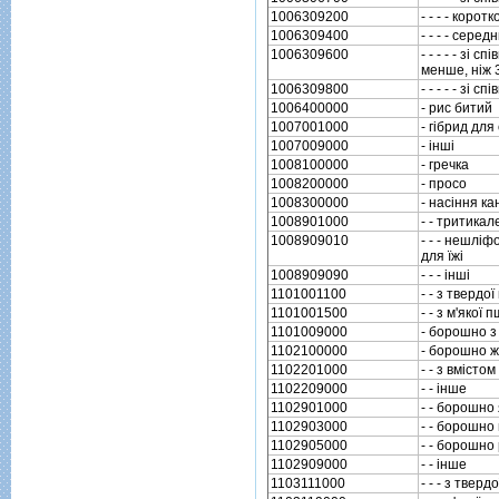
1006309200
- - - - корот
1006309400
- - - - сере
1006309600
- - - - - зi
менше, нiж 
1006309800
- - - - - зi
1006400000
- рис битий
1007001000
- гiбрид для
1007009000
- iншi
1008100000
- гречка
1008200000
- просо
1008300000
- насiння ка
1008901000
- - тритикал
1008909010
- - - нешлiф
для їжi
1008909090
- - - iншi
1101001100
- - з твердо
1101001500
- - з м'якої
1101009000
- борошно з
1102100000
- борошно 
1102201000
- - з вмiсто
1102209000
- - iнше
1102901000
- - борошно
1102903000
- - борошно
1102905000
- - борошно
1102909000
- - iнше
1103111000
- - - з твер