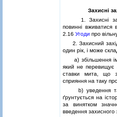
Захиснi з
1. Захиснi заходи
повиннi вживатися в
2.16
Угоди
про вiльну
2. Захисний захiд 
один рiк, i може скла
a) збiльшення iмпо
який не перевищує 
ставки мита, що з
сприяння на таку пр
b) уведення тариф
ґрунтується на iстор
за винятком значн
введення захисного 