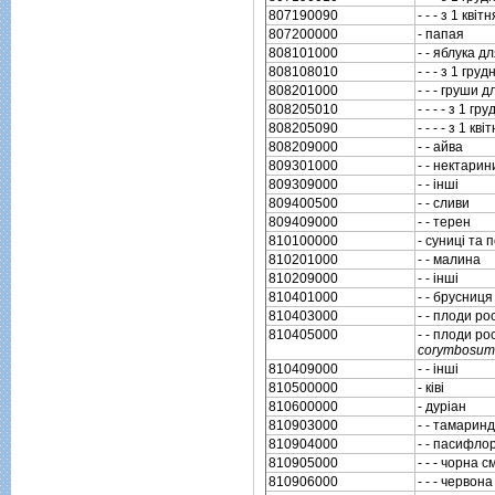
807190090
- - - з 1 квi
807200000
- папая
808101000
- - яблука д
808108010
- - - з 1 гр
808201000
- - - груши 
808205010
- - - - з 1 г
808205090
- - - - з 1 к
808209000
- - айва
809301000
- - нектарин
809309000
- - iншi
809400500
- - сливи
809409000
- - терен
810100000
- суницi та 
810201000
- - малина
810209000
- - iншi
810401000
- - брусниц
810403000
- - плоди р
810405000
- - плоди ро
corymbosum
810409000
- - iншi
810500000
- кiвi
810600000
- дурiан
810903000
- - тамарин
810904000
- - пасифло
810905000
- - - чорна 
810906000
- - - червон