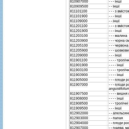
810907000
- - - iншi
810909500
- - iншi
811101100
- - - з вмiс
811101900
- - - iншi
811109000
- - iншi
811201100
- - - з вмiс
811201900
- - - iншi
811203100
- - - малина
811203900
- - - чорна 
811205100
- - - червон
811205900
- - - шовков
811209000
- - - iншi
811901100
- - - - тропi
811901900
- - - - iншi
811903100
- - - - тропi
811903900
- - - - iншi
811905000
- - - плоди 
811907000
- - - плоди 
angustifoliu
811907500
- - - - вишня
811908000
- - - - iншi
811908500
- - - тропiчн
811909500
- - - iншi
812902000
- - апельсин
812903000
- - папая
812904000
- - плоди р
812907000
- - гуаява, 