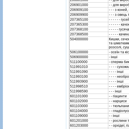
206901000
- - для вир
206909100
- - - з коней
206909900
- - - з овець 
207365100
- - - - - - гусе
207365300
- - - - - - ка
207368100
- - - - - гус
207368500
- - - - - кач
504000000
Кишки, сечов
та шматками,
розсолi, суш
506100000
- осеїн та к
506900000
- iншi
511100000
- сперма бик
511991010
- - - - сухо
511991090
- - - - iншi
511993100
- - - - необр
511993900
- - - - iншi
511998510
- - - - ембр
511998590
- - - iншi
601101000
- - гiацинти
601102000
- - нарциси
601103000
- - тюльпани
601104000
- - гладiолус
601109000
- - iншi
601201000
- - рослини 
601203000
- - орхiдеї,