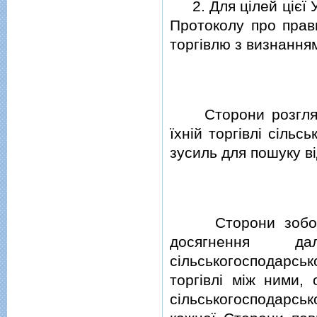
2. Для цiлей цiєї 
Протоколу про пра
торгiвлю з визнання
Сторони розглядаю
їхнiй торгiвлi сiль
зусиль для пошуку в
Сторони зобов'яз
досягнення дал
сiльськогосподарськ
торгiвлi мiж ними, 
сiльськогосподарсь