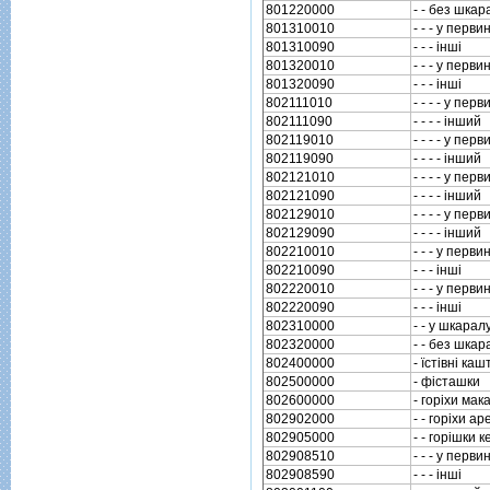
801220000
- - без шка
801310010
- - - у перв
801310090
- - - iншi
801320010
- - - у перв
801320090
- - - iншi
802111010
- - - - у пе
802111090
- - - - iнший
802119010
- - - - у пе
802119090
- - - - iнший
802121010
- - - - у пе
802121090
- - - - iнший
802129010
- - - - у пе
802129090
- - - - iнший
802210010
- - - у перв
802210090
- - - iншi
802220010
- - - у перв
802220090
- - - iншi
802310000
- - у шкарал
802320000
- - без шка
802400000
- їстiвнi каш
802500000
- фiсташки
802600000
- горiхи мак
802902000
- - горiхи а
802905000
- - горiшки к
802908510
- - - у перв
802908590
- - - iншi