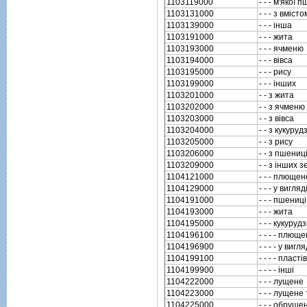
1103119000
- - - м'якої
1103131000
- - - з вмiс
1103139000
- - - iнша
1103191000
- - - жита
1103193000
- - - ячменю
1103194000
- - - вiвса
1103195000
- - - рису
1103199000
- - - iнших
1103201000
- - з жита
1103202000
- - з ячменю
1103203000
- - з вiвса
1103204000
- - з кукуруд
1103205000
- - з рису
1103206000
- - з пшениц
1103209000
- - з iнших 
1104121000
- - - плющен
1104129000
- - - у вигля
1104191000
- - - пшеницi
1104193000
- - - жита
1104195000
- - - кукуруд
1104196100
- - - - плющ
1104196900
- - - - у вигл
1104199100
- - - - пластi
1104199900
- - - - iншi
1104222000
- - - лущене
1104223000
- - - лущене
1104225000
- - - обруше