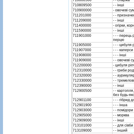
710809500
- - iншi
710900000
- овочевi су
711201000
- - призначе
711209000
- - iншi
711400000
- огiрки, ко
711590000
- - iншi
711901000
- - - перець
перцю
711905000
- - - цибуля
711907000
- - - каперси
711908000
- - - iншi
711909000
- - овочевi с
712200000
- цибуля рi
712310000
- - гриби ро
712320000
- - аурикуляр
712330000
- - тремелов
712390000
- - iншi
712900500
- - картопля
без будь-як
712901100
- - - гiбрид 
712901900
- - - iнша
712903000
- - помiдори
712905000
- - морква
712909000
- - iншi
713101000
- - для сiвби
713109000
- - iнший