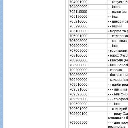
704901000
- - капуста 
704909000
- - iнша
705110000
- - головчас
705190000
- - iншi
705210000
- - цикорiй 
705290000
- - iнший
706100000
- морква та 
706901000
- - селера 
706903000
- - хрiн звич
706909000
- - iншi
707009000
- корнiшони
708100000
- горох (
Pisu
708200000
- квасоля (
V
708900000
- iншi бобовi
709200000
- спаржа
709300000
- баклажани
709400000
- селера, i
709510000
- - гриби ро
709591000
- - - лисички
709593000
- - - бiлi гри
709595000
- - - трюфелi
709599000
- - - iншi
709601000
- - солодки
709609100
- - - роду
Ca
смолистих б
709609500
- - - для п
резиноїдiв