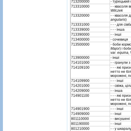
713200000
- турецький 
713310000
- - квасоля 
Wilczek
713320000
- - квасоля 
angularis
)
713331000
- - - для сiвб
713339000
- - - iнша
713390000
- - iншi
713400000
- сочевиця
713500000
- боби кормо
Major
) i боб
var. equina, 
713900000
- iншi
714101000
- - гранули з
714109100
- - - якi пр
нетто не бiл
мороженi, п
714109900
- - - iншi
714201000
- - свiжа, ц
714209000
- - iнша
714901100
- - - якi пр
нетто не бiл
мороженi, п
714901900
- - - iншi
714909000
- - iншi
801110000
- - висушенi
801190000
- - iншi
801210000
- - у шкарал