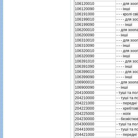
106120010
- - - для зоо
106120090
- - - iншi
106191000
- - - кролi св
106199010
- - - - для з
106199090
- - - - iншi
106200010
- - для зооп
106200090
- - iншi
106310010
- - - для зоо
106310090
- - - iншi
106320010
- - - для зоо
106320090
- - - iншi
106391010
- - - - для з
106391090
- - - - iншi
106399010
- - - - для з
106399090
- - - - iншi
106900010
- - для зооп
106900090
- - iншi
204100000
- тушi та по
204210000
- - тушi та 
204221000
- - - передн
204223000
- - - хребто
204225000
- - - ноги
204230000
- - безкiстко
204300000
- тушi та п
204410000
- - тушi та 
204421000
- - - передн