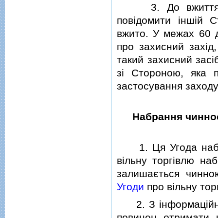
3. До вжиття за
повiдомити iншiй С
вжито. У межах 60 д
про захисний захiд
такий захисний засi
зi Стороною, яка п
застосування заходу
Набрання чиннос
1. Ця Угода набир
вiльну торгiвлю на
залишається чинно
Угоди
про вiльну тор
2. З iнформацiйн
повинен отримати к