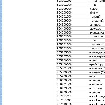
803001100
- - плантай
803001900
- - iншi
803009000
- сушенi
804100000
- фiнiки
804201000
- - свiжий
804209000
- - сушений
804300000
- ананаси
804400000
- авокадо
804500000
- гуаява, ма
805102000
- - апельсин
805108000
- - iншi
805201000
- - клемент
805203000
- - монреаль
805205000
- - мандарин
805207000
- - танжери
805209000
- - iншi
805400000
- грейпфрут
805501000
- - лимони (
C
805509000
- - лайми (
Ci
805900000
- iншi
806109000
- - iнший
806201000
- - коринка
806203000
- - султана
806209000
- - iнший
807110010
- - - з 1 гр
807110090
- - - з 1 квi
807190010
- - - з 1 гр