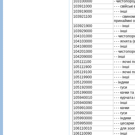
103100000
- чистопоро
103911000
- - - свiйськi
103919000
- - - iншi
103921100
- - - - сви
принаймнi о
103921900
- - - - iншi
103929000
- - - iншi
104101000
- - чистопо
104103000
- - - ягнята 
104108000
- - - iншi
104201000
- - чистопо
104209000
- - iншi
105111100
- - - - яєчнi
105111900
- - - - iншi
105119100
- - - - яєчнi
105119900
- - - - iншi
105120000
- - iндики
105192000
- - - гуси
105199000
- - - качки т
105940010
- - - курчат
105940090
- - - iншi
105991000
- - - качки
105992000
- - - гуси
105993000
- - - iндики
105995000
- - - цесарки
106110010
- - - для зоо
106110090
- - - iншi