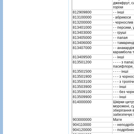
джекфрут, с
горiхи
812909800
- - iншi
813100000
- абрикоси
813200000
- чорнослив
813401000
- - персики,
813403000
- - грушi
813405000
- - папая
813406000
- - тамаринд
813407000
- - анакард
карамбола т
813409500
- - iншi
813501200
- - - - з па
пасифлори, 
813501500
- - - - iншi
813501900
- - - з чорн
813503100
- - - з тропiч
813503900
- - - iншi
813509100
- - - без чо
813509900
- - - iншi
814000000
Шкiрки цитру
мороженi, с
зберiгання в
забезпечує 
903000000
Мате
904110000
- - неподрi
904120000
- - подрiбн