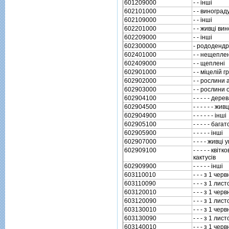
601209000
- - iншi
602101000
- - виноград
602109000
- - iншi
602201000
- - живцi ви
602209000
- - iншi
602300000
- рододендр
602401000
- - нещепле
602409000
- - щепленi
602901000
- - мiцелiй г
602902000
- - рослини
602903000
- - рослини 
602904100
- - - - - дере
602904500
- - - - - - ж
602904900
- - - - - - iншi
602905100
- - - - - баг
602905900
- - - - - iншi
602907000
- - - - живц
602909100
- - - - - квi
кактусiв
602909900
- - - - - iншi
603110010
- - - з 1 че
603110090
- - - з 1 ли
603120010
- - - з 1 че
603120090
- - - з 1 ли
603130010
- - - з 1 че
603130090
- - - з 1 ли
603140010
- - - з 1 че