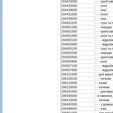
204423000
- - - хребто
204425000
- - - ноги
204429000
- - - iншi
204431000
- - - ягнят
204439000
- - - iншi
204501100
- - - тушi т
204501300
- - - передн
204501500
- - - хребто
204501900
- - - ноги та
204503100
- - - - вiдруб
204503900
- - - - вiдруб
204505100
- - - тушi т
204505300
- - - передн
204505500
- - - хребто
204505900
- - - ноги
204507100
- - - - вiдруб
204507900
- - - - вiдруб
206101000
- - для вир
206109100
- - - печiнки
206210000
- - язики
206220000
- - печiнки
206291000
- - - для в
206300000
- зi свинини
206410000
- - печiнки
206492000
- - - з дома
206498000
- - - iншi
206801000
- - для вир