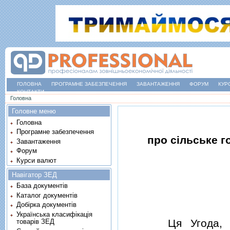
ГОЛОВНА
ПРОГРАМНЕ ЗАБЕЗПЕЧЕННЯ
ЗАВАНТАЖЕННЯ
ФОРУМ
КУР
КОНТАКТИ
Ви є тут
Головна
Головне меню
Головна
Програмне забезпечення
про сiльське г
Завантаження
Форум
Курси валют
Навігатор ЗЕД
База документів
Каталог документів
Добірка документів
Українська класифікація
Ця Угода, яка ст
товарів ЗЕД