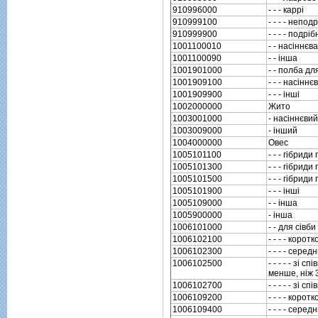
910996000
- - - каррi
910999100
- - - - непо
910999900
- - - - подрi
1001100010
- - насiннєва
1001100090
- - iнша
1001901000
- - полба дл
1001909100
- - - насiнн
1001909900
- - - iншi
1002000000
Жито
1003001000
- насiннєвий
1003009000
- iнший
1004000000
Овес
1005101100
- - - гiбриди
1005101300
- - - гiбриди
1005101500
- - - гiбриди
1005101900
- - - iншi
1005109000
- - iнша
1005900000
- iнша
1006101000
- - для сiвби
1006102100
- - - - корот
1006102300
- - - - сере
1006102500
- - - - - зi
менше, нiж 
1006102700
- - - - - зi
1006109200
- - - - корот
1006109400
- - - - сере