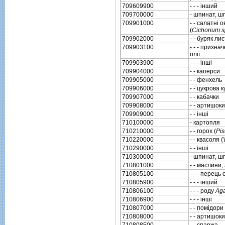
709609900
- - - iнший
709700000
- шпинат, ш
709901000
- - салатнi о
(
Cichorium s
709902000
- - буряк ли
709903100
- - - призна
олiї
709903900
- - - iншi
709904000
- - каперси
709905000
- - фенхель
709906000
- - цукрова 
709907000
- - кабачки
709908000
- - артишоки
709909000
- - iншi
710100000
- картопля
710210000
- - горох (
Pi
710220000
- - квасоля (
710290000
- - iншi
710300000
- шпинат, ш
710801000
- - маслини,
710805100
- - - перець
710805900
- - - iнший
710806100
- - - роду
Aga
710806900
- - - iншi
710807000
- - помiдори
710808000
- - артишоки
710808500
- - спаржа