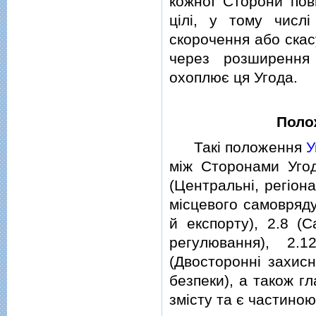
кожної Сторони пови
цiлi, у тому числ
скорочення або скас
через розширення п
охоплює ця Угода.
Поло
Такi положення
У
мiж Сторонами Угоди
(Центральнi, регiон
мiсцевого самовряду
й експорту), 2.8 (С
регулювання), 2.1
(Двостороннi захисн
безпеки), а також г
змiсту та є частиною