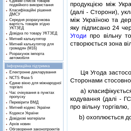
Єдиний список товарів
продукцiєю мiж Укра
подвійного використання
Класифікаційні рішення
(далi - Сторони), у
ДМСУ
мiж Україною та дер
Середня розрахункова
вартість товарів згідно
яку пiдписано 24 чер
УКТЗЕД
Довідка по товару УКТЗЕД
Угоди
про вiльну то
Митний калькулятор
створюється зона вi
Митний калькулятор для
громадян (М16)
Розрахунок імпорта
автомобіля
Інформаційна підтримка
Ця Угода застосовує
Електронне декларування
NCTS Фаза 5
Сторонами стосовно 
Єдине вікно для міжнародної
торгівлі
a) класифiкується в
Час очікування в пунктах
пропуску
кодування (далi - ГС
Перевірити ВМД
про вiльну торгiвлю,
Митний кодекс України
Кодекси України
b) охоплюється до
Довідкові матеріали
Архів новин
Обговорення законопроектів