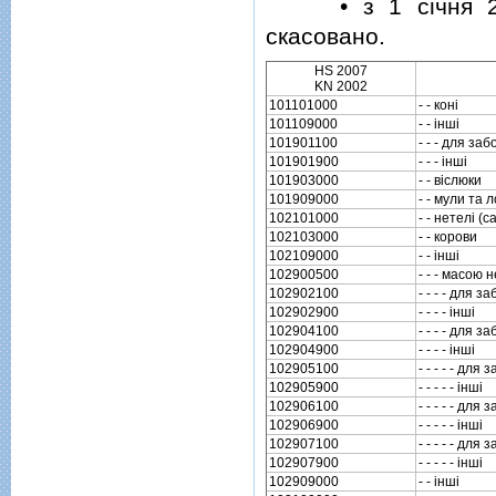
• з 1 сiчня 2019
скасовано.
HS 2007
KN 2002
101101000
- - конi
101109000
- - iншi
101901100
- - - для за
101901900
- - - iншi
101903000
- - вiслюки
101909000
- - мули та 
102101000
- - нетелi (
102103000
- - корови
102109000
- - iншi
102900500
- - - масою 
102902100
- - - - для з
102902900
- - - - iншi
102904100
- - - - для з
102904900
- - - - iншi
102905100
- - - - - для 
102905900
- - - - - iншi
102906100
- - - - - для 
102906900
- - - - - iншi
102907100
- - - - - для 
102907900
- - - - - iншi
102909000
- - iншi