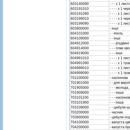
603140090
- - - з 1 ли
603191010
- - - - з 1 ч
603191090
- - - - з 1 
603199010
- - - - з 1 ч
603199090
- - - - з 1 
603900000
- iншi
604101000
- - ягель
604109000
- - iншi
604912000
- - - рiздвян
604914000
- - - гiлки х
604919000
- - - iншi
604991010
- - - - з 1 л
604991090
- - - - з 1 т
604999010
- - - - з 1 л
604999090
- - - - з 1 т
701100000
- насiннєва
701901000
- - для вир
701905000
- - - молода
701909000
- - - iнша
703101100
- - - насiннє
703101900
- - - iнша
703109000
- - цибуля-
703200000
- часник
703900000
- цибуля-по
704100000
- капуста цв
704200000
- капуста б