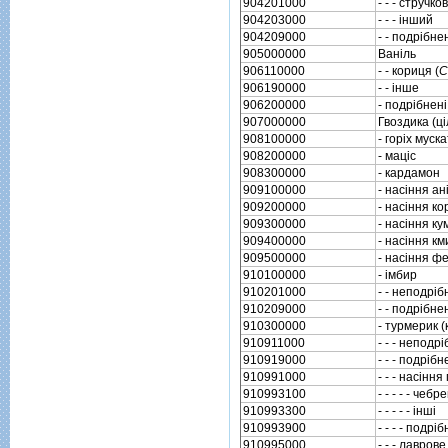
904201000
- - - стручк
904203000
- - - iнший
904209000
- - подрiбне
905000000
Ванiль
906110000
- - кориця (
C
906190000
- - iнше
906200000
- подрiбнен
907000000
Гвоздика (цi
908100000
- горiх муск
908200000
- мацiс
908300000
- кардамон
909100000
- насiння ан
909200000
- насiння ко
909300000
- насiння ку
909400000
- насiння км
909500000
- насiння ф
910100000
- iмбир
910201000
- - неподрi
910209000
- - подрiбн
910300000
- турмерик (
910911000
- - - неподр
910919000
- - - подрiб
910991000
- - - насiння
910993100
- - - - - чеб
910993300
- - - - - iншi
910993900
- - - - подр
910995000
- - - лавров