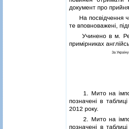
документ про прийня
На посвiдчення чог
те вповноваженi, пiд
Учинено в м. Рейк'
примiрниках англiйс
За Україну
1. Мито на iмпорт 
позначенi в таблицi
2012 року.
2. Мито на iмпорт 
позначенi в таблицi