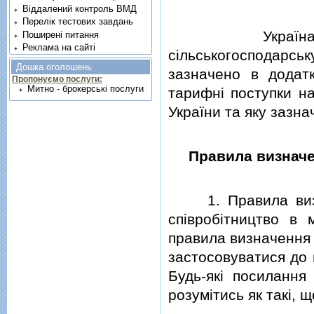
Віддалений контроль ВМД
Перелік тестових завдань
Україна пови
Поширені питання
Реклама на сайті
сiльськогосподарсь
Дошка оголошень
зазначено в додатк
Пропонуємо послуги:
Митно - брокерські послуги
тарифнi поступки на
України та яку зазнач
Правила визначе
1. Правила визна
спiвробiтництво в 
правила визначення
застосовуватися до ц
Будь-якi посилання
розумiтись як такi, 