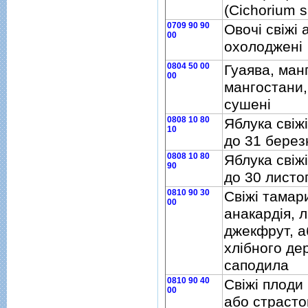
(Cichorium s
0709 90 90
Овочi свiжi 
00
охолодженi
0804 50 00
Гуаява, ман
00
мангостани,
сушенi
0808 10 80
Яблука свiжi
10
до 31 берез
0808 10 80
Яблука свiжi
90
до 30 листо
0810 90 30
Свiжi тамар
00
анакардiя, л
джекфрут, а
хлiбного де
саподила
0810 90 40
Свiжi плоди
00
або страсто