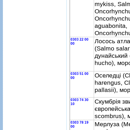
mykiss, Salm
Oncorhynchus
Oncorhynch
aguabonita,
Oncorhynchu
0303 22 00
Лосось атл
00
(Salmo salar
дунайський
hucho), мор
0303 51 00
Оселедцi (C
00
harengus, C
pallasii), м
0303 74 30
Скумбрiя зв
10
європейськ
scombrus),
0303 78 19
Мерлуза (Me
00