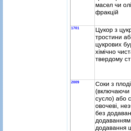
масел чи олi
фракцiй
1701
Цукор з цук
тростини аб
цукрових бур
хiмiчно чист
твердому ст
2009
Соки з плод
(включаючи
сусло) або 
овочевi, не
без додаван
додаванням
додавання ц