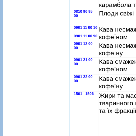
карамбола т
0810 90 95
Плоди свiжi
00
0901 11 00 10
Кава несмаж
-
кофеїном
0901 11 00 90
0901 12 00
Кава несмаж
00
кофеїну
0901 21 00
Кава смажен
00
кофеїном
0901 22 00
Кава смажен
00
кофеїну
1501
-
1506
Жири та ма
тваринного
та їх фракцi