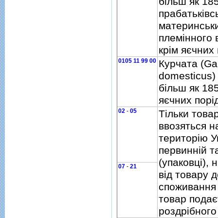
бiльш як 185
прабатькiвс
материнськи
племiнного 
крiм яєчних 
0105 11 99 00
Курчата (Ga
domesticus)
бiльш як 185
яєчних порi
02
-
05
Тiльки това
ввозяться н
територiю У
первиннiй т
(упаковцi), 
07
-
21
вiд товару д
споживання i
товар подає
роздрiбного