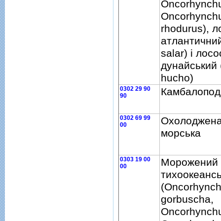
Oncorhynch
Oncorhynch
rhodurus), 
атлантични
salar) i лосо
дунайський
hucho)
0302 29 90
Камбалоподi
90
0302 69 99
Охолоджена
00
морська
0303 19 00
Морожений 
00
тихоокеанс
(Oncorhync
gorbuscha,
Oncorhynchu