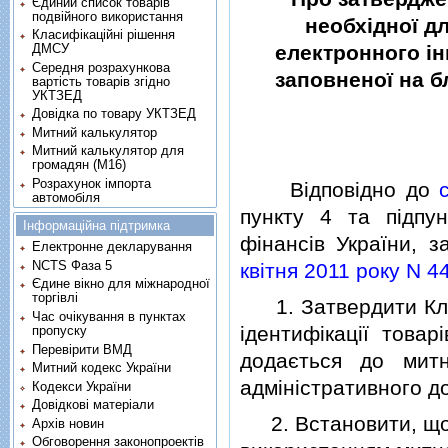
Єдиний список товарів
подвійного використання
необхiдної дл
Класифікаційні рішення
ДМСУ
електронного iн
Середня розрахункова
заповненої на б
вартість товарів згідно
УКТЗЕД
Довідка по товару УКТЗЕД
Митний калькулятор
Митний калькулятор для
громадян (М16)
Розрахунок імпорта
Вiдповiдно до
автомобіля
пункту 4 та пiдпу
Інформаційна підтримка
фiнансiв України, 
Електронне декларування
NCTS Фаза 5
квiтня 2011 року N 4
Єдине вікно для міжнародної
торгівлі
1. Затвердити Клас
Час очікування в пунктах
iдентифiкацiї товар
пропуску
Перевірити ВМД
додається до митн
Митний кодекс України
адмiнiстративного до
Кодекси України
Довідкові матеріали
2. Встановити, що 
Архів новин
Обговорення законопроектів