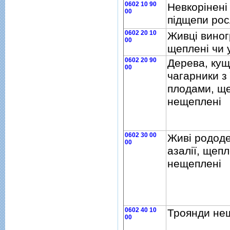
0602 10 90
Невкорiненi
00
пiдщепи ро
0602 20 10
Живцi виног
00
щепленi чи 
0602 20 90
Дерева, кущ
00
чагарники з
плодами, ще
нещепленi
0602 30 00
Живi родод
00
азалiї, щепл
нещепленi
0602 40 10
Троянди не
00