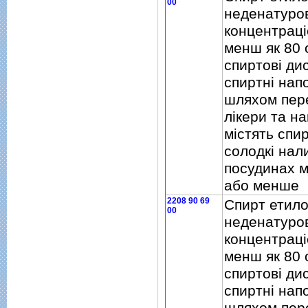
00
неденатуро
концентрацi
менш як 80 
спиртовi ди
спиртнi нап
шляхом пер
лiкери та на
мiстять спир
солодкi нали
посудинах м
або менше
2208 90 69
Спирт етил
00
неденатуро
концентрацi
менш як 80 
спиртовi ди
спиртнi нап
шляхом пер