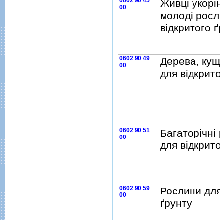
0602 90 45
Живцi укорiн
00
молодi росл
вiдкритого 
0602 90 49
Дерева, кущ
00
для вiдкрит
0602 90 51
Багаторiчнi
00
для вiдкрит
0602 90 59
Рослини для
00
ґрунту