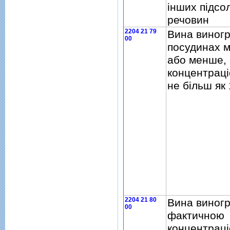
iнших пiдс
речовин
2204 21 79
Вина виногра
00
посудинах м
або менше,
концентрацi
не бiльш як
2204 21 80
Вина виногр
00
фактичною
концентрацi