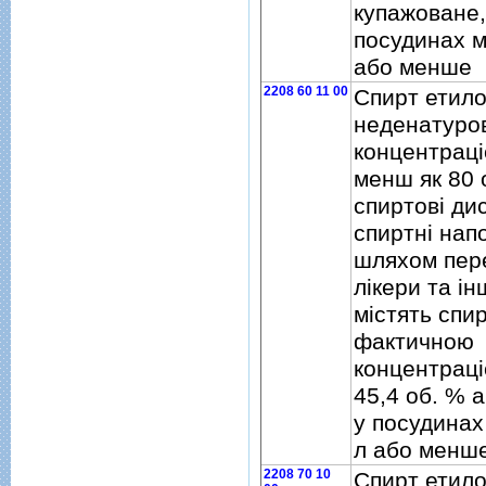
купажоване,
посудинах м
або менше
2208 60 11 00
Спирт етил
неденатуро
концентрацi
менш як 80 
спиртовi ди
спиртнi нап
шляхом пер
лiкери та iн
мiстять спир
фактичною
концентрацi
45,4 об. % 
у посудинах
л або менш
2208 70 10
Спирт етил