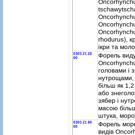
Oncorhynch
tschawytsch
Oncorhynchu
Oncorhynch
Oncorhynch
rhodurus), к
iкри та мол
0303 21 20
Форель вид
00
Oncorhynchu
головами i 
нутрощами,
бiльш як 1,2
або знеголо
зябер i нутр
масою бiльш
штука, мор
0303 21 80
Форель мор
00
видiв Oncor