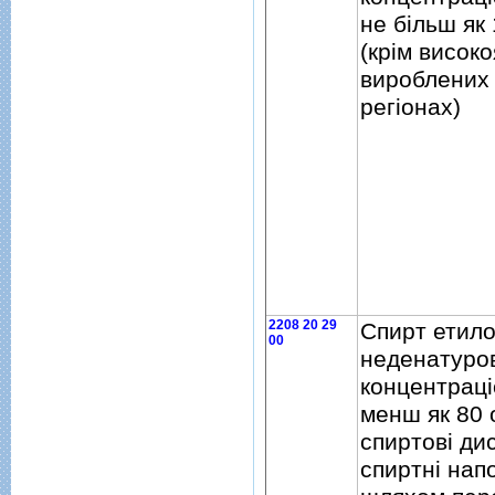
не бiльш як
(крiм високо
вироблених 
регiонах)
2208 20 29
Спирт етил
00
неденатуро
концентрацi
менш як 80 
спиртовi ди
спиртнi нап