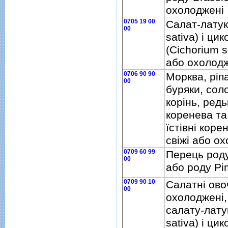
охолодженi
0705 19 00
Салат-латук
00
sativa) i цик
(Cichorium s
або охолодж
0706 90 90
Морква, рiпа
00
буряки, сол
корiнь, редь
коренева та
їстiвнi коре
свiжi або о
0709 60 99
Перець род
00
або роду Pi
0709 90 10
Салатнi овоч
00
охолодженi,
салату-лату
sativa) i цик