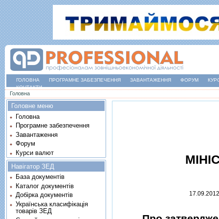
ГОЛОВНА
ПРОГРАМНЕ ЗАБЕЗПЕЧЕННЯ
ЗАВАНТАЖЕННЯ
ФОРУМ
КУР
КОНТАКТИ
Ви є тут
Головна
Головне меню
Головна
Програмне забезпечення
Завантаження
Форум
Курси валют
МIНI
Навігатор ЗЕД
База документів
Каталог документів
17.09.201
Добірка документів
Українська класифікація
товарів ЗЕД
Про затвердже