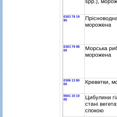
spp.), моро
0303 79 19
Прiсноводна
90
морожена
0303 79 98
Морська ри
00
морожена
0306 13 80
Креветки, м
00
0601 10 10
Цибулини гi
00
станi вегет
спокою