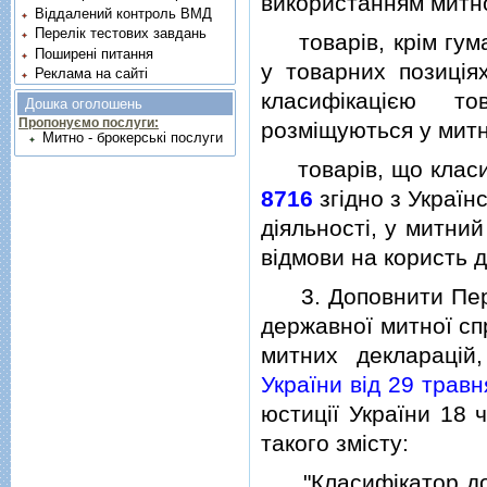
використанням митно
Віддалений контроль ВМД
Перелік тестових завдань
товарiв, крiм гуман
Поширені питання
у товарних позицi
Реклама на сайті
класифiкацiєю то
Дошка оголошень
Пропонуємо послуги:
розмiщуються у митн
Митно - брокерські послуги
товарiв, що класиф
8716
згiдно з Україн
дiяльностi, у митни
вiдмови на користь 
3. Доповнити Перел
державної митної сп
митних декларацi
України вiд 29 трав
юстицiї України 18 
такого змiсту:
"Класифiкатор додат