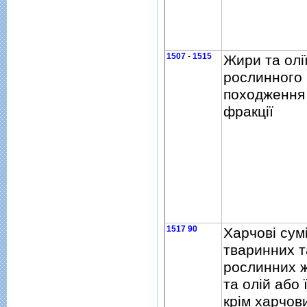
1507
-
1515
Жири та олi
рослинного
походження 
фракцiї
1517 90
Харчовi сумi
тваринних т
рослинних ж
та олiй або 
крiм харчов