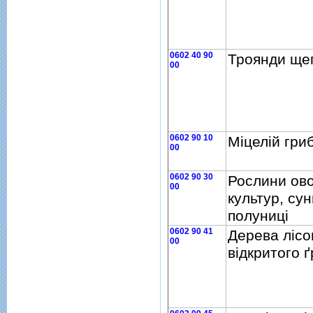
0602 40 90
Троянди ще
00
0602 90 10
Мiцелiй гриб
00
0602 90 30
Рослини ов
00
культур, сун
полуницi
0602 90 41
Дерева лiсо
00
вiдкритого 