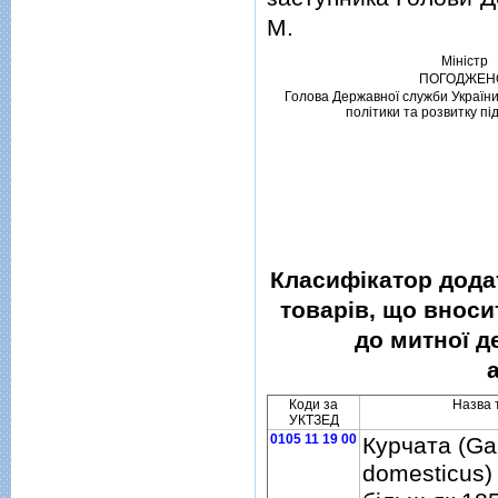
М.
Мiнiстр
ПОГОДЖЕН
Голова Державної служби України
полiтики та розвитку п
Класифiкатор додат
товарiв, що вноси
до митної д
Коди за
Назва 
УКТЗЕД
0105 11 19 00
Курчата (Ga
domesticus)