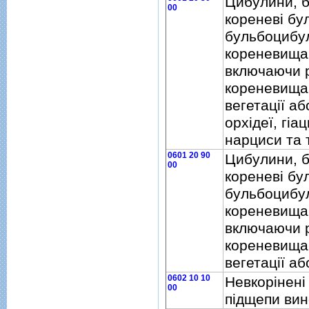
Цибулини, б
00
кореневi бу
бульбоцибу
кореневища
включаючи 
кореневища,
вегетацiї аб
орхiдеї, гiа
нарциси та
0601 20 90
Цибулини, б
00
кореневi бу
бульбоцибу
кореневища
включаючи 
кореневища,
вегетацiї аб
0602 10 10
Невкорiненi
00
пiдщепи вин