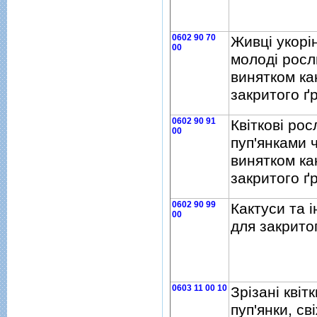
0602 90 70
Живцi укорiн
00
молодi росл
винятком как
закритого ґ
0602 90 91
Квiтковi рос
00
пуп'янками ч
винятком как
закритого ґ
0602 90 99
Кактуси та 
00
для закрито
0603 11 00 10
Зрiзанi квiтк
пуп'янки, св