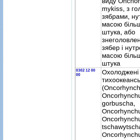
виду Oncho
mykiss, з го
зябрами, н
масою бiльш 
штука, або
знеголовлен
зябер i нутр
масою бiльш
штука
0302 12 00
Охолодженi
00
тихоокеанс
(Oncorhynch
Oncorhynch
gorbuscha,
Oncorhynchu
Oncorhynch
tschawytsch
Oncorhynchu