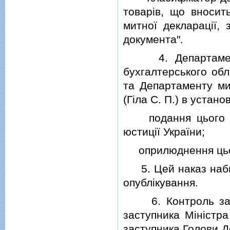
товарiв, що вносит
митної декларацiї, 
документа".
4. Департаменту 
бухгалтерського обл
та Департаменту ми
(Гiла С. П.) в устан
подання цього нак
юстицiї України;
оприлюднення цьог
5. Цей наказ набира
опублiкування.
6. Контроль за в
заступника Мiнiстра
заступника Голови Д