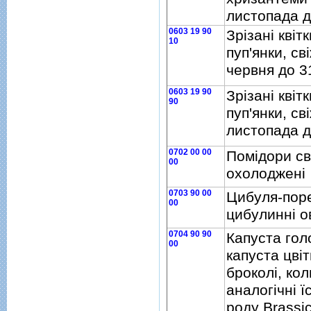
листопада д
0603 19 90
Зрiзанi квiтк
10
пуп'янки, свi
червня до 3
0603 19 90
Зрiзанi квiтк
90
пуп'янки, свi
листопада д
0702 00 00
Помiдори св
00
охолодженi
0703 90 00
Цибуля-поре
00
цибулиннi о
0704 90 90
Капуста гол
00
капуста цвiт
броколi, кол
аналогiчнi їс
роду Brassic