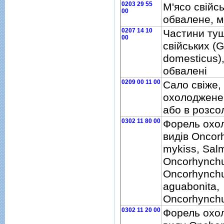
0203 29 55
М'ясо свiйс
00
обвалене, 
0207 14 10
Частини туш
00
свiйських (G
domesticus)
обваленi
0209 00 11 00
Сало свiже,
охолоджене
або в розсо
0302 11 80 00
Форель охо
видiв Oncor
mykiss, Salm
Oncorhynchus
Oncorhynch
aguabonita,
Oncorhynchu
0302 11 20 00
Форель охо