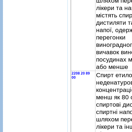
шляхом пер
лiкери та на
мiстять спир
дистиляти т
напої, одер
перегонки
виноградног
вичавок вин
посудинах м
або менше
2208 20 89
Спирт етил
00
неденатуро
концентрацi
менш як 80 
спиртовi ди
спиртнi нап
шляхом пер
лiкери та iн