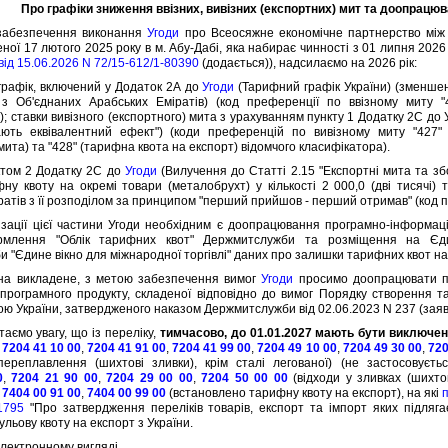
Про графiки зниження ввiзних, вивiзних (експортних) мит та доопрацю
безпечення виконання
Угоди
про Всеосяжне економiчне партнерство мiж 
еної 17 лютого 2025 року в м. Абу-Дабi, яка набирає чинностi з 01 липня 2026 р
вiд 15.06.2026 N 72/15-612/1-80390
(додається)), надсилаємо на 2026 рiк:
фiк, включений у Додаток 2А до
Угоди
(Тарифний графiк України) (зменшен
з Об'єднаних Арабських Емiратiв) (код преференцiї по ввiзному миту "
; ставки вивiзного (експортного) мита з урахуванням пункту 1 Додатку 2С до 
ють еквiвалентний ефект") (коди преференцiй по вивiзному миту "427" 
мита) та "428" (тарифна квота на експорт) вiдомчого класифiкатора).
ом 2 Додатку 2С до
Угоди
(Вилучення до Статтi 2.15 "Експортнi мита та з
ну квоту на окремi товари (металобрухт) у кiлькостi 2 000,0 (двi тисячi)
ратiв з її розподiлом за принципом "перший прийшов - перший отримав" (код п
iї цiєї частини Угоди необхiдним є доопрацювання програмно-iнформацiй
рмлення "Облiк тарифних квот" Держмитслужби та розмiщення на Єди
 "Єдине вiкно для мiжнародної торгiвлi" даних про залишки тарифних квот на
 викладене, з метою забезпечення вимог
Угоди
просимо доопрацювати пр
програмного продукту, складеної вiдповiдно до вимог Порядку створення 
ю України, затвердженого наказом Держмитслужби вiд 02.06.2023 N 237 (заяв
мо увагу, що iз перелiку,
тимчасово, до 01.01.2027 мають бути виключен
,
7204 41 10 00
,
7204 41 91 00
,
7204 41 99 00
,
7204 49 10 00
,
7204 49 30 00
,
720
ереплавлення (шихтовi зливки), крiм сталi легованої) (не застосовуєтьс
0
,
7204 21 90 00
,
7204 29 00 00
,
7204 50 00 00
(вiдходи у зливках (шихтов
,
7404 00 91 00
,
7404 00 99 00
(встановлено тарифну квоту на експорт), на якi
1795
"Про затвердження перелiкiв товарiв, експорт та iмпорт яких пiдляга
льову квоту на експорт з України.
ектронному виглядi.