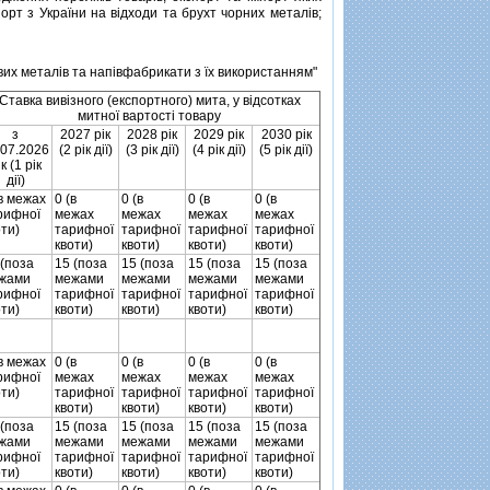
порт з України на вiдходи та брухт чорних металiв;
вих металiв та напiвфабрикати з їх використанням"
Ставка вивiзного (експортного) мита, у вiдсотках
митної вартостi товару
з
2027 рiк
2028 рiк
2029 рiк
2030 рiк
.07.2026
(2 рiк дiї)
(3 рiк дiї)
(4 рiк дiї)
(5 рiк дiї)
iк (1 рiк
дiї)
(в межах
0 (в
0 (в
0 (в
0 (в
рифної
межах
межах
межах
межах
оти)
тарифної
тарифної
тарифної
тарифної
квоти)
квоти)
квоти)
квоти)
 (поза
15 (поза
15 (поза
15 (поза
15 (поза
жами
межами
межами
межами
межами
рифної
тарифної
тарифної
тарифної
тарифної
оти)
квоти)
квоти)
квоти)
квоти)
(в межах
0 (в
0 (в
0 (в
0 (в
рифної
межах
межах
межах
межах
оти)
тарифної
тарифної
тарифної
тарифної
квоти)
квоти)
квоти)
квоти)
 (поза
15 (поза
15 (поза
15 (поза
15 (поза
жами
межами
межами
межами
межами
рифної
тарифної
тарифної
тарифної
тарифної
оти)
квоти)
квоти)
квоти)
квоти)