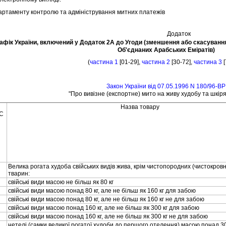
артаменту контролю та адмiнiстрування митних платежiв
Додаток
афiк України, включений у Додаток 2А до Угоди (зменшення або скасування
Об'єднаних Арабських Емiратiв)
(
частина 1
[01-29],
частина 2
[30-72],
частина 3
[
Закон України вiд 07.05.1996 N 180/96-ВР
"Про вивiзне (експортне) мито на живу худобу та шкiр
Назва товару
ГС
Велика рогата худоба свiйських видiв жива, крiм чистопородних (чистокров
тварин:
свiйськi види масою не бiльш як 80 кг
свiйськi види масою понад 80 кг, але не бiльш як 160 кг для забою
свiйськi види масою понад 80 кг, але не бiльш як 160 кг не для забою
свiйськi види масою понад 160 кг, але не бiльш як 300 кг для забою
свiйськi види масою понад 160 кг, але не бiльш як 300 кг не для забою
нетелi (самки великої рогатої худоби до першого отелення) масою понад 3