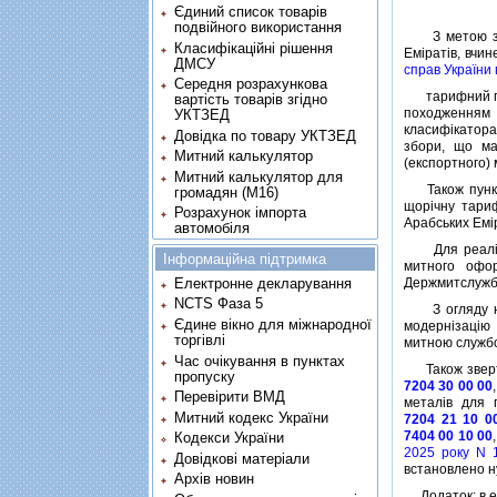
Єдиний список товарів
подвійного використання
З метою за
Класифікаційні рішення
Емiратiв, вчин
ДМСУ
справ України 
Середня розрахункова
тарифний гра
вартість товарів згідно
походженням 
УКТЗЕД
класифiкатора)
Довідка по товару УКТЗЕД
збори, що ма
Митний калькулятор
(експортного) 
Митний калькулятор для
Також пункт
громадян (М16)
щорiчну тариф
Розрахунок імпорта
Арабських Емi
автомобіля
Для реалiзац
Інформаційна підтримка
митного офо
Електронне декларування
Держмитслужби
NCTS Фаза 5
З огляду на
Єдине вікно для міжнародної
модернiзацiю 
торгівлі
митною службо
Час очікування в пунктах
Також звертає
пропуску
7204 30 00 00
Перевірити ВМД
металiв для п
Митний кодекс України
7204 21 10 0
7404 00 10 00
Кодекси України
2025 року N 
Довідкові матеріали
встановлено ну
Архів новин
Додаток: в ел