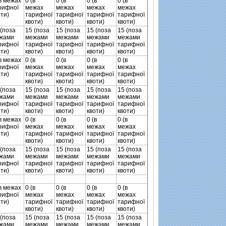
(в межах
0 (в
0 (в
0 (в
0 (в
рифної
межах
межах
межах
межах
оти)
тарифної
тарифної
тарифної
тарифної
квоти)
квоти)
квоти)
квоти)
 (поза
15 (поза
15 (поза
15 (поза
15 (поза
жами
межами
межами
межами
межами
рифної
тарифної
тарифної
тарифної
тарифної
оти)
квоти)
квоти)
квоти)
квоти)
(в межах
0 (в
0 (в
0 (в
0 (в
рифної
межах
межах
межах
межах
оти)
тарифної
тарифної
тарифної
тарифної
квоти)
квоти)
квоти)
квоти)
 (поза
15 (поза
15 (поза
15 (поза
15 (поза
жами
межами
межами
межами
межами
рифної
тарифної
тарифної
тарифної
тарифної
оти)
квоти)
квоти)
квоти)
квоти)
(в межах
0 (в
0 (в
0 (в
0 (в
рифної
межах
межах
межах
межах
оти)
тарифної
тарифної
тарифної
тарифної
квоти)
квоти)
квоти)
квоти)
 (поза
15 (поза
15 (поза
15 (поза
15 (поза
жами
межами
межами
межами
межами
рифної
тарифної
тарифної
тарифної
тарифної
оти)
квоти)
квоти)
квоти)
квоти)
(в межах
0 (в
0 (в
0 (в
0 (в
рифної
межах
межах
межах
межах
оти)
тарифної
тарифної
тарифної
тарифної
квоти)
квоти)
квоти)
квоти)
 (поза
15 (поза
15 (поза
15 (поза
15 (поза
жами
межами
межами
межами
межами