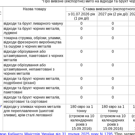
"Про вивiзне (експортне) мито на вiдходи та брухт чо
Назва товару
Ставка вивiзного (експортного
С
з 01.07.2026 рiк
2027 рiк (2 рiк дiї)
202
(1 рiк дiї)
вiдходи та брухт ливарного чавуну
0
0
вiдходи та брухт чорних металiв,
0
0
лудженi
токарна стружка, обрiзки, уламки,
0
0
вiдходи фрезерного виробництва
та ошурки з чорних металiв
вiдходи обрiзування або
0
0
штампування, пакетованi з чорних
металiв
вiдходи обрiзування або
0
0
штампування, непакетованi з
чорних металiв
вiдходи та брухт чорних металiв,
0
0
подрiбненi (рiзанi)
вiдходи та брухт чорних металiв,
0
0
пакетованi
вiдходи та брухт чорних металiв,
0
0
несортованi та сортованi
0
*
вiдходи у зливках чорних металiв
180 євро за 1
180 євро за 1
1
для переплавлення (шихтовi
тонну
тонну
зливки), крiм сталi легованої
(строком на 10
(строком на 10
(
календарних
календарних
рокiв з
рокiв з
15.09.2016)
15.09.2016)
вою Кабiнету Мiнiстрiв України вiд 31 грудня 2025 року N 1795
"Про затвер