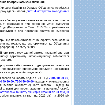
вання програмного забезпечення
Урядом України та Урядом Об'єднаних Арабських
оку (далi - Угода) (
лист Мiнiстерства закордонних
ня або скасування ставок ввiзного мита на товари
427" (скасування або зниження мита) вiдомчого
Угоди (Вилучення до Статтi 2.15 "Експортнi мита та
(скасування або поетапне скасування вивiзного
бори, що мають еквiвалентний ефект") встановлено
 тонн на товари, що експортуються до Об'єднаних
референцiї по миту "428").
ного комплексу єдиної автоматизованої системи
ному державному iнформацiйному веб-порталi
 експорт.
ограмне забезпечення з урахуванням заявки на
та впровадження програмних продуктiв Державною
ка на модернiзацiю додається).
i
товари за кодами згiдно з УКТЗЕД
7204 10 00 00
,
4 49 90 00
,
7204 50 00 00
(вiдходи у зливках чорних
я вивiзне (експортне) мито (ставка 0 вiдс.)) та
i зливки) для переплавлення, з легованої сталi),
постановою Кабiнету Мiнiстрiв України вiд 31 грудня
є лiцензуванню, та квот на 2026 рiк" на 2026 рiк