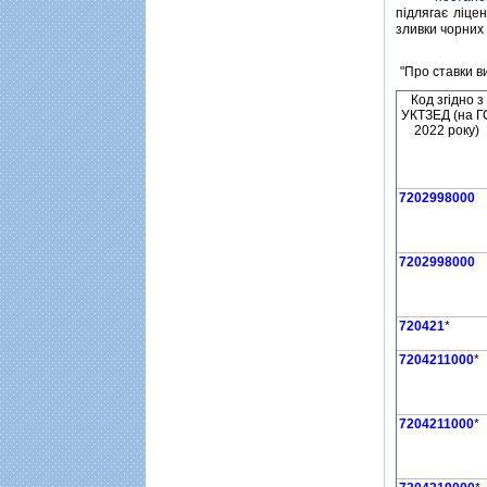
пiдлягає лiце
зливки чорних
"Про ставки в
Код згiдно з
УКТЗЕД (на Г
2022 року)
7202998000
7202998000
720421
*
7204211000
*
7204211000
*