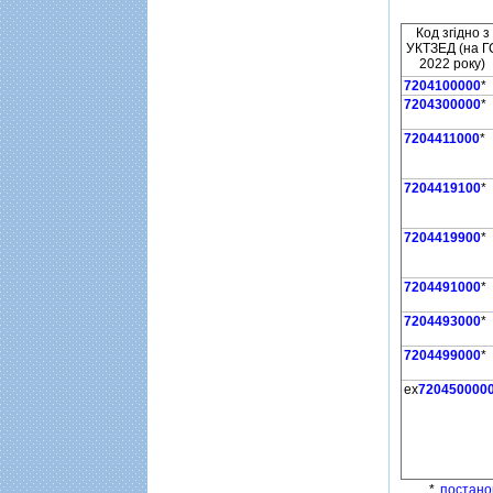
Код згiдно з
УКТЗЕД (на Г
2022 року)
7204100000
*
7204300000
*
7204411000
*
7204419100
*
7204419900
*
7204491000
*
7204493000
*
7204499000
*
ex
720450000
*
постано