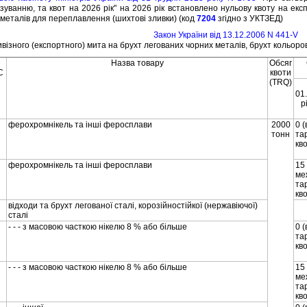
нзуванню, та квот на 2026 рiк" на 2026 рiк встановлено нульову квоту на екс
 металiв для переплавлення (шихтовi зливки) (код
7204
згiдно з УКТЗЕД)
Закон України вiд 13.12.2006 N 441-V
ивiзного (експортного) мита на брухт легованих чорних металiв, брухт кольоро
Назва товару
Обсяг
С
квоти
(TRQ)
01
р
ферохромнiкель та iншi феросплави
2000
0 
тонн
та
кв
ферохромнiкель та iншi феросплави
15
ме
та
кв
вiдходи та брухт легованої сталi, корозiйностiйкої (нержавiючої)
сталi
- - - з масовою часткою нiкелю 8 % або бiльше
0 
та
кв
- - - з масовою часткою нiкелю 8 % або бiльше
15
ме
та
кв