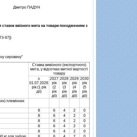
Дмитро ПАДУН
 ставок ввiзного мита на товари походженням з
73-97])
яну сировину"
Ставка вивiзного (експортного)
мита, у вiдсотках митної вартостi
товару
з
2027
2028
2029
2030
01.07.2026
рiк
рiк
рiк
рiк
рiк (1 рiк
(2
(3
(4
(5
дiї)
рiк
рiк
рiк
рiк
дiї)
дiї)
дiї)
дiї)
них) племiнних
8
6
4
2
0
8
6
4
2
0
8
6
4
2
0
8
6
4
2
0
8
6
4
2
0
00 кг для забою
8
6
4
2
0