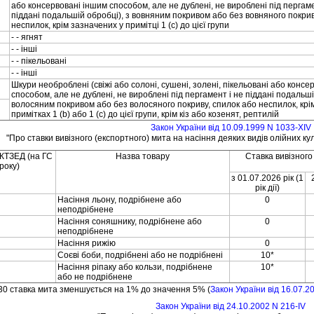
або консервованi iншим способом, але не дубленi, не виробленi пiд пергам
пiдданi подальшiй обробцi), з вовняним покривом або без вовняного покрив
неспилок, крiм зазначених у примiтцi 1 (с) до цiєї групи
- - ягнят
- - iншi
- - пiкельованi
- - iншi
Шкури необробленi (свiжi або солонi, сушенi, золенi, пiкельованi або консе
способом, але не дубленi, не виробленi пiд пергамент i не пiдданi подальшi
волосяним покривом або без волосяного покриву, спилок або неспилок, крi
примiтках 1 (b) або 1 (c) до цiєї групи, крiм кiз або козенят, рептилiй
Закон України вiд 10.09.1999 N 1033-XIV
"Про ставки вивiзного (експортного) мита на насiння деяких видiв олiйних ку
УКТЗЕД (на ГС
Назва товару
Ставка вивiзного
року)
з 01.07.2026 рiк (1
рiк дiї)
Насiння льону, подрiбнене або
0
неподрiбнене
Насiння соняшнику, подрiбнене або
0
неподрiбнене
Насiння рижiю
0
Соєвi боби, подрiбненi або не подрiбненi
10*
Насiння рiпаку або кользи, подрiбнене
10*
або не подрiбнене
0 ставка мита зменшується на 1% до значення 5% (
Закон України вiд 16.07.2
Закон України вiд 24.10.2002 N 216-IV