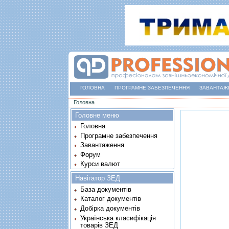
ГОЛОВНА
ПРОГРАМНЕ ЗАБЕЗПЕЧЕННЯ
ЗАВАНТАЖ
Ви є тут
Головна
Головне меню
Головна
Програмне забезпечення
Завантаження
Форум
Курси валют
Навігатор ЗЕД
База документів
Каталог документів
Добірка документів
Українська класифікація
товарів ЗЕД