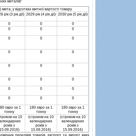
рних металiв"
) мита, у вiдсотках митної вартостi товару
8 рiк (3 рiк дiї)
2029 рiк (4 рiк дiї)
2030 рiк (5 рiк дiї)
0
0
0
0
0
0
0
0
0
0
0
0
0
0
0
0
0
0
0
0
0
0
0
0
80 євро за 1
180 євро за 1
180 євро за 1
тонну
тонну
тонну
строком на 10
(строком на 10
(строком на 10
календарних
календарних
календарних
рокiв з
рокiв з
рокiв з
15.09.2016)
15.09.2016)
15.09.2016)
дження перелiкiв товарiв, експорт та iмпорт яких