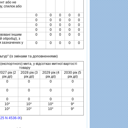
ент або не
у, спилок або
0
0
0
0
0
0
0
0
0
0
0
0
0
0
0
0
0
0
0
0
рвованi iншим
0
0
0
0
0
й обробцi), з
м зазначених у
0
0
0
0
0
льтур" (iз змiнами та доповненнями)
 (експортного) мита, у вiдсотках митної вартостi
товару
2027 рiк (2
2028 рiк (3
2029 рiк (4
2030 рiк (5
рiк дiї)
рiк дiї)
рiк дiї)
рiк дiї)
0
0
0
0
0
0
0
0
0
0
0
0
10*
10*
10*
9*
10*
10*
10*
9*
025 N 4536-IX
)