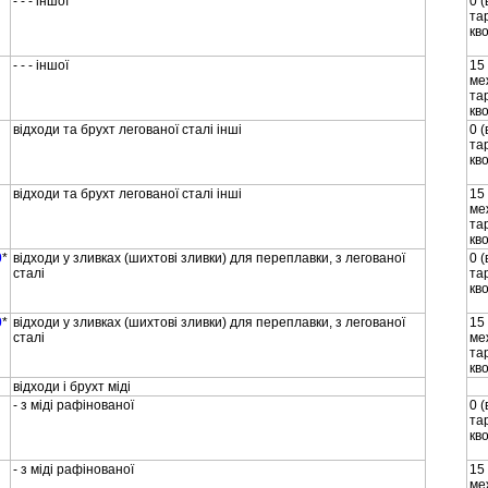
- - - iншої
0 
та
кв
- - - iншої
15
ме
та
кв
вiдходи та брухт легованої сталi iншi
0 
та
кв
вiдходи та брухт легованої сталi iншi
15
ме
та
кв
0
*
вiдходи у зливках (шихтовi зливки) для переплавки, з легованої
0 
сталi
та
кв
0
*
вiдходи у зливках (шихтовi зливки) для переплавки, з легованої
15
сталi
ме
та
кв
вiдходи i брухт мiдi
- з мiдi рафiнованої
0 
та
кв
- з мiдi рафiнованої
15
ме