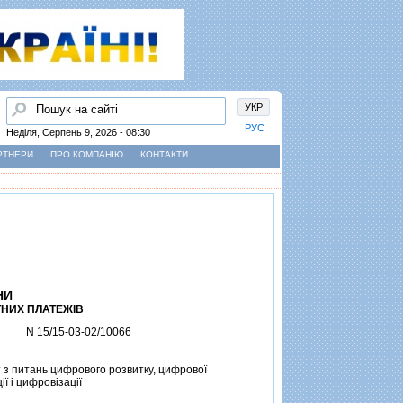
Пошук
УКР
РУС
Неділя, Серпень 9, 2026 - 08:30
РТНЕРИ
ПРО КОМПАНІЮ
КОНТАКТИ
НИ
ТНИХ ПЛАТЕЖIВ
N 15/15-03-02/10066
з питань цифрового розвитку, цифрової
ї i цифровiзацiї