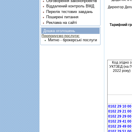
Обговорення законопроектів
Віддалений контроль ВМД
Директор Деп
Перелік тестових завдань
Поширені питання
Реклама на сайті
Тарифний гр
Дошка оголошень
Пропонуємо послуги:
Митно - брокерські послуги
Код згiдно з
УКТЗЕД (на 
2022 року)
0102 29 10 00
0102 29 21 00
0102 29 29 00
0102 29 41 00
0102 29 49 00
0102 29 51 00