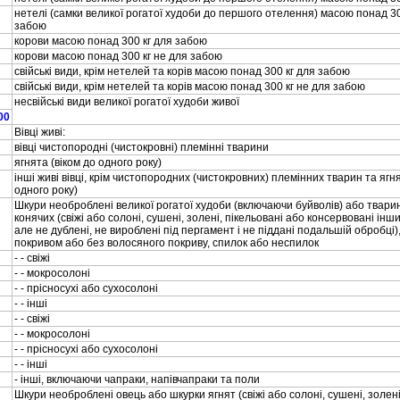
нетелi (самки великої рогатої худоби до першого отелення) масою понад 30
забою
корови масою понад 300 кг для забою
корови масою понад 300 кг не для забою
свiйськi види, крiм нетелей та корiв масою понад 300 кг для забою
свiйськi види, крiм нетелей та корiв масою понад 300 кг не для забою
несвiйськi види великої рогатої худоби живої
00
Вiвцi живi:
вiвцi чистопороднi (чистокровнi) племiннi тварини
ягнята (вiком до одного року)
iншi живi вiвцi, крiм чистопородних (чистокровних) племiнних тварин та ягня
одного року)
Шкури необробленi великої рогатої худоби (включаючи буйволiв) або твари
конячих (свiжi або солонi, сушенi, золенi, пiкельованi або консервованi iн
але не дубленi, не виробленi пiд пергамент i не пiдданi подальшiй обробцi)
покривом або без волосяного покриву, спилок або неспилок
- - свiжi
- - мокросолонi
- - прiсносухi або сухосолонi
- - iншi
- - свiжi
- - мокросолонi
- - прiсносухi або сухосолонi
- - iншi
- iншi, включаючи чапраки, напiвчапраки та поли
Шкури необробленi овець або шкурки ягнят (свiжi або солонi, сушенi, золенi