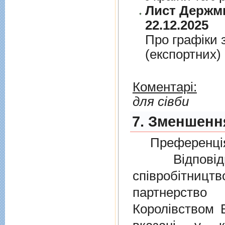
Лист Держми
22.12.2025
Про графiки 
(експортних)
Коментарі:
для сівби
7. Зменшення
Преференція
Відповідно
співробітниц
партнерств
Королівством В