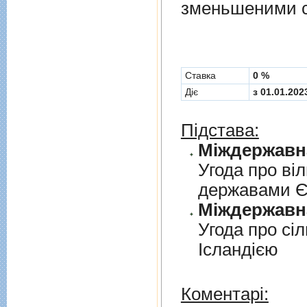
зменьшеними с
Cтавка
0 %
Діє
з 01.01.202
Підстава:
Угода про вi
державами 
Угода про сi
Iсландiєю
Коментарі: