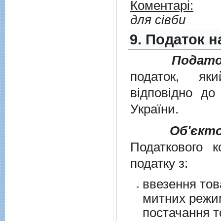
Коментарі:
для сівби
9. Податок н
Подато
податок, як
вiдповiдно д
України
.
Об'єкт
Податкового к
податку з:
ввезення тов
митних режим
постачання т