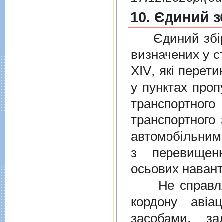
10. Єдиний з
Єдиний збiр с
визначених у
с
XIV
, якi перет
у пунктах проп
транспортно
транспортного 
автомобiльними
з перевищен
осьових навант
Не справляєт
кордону авiа
засобами, за