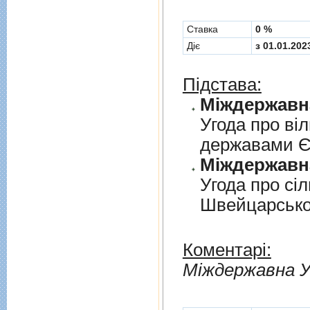
Cтавка
0 %
Діє
з 01.01.202
Підстава:
Угода про вi
державами 
Угода про сi
Швейцарськ
Коментарі:
Мiждержавна У