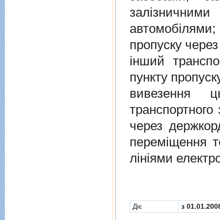
залiзничними
автомобiлями
пропуску через
iнший транспо
пункту пропуск
вивезення ц
транспортного 
через держкор
перемiщення т
лiнiями електр
Діє
з 01.01.200