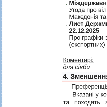
Угода про вi
Македонiя та
Лист Держми
22.12.2025
Про графiки 
(експортних)
Коментарі:
для сівби
4. Зменшення
Преференція
Вказані у ком
та походять 