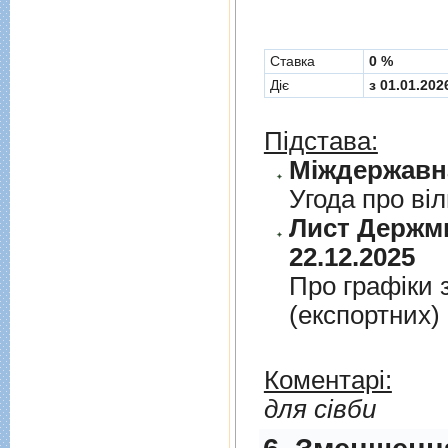
Cтавка
0 %
Діє
з 01.01.202
Підстава:
Угода про вi
Лист Держми
22.12.2025
Про графiки 
(експортних)
Коментарі:
для сівби