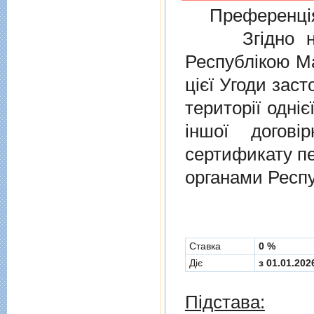
Преференція
Згідно нов
Республікою Ма
цієї Угоди заст
території одніє
іншої догов
сертификату п
органами Респу
Cтавка
0 %
Діє
з 01.01.202
Підстава: