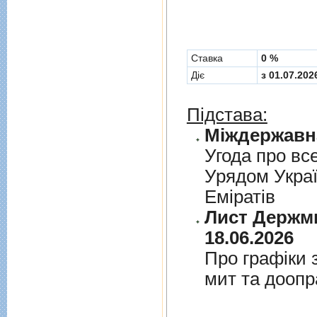
Cтавка
0 %
Діє
з 01.07.202
Підстава:
Угода про вс
Урядом Укра
Емiратiв
Лист Держми
18.06.2026
Про графiки 
мит та дооп