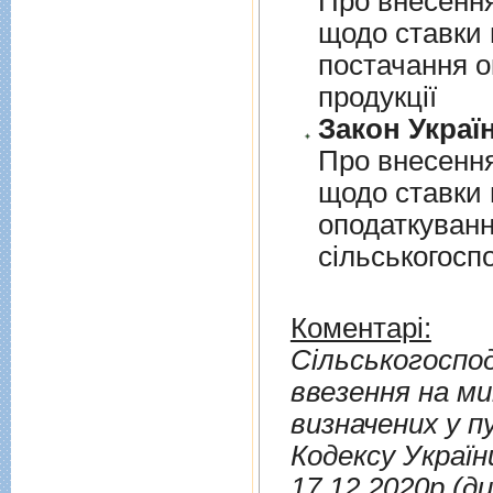
Про внесення
щодо ставки 
постачання о
продукцiї
Закон Україн
Про внесення
щодо ставки 
оподаткуванн
сiльськогоспо
Коментарі:
Сільськогоспод
ввезення на м
визначених у 
Кодексу України
17.12.2020р.(д