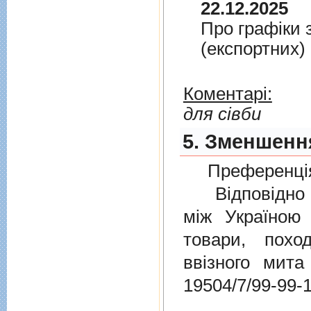
22.12.2025
Про графiки 
(експортних)
Коментарі:
для сівби
5. Зменшення
Преференція
Відповідно 
мiж Україною
товари, пох
ввізного мит
19504/7/99-99-