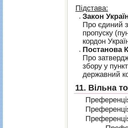
Підстава:
Закон Україн
Про єдиний з
пропуску (пу
кордон Украї
Постанова К
Про затверд
збору у пунк
державний к
11. Вільна т
Преференція
Преференція
Преференція