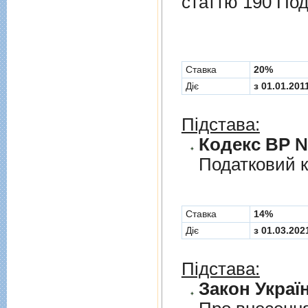
статтю 190 Под
Cтавка
20%
Діє
з 01.01.201
Підстава:
Кодекс ВР № 
Податковий к
Cтавка
14%
Діє
з 01.03.202
Підстава:
Закон Україн