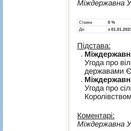
Мiждержавна У
Cтавка
0 %
Діє
з 01.01.202
Підстава:
Угода про вi
державами 
Угода про сi
Королiвством
Коментарі:
Мiждержавна У