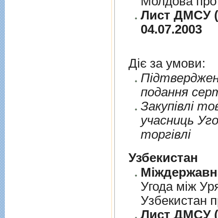
Молдова про 
Лист ДМСУ (
04.07.2003
Діє за умови:
Пiдтверджен
подання сер
Закупiвлi то
учасниць Уго
торгiвлi
Узбекистан
Угода між Ур
Узбекистан п
Лист ДМСУ (