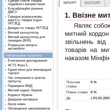
Єдиний список товарів
ІМПОРТ
ЕКСПОРТ
подвійного використання
Класифікаційні рішення
ДМСУ
1. Ввізне ми
Середня розрахункова
вартість товарів згідно
УКТЗЕД
Являє собою п
Довідка по товару УКТЗЕД
митний кордон 
Митний калькулятор
Митний калькулятор для
звiльнень вiд
громадян (М16)
Розрахунок імпорта
товарiв на ми
автомобіля
Інформаційна підтримка
наказом Мінфін
Електронне декларування
NCTS Фаза 5
Єдине вікно для міжнародної
торгівлі
Час очікування в пунктах
пропуску
Пільгова
0 %
Перевірити ВМД
ставка
Митний кодекс України
Повна ставка
0 %
Кодекси України
Діє
з 01.01.202
Довідкові матеріали
Архів новин
Обговорення законопроектів