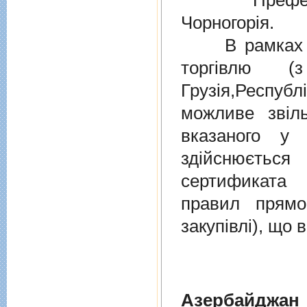
Преферен
Чорногорія.
В рамках дiю
торгiвлю (
Грузiя,Респу
можливе звіл
вказаного у 
здійснюєтьс
сертификата 
правил прямо
закупівлі), що
Азербайджан