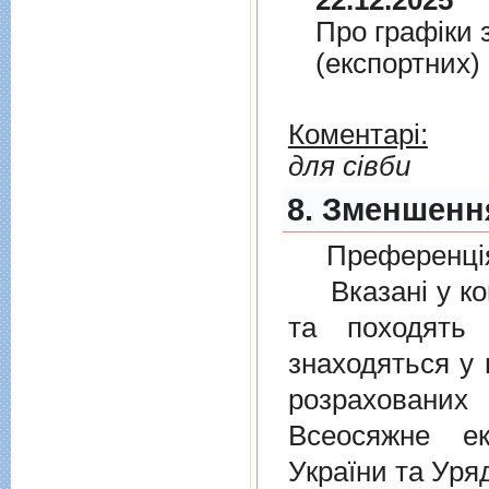
22.12.2025
Про графiки 
(експортних)
Коментарі:
для сівби
8. Зменшенн
Преференція
Вказані у ком
та походять 
знаходяться у 
розрахованих
Всеосяжне е
України та Уря