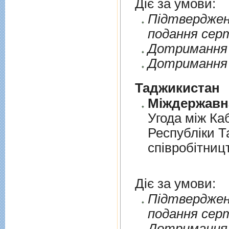
Діє за умови:
Пiдтверджен
подання сер
Дотримання п
Дотримання 
Таджикистан
Угода мiж Ка
Республiки Т
спiвробiтниц
Діє за умови:
Пiдтверджен
подання сер
Дотримання п