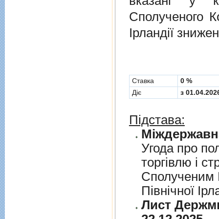
вказані у к
Сполученого Ко
Ірландії знижен
Cтавка
0 %
Діє
з 01.04.202
Підстава:
Угода про по
торгiвлю i ст
Сполученим К
Пiвнiчної Iрл
Лист Держми