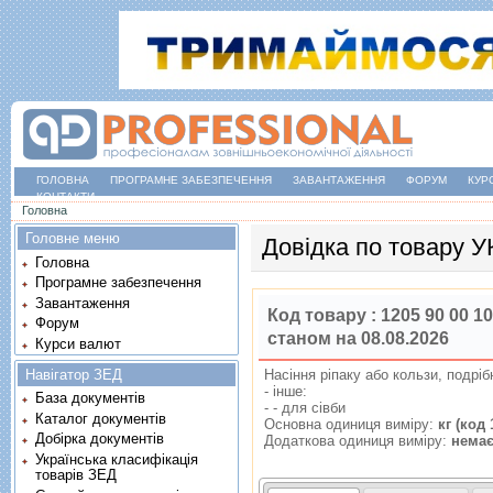
ГОЛОВНА
ПРОГРАМНЕ ЗАБЕЗПЕЧЕННЯ
ЗАВАНТАЖЕННЯ
ФОРУМ
КУР
КОНТАКТИ
Ви є тут
Головна
Головне меню
Довідка по товару 
Головна
Програмне забезпечення
Завантаження
Код товару :
1205 90 00 10
Форум
станом на 08.08.2026
Курси валют
Навігатор ЗЕД
Насiння рiпаку або кользи, подрi
- iнше:
База документів
- - для сiвби
Каталог документів
Основна одиниця виміру:
кг (код 
Добірка документів
Додаткова одиниця виміру:
нема
Українська класифікація
товарів ЗЕД