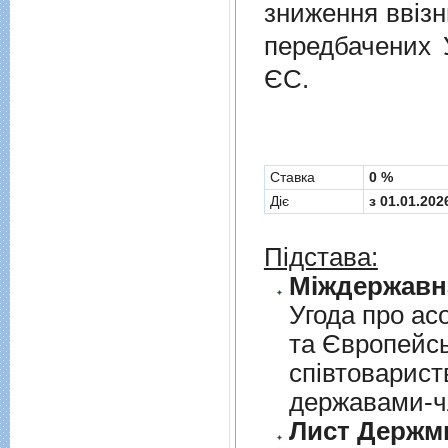
зниження ввізн
передбачених
ЄС.
Cтавка
0 %
Діє
з 01.01.202
Підстава:
Угода про асо
та Європейс
спiвтовариств
державами-чл
Лист Держми