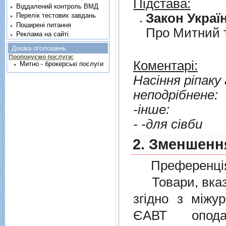
Підстава:
Віддалений контроль ВМД
Закон Україн
Перелік тестових завдань
Поширені питання
Про Митний 
Реклама на сайті
Дошка оголошень
Пропонуємо послуги:
Коментарі:
Митно - брокерські послуги
Насiння рiпаку або коль
неподрiбнене:
-iнше:
- -для сiвби
2. Зменшенн
Преференція
Товари, вказан
згiдно з мiжу
ЄАВТ опода