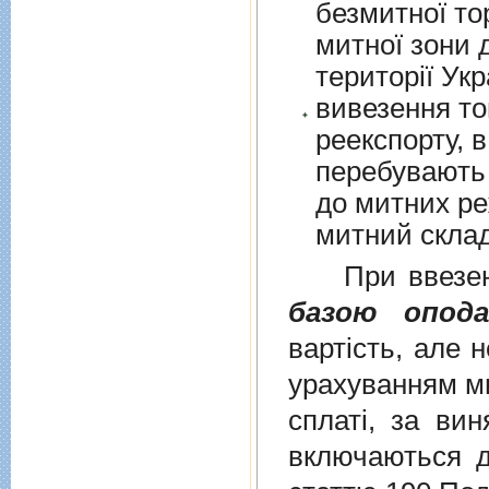
безмитної торгів
митної зони для їх 
території Укр
вивезення то
реекспорту, в
перебувають у в
до митних режим
митний склад
При ввезенні 
базою опода
вартість, але 
урахуванням ми
сплаті, за ви
включаються до