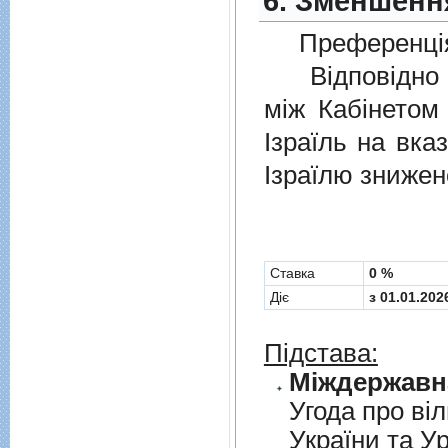
6. Зменшення
Преференція
Відповідно 
мiж Кабінетом
Ізраїль на вка
Ізраїлю знижен
Cтавка
0 %
Діє
з 01.01.202
Підстава:
Угода про вiл
України та У