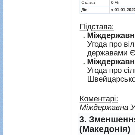
Cтавка
0 %
Діє
з 01.01.202
Підстава:
Угода про вi
державами 
Угода про сi
Швейцарськ
Коментарі:
Мiждержавна У
3. Зменшенн
(Македонія)