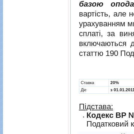
базою опода
вартість, але 
урахуванням ми
сплаті, за ви
включаються до
статтю 190 Под
Cтавка
20%
Діє
з 01.01.201
Підстава:
Кодекс ВР № 
Податковий к