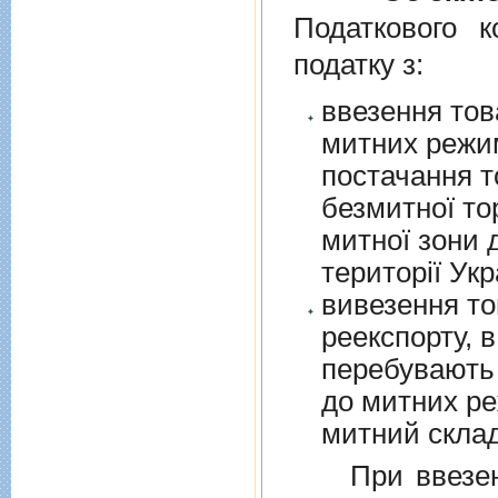
Податкового к
податку з:
ввезення тов
митних режим
постачання т
безмитної торгів
митної зони для їх 
території Укр
вивезення то
реекспорту, в
перебувають у в
до митних режим
митний склад
При ввезенні 