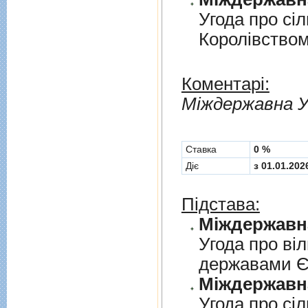
Угода про сi
Королiвством
Коментарі:
Мiждержавна У
Cтавка
0 %
Діє
з 01.01.202
Підстава:
Угода про вi
державами 
Угода про сi