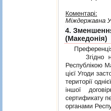
Коментарі:
Мiждержавна У
4. Зменшенн
(Македонія)
Преференція
Згідно нов
Республікою Ма
цієї Угоди заст
території одніє
іншої догов
сертификату п
органами Респу