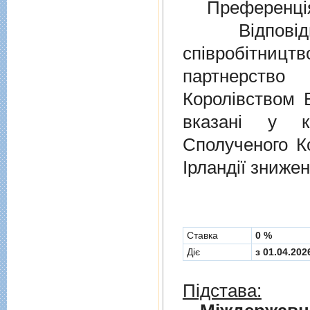
Преференція
Відповідно
співробітниц
партнерств
Королівством В
вказані у к
Сполученого Ко
Ірландії знижен
Cтавка
0 %
Діє
з 01.04.202
Підстава: