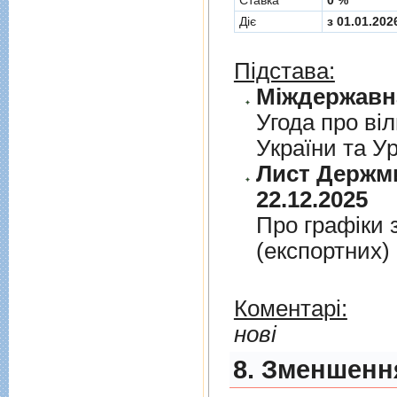
Cтавка
0 %
Діє
з 01.01.202
Підстава:
Угода про вiл
України та У
Лист Держми
22.12.2025
Про графiки 
(експортних)
Коментарі:
нові
8. Зменшення