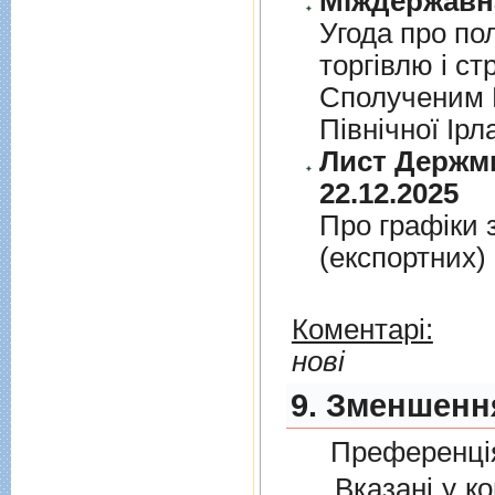
Угода про по
торгiвлю i ст
Сполученим К
Пiвнiчної Iрл
Лист Держми
22.12.2025
Про графiки 
(експортних)
Коментарі:
нові
9. Зменшенн
Преференція
Вказані у ком