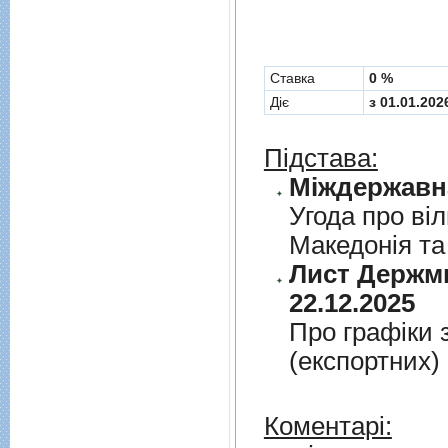
Cтавка
0 %
Діє
з 01.01.202
Підстава:
Угода про вi
Македонiя та
Лист Держми
22.12.2025
Про графiки 
(експортних)
Коментарі: