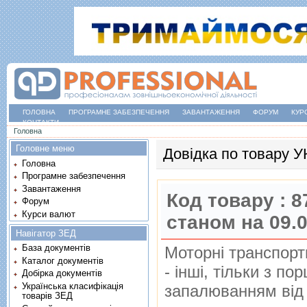
ГОЛОВНА
ПРОГРАМНЕ ЗАБЕЗПЕЧЕННЯ
ЗАВАНТАЖЕННЯ
ФОРУМ
КУР
КОНТАКТИ
Ви є тут
Головна
Головне меню
Довідка по товару 
Головна
Програмне забезпечення
Завантаження
Код товару :
8
Форум
Курси валют
станом на 09.
Навігатор ЗЕД
База документів
Моторнi транспорт
Каталог документів
- iншi, тiльки з п
Добірка документів
Українська класифікація
запалюванням вiд 
товарів ЗЕД