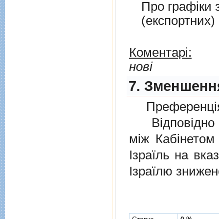
Про графiки 
(експортних)
Коментарі:
нові
7. Зменшення
Преференція
Відповідно 
мiж Кабінетом
Ізраїль на вка
Ізраїлю знижен