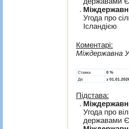
державами 
Угода про сi
Iсландiєю
Коментарі:
Мiждержавна У
Cтавка
0 %
Діє
з 01.01.202
Підстава:
Угода про вi
державами 