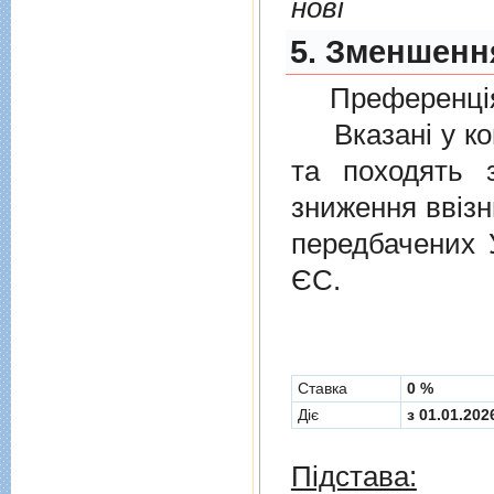
нові
5. Зменшення
Преференція
Вказані у ком
та походять 
зниження ввізн
передбачених
ЄС.
Cтавка
0 %
Діє
з 01.01.202
Підстава: