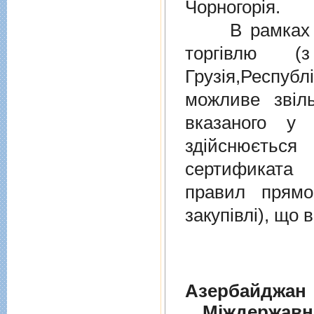
Чорногорія.
В рамках дiю
торгiвлю (
Грузiя,Респу
можливе звіл
вказаного у 
здійснюєтьс
сертификата 
правил прямо
закупівлі), що
Азербайджан