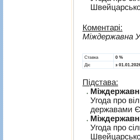
Швейцарськ
Коментарі:
Мiждержавна У
Cтавка
0 %
Діє
з 01.01.202
Підстава:
Угода про вi
державами 
Угода про сi
Швейцарськ