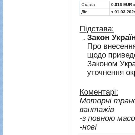
Cтавка
0.016 EUR 
Діє
з 01.03.202
Підстава:
Закон Україн
Про внесення
щодо приведе
Законом Укра
уточнення о
Коментарі:
Моторні транс
вантажів
-з повною мас
-нові