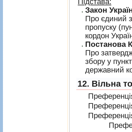
Підстава:
Закон Україн
Про єдиний з
пропуску (пу
кордон Украї
Постанова К
Про затверд
збору у пунк
державний к
12. Вільна т
Преференція
Преференція
Преференція
Преферен