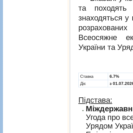
та походять 
знаходяться у 
розрахованих
Всеосяжне е
України та Уря
Cтавка
6.7%
Діє
з 01.07.202
Підстава:
Угода про вс
Урядом Укра