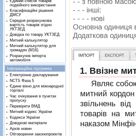
- - з повною масо
Єдиний список товарів
подвійного використання
- - - iншi:
Класифікаційні рішення
ДМСУ
- - - - новi
Середня розрахункова
вартість товарів згідно
Основна одиниця 
УКТЗЕД
Додаткова одиниц
Довідка по товару УКТЗЕД
Митний калькулятор
Митний калькулятор для
громадян (М16)
ІМПОРТ
ЕКСПОРТ
Розрахунок імпорта
автомобіля
1. Ввізне ми
Інформаційна підтримка
Електронне декларування
NCTS Фаза 5
Являє собою п
Єдине вікно для міжнародної
торгівлі
митний кордон 
Час очікування в пунктах
пропуску
звiльнень вiд
Перевірити ВМД
товарiв на ми
Митний кодекс України
Кодекси України
наказом Мінфін
Довідкові матеріали
Архів новин
Обговорення законопроектів