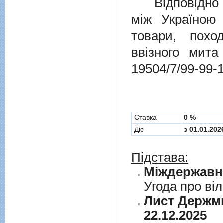
Відповідно 
мiж Україною
товари, пох
ввізного мит
19504/7/99-99-
Cтавка
0 %
Діє
з 01.01.202
Підстава:
Угода про вi
Лист Держми
22.12.2025