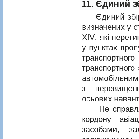
11. Єдиний з
Єдиний збiр с
визначених у
с
XIV
, якi перет
у пунктах проп
транспортно
транспортного 
автомобiльними
з перевищен
осьових навант
Не справляєт
кордону авiа
засобами, за