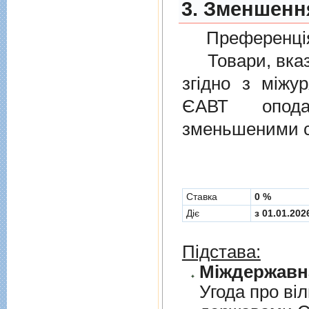
3. Зменшенн
Преференція
Товари, вказан
згiдно з мiжу
ЄАВТ опода
зменьшеними с
Cтавка
0 %
Діє
з 01.01.202
Підстава:
Угода про вi