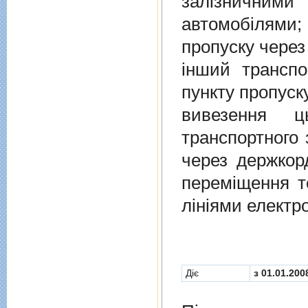
залiзничними
автомобiлями
пропуску через
iнший транспо
пункту пропуск
вивезення ц
транспортного 
через держкор
перемiщення т
лiнiями електр
Діє
з 01.01.200