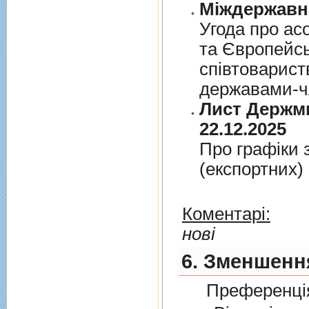
Угода про асо
та Європейс
спiвтовариств
державами-чл
Лист Держми
22.12.2025
Про графiки 
(експортних)
Коментарі:
нові
6. Зменшення
Преференція