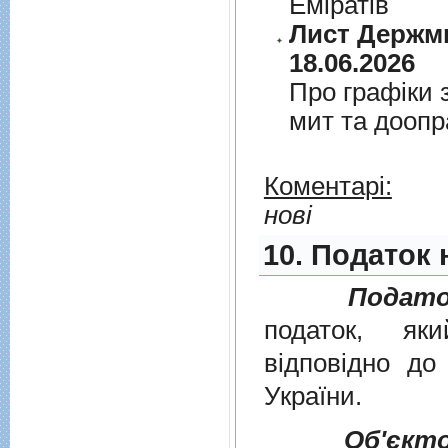
Емiратiв
Лист Держми
18.06.2026
Про графiки 
мит та дооп
Коментарі:
нові
10. Податок 
Подато
податок, як
вiдповiдно д
України
.
Об'єкт