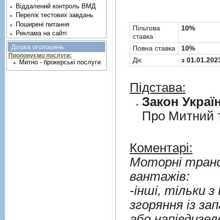
Віддалений контроль ВМД
Перелік тестових завдань
Поширені питання
Пільгова
10%
Реклама на сайті
ставка
Дошка оголошень
Повна ставка
10%
Пропонуємо послуги:
Діє
з 01.01.202
Митно - брокерські послуги
Підстава:
Закон Україн
Про Митний 
Коментарі:
Моторнi транс
вантажiв:
-iншi, тiльки з пор
згоряння iз запалюванням вiд стиснення (дизелем
або напiвдизел