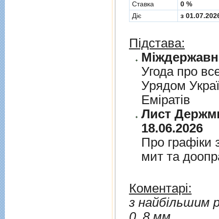
Cтавка
0 %
Діє
з 01.07.202
Підстава:
Угода про вс
Урядом Укра
Емiратiв
Лист Держми
18.06.2026
Про графiки 
мит та дооп
Коментарі:
з найбільшим р
0, 8 мм