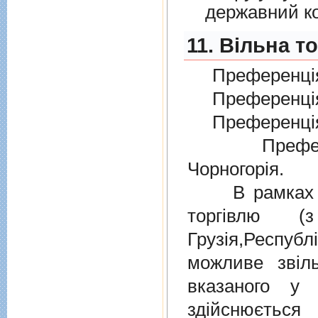
державний к
11. Вільна т
Преференція
Преференція
Преференція
Преферен
Чорногорія.
В рамках дiю
торгiвлю (
Грузiя,Респу
можливе звіл
вказаного у 
здійснюєтьс