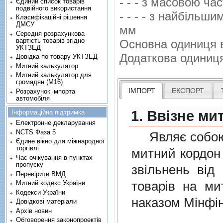
- - - з масовою ч
Єдиний список товарів
подвійного використання
- - - - з найбiльш
Класифікаційні рішення
ДМСУ
мм
Середня розрахункова
вартість товарів згідно
Основна одиниця 
УКТЗЕД
Додаткова одиниц
Довідка по товару УКТЗЕД
Митний калькулятор
Митний калькулятор для
громадян (М16)
ІМПОРТ
ЕКСПОРТ
Розрахунок імпорта
автомобіля
1. Ввізне ми
Інформаційна підтримка
Електронне декларування
NCTS Фаза 5
Являє собою п
Єдине вікно для міжнародної
торгівлі
митний кордон 
Час очікування в пунктах
пропуску
звiльнень вiд
Перевірити ВМД
товарiв на ми
Митний кодекс України
Кодекси України
наказом Мінфін
Довідкові матеріали
Архів новин
Обговорення законопроектів