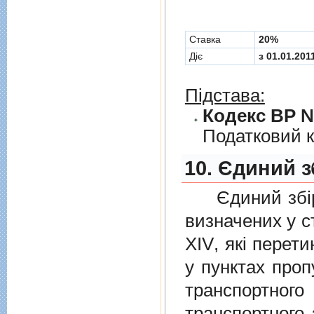
Cтавка
20%
Діє
з 01.01.201
Підстава:
Кодекс ВР № 
Податковий к
10. Єдиний з
Єдиний збiр с
визначених у
с
XIV
, якi перет
у пунктах проп
транспортно
транспортного 