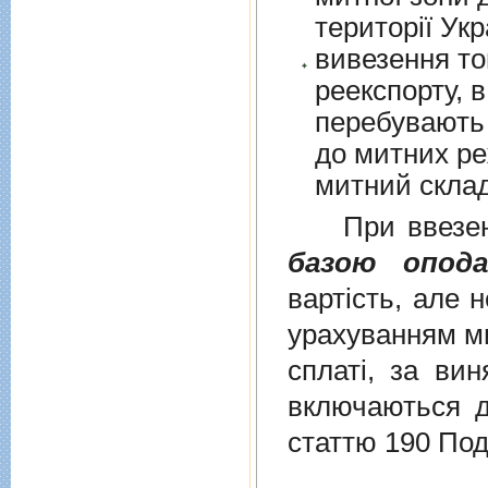
території Укр
вивезення то
реекспорту, в
перебувають у в
до митних режим
митний склад
При ввезенні 
базою опода
вартість, але 
урахуванням ми
сплаті, за ви
включаються до
статтю 190 Под