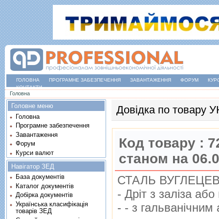
ГОЛОВНА
ПРОГРАМНЕ ЗАБЕЗПЕЧЕННЯ
ЗАВАНТАЖЕННЯ
ФОРУМ
КУР
КОНТАКТИ
Ви є тут
Головна
Головне меню
Довідка по товару 
Головна
Програмне забезпечення
Завантаження
Код товару :
7
Форум
Курси валют
станом на 06.
Навігатор ЗЕД
База документів
СТАЛЬ ВУГЛЕЦЕВ
Каталог документів
- Дрiт з залiза або
Добірка документів
Українська класифікація
- - з гальванiчни
товарів ЗЕД