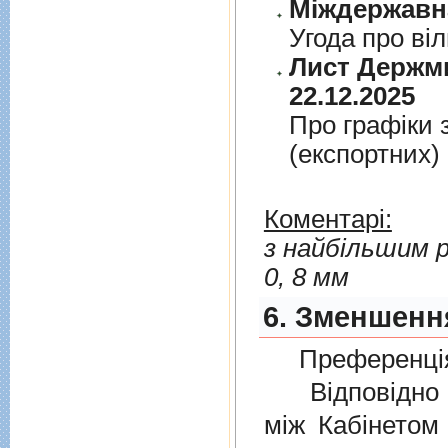
Угода про вi
Лист Держми
22.12.2025
Про графiки 
(експортних)
Коментарі:
з найбільшим р
0, 8 мм
6. Зменшення
Преференція
Відповідно 
мiж Кабінетом