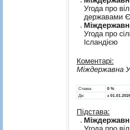
Угода про вi
державами 
Угода про сi
Iсландiєю
Коментарі:
Мiждержавна У
Cтавка
0 %
Діє
з 01.01.202
Підстава:
Угода про вi