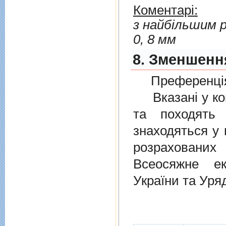
Коментарі:
з найбільшим р
0, 8 мм
8. Зменшенн
Преференція
Вказані у ком
та походять 
знаходяться у 
розрахованих
Всеосяжне е
України та Уря