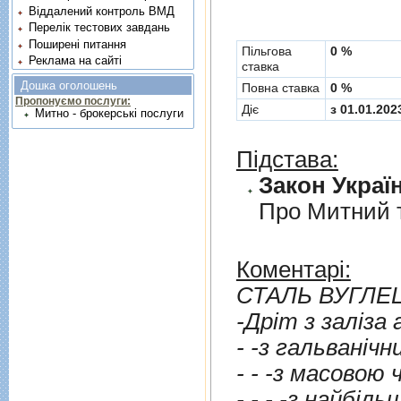
Віддалений контроль ВМД
Перелік тестових завдань
Поширені питання
Пільгова
0 %
Реклама на сайті
ставка
Дошка оголошень
Повна ставка
0 %
Пропонуємо послуги:
Діє
з 01.01.202
Митно - брокерські послуги
Підстава:
Закон Україн
Про Митний 
Коментарі:
СТАЛЬ ВУГЛЕ
-Дрiт з залiза 
- - - -з найбiльш