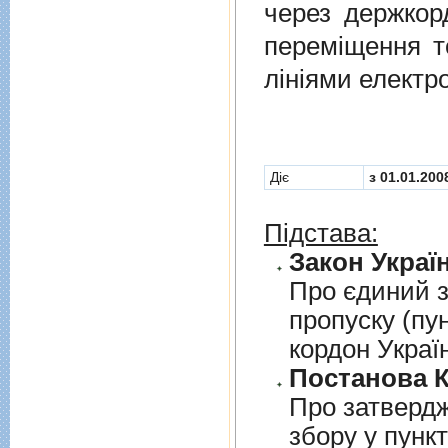
через держкор
перемiщення т
лiнiями електр
Діє
з 01.01.200
Підстава:
Закон Україн
Про єдиний з
пропуску (пу
кордон Украї
Постанова К
Про затверд
збору у пунк