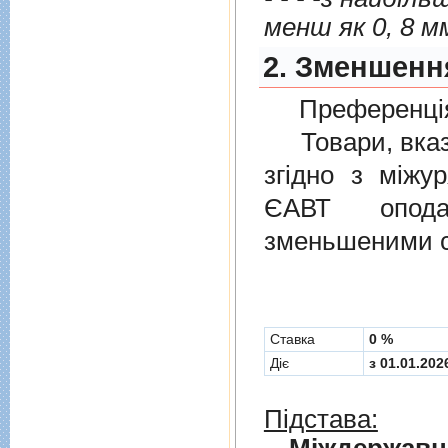
менш як 0, 8 м
2. Зменшенн
Преференція
Товари, вказан
згiдно з мiжу
ЄАВТ опода
зменьшеними с
Cтавка
0 %
Діє
з 01.01.202
Підстава: