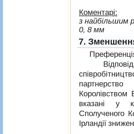
Коментарі:
з найбільшим р
0, 8 мм
7. Зменшення
Преференція
Відповідно
співробітниц
партнерств
Королівством В
вказані у к
Сполученого Ко
Ірландії знижен