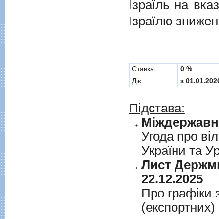
Ізраїль на вка
Ізраїлю знижен
Cтавка
0 %
Діє
з 01.01.202
Підстава:
Угода про вiл
України та У
Лист Держми
22.12.2025
Про графiки 
(експортних)