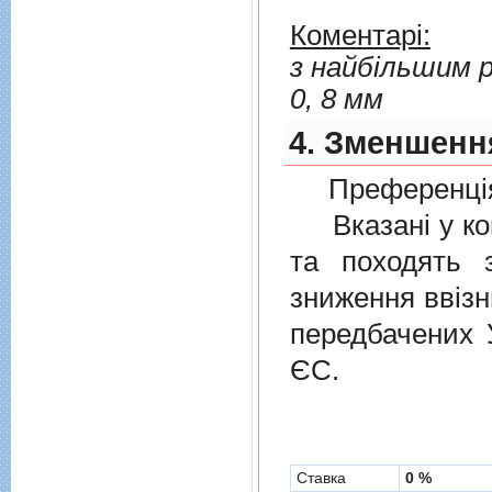
Коментарі:
з найбільшим р
0, 8 мм
4. Зменшення
Преференція
Вказані у ком
та походять 
зниження ввізн
передбачених
ЄС.
Cтавка
0 %