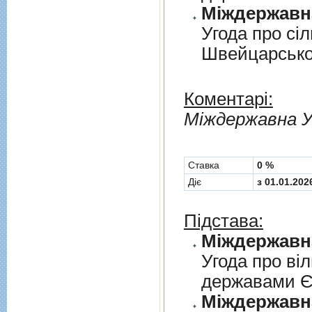
Угода про сi
Швейцарськ
Коментарі:
Мiждержавна У
Cтавка
0 %
Діє
з 01.01.202
Підстава:
Угода про вi
державами 