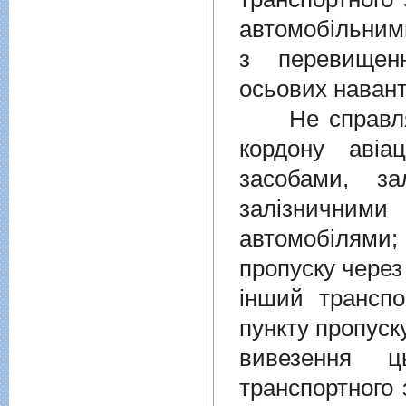
автомобiльними
з перевищен
осьових навант
Не справляєт
кордону авiа
засобами, за
залiзничними
автомобiлями
пропуску через
iнший транспо
пункту пропуск
вивезення ц
транспортного 