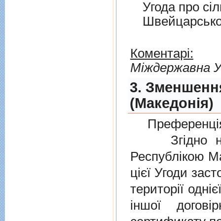
Угода про сi
Швейцарськ
Коментарі:
Мiждержавна У
3. Зменшенн
(Македонія)
Преференція
Згідно нов
Республікою Ма
цієї Угоди заст
території одніє
іншої догов