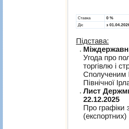
Cтавка
0 %
Діє
з 01.04.202
Підстава:
Угода про по
торгiвлю i ст
Сполученим К
Пiвнiчної Iрл
Лист Держми
22.12.2025
Про графiки 
(експортних)