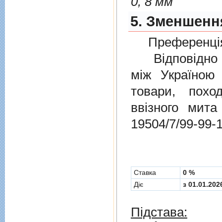
0, 8 мм
5. Зменшення
Преференція
Відповідно 
мiж Україною
товари, пох
ввізного мит
19504/7/99-99-
Cтавка
0 %
Діє
з 01.01.202
Підстава: