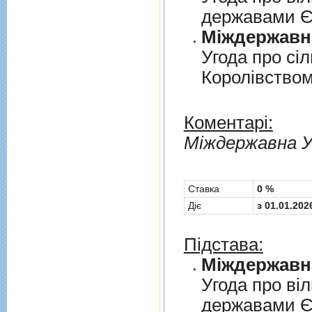
державами 
Угода про сi
Королiвством
Коментарі:
Мiждержавна У
Cтавка
0 %
Діє
з 01.01.202
Підстава:
Угода про вi
державами 