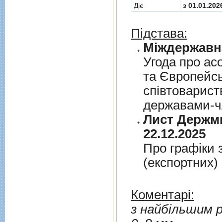
Діє
з 01.01.202
Підстава:
Угода про асо
та Європейс
спiвтовариств
державами-чл
Лист Держми
22.12.2025
Про графiки 
(експортних)
Коментарі:
з найбільшим р