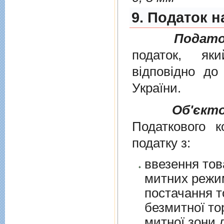
9. Податок н
Подато
податок, як
вiдповiдно д
України
.
Об'єкт
Податкового к
податку з:
ввезення тов
митних режим
постачання т
безмитної торгів
митної зони для їх 