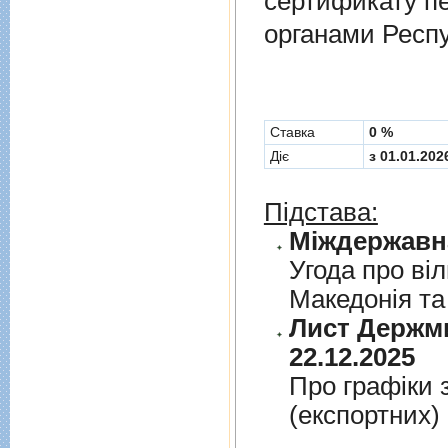
сертификату п
органами Респу
Cтавка
0 %
Діє
з 01.01.202
Підстава:
Угода про вi
Македонiя та
Лист Держми
22.12.2025
Про графiки 
(експортних)