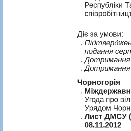
Республiки Т
спiвробiтниц
Діє за умови:
Пiдтверджен
подання сер
Дотримання п
Дотримання 
Чорногорія
Угода про вi
Урядом Чорно
Лист ДМСУ (д
08.11.2012