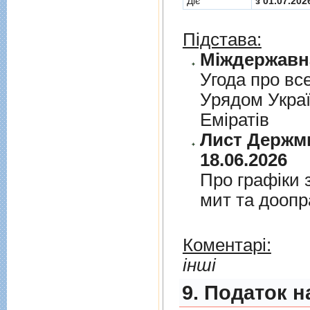
Діє
з 01.07.202
Підстава:
Угода про вс
Урядом Укра
Емiратiв
Лист Держми
18.06.2026
Про графiки 
мит та дооп
Коментарі:
інші
9. Податок н