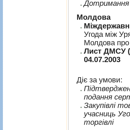
Дотримання 
Молдова
Угода між Ур
Молдова про 
Лист ДМСУ (
04.07.2003
Діє за умови:
Пiдтверджен
подання сер
Закупiвлi то
учасниць Уго
торгiвлi