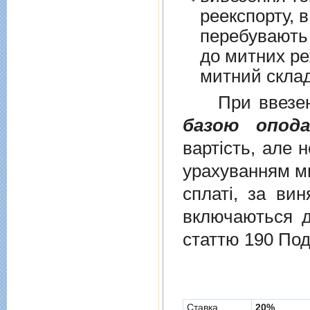
реекспорту, в
перебувають у в
до митних режим
митний склад
При ввезенні 
базою опода
вартість, але 
урахуванням ми
сплаті, за ви
включаються до
статтю 190 Под
Cтавка
20%