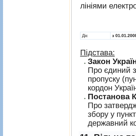
лiнiями електр
Діє
з 01.01.200
Підстава:
Закон Україн
Про єдиний з
пропуску (пу
кордон Украї
Постанова К
Про затверд
збору у пунк
державний к