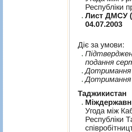
Республіки п
Лист ДМСУ (
04.07.2003
Діє за умови:
Пiдтверджен
подання сер
Дотримання п
Дотримання 
Таджикистан
Угода мiж Ка
Республiки Т
спiвробiтниц