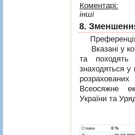
Коментарі:
інші
8. Зменшенн
Преференція
Вказані у ком
та походять 
знаходяться у 
розрахованих
Всеосяжне е
України та Уря
Cтавка
0 %