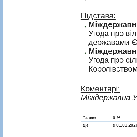
Підстава:
Угода про вi
державами 
Угода про сi
Королiвством
Коментарі:
Мiждержавна У
Cтавка
0 %
Діє
з 01.01.202