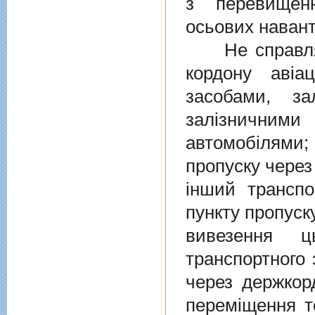
з перевищен
осьових навант
Не справляєт
кордону авiа
засобами, за
залiзничними
автомобiлями
пропуску через
iнший транспо
пункту пропуск
вивезення ц
транспортного 
через держкор
перемiщення т