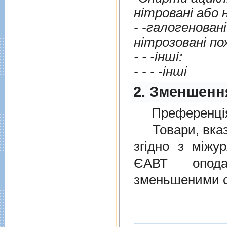
н
- -галогенованi,
- - -iншi:
- - - -iншi
2. Зменшенн
Преференція
Товари, вказан
згiдно з мiжу
ЄАВТ опода
зменьшеними с