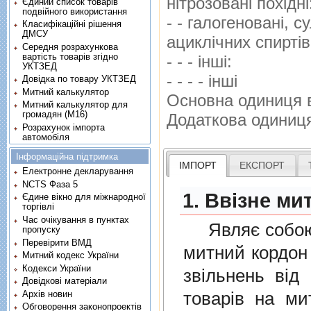
нiтрозованi похiдн
Єдиний список товарів
подвійного використання
- - галогенованi, с
Класифікаційні рішення
ДМСУ
ациклiчних спиртi
Середня розрахункова
вартість товарів згідно
- - - iншi:
УКТЗЕД
- - - - iншi
Довідка по товару УКТЗЕД
Митний калькулятор
Основна одиниця 
Митний калькулятор для
громадян (М16)
Додаткова одиниц
Розрахунок імпорта
автомобіля
Інформаційна підтримка
ІМПОРТ
ЕКСПОРТ
Електронне декларування
NCTS Фаза 5
1. Ввізне ми
Єдине вікно для міжнародної
торгівлі
Час очікування в пунктах
Являє собою п
пропуску
Перевірити ВМД
митний кордон 
Митний кодекс України
Кодекси України
звiльнень вiд
Довідкові матеріали
товарiв на ми
Архів новин
Обговорення законопроектів