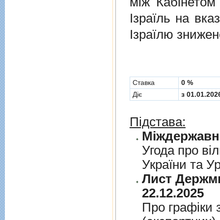
мiж Кабінетом
Ізраїль на вка
Ізраїлю знижен
Cтавка
0 %
Діє
з 01.01.202
Підстава:
Угода про вiл
України та У
Лист Держми
22.12.2025
Про графiки 