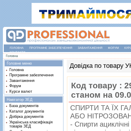
ГОЛОВНА
ПРОГРАМНЕ ЗАБЕЗПЕЧЕННЯ
ЗАВАНТАЖЕННЯ
ФОРУМ
КУР
КОНТАКТИ
Ви є тут
Головна
Головне меню
Довідка по товару 
Головна
Програмне забезпечення
Завантаження
Код товару :
2
Форум
Курси валют
станом на 09.
Навігатор ЗЕД
База документів
СПИРТИ ТА ЇХ ГА
Каталог документів
АБО НIТРОЗОВАН
Добірка документів
Українська класифікація
- Спирти ациклiчнi
товарів ЗЕД