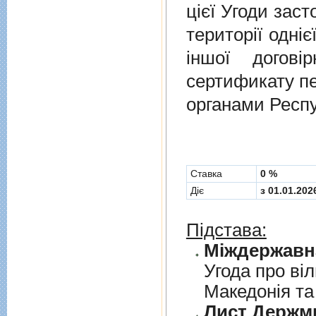
цієї Угоди заст
території одніє
іншої догов
сертификату п
органами Респу
Cтавка
0 %
Діє
з 01.01.202
Підстава:
Угода про вi
Македонiя та
Лист Держми