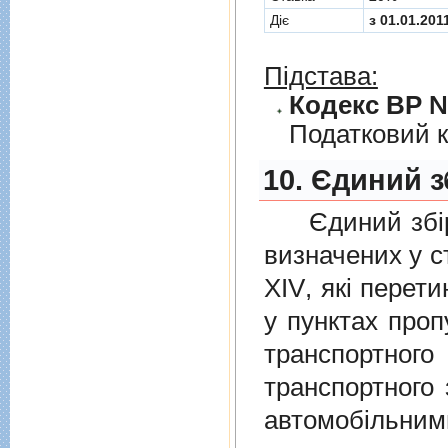
Діє
з 01.01.201
Підстава:
Кодекс ВР № 
Податковий к
10. Єдиний з
Єдиний збiр с
визначених у
с
XIV
, якi перет
у пунктах проп
транспортно
транспортного 
автомобiльними