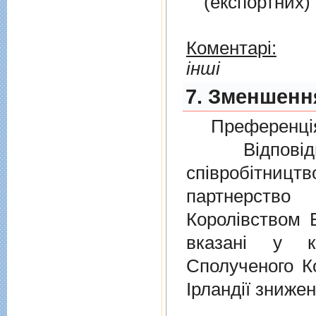
(експортних)
Коментарі:
інші
7. Зменшення
Преференція
Відповідно
співробітниц
партнерств
Королівством В
вказані у к
Сполученого Ко
Ірландії знижен