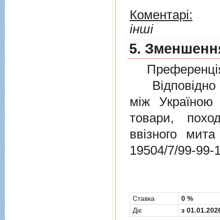
Коментарі:
інші
5. Зменшення
Преференція
Відповідно 
мiж Україною
товари, пох
ввізного мит
19504/7/99-99-
Cтавка
0 %
Діє
з 01.01.202