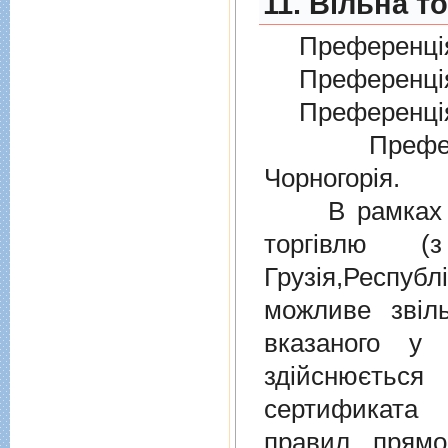
11. Вільна т
Преференція
Преференція
Преференція
Преферен
Чорногорія.
В рамках дiю
торгiвлю (
Грузiя,Респу
можливе звіл
вказаного у 
здійснюєтьс
сертификата 
правил прямо