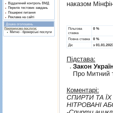
наказом Мінфін
Віддалений контроль ВМД
Перелік тестових завдань
Поширені питання
Реклама на сайті
Дошка оголошень
Пільгова
0 %
Пропонуємо послуги:
Митно - брокерські послуги
ставка
Повна ставка
0 %
Діє
з 01.01.202
Підстава:
Закон Україн
Про Митний 
Коментарі:
СПИРТИ ТА ЇХ ГАЛО
НIТРОВАНI АБ
-Спирти ациклiчнi т