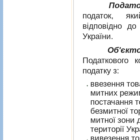
Подато
податок, як
вiдповiдно д
України
.
Об'єкт
Податкового к
податку з:
ввезення тов
митних режим
постачання т
безмитної торгів
митної зони для їх 
території Укр
вивезення то