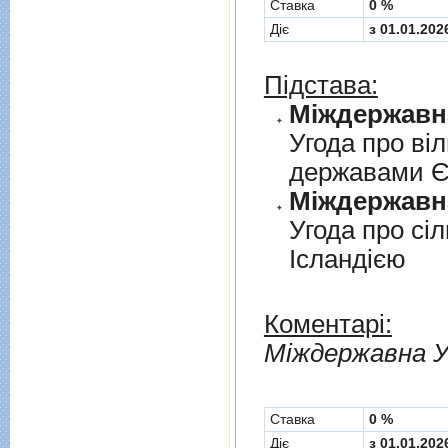
Cтавка
0 %
Діє
з 01.01.202
Підстава:
Угода про вi
державами 
Угода про сi
Iсландiєю
Коментарі:
Мiждержавна У
Cтавка
0 %
Діє
з 01.01.202