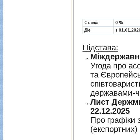
Cтавка
0 %
Діє
з 01.01.202
Підстава:
Угода про асо
та Європейс
спiвтовариств
державами-чл
Лист Держми
22.12.2025
Про графiки 
(експортних)