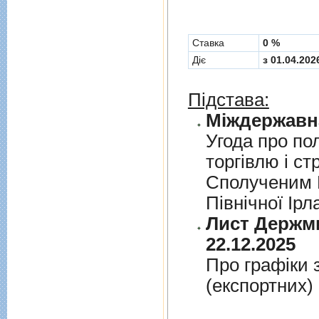
Cтавка
0 %
Діє
з 01.04.202
Підстава:
Угода про по
торгiвлю i ст
Сполученим К
Пiвнiчної Iрл
Лист Держми
22.12.2025
Про графiки 
(експортних)