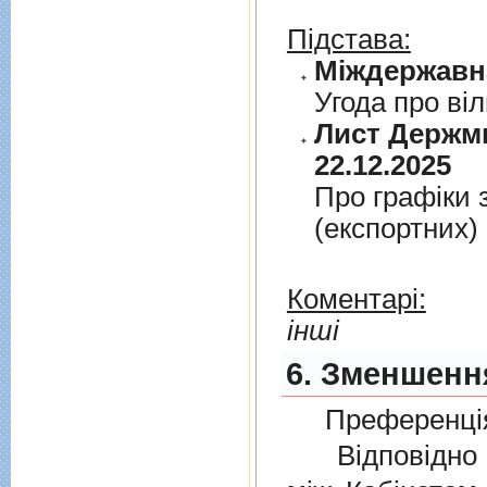
Підстава:
Угода про вi
Лист Держми
22.12.2025
Про графiки 
(експортних)
Коментарі:
інші
6. Зменшення
Преференція
Відповідно 