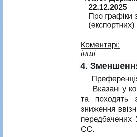
22.12.2025
Про графiки 
(експортних)
Коментарі:
інші
4. Зменшення
Преференція
Вказані у ком
та походять 
зниження ввізн
передбачених
ЄС.