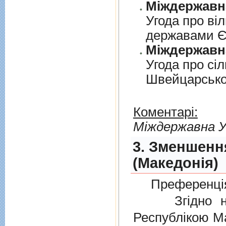
Угода про вi
державами 
Угода про сi
Швейцарськ
Коментарі:
Мiждержавна У
3. Зменшенн
(Македонія)
Преференція
Згідно нов
Республікою Ма