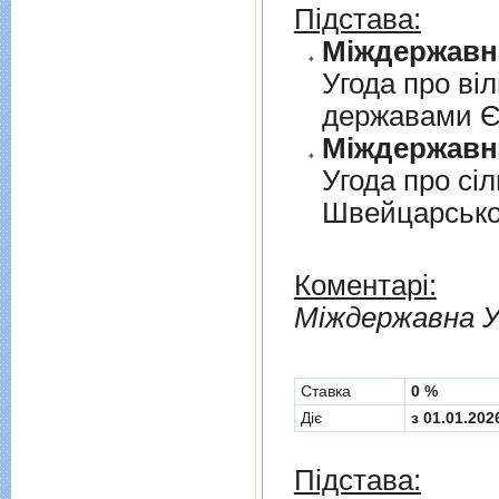
Підстава:
Угода про вi
державами 
Угода про сi
Швейцарськ
Коментарі:
Мiждержавна У
Cтавка
0 %
Діє
з 01.01.202
Підстава: