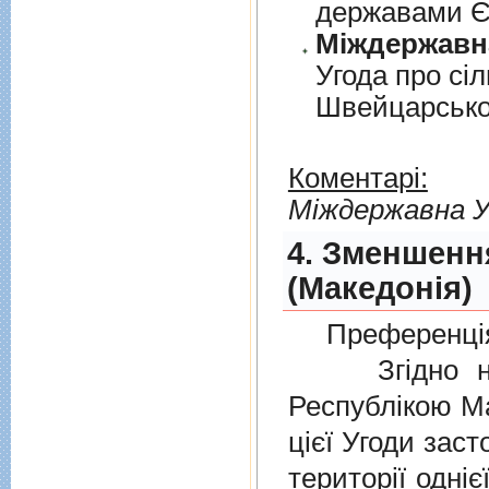
державами 
Угода про сi
Швейцарськ
Коментарі:
Мiждержавна У
4. Зменшенн
(Македонія)
Преференція
Згідно нов
Республікою Ма
цієї Угоди заст
території одніє