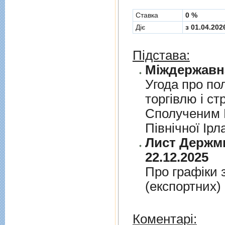
Cтавка
0 %
Діє
з 01.04.202
Підстава:
Угода про по
торгiвлю i ст
Сполученим К
Пiвнiчної Iрл
Лист Держми
22.12.2025
Про графiки 
(експортних)
Коментарі: