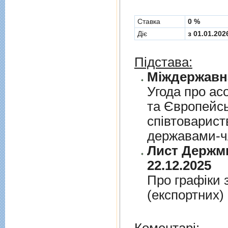
Cтавка
0 %
Діє
з 01.01.202
Підстава:
Угода про асо
та Європейс
спiвтовариств
державами-чл
Лист Держми
22.12.2025
Про графiки 
(експортних)