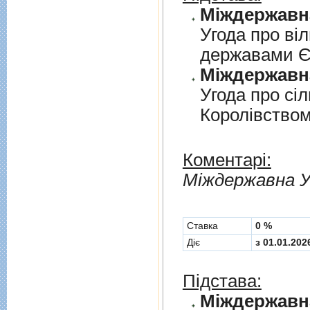
Угода про вi
державами 
Угода про сi
Королiвством
Коментарі:
Мiждержавна У
Cтавка
0 %
Діє
з 01.01.202
Підстава: