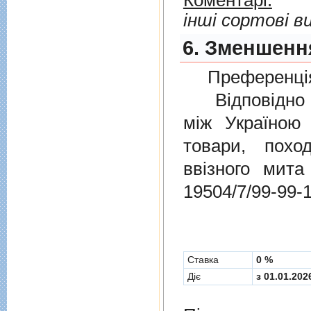
Коментарі:
інші сортові в
6. Зменшення
Преференція
Відповідно 
мiж Україною
товари, пох
ввізного мит
19504/7/99-99-
Cтавка
0 %
Діє
з 01.01.202