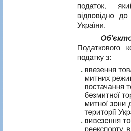
податок, як
вiдповiдно д
України
.
Об'єкт
Податкового к
податку з:
ввезення тов
митних режим
постачання т
безмитної торгів
митної зони для їх 
території Укр
вивезення то
реекспорту, в