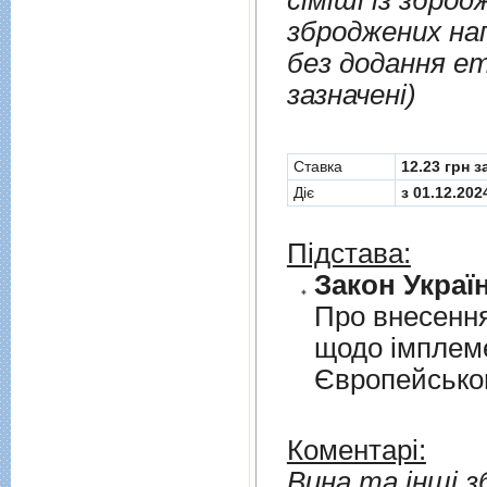
сіміші із зброд
зброджених нап
без додання ет
зазначені)
Cтавка
12.23 грн з
Діє
з 01.12.202
Підстава:
Закон Україн
Про внесення
щодо iмплеме
Європейськог
Коментарі:
Вина та інші зб