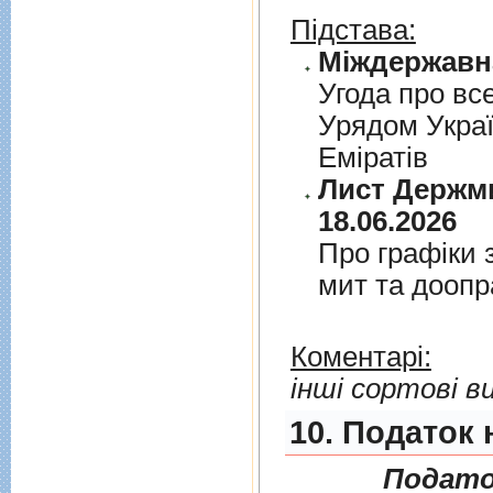
Підстава:
Угода про вс
Урядом Укра
Емiратiв
Лист Держми
18.06.2026
Про графiки 
мит та дооп
Коментарі:
інші сортові в
10. Податок 
Подато