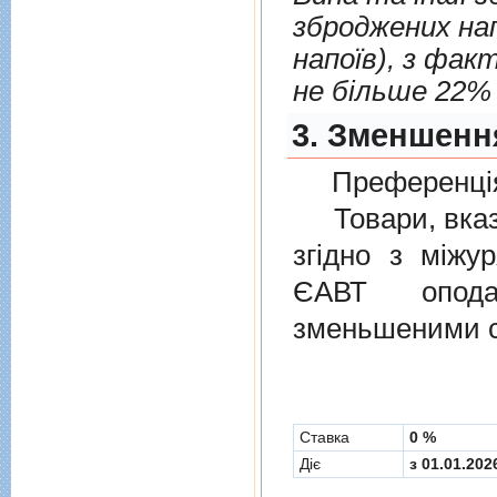
зброджених нап
напоїв), з фактичною міцністю більше 1, 2% об., але
не більше 22% 
3. Зменшенн
Преференція
Товари, вказан
згiдно з мiжу
ЄАВТ опода
зменьшеними с
Cтавка
0 %
Діє
з 01.01.202