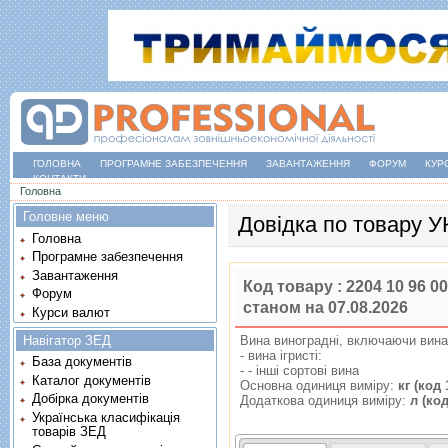
ГОЛОВНА
ПРОГРАМНЕ ЗАБЕЗПЕЧЕННЯ
ЗАВАНТАЖЕННЯ
ФОРУМ
КУР
КОНТАКТИ
Ви є тут
Головна
Головне меню
Довідка по товару 
Головна
Програмне забезпечення
Завантаження
Код товару :
2204 10 96 00
Форум
станом на 07.08.2026
Курси валют
Навігатор ЗЕД
Вина винограднi, включаючи вина 
- вина iгристi:
База документів
- - iншi сортовi вина
Каталог документів
Основна одиниця виміру:
кг (код 
Добірка документів
Додаткова одиниця виміру:
л (код
Українська класифікація
товарів ЗЕД