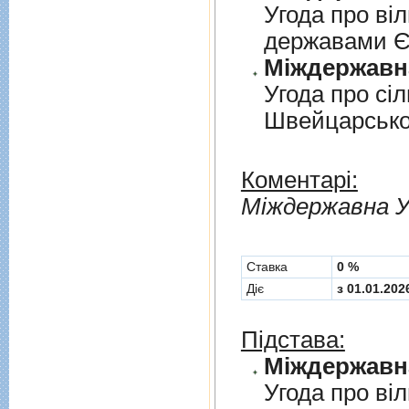
Угода про вi
державами 
Угода про сi
Швейцарськ
Коментарі:
Мiждержавна У
Cтавка
0 %
Діє
з 01.01.202
Підстава:
Угода про вi