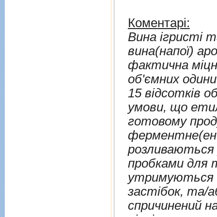
Коментарі:
Вина ігристі та вина г
вина(напої) ар
фактична міцні
об'ємних одини
15 відсотків о
умови, що ети
готовому прод
ферментне(енд
розливаються у пляшки, зако
пробками для т
утримуються н
застібок, та/
спричинений на