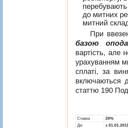
перебувають у в
до митних режим
митний склад
При ввезенні 
базою опода
вартість, але 
урахуванням ми
сплаті, за ви
включаються до
статтю 190 Под
Cтавка
20%
Діє
з 01.01.201