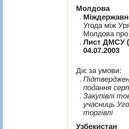
Молдова
Угода між Ур
Молдова про 
Лист ДМСУ (
04.07.2003
Діє за умови:
Пiдтверджен
подання сер
Закупiвлi то
учасниць Уго
торгiвлi
Узбекистан