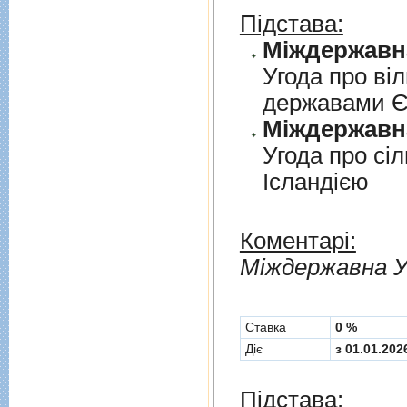
Підстава:
Угода про вi
державами 
Угода про сi
Iсландiєю
Коментарі:
Мiждержавна У
Cтавка
0 %
Діє
з 01.01.202
Підстава: