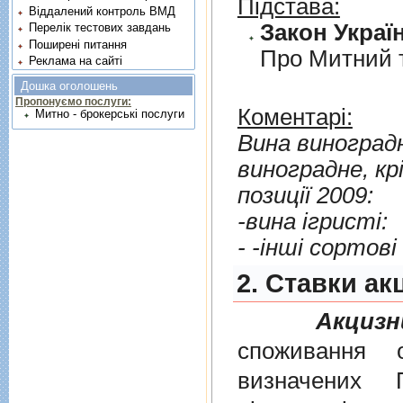
Підстава:
Віддалений контроль ВМД
Закон Україн
Перелік тестових завдань
Поширені питання
Про Митний 
Реклама на сайті
Дошка оголошень
Пропонуємо послуги:
Коментарі:
Митно - брокерські послуги
Вина виноградн
виноградне, кр
позицiї 2009:
-вина iгристi:
- -iншi сортовi
2. Cтавки ак
Акцизн
споживання о
визначених