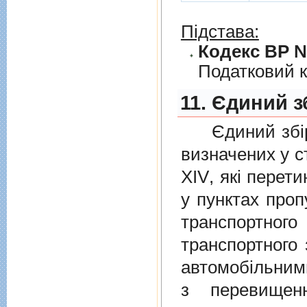
Підстава:
Кодекс ВР № 
Податковий к
11. Єдиний з
Єдиний збiр с
визначених у
с
XIV
, якi перет
у пунктах проп
транспортно
транспортного 
автомобiльними
з перевищен