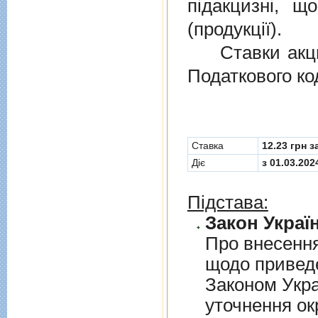
пiдакцизнi, щ
(продукцiї).
Ставки акциз
Податкового ко
Cтавка
12.23 грн з
Діє
з 01.03.202
Підстава:
Закон Україн
Про внесення
щодо приведе
Законом Укра
уточнення о