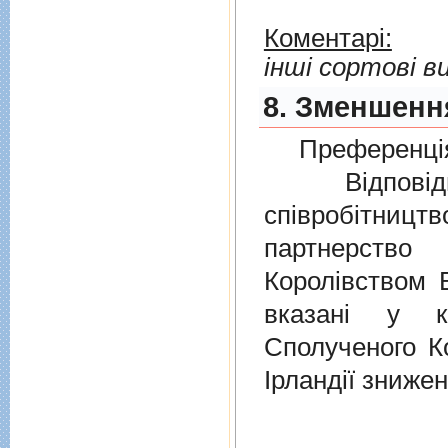
Коментарі:
інші сортові в
8. Зменшення
Преференція
Відповідно
співробітниц
партнерств
Королівством В
вказані у к
Сполученого Ко
Ірландії знижен