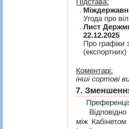
Підстава:
Угода про вi
Лист Держми
22.12.2025
Про графiки 
(експортних)
Коментарі:
інші сортові в
7. Зменшення
Преференція
Відповідно 
мiж Кабінетом