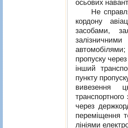
осьових навант
Не справляєт
кордону авiа
засобами, за
залiзничними
автомобiлями
пропуску через
iнший транспо
пункту пропуск
вивезення ц
транспортного 
через держкор
перемiщення т
лiнiями електр