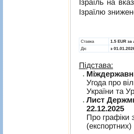
Ізраїль на вка
Ізраїлю знижен
Cтавка
1.5 EUR за 
Діє
з 01.01.202
Підстава:
Угода про вiл
України та У
Лист Держми
22.12.2025
Про графiки 
(експортних)