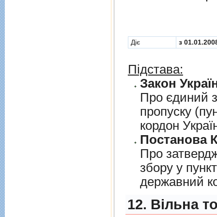
Діє
з 01.01.200
Підстава:
Закон Україн
Про єдиний з
пропуску (пу
кордон Украї
Постанова К
Про затверд
збору у пунк
державний к
12. Вільна т