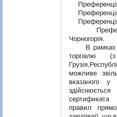
Преференція
Преференція
Преференція
Преферен
Чорногорія.
В рамках дiю
торгiвлю (
Грузiя,Респу
можливе звіл
вказаного у 
здійснюєтьс
сертификата 
правил прямо
закупівлі), що