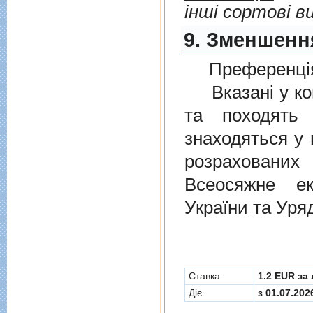
інші сортові в
9. Зменшенн
Преференція
Вказані у ком
та походять 
знаходяться у 
розрахованих
Всеосяжне е
України та Уря
Cтавка
1.2 EUR за 
Діє
з 01.07.202