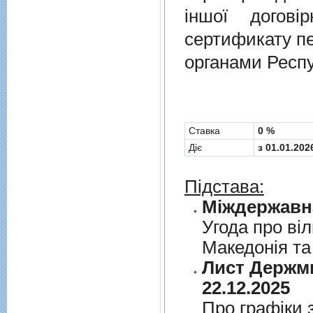
іншої догов
сертификату п
органами Респу
Cтавка
0 %
Діє
з 01.01.202
Підстава:
Угода про вi
Македонiя та
Лист Держми
22.12.2025
Про графiки 