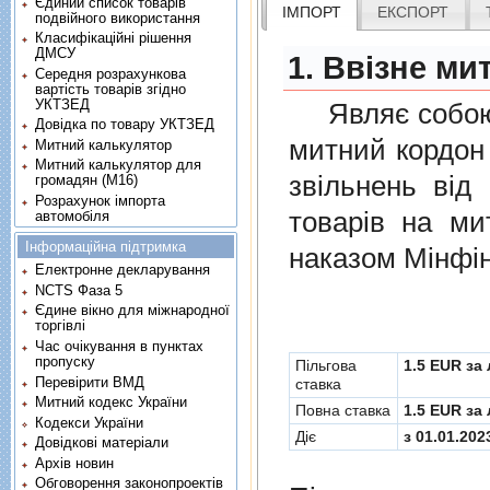
Єдиний список товарів
ІМПОРТ
ЕКСПОРТ
подвійного використання
Класифікаційні рішення
ДМСУ
1. Ввізне ми
Середня розрахункова
вартість товарів згідно
УКТЗЕД
Являє собою п
Довідка по товару УКТЗЕД
митний кордон 
Митний калькулятор
Митний калькулятор для
звiльнень вiд
громадян (М16)
Розрахунок імпорта
товарiв на ми
автомобіля
Інформаційна підтримка
наказом Мінфін
Електронне декларування
NCTS Фаза 5
Єдине вікно для міжнародної
торгівлі
Час очікування в пунктах
пропуску
Пільгова
1.5 EUR за 
Перевірити ВМД
ставка
Митний кодекс України
Повна ставка
1.5 EUR за 
Кодекси України
Діє
з 01.01.202
Довідкові матеріали
Архів новин
Обговорення законопроектів