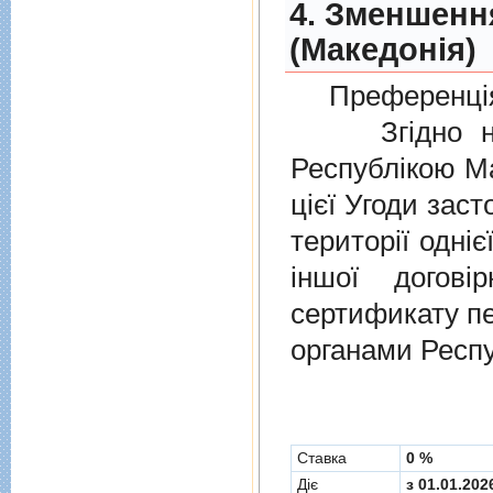
4. Зменшенн
(Македонія)
Преференція
Згідно нов
Республікою Ма
цієї Угоди заст
території одніє
іншої догов
сертификату п
органами Респу
Cтавка
0 %
Діє
з 01.01.202