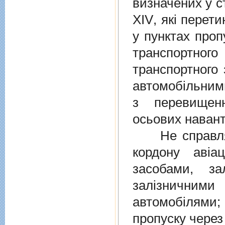
визначених у
с
XIV
, якi перет
у пунктах проп
транспортно
транспортного 
автомобiльними
з перевищен
осьових навант
Не справляєт
кордону авiа
засобами, за
залiзничними
автомобiлями
пропуску через