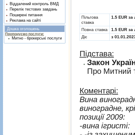
Віддалений контроль ВМД
Перелік тестових завдань
Поширені питання
Пільгова
1.5 EUR за 
Реклама на сайті
ставка
Дошка оголошень
Повна ставка
1.5 EUR за 
Пропонуємо послуги:
Діє
з 01.01.202
Митно - брокерські послуги
Підстава:
Закон Україн
Про Митний 
Коментарі:
Вина виноградн
виноградне, кр
позицiї 2009:
-вина iгристi:
- -iз захищеним най