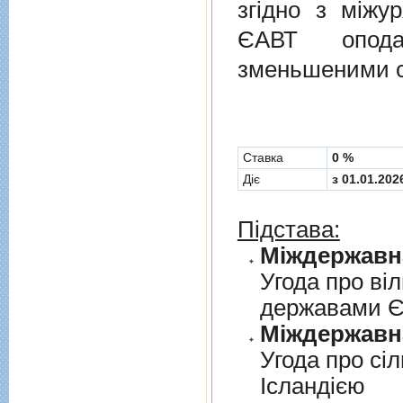
згiдно з мiжу
ЄАВТ опода
зменьшеними с
Cтавка
0 %
Діє
з 01.01.202
Підстава:
Угода про вi
державами 
Угода про сi
Iсландiєю