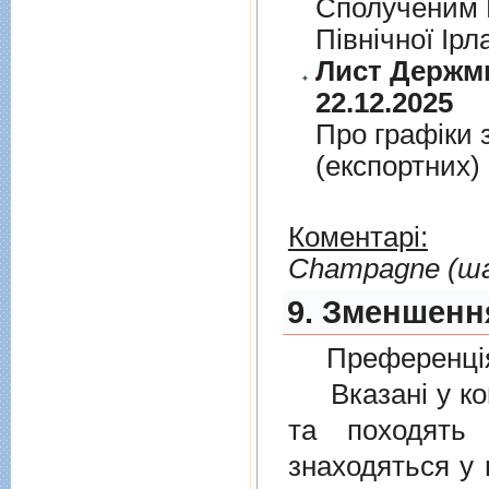
Сполученим К
Пiвнiчної Iрл
Лист Держми
22.12.2025
Про графiки 
(експортних)
Коментарі:
Сhampagne (ш
9. Зменшенн
Преференція
Вказані у ком
та походять 
знаходяться у 