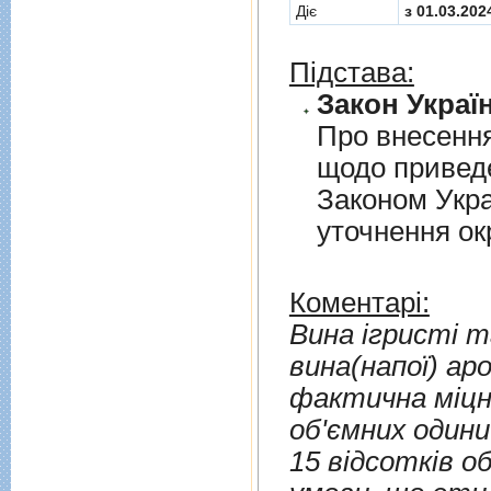
Діє
з 01.03.202
Підстава:
Закон Україн
Про внесення
щодо приведе
Законом Укра
уточнення о
Коментарі:
Вина ігристі та вина г
вина(напої) ар
фактична міцні
об'ємних одини
15 відсотків о