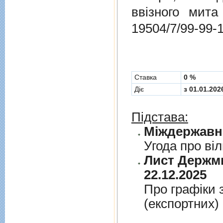
ввізного мит
19504/7/99-99-
Cтавка
0 %
Діє
з 01.01.202
Підстава:
Угода про вi
Лист Держми
22.12.2025
Про графiки 
(експортних)