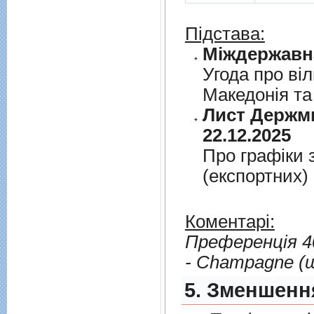
Підстава:
Угода про вi
Македонiя та
Лист Держми
22.12.2025
Про графiки 
(експортних)
Коментарі:
Преференція 4
- Сhampagne (
5. Зменшення