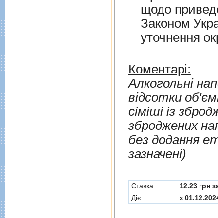
щодо приведе
Законом Укра
уточнення о
Коментарі:
Алкогольні нап
відсотки об'ємн
сіміші із зброд
зброджених нап
без додання ет
зазначені)
Cтавка
12.23 грн з
Діє
з 01.12.202