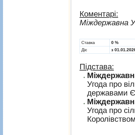
Коментарі:
Мiждержавна У
Cтавка
0 %
Діє
з 01.01.202
Підстава:
Угода про вi
державами 
Угода про сi
Королiвством