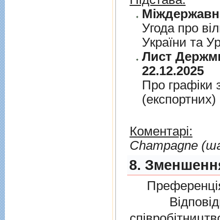
Угода про вiл
України та У
Лист Держми
22.12.2025
Про графiки 
(експортних)
Коментарі:
Сhampagne (ш
8. Зменшення
Преференція
Відповідно
співробітниц