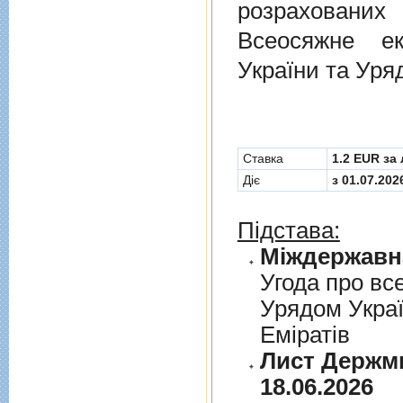
розрахованих
Всеосяжне е
України та Уря
Cтавка
1.2 EUR за 
Діє
з 01.07.202
Підстава:
Угода про вс
Урядом Укра
Емiратiв
Лист Держми
18.06.2026