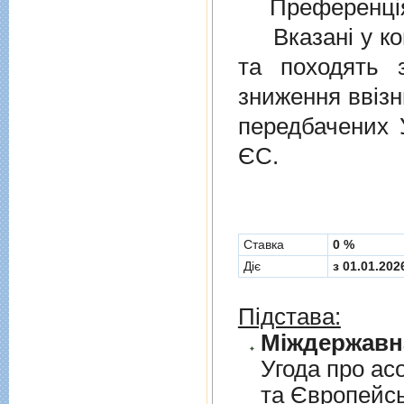
Преференція
Вказані у ком
та походять 
зниження ввізн
передбачених
ЄС.
Cтавка
0 %
Діє
з 01.01.202
Підстава:
Угода про асо
та Європейс