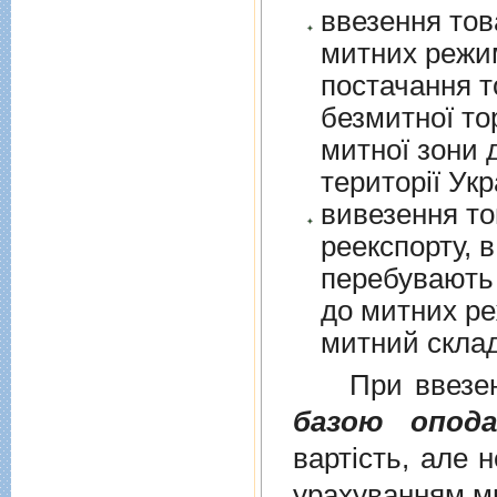
ввезення тов
митних режим
постачання т
безмитної торгів
митної зони для їх 
території Укр
вивезення то
реекспорту, в
перебувають у в
до митних режим
митний склад
При ввезенні 
базою опода
вартість, але 
урахуванням ми