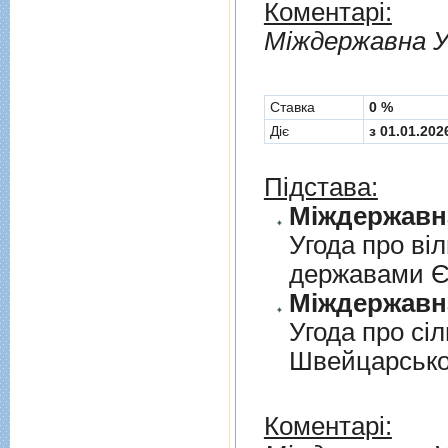
Коментарі:
Мiждержавна У
Cтавка
0 %
Діє
з 01.01.202
Підстава:
Угода про вi
державами 
Угода про сi
Швейцарськ
Коментарі: