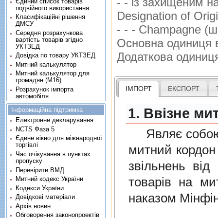
- - iз захищеним 
Єдиний список товарів
подвійного використання
Designation of Ori
Класифікаційні рішення
ДМСУ
- - - Сhampagne (
Середня розрахункова
вартість товарів згідно
Основна одиниця 
УКТЗЕД
Додаткова одиниц
Довідка по товару УКТЗЕД
Митний калькулятор
Митний калькулятор для
громадян (М16)
ІМПОРТ
ЕКСПОРТ
Розрахунок імпорта
автомобіля
1. Ввізне ми
Інформаційна підтримка
Електронне декларування
NCTS Фаза 5
Являє собою п
Єдине вікно для міжнародної
торгівлі
митний кордон 
Час очікування в пунктах
пропуску
звiльнень вiд
Перевірити ВМД
товарiв на ми
Митний кодекс України
Кодекси України
наказом Мінфін
Довідкові матеріали
Архів новин
Обговорення законопроектів