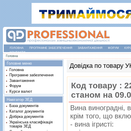
ГОЛОВНА
ПРОГРАМНЕ ЗАБЕЗПЕЧЕННЯ
ЗАВАНТАЖЕННЯ
ФОРУМ
КУР
КОНТАКТИ
Ви є тут
Головна
Головне меню
Довідка по товару 
Головна
Програмне забезпечення
Завантаження
Код товару :
2
Форум
Курси валют
станом на 09.
Навігатор ЗЕД
База документів
Вина винограднi, 
Каталог документів
крiм того, що вклю
Добірка документів
Українська класифікація
- вина iгристi:
товарів ЗЕД