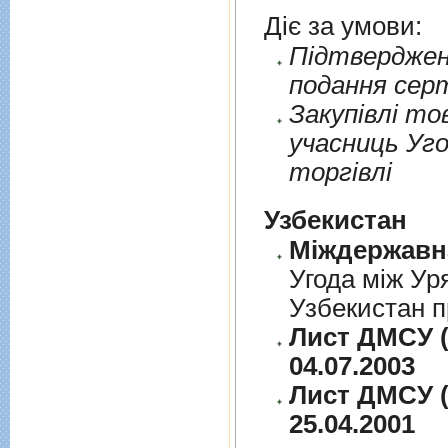
Діє за умови:
Пiдтверджен
подання сер
Закупiвлi то
учасниць Уго
торгiвлi
Узбекистан
Угода між Ур
Узбекистан п
Лист ДМСУ (
04.07.2003
Лист ДМСУ (
25.04.2001