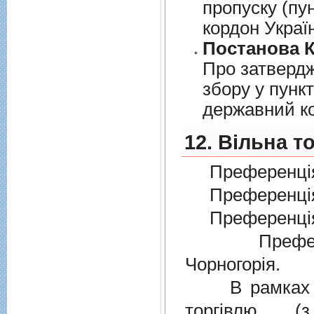
пропуску (пу
кордон Украї
Постанова К
Про затверд
збору у пунк
державний к
12. Вільна т
Преференція
Преференція
Преференція
Преферен
Чорногорія.
В рамках дiю
торгiвлю (