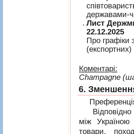
спiвтовариств
державами-чл
Лист Держми
22.12.2025
Про графiки 
(експортних)
Коментарі:
Champagne (ш
6. Зменшення
Преференція
Відповідно 
мiж Україною
товари, пох