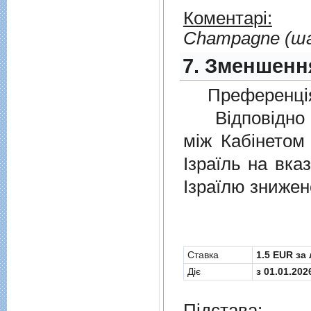
Коментарі:
Сhampagne (ш
7. Зменшення
Преференція
Відповідно 
мiж Кабінетом
Ізраїль на вка
Ізраїлю знижен
Cтавка
1.5 EUR за 
Діє
з 01.01.202
Підстава: