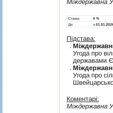
Мiждержавна У
Cтавка
0 %
Діє
з 01.01.202
Підстава:
Угода про вi
державами 
Угода про сi
Швейцарськ
Коментарі:
Мiждержавна У