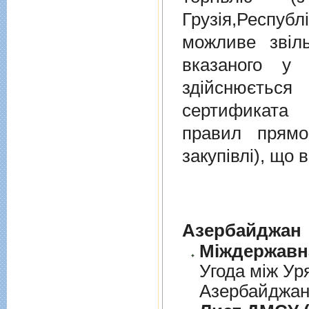
Грузiя,Респу
можливе звіл
вказаного у 
здійснюєтьс
сертификата 
правил прямо
закупівлі), що
Азербайджан
Угода між Ур
Азербайджанс