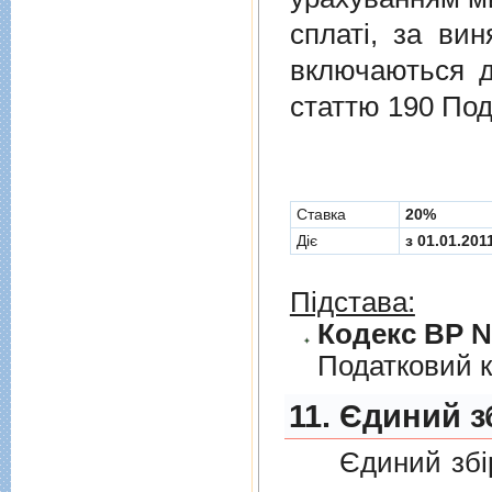
сплаті, за ви
включаються до
статтю 190 Под
Cтавка
20%
Діє
з 01.01.201
Підстава:
Кодекс ВР № 
Податковий к
11. Єдиний з
Єдиний збiр с