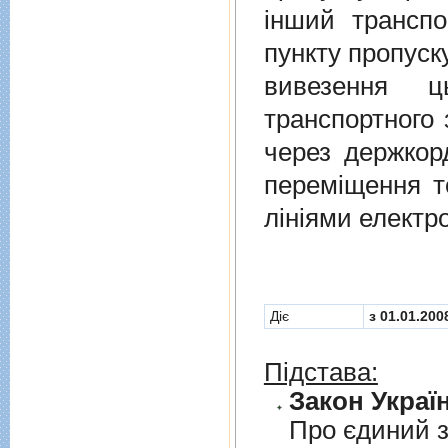
iнший транспо
пункту пропуск
вивезення ц
транспортного 
через держкор
перемiщення т
лiнiями електр
Діє
з 01.01.200
Підстава:
Закон Україн
Про єдиний з