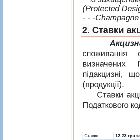
- - -Сhampagne
2. Cтавки ак
Акцизн
споживання о
визначених
пiдакцизнi, щ
(продукцiї).
Ставки акциз
Податкового ко
Cтавка
12.23 грн з