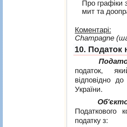
Про графiки 
мит та дооп
Коментарі:
Сhampagne (ш
10. Податок 
Подато
податок, як
вiдповiдно д
України
.
Об'єкт
Податкового к
податку з: