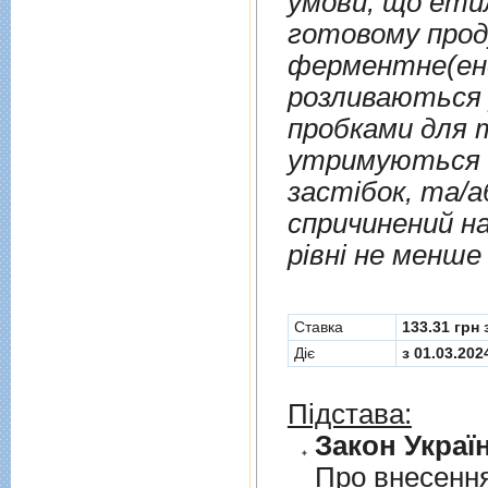
умови, що ети
готовому прод
ферментне(енд
розливаються у пляшки, зако
пробками для т
утримуються н
застібок, та/
спричинений на
рівні не менше
Cтавка
133.31 грн
Діє
з 01.03.202
Підстава:
Закон Україн
Про внесення