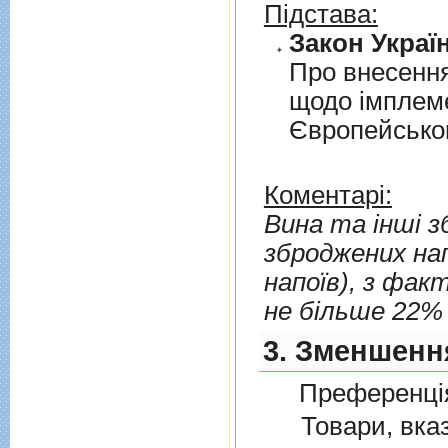
Підстава:
Закон Україн
Про внесення
щодо iмплеме
Європейськог
Коментарі:
Вина та інші зб
зброджених нап
напоїв), з фактичною міцністю більше 1, 2% об., але
не більше 22% 
3. Зменшенн
Преференція
Товари, вказан