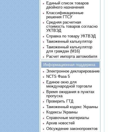
Единый список товаров
двойного назначения
Классификационные
решения ГТСУ
Средняя расчетная
стоимость товаров согласно
УКТВЭД
Справка по товару УКТВЭД
Таможенный калькулятор
Таможенный калькулятор
для граждан (M16)
Расчет импорта автомобиля
Информационная поддержка
Электронное декларирование
NCTS Фаза 5
Единое окно для
международной торговли
Время ожидания в пунктах
пропуска
Проверить ГТД
Таможенный кодекс Украины
Кодексы Украины
Справочные материалы
Архив новостей
Обсуждение законопроектов