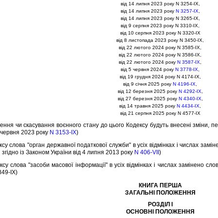
вiд 14 липня 2023 року N 3254-IX,
вiд 14 липня 2023 року
N 3257-IX
,
вiд 14 липня 2023 року N 3265-IX,
вiд 9 серпня 2023 року N 3310-IX,
вiд 10 серпня 2023 року N 3320-IX
вiд 8 листопада 2023 року N 3450-IX,
вiд 22 лютого 2024 року N 3585-IX,
вiд 22 лютого 2024 року N 3586-IX,
вiд 22 лютого 2024 року
N 3587-IX
,
вiд 5 червня 2024 року
N 3778-IX
,
вiд 19 грудня 2024 року N 4174-IX,
вiд 9 сiчня 2025 року
N 4196-IX
,
вiд 12 березня 2025 року
N 4292-IX
,
вiд 27 березня 2025 року
N 4340-IX
,
вiд 14 травня 2025 року
N 4434-IX
,
вiд 21 серпня 2025 року N 4577-IX
ення чи скасування воєнного стану до цього Кодексу будуть внесенi змiни, пе
0 червня 2023 року
N 3153-IX
)
ксу слова "орган державної податкової служби" в усiх вiдмiнках i числах замiн
лi згiдно iз Законом України вiд 4 липня 2013 року
N 406-VII
)
ксу слова "засоби масової iнформацiї" в усiх вiдмiнках i числах замiнено сло
849-IX)
КНИГА ПЕРША
ЗАГАЛЬНI ПОЛОЖЕННЯ
РОЗДIЛ I
ОСНОВНI ПОЛОЖЕННЯ