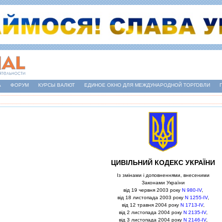
А
ФОРУМ
КУРСЫ ВАЛЮТ
ЕДИНОЕ ОКНО ДЛЯ МЕЖДУНАРОДНОЙ ТОРГОВЛИ
ЦИВIЛЬНИЙ КОДЕКС УКРАЇНИ
Iз змiнами i доповненнями, внесеними
Законами України
вiд 19 червня 2003 року
N 980-IV
,
вiд 18 листопада 2003 року
N 1255-IV
,
вiд 12 травня 2004 року
N 1713-IV
,
вiд 2 листопада 2004 року
N 2135-IV
,
вiд 3 листопада 2004 року
N 2146-IV
,