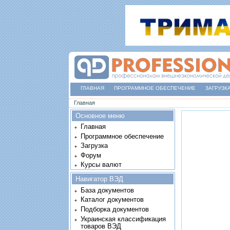
ГЛАВНАЯ
ПРОГРАММНОЕ ОБЕСПЕЧЕНИЕ
ЗАГРУЗК
Вы здесь
Главная
Основное меню
Главная
Программное обеспечение
Загрузка
Форум
Курсы валют
Навигатор ВЭД
База документов
Каталог документов
Подборка документов
Украинская классификация
товаров ВЭД