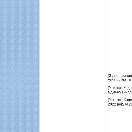
(З дня припин
України вiд 1
(У текстi Коде
вiдмiнку i чис
(У текстi Коде
2022 року N 2