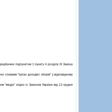
редбаченi пiдпунктом 1 пункту 4 роздiлу IX Закону
ено словами "орган доходiв i зборiв" у вiдповiдному
вом "медiа" згiдно iз Законом України вiд 13 грудня