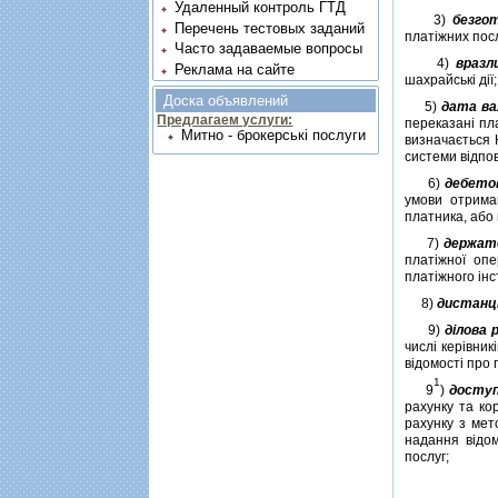
Удаленный контроль ГТД
3)
безгот
Перечень тестовых заданий
платiжних посл
Часто задаваемые вопросы
4)
вразл
Реклама на сайте
шахрайськi дiї;
Доска объявлений
5)
дата в
Предлагаем услуги:
переказанi пл
Митно - брокерські послуги
визначається 
системи вiдпов
6)
дебето
умови отрима
платника, або 
7)
держат
платiжної опе
платiжного iн
8)
дистанцi
9)
дiлова 
числi керiвник
вiдомостi про 
1
9
)
доступ
рахунку та ко
рахунку з мет
надання вiдом
послуг;