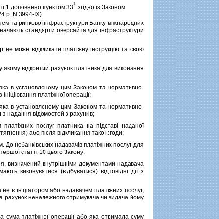
1
тi 1 доповнено пунктом 33
згiдно iз Законом
24 р. N 3994-IX)
стем та ринкової iнфраструктури Банку мiжнародних
визначають стандарти оверсайта для iнфраструктури
ор не може вiдкликати платiжну iнструкцiю та свою
 у якому вiдкритий рахунок платника для виконання
яка в установленому цим Законом та нормативно-
iнiцiювання платiжної операцiї;
яка в установленому цим Законом та нормативно-
з надання вiдомостей з рахункiв;
 платiжних послуг платника на пiдставi наданої
тягнення) або пiсля вiдкликання такої згоди;
м. До небанкiвських надавачiв платiжних послуг для
першої статтi 10 цього Закону;
ня, визначений внутрiшнiми документами надавача
ють виконуватися (вiдбуватися) вiдповiднi дiї з
а не є iнiцiатором або надавачем платiжних послуг,
на рахунок неналежного отримувача чи видача йому
на сума платiжної операцiї або яка отримала суму