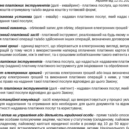
України вiд 12.01.20
инг платiжних iнструментiв
(далi - еквайринг) - платiжна послуга, що поля
 коштiв отримувачу та/або видача коштiв у готiвковiй формi;
рингова установа
(далi - еквайр) - надавач платiжних послуг, який надає 
дання такої послуги;
онний гаманець
- облiковий запис для облiку, зберiгання електронних грошей
онний платiжний засiб
- платiжний iнструмент, реалiзований на будь-якому но
я платiжної операцiї та/або здiйснення iнших операцiй, визначених договором
оннi грошi
- одиницi вартостi, що зберiгаються в електронному виглядi, вип
рацiй (у тому числi з використанням наперед оплачених платiжних карток б
iншими особами, нiж їх емiтент, та є грошовим зобов'язанням такого емiтента
 платiжних iнструментiв
- платiжна послуга, що надається надавачем платiжн
ску (наданнi) платнику платiжного iнструменту для iнiцiювання та оброблення
нт електронних грошей
- установа електронних грошей або iнша визначена
уску електронних грошей та виконання платiжних операцiй з ними, у тому
ає право на надання такої платiжної послуги вiдповiдно до цього Закону;
т платiжних iнструментiв
(далi - емiтент) - надавач платiжних послуг, яки
ня такої послуги вiдповiдно до цього Закону;
истанцiйної комунiкацiї
- засiб комунiкацiї, що використовується у процесi 
 для надсилання та отримання всiх необхiдних для цього документiв та вiдо
тностi надавача платiжних послуг та користувача;
 вплив на управлiння або дiяльнiсть юридичної особи
- пряме та/або опос
ими особами голосуючими акцiями, часткою у статутному (складеному, пайовому
кладеному, пайовому) капiталi юридичної особи в розмiрi вiд 10 до 50 вiдс
знаки якої встановлюються нормативно-правовими актами Нацiонального ба