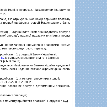
 вiд iменi, в iнтересах, пiд контролем i за рахунок
вору;
особа, яка отримує чи має намiр отримати платiжну
них грошей (цифрових грошей Нацiонального банку
струкцiї, наданої платником або надавачем послуг з
ної операцiї, наданої надавачу платiжних послуг
дур, передбачених нормативно-правовими актами
о миттєвого кредитового переказу;
ршої статтi 1 у редакцiї Закону України вiд
-IX
, iз змiнами, внесеними згiдно iз Законом
24 р. N 3994-IX)
о надається Нацiональним банком України юридичнiй
 дiяльностi з надання всiх або окремих фiнансових
ршої статтi 1 iз змiнами, внесеними згiдно iз
01.04.2022 р. N 2180-IX)
дання платiжних послуг з дотриманням обмежень,
платiжних операцiй;
 з моменту прийняття платiжної iнструкцiї в будь-