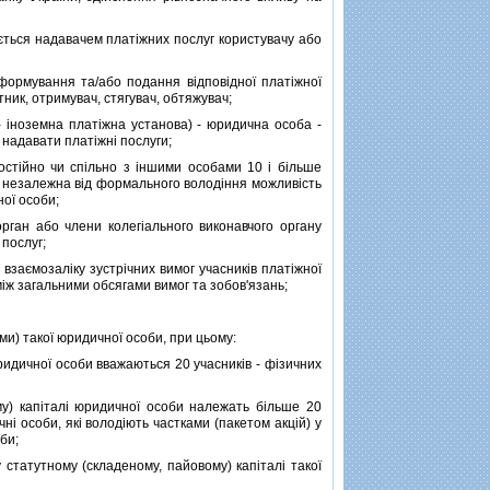
ається надавачем платiжних послуг користувачу або
формування та/або подання вiдповiдної платiжної
атник, отримувач, стягувач, обтяжувач;
- iноземна платiжна установа) - юридична особа -
 надавати платiжнi послуги;
стiйно чи спiльно з iншими особами 10 i бiльше
або незалежна вiд формального володiння можливiсть
ної особи;
рган або члени колегiального виконавчого органу
 послуг;
заємозалiку зустрiчних вимог учасникiв платiжної
мiж загальними обсягами вимог та зобов'язань;
ми) такої юридичної особи, при цьому:
дичної особи вважаються 20 учасникiв - фiзичних
у) капiталi юридичної особи належать бiльше 20
i особи, якi володiють частками (пакетом акцiй) у
оби;
 статутному (складеному, пайовому) капiталi такої