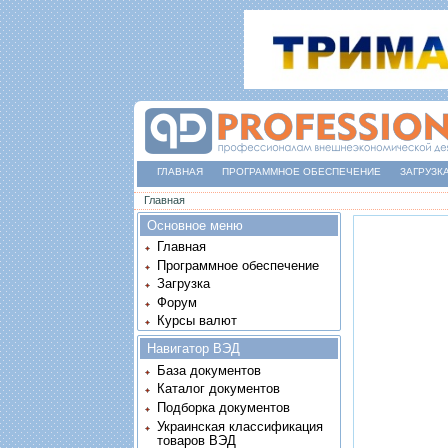
ГЛАВНАЯ
ПРОГРАММНОЕ ОБЕСПЕЧЕНИЕ
ЗАГРУЗК
Вы здесь
Главная
Основное меню
Главная
Программное обеспечение
Загрузка
Форум
Курсы валют
Навигатор ВЭД
База документов
Каталог документов
Подборка документов
Украинская классификация
товаров ВЭД