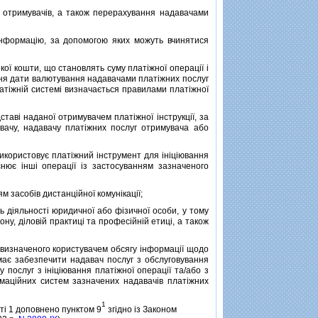
и отримувачiв, а також перерахування надавачами
у iнформацiю, за допомогою яких можуть вчинятися
кої кошти, що становлять суму платiжної операцiї i
ння дати валютування надавачами платiжних послуг
тiжнiй системi визначається правилами платiжної
тавi наданої отримувачем платiжної iнструкцiї, за
вачу, надавачу платiжних послуг отримувача або
використовує платiжний iнструмент для iнiцiювання
снює iншi операцiї iз застосуванням зазначеного
м засобiв дистанцiйної комунiкацiї;
ть дiяльностi юридичної або фiзичної особи, у тому
ону, дiловiй практицi та професiйнiй етицi, а також
визначеного користувачем обсягу iнформацiї щодо
 має забезпечити надавач послуг з обслуговування
послуг з iнiцiювання платiжної операцiї та/або з
рмацiйних систем зазначених надавачiв платiжних
1
тi 1 доповнено пунктом 9
згiдно iз Законом