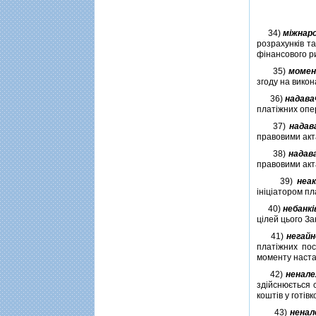
34)
мiжнар
розрахункiв т
фiнансового р
35)
момен
згоду на викон
36)
надава
платiжних опе
37)
надав
правовими акт
38)
надав
правовими акт
39)
неа
iнiцiатором пл
40)
небанкi
цiлей цього За
41)
негайн
платiжних пос
моменту наста
42)
ненале
здiйснюється 
коштiв у готiвк
43)
ненал