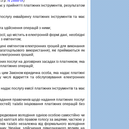
23 р.
N 2888-IX
)
гає у прийняттi платiжних iнструментiв, результатом
послугу еквайрингу платiжних iнструментiв та має
 та здiйснення операцiй з ними;
сiї, що мiстить в електроннiй формi данi, необхiднi
 з емiтентом;
ущенi емiтентом електронних грошей для виконання
агатоцiльового використання), якi приймаються як
 електронних грошей;
их послуг на договiрних засадах iз платником, яка
 платiжних операцiй;
 цим Законом юридична особа, яка надає платiжнi
 числi вiдкриття та обслуговування електронних
й надає послугу емiсiї платiжних iнструментiв та має
укладання правочинiв щодо надання платiжних послуг
мостей) та/або iнiцiювання платiжних операцiй без
ередковане володiння однiєю особою самостiйно чи
) капiталi або правом голосу за акцiями, часткою у
откiв та/або незалежна вiд формального володiння
нку України, здiйснення рiвнозначного впливу на