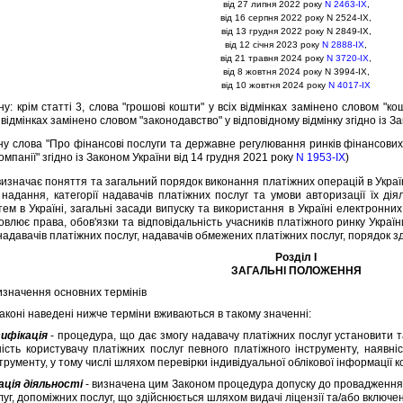
вiд 27 липня 2022 року
N 2463-IX
,
вiд 16 серпня 2022 року N 2524-IX,
вiд 13 грудня 2022 року N 2849-IX,
вiд 12 сiчня 2023 року
N 2888-IX
,
вiд 21 травня 2024 року
N 3720-IX
,
вiд 8 жовтня 2024 року N 3994-IX,
вiд 10 жовтня 2024 року
N 4017-IX
ну: крiм статтi 3, слова "грошовi кошти" у всiх вiдмiнках замiнено словом "к
х вiдмiнках замiнено словом "законодавство" у вiдповiдному вiдмiнку згiдно iз З
ону слова "Про фiнансовi послуги та державне регулювання ринкiв фiнансових
омпанiї" згiдно iз Законом України вiд 14 грудня 2021 року
N 1953-IX
)
начає поняття та загальний порядок виконання платiжних операцiй в Україн
 надання, категорiї надавачiв платiжних послуг та умови авторизацiї їх дi
тем в Українi, загальнi засади випуску та використання в Українi електрон
новлює права, обов'язки та вiдповiдальнiсть учасникiв платiжного ринку Укра
 надавачiв платiжних послуг, надавачiв обмежених платiжних послуг, порядок 
Роздiл I
ЗАГАЛЬНI ПОЛОЖЕННЯ
Визначення основних термiнiв
конi наведенi нижче термiни вживаються в такому значеннi:
ифiкацiя
- процедура, що дає змогу надавачу платiжних послуг установити т
iсть користувачу платiжних послуг певного платiжного iнструменту, наявнi
трументу, у тому числi шляхом перевiрки iндивiдуальної облiкової iнформацiї 
цiя дiяльностi
- визначена цим Законом процедура допуску до провадження 
уг, допомiжних послуг, що здiйснюється шляхом видачi лiцензiї та/або включе