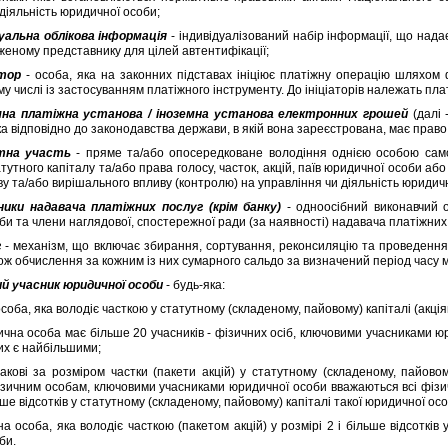
дiяльнiсть юридичної особи;
дуальна облiкова iнформацiя
- iндивiдуалiзований набiр iнформацiї, що над
женому представнику для цiлей автентифiкацiї;
атор
- особа, яка на законних пiдставах iнiцiює платiжну операцiю шляхом 
тому числi iз застосуванням платiжного iнструменту. До iнiцiаторiв належать пл
мна платiжна установа / iноземна установа електронних грошей
(далi 
а вiдповiдно до законодавства держави, в якiй вона зареєстрована, має право
тна участь
- пряме та/або опосередковане володiння однiєю особою само
атутного капiталу та/або права голосу, часток, акцiй, паїв юридичної особи 
ву та/або вирiшального впливу (контролю) на управлiння чи дiяльнiсть юридич
вники надавача платiжних послуг (крiм банку)
- одноосiбний виконавчий о
би та члени наглядової, спостережної ради (за наявностi) надавача платiжних
г
- механiзм, що включає збирання, сортування, реконсиляцiю та проведення в
кож обчислення за кожним iз них сумарного сальдо за визначений перiод часу 
й учасник юридичної особи
- будь-яка:
ба, яка володiє часткою у статутному (складеному, пайовому) капiталi (акцiя
 особа має бiльше 20 учасникiв - фiзичних осiб, ключовими учасниками юри
ких є найбiльшими;
i за розмiром частки (пакети акцiй) у статутному (складеному, пайовом
iзичним особам, ключовими учасниками юридичної особи вважаються всi фiзичн
льше вiдсоткiв у статутному (складеному, пайовому) капiталi такої юридичної ос
соба, яка володiє часткою (пакетом акцiй) у розмiрi 2 i бiльше вiдсоткiв у
би.