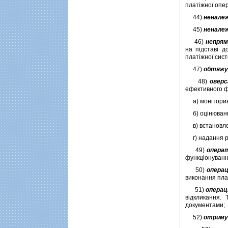
платiжної опер
44)
ненале
45)
ненале
46)
непрям
на пiдставi д
платiжної сис
47)
обтяжу
48)
оверс
ефективного ф
а) монiторинг
б) оцiнювання
в) встановлен
г) надання ре
49)
опера
функцiонування
50)
операц
виконання плат
51)
операц
вiдкликання.
документами;
52)
отриму