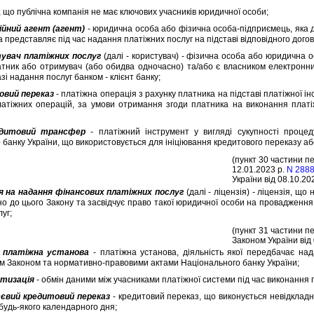
о публiчна компанiя не має ключових учасникiв юридичної особи;
iйний агент (агент)
- юридична особа або фiзична особа-пiдприємець, яка дiє
а представляє пiд час надання платiжних послуг на пiдставi вiдповiдного дого
увач платiжних послуг
(далi - користувач) - фiзична особа або юридична 
атник або отримувач (або обидва одночасно) та/або є власником електрон
разi надання послуг банком - клiєнт банку;
овий переказ
- платiжна операцiя з рахунку платника на пiдставi платiжної iн
латiжних операцiй, за умови отримання згоди платника на виконання платiж
едитовий трансфер
- платiжний iнструмент у виглядi сукупностi проце
 банку України, що використовується для iнiцiювання кредитового переказу аб
(пункт 30 частини пе
12.01.2023 р.
N 2888
України вiд 08.10.20
iя на надання фiнансових платiжних послуг
(далi - лiцензiя) - лiцензiя, щ
дно до цього Закону та засвiдчує право такої юридичної особи на провадження
уг;
(пункт 31 частини пе
Законом України вiд 
 платiжна установа
- платiжна установа, дiяльнiсть якої передбачає на
м Законом та нормативно-правовими актами Нацiонального банку України;
тизацiя
- обмiн даними мiж учасниками платiжної системи пiд час виконання 
вий кредитовий переказ
- кредитовий переказ, що виконується невiдкладно
 будь-якого календарного дня;