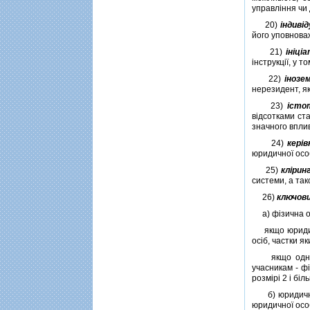
управлiння чи 
20)
iндивi
його уповнова
21)
iнiцi
iнструкцiї, у 
22)
iнозе
нерезидент, як
23)
iсто
вiдсотками ст
значного впли
24)
керi
юридичної осо
25)
клiрин
системи, а та
26)
ключови
а) фiзична осо
якщо юридична
осiб, частки я
якщо однаков
учасникам - ф
розмiрi 2 i бi
б) юридична о
юридичної осо