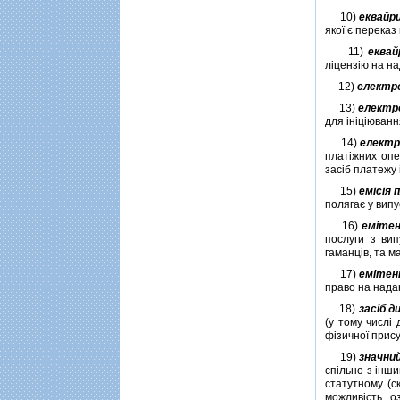
10)
еквайр
якої є переказ
11)
еквай
лiцензiю на на
12)
електр
13)
електр
для iнiцiюванн
14)
електр
платiжних опе
засiб платежу 
15)
емiсiя
полягає у випу
16)
емiте
послуги з вип
гаманцiв, та м
17)
емiтен
право на надан
18)
засiб д
(у тому числi
фiзичної прису
19)
значний
спiльно з iнш
статутному (с
можливiсть, о