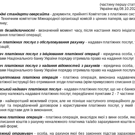
(частину першу стат
України вiд 08.10.20
однi стандарти оверсайта
- документи, прийнятi Комiтетом з платiжних си
а Технiчним комiтетом Мiжнародної органiзацiї комiсiй з цiнних паперiв, що 
инку;
т безвiдкличностi
- визначений момент часу, пiсля настання якого iнiцiат
ання платiжної операцiї;
ч платiжних послуг з обслуговування рахунку
- надавач платiжних послуг,
рацiй;
ач платiжних послуг з iнiцiювання платiжної операцiї
- юридична особа, 
ами Нацiонального банку України порядку отримала право на надання послуг з 
ач платiжних послуг з надання вiдомостей з рахункiв
- юридична особа, 
ами Нацiонального банку України порядку отримала право на надання послуги 
кцептована платiжна операцiя
- платiжна операцiя, виконана надавачем
атiжної iнструкцiї без отримання згоди платника (крiм примусового списання (с
вський надавач платiжних послуг
- надавач платiжних послуг, що не є банко
кону належать надавачi платiжних послуг, передбаченi пунктами 2 - 7 частини 
о
- найкоротший можливий строк, але не пiзнiше наступного операцiйного д
луг та передбачений договором з користувачем платiжних послуг, у який ма
ння пiдстави для їх виконання;
жна платiжна операцiя
- платiжна операцiя, внаслiдок якої з вини особи, як
списання коштiв з рахунку неналежного платника та/або зарахування коштiв 
овiй формi;
ежний отримувач
- особа, на рахунок якої без законних пiдстав зарахова