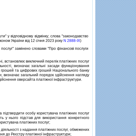
ошти" у вiдповiдному вiдмiнку; слова "законодавство
аконом України вiд 12 сiчня 2023 року
N 2888-IX
)
 послуг" замiнено словами "Про фiнансовi послуги
i, встановлює виключний перелiк платiжних послуг
яльностi, визначає загальнi засади функцiонування
них грошей та цифрових грошей Нацiонального банку
їни, визначає загальний порядок здiйснення нагляду
здiйснення оверсайта платiжної iнфраструктури.
а пiдтвердити особу користувача платiжних послуг
сть у нього пiдстав для використання конкретного
користувача платiжних послуг;
дiяльностi з надання платiжних послуг, обмежених
ння до Реєстру платiжної iнфраструктури;