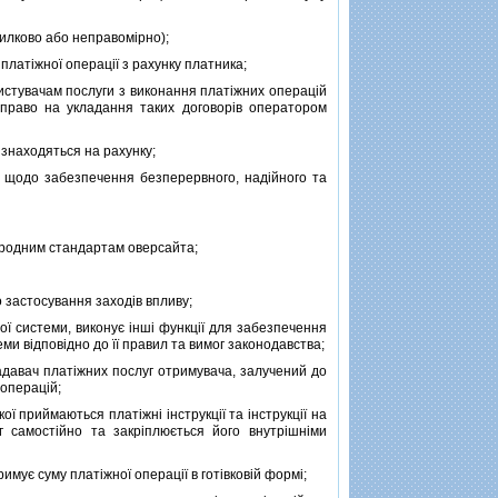
милково або неправомiрно);
 платiжної операцiї з рахунку платника;
ристувачам послуги з виконання платiжних операцiй
 право на укладання таких договорiв оператором
 знаходяться на рахунку;
и щодо забезпечення безперервного, надiйного та
ародним стандартам оверсайта;
 застосування заходiв впливу;
ї системи, виконує iншi функцiї для забезпечення
еми вiдповiдно до її правил та вимог законодавства;
адавач платiжних послуг отримувача, залучений до
 операцiй;
ї приймаються платiжнi iнструкцiї та iнструкцiї на
г самостiйно та закрiплюється його внутрiшнiми
имує суму платiжної операцiї в готiвковiй формi;