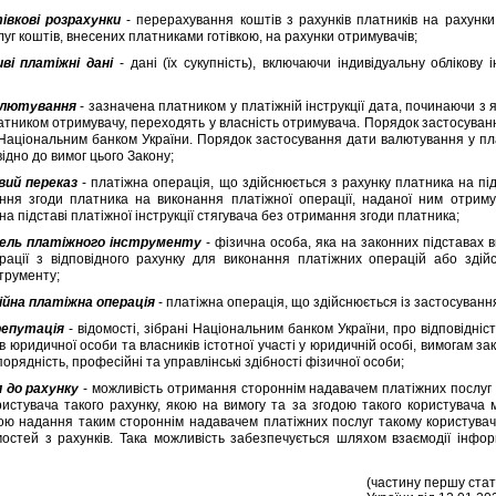
iвковi розрахунки
- перерахування коштiв з рахункiв платникiв на рахунк
уг коштiв, внесених платниками готiвкою, на рахунки отримувачiв;
ивi платiжнi данi
- данi (їх сукупнiсть), включаючи iндивiдуальну облiков
алютування
- зазначена платником у платiжнiй iнструкцiї дата, починаючи з я
атником отримувачу, переходять у власнiсть отримувача. Порядок застосува
Нацiональним банком України. Порядок застосування дати валютування у пла
iдно до вимог цього Закону;
вий переказ
- платiжна операцiя, що здiйснюється з рахунку платника на пiдс
ння згоди платника на виконання платiжної операцiї, наданої ним отриму
на пiдставi платiжної iнструкцiї стягувача без отримання згоди платника;
ель платiжного iнструменту
- фiзична особа, яка на законних пiдставах 
рацiї з вiдповiдного рахунку для виконання платiжних операцiй або здiй
струменту;
йна платiжна операцiя
- платiжна операцiя, що здiйснюється iз застосування
репутацiя
- вiдомостi, зiбранi Нацiональним банком України, про вiдповiднiс
iв юридичної особи та власникiв iстотної участi у юридичнiй особi, вимогам зак
поряднiсть, професiйнi та управлiнськi здiбностi фiзичної особи;
 до рахунку
- можливiсть отримання стороннiм надавачем платiжних послуг 
ристувача такого рахунку, якою на вимогу та за згодою такого користувача
ою надання таким стороннiм надавачем платiжних послуг такому користувачу 
остей з рахункiв. Така можливiсть забезпечується шляхом взаємодiї iнфо
(частину першу стат