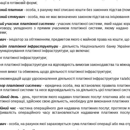
ацiї в готiвковiй формi;
жний платник
- особа, з рахунку якої списано кошти без законних пiдстав (по
жний стягувач
- особа, яка не має визначених законом пiдстав на iнiцiювання
ий учасник платiжної системи
- учасник платiжної системи, який надає ко
оговору, укладеного з прямим учасником платiжної системи, якому надано
теми;
вач
- iнiцiатор за обтяженням, предметом якого є майновi права на кошти, що
айт платiжної iнфраструктури
- дiяльнiсть Нацiонального банку Україн
ункцiонування платiжної iнфраструктури, що включає:
 платiжної iнфраструктури;
 платiжної iнфраструктури на вiдповiднiсть вимогам законодавства та мiжн
ня вимог та обмежень щодо дiяльностi платiжної iнфраструктури;
комендацiй щодо удосконалення дiяльностi платiжної iнфраструктури та/або
тор платiжної системи
- юридична особа, яка встановлює правила платiжно
 платiжної системи та несе вiдповiдальнiсть за дiяльнiсть цiєї платiжної сист
iйний день
- день, протягом якого надавач платiжних послуг платника або н
iжної операцiї, здiйснює свою дiяльнiсть, необхiдну для виконання платiжних
iйний час
- частина операцiйного дня надавача платiжних послуг, протягом яко
 Тривалiсть операцiйного часу встановлюється надавачем платiжних послу
вач
- особа, на рахунок якої зараховується сума платiжної операцiї або яка отр