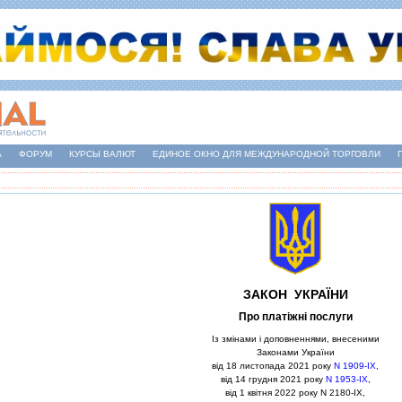
А
ФОРУМ
КУРСЫ ВАЛЮТ
ЕДИНОЕ ОКНО ДЛЯ МЕЖДУНАРОДНОЙ ТОРГОВЛИ
ЗАКОН УКРАЇНИ
Про платiжнi послуги
Iз змiнами i доповненнями, внесеними
Законами України
вiд 18 листопада 2021 року
N 1909-IX
,
вiд 14 грудня 2021 року
N 1953-IX
,
вiд 1 квiтня 2022 року N 2180-IX,