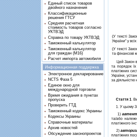
Единый список товаров
двойного назначения
Классификационные
решения ГТСУ
Средняя расчетная
стоимость товаров согласно
УКТВЭД
(У текстi Зако
Справка по товару УКТВЭД
України" у всi
Таможенный калькулятор
Таможенный калькулятор
(У текстi Зак
для граждан (M16)
та фiнансовi к
Расчет импорта автомобиля
Цей Закон виз
та порядок їх
Информационная поддержка
платiжних сис
Электронное декларирование
України, уста
NCTS Фаза 5
за дiяльнiстю
Единое окно для
международной торговли
Время ожидания в пунктах
пропуска
Стаття 1
. 
Проверить ГТД
1. У цьому За
Таможенный кодекс Украины
1)
автент
Кодексы Украины
та/або належн
Справочные материалы
платiжного iнс
Архив новостей
2)
авториза
Обсуждение законопроектов
платiжних посл