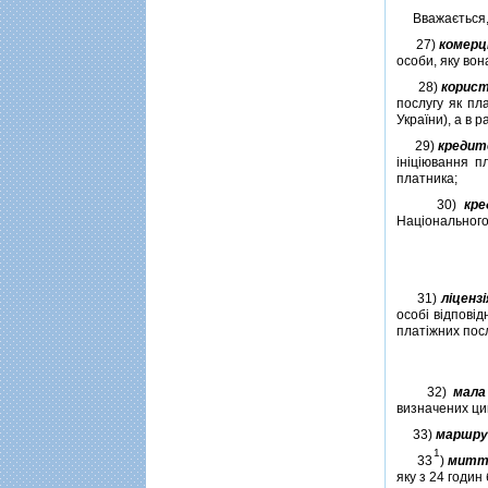
Вважається, щ
27)
комерц
особи, яку вон
28)
корист
послугу як пл
України), а в 
29)
кредит
iнiцiювання п
платника;
30)
кр
Нацiонального
31)
лiценз
особi вiдповi
платiжних посл
32)
мала
визначених ци
33)
маршру
1
33
)
миттє
яку з 24 годин