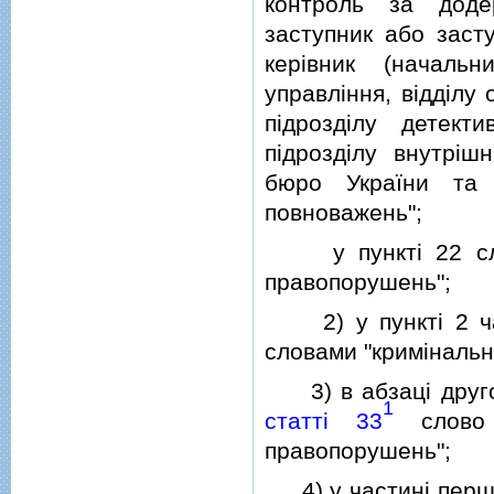
контроль за доде
заступник або заст
керiвник (начальн
управлiння, вiддiлу
пiдроздiлу детектив
пiдроздiлу внутрiш
бюро України та 
повноважень";
у пунктi 22 слово
правопорушень";
2) у пунктi 2 ча
словами "кримiналь
3) в абзацi другом
1
статтi 33
слово "
правопорушень";
4) у частинi перш