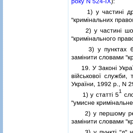
року N 524-IX
):
1) у частинi другi
"кримiнальних право
2) у частинi шостi
"кримiнального прав
3) у пунктах 6 i 
замiнити словами "к
19. У Законi Україн
вiйськової служби, 
України, 1992 р., N 2
1
1) у статтi 5
сло
"умисне кримiнальне
2) у першому речен
замiнити словами "к
3) у пунктi "д" ча