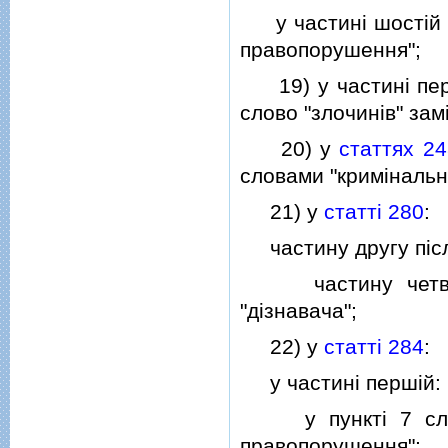
у частинi шостiй с
правопорушення";
19) у частинi перш
слово "злочинiв" за
20) у
статтях 24
словами "кримiнальн
21) у
статтi 280
:
частину другу пiсля
частину четверту
"дiзнавача";
22) у
статтi 284
:
у частинi першiй:
у пунктi 7 слово
правопорушення";