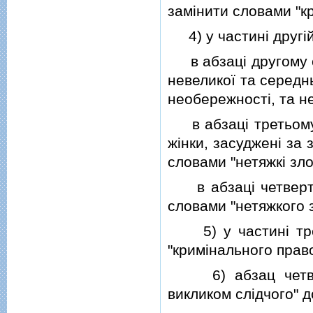
замiнити словами "кр
4) у частинi другiй 
в абзацi другому сл
невеликої та середнь
необережностi, та не
в абзацi третьому с
жiнки, засудженi за 
словами "нетяжкi зло
в абзацi четвертом
словами "нетяжкого 
5) у частинi третi
"кримiнального прав
6) абзац четверти
викликом слiдчого" д