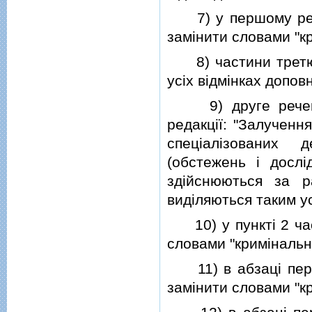
7) у першому реч
замiнити словами "к
8) частини третю,
усiх вiдмiнках допов
9) друге реченн
редакцiї: "Залученн
спецiалiзованих 
(обстежень i дослi
здiйснюються за р
видiляються таким у
10) у пунктi 2 ча
словами "кримiналь
11) в абзацi пер
замiнити словами "к