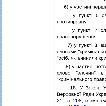
6) у частинi перш
у пунктi 5 слово
протиправну";
у пунктi 7 слово
правопорушення";
7) у пунктi 3 ча
словами "кримiнальн
"осiб, якi вчинили к
8) у частинi четв
слово "злочин" в
"кримiнального право
18. У Законi Укра
Верховної Ради Україн
21, ст. 208; iз змiн