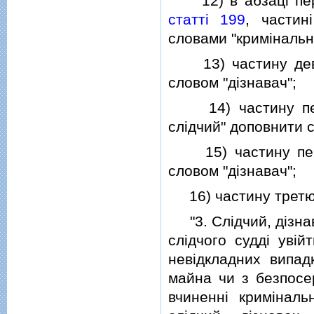
12) в абзацi пер
статтi 199
, части
словами "кримiналь
13) частину дев
словом "дiзнавач";
14) частину п
слiдчий" доповнити с
15) частину п
словом "дiзнавач";
16) частину трет
"3. Слiдчий, дiзнав
слiдчого суддi увi
невiдкладних випад
майна чи з безпосер
вчиненнi кримiналь