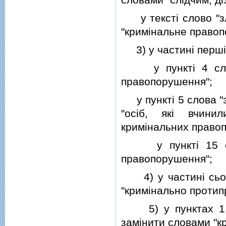
у текстi слово "зло
"кримiнальне правопо
3) у частинi перш
у пунктi 4 слово
правопорушення";
у пунктi 5 слова "з
"осiб, якi вчини
кримiнальних право
у пунктi 15 слов
правопорушення";
4) у частинi сь
"кримiнально протип
5) у пунктах 1 
замiнити словами "к