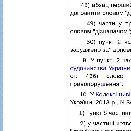
48) абзац перший
доповнити словом "д
49) частину т
словом "дiзнавачем"
50) пункт 2 час
засуджено за" допов
9. У пунктi 2 час
судочинства України
ст. 436) слово "
правопорушення".
10. У
Кодексi цив
України, 2013 р., N 34
1) пункт 8 частин
2) у частинi четв