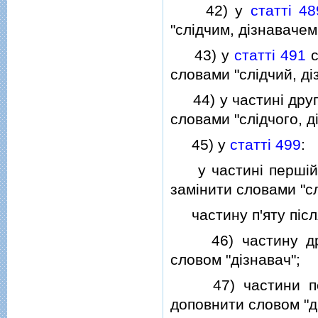
42) у
статтi 48
"слiдчим, дiзнавачем
43) у
статтi 491
с
словами "слiдчий, дi
44) у частинi дру
словами "слiдчого, д
45) у
статтi 499
:
у частинi першiй с
замiнити словами "сл
частину п'яту пiсля
46) частину д
словом "дiзнавач";
47) частини пе
доповнити словом "д