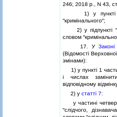
246; 2018 р., N 43, ст
1) у пунктi 2 с
"кримiнального";
2) у пiдпунктi "а
словом "кримiнально
17. У
Законi
(Вiдомостi Верховної
змiнами):
1) у пунктi 1 част
i числах замiнит
вiдповiдному вiдмiнку
2) у
статтi 7
:
у частинi четвертi
"слiдчого, дiзнавач
словами "слiдчим, д