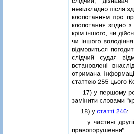
слiдчий, дiзнавач
невiдкладно пiсля зд
клопотанням про пр
клопотання згiдно з
крiм iншого, чи дiй
чи iншого володiння
вiдмовиться погодит
слiдчий суддя вiд
встановленi внасл
отримана iнформацi
статтею 255 цього К
17) у першому реч
замiнити словами "к
18) у
статтi 246
:
у частинi другiй 
правопорушення";