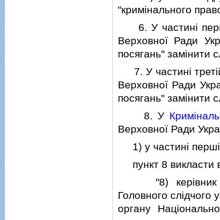
"кримiнального прав
6. У частинi першiй
Верховної Ради Укр
посягань" замiнити 
7. У частинi третi
Верховної Ради Украї
посягань" замiнити 
8. У
Кримiналь
Верховної Ради Україн
1) у частинi перш
пункт 8 викласти в 
"8) керiвник орг
Головного слiдчого у
органу Нацiонально