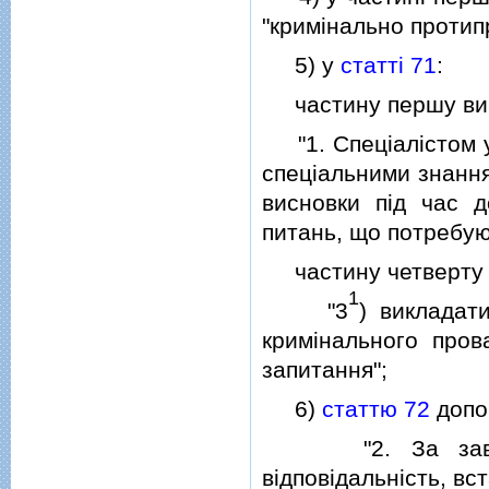
"кримiнально протип
5) у
статтi 71
:
частину першу викла
"1. Спецiалiстом у 
спецiальними знання
висновки пiд час д
питань, що потребуют
частину четверту д
1
"3
) викладат
кримiнального про
запитання";
6)
статтю 72
допов
"2. За завiдомо
вiдповiдальнiсть, вс