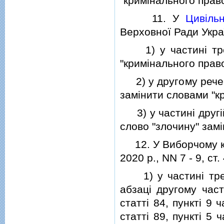
"кримiнального прав
11. У
Цивiль
Верховної Ради Україн
1) у частинi третi
"кримiнального прав
2) у другому реченн
замiнити словами "
3) у частинi другiй 
слово "злочину" зам
12. У Виборчому код
2020 р., NN 7 - 9, ст. 
1) у частинi третiй
абзацi другому част
статтi 84, пунктi 9 
статтi 89, пунктi 5 