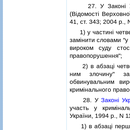
27. У Законi Укр
(Вiдомостi Верховної
41, ст. 343; 2004 р., 
1) у частинi четвер
замiнити словами "у
вироком суду стос
правопорушення";
2) в абзацi четвер
ним злочину" за
обвинувальним вир
кримiнального прав
28. У
Законi Ук
участь у кримiнал
України, 1994 р., N 1
1) в абзацi першому