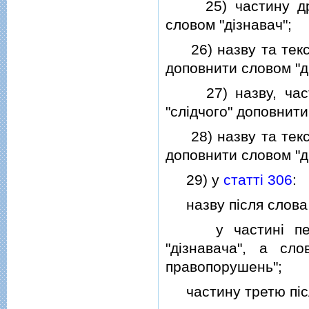
25) частину д
словом "дiзнавач";
26) назву та тек
доповнити словом "дi
27) назву, част
"слiдчого" доповнити
28) назву та тек
доповнити словом "дi
29) у
статтi 306
:
назву пiсля слова "
у частинi першiй
"дiзнавача", а сло
правопорушень";
частину третю пiсля