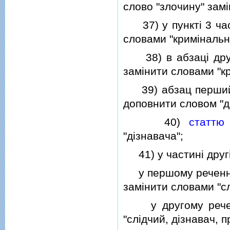
слово "злочину" зам
37) у пунктi 3 ча
словами "кримiналь
38) в абзацi дру
замiнити словами "к
39) абзац перший
доповнити словом "д
40)
статтю
"дiзнавача";
41) у частинi друг
у першому реченнi 
замiнити словами "сл
у другому реченнi
"слiдчий, дiзнавач, п