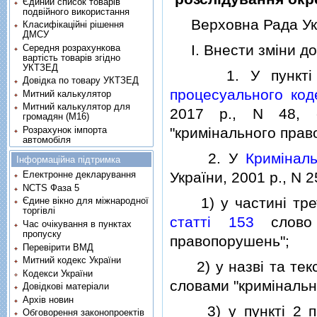
Єдиний список товарів
подвійного використання
Верховна Рада Укр
Класифікаційні рішення
ДМСУ
I. Внести змiни до 
Середня розрахункова
вартість товарів згідно
УКТЗЕД
1. У пунктi 3 
Довідка по товару УКТЗЕД
процесуального код
Митний калькулятор
Митний калькулятор для
2017 р., N 48, с
громадян (М16)
Розрахунок імпорта
"кримiнального прав
автомобіля
2. У
Кримiналь
Інформаційна підтримка
України, 2001 р., N 25
Електронне декларування
NCTS Фаза 5
1) у частинi тре
Єдине вікно для міжнародної
торгівлі
статтi 153
слово "
Час очікування в пунктах
пропуску
правопорушень";
Перевірити ВМД
Митний кодекс України
2) у назвi та тек
Кодекси України
словами "кримiналь
Довідкові матеріали
Архів новин
3) у пунктi 2 п
Обговорення законопроектів