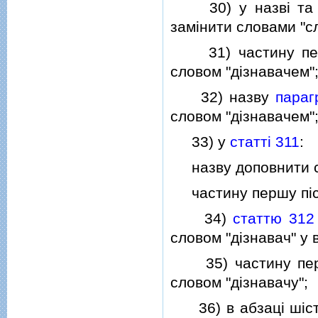
30) у назвi та 
замiнити словами "сл
31) частину п
словом "дiзнавачем"
32) назву
параг
словом "дiзнавачем"
33) у
статтi 311
:
назву доповнити сл
частину першу пiсля
34)
статтю 312
словом "дiзнавач" у 
35) частину пе
словом "дiзнавачу";
36) в абзацi шiстн