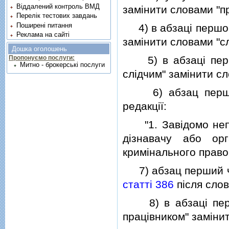
Віддалений контроль ВМД
замiнити словами "про
Перелік тестових завдань
Поширені питання
4) в абзацi першо
Реклама на сайті
замiнити словами "сл
Дошка оголошень
5) в абзацi перш
Пропонуємо послуги:
Митно - брокерські послуги
слiдчим" замiнити сл
6) абзац перши
редакцiї:
"1. Завiдомо непра
дiзнавачу або ор
кримiнального прав
7) абзац перший ч
статтi 386
пiсля слов
8) в абзацi перш
працiвником" замiнит