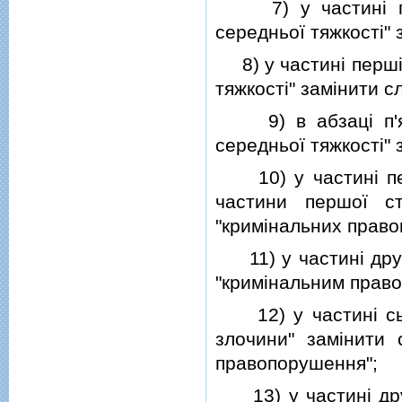
7) у частинi пер
середньої тяжкостi" 
8) у частинi першiй
тяжкостi" замiнити с
9) в абзацi п'ято
середньої тяжкостi" 
10) у частинi перш
частини першої ст
"кримiнальних право
11) у частинi другi
"кримiнальним прав
12) у частинi сьом
злочини" замiнити 
правопорушення";
13) у частинi друг