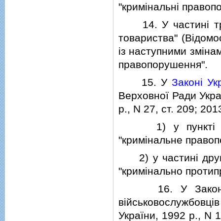
"кримiнальнi правоп
14. У частинi трет
товариства" (Вiдомос
iз наступними змiна
правопорушення".
15. У
Законi Ук
Верховної Ради Україн
р., N 27, ст. 209; 2013
1) у пунктi 5 ст
"кримiнальне правоп
2) у частинi другi
"кримiнально протип
16. У Законi Ук
вiйськовослужбовцiв
України, 1992 р., N 1