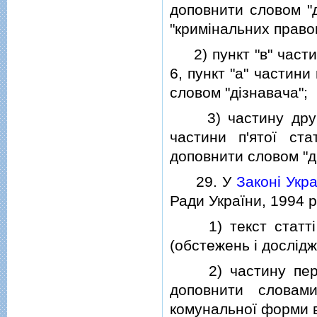
доповнити словом "д
"кримiнальних право
2) пункт "в" частини
6, пункт "а" частини
словом "дiзнавача";
3) частину другу,
частини п'ятої ста
доповнити словом "дi
29. У
Законi Укр
Ради України, 1994 р.
1) текст статтi 5
(обстежень i дослiдж
2) частину першу с
доповнити словами
комунальної форми в