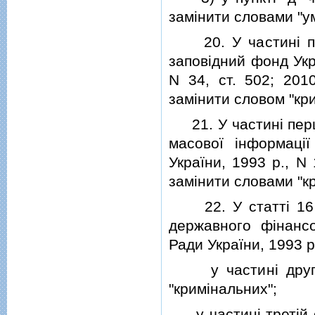
замiнити словами "у
20. У частинi пе
заповiдний фонд Укр
N 34, ст. 502; 2010
замiнити словом "кр
21. У частинi першi
масової iнформацiї
України, 1993 р., N 
замiнити словами "
22. У статтi 16 З
державного фiнансо
Ради України, 1993 р.,
у частинi другiй 
"кримiнальних";
у частинi третiй с