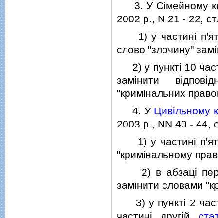
3. У Сiмейному коде
2002 р., N 21 - 22, ст
1) у частинi п'ятiй
слово "злочину" зам
2) у пунктi 10 част
замiнити вiдповi
"кримiнальних право
4. У
Цивiльному к
2003 р., NN 40 - 44, с
1) у частинi п'я
"кримiнальному пра
2) в абзацi пер
замiнити словами "к
3) у пунктi 2 час
частинi другiй
ста