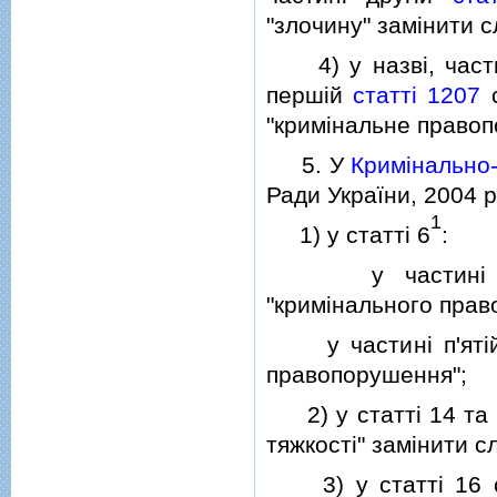
"злочину" замiнити 
4) у назвi, части
першiй
статтi 1207
с
"кримiнальне правопо
5. У
Кримiнально-
Ради України, 2004 р.,
1
1) у статтi 6
:
у частинi четве
"кримiнального прав
у частинi п'ятiй 
правопорушення";
2) у статтi 14 та ч
тяжкостi" замiнити с
3) у статтi 16 сло