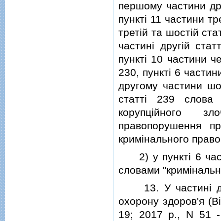
першому частини друг
пунктi 11 частини тр
третiй та шостiй ста
частинi другiй стат
пунктi 10 частини че
230, пунктi 6 частин
другому частини шос
статтi 239 слова
корупцiйного зл
правопорушення пр
кримiнального прав
2) у пунктi 6 част
словами "кримiналь
13. У частинi дру
охорону здоров'я (Вi
19; 2017 р., N 51 -