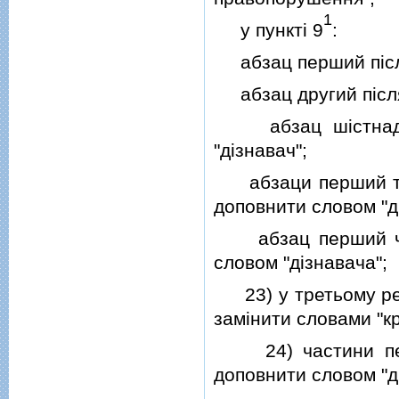
1
у пунктi 9
:
абзац перший пiсля 
абзац другий пiсля 
абзац шiстнадцят
"дiзнавач";
абзаци перший та д
доповнити словом "д
абзац перший част
словом "дiзнавача";
23) у третьому реч
замiнити словами "к
24) частини пе
доповнити словом "д