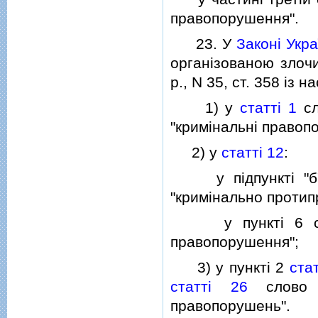
правопорушення".
23. У
Законi Укра
органiзованою злочи
р., N 35, ст. 358 iз 
1) у
статтi 1
сл
"кримiнальнi правопо
2) у
статтi 12
:
у пiдпунктi "б" п
"кримiнально протип
у пунктi 6 слово
правопорушення";
3) у пунктi 2
стат
статтi 26
слово "
правопорушень".