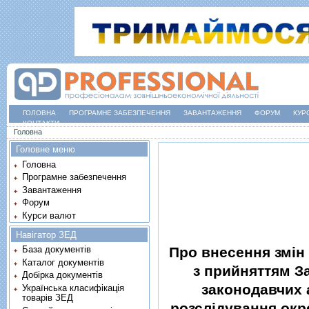
ГОЛОВНА
ПРОГРАМНЕ ЗАБЕЗПЕЧЕННЯ
ЗАВАНТАЖЕННЯ
ФОРУМ
КУР
КОНТАКТИ
Ви є тут
Головна
Головне меню
Головна
Програмне забезпечення
Завантаження
Форум
Курси валют
Навігатор ЗЕД
Про внесення змiн 
База документів
Каталог документів
з прийняттям З
Добірка документів
законодавчих 
Українська класифікація
товарів ЗЕД
розслiдування окр