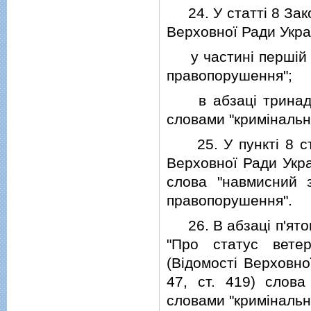
24. У статтi 8 Зако
Верховної Ради Украї
у частинi першiй с
правопорушення";
в абзацi тринадцят
словами "кримiналь
25. У пунктi 8 ст
Верховної Ради Украї
слова "навмисний 
правопорушення".
26. В абзацi п'ятом
"Про статус ветер
(Вiдомостi Верховної
47, ст. 419) слова
словами "кримiнальн