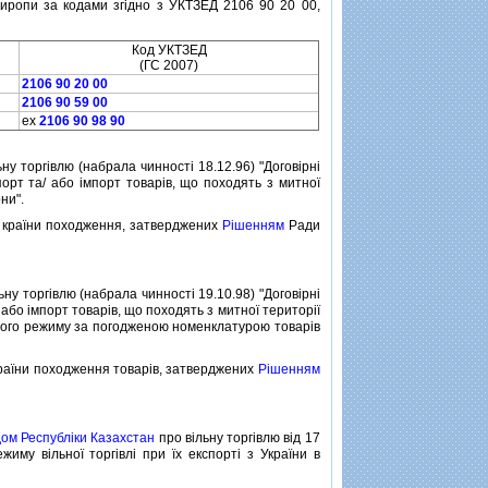
 сиропи за кодами згiдно з УКТЗЕД 2106 90 20 00,
Код УКТЗЕД
(ГС 2007)
2106 90 20 00
2106 90 59 00
ex
2106 90 98 90
ну торгiвлю (набрала чинностi 18.12.96) "Договiрнi
рт та/ або iмпорт товарiв, що походять з митної
ни".
 країни походження, затверджених
Рiшенням
Ради
ьну торгiвлю (набрала чинностi 19.10.98) "Договiрнi
або iмпорт товарiв, що походять з митної територiї
гового режиму за погодженою номенклатурою товарiв
раїни походження товарiв, затверджених
Рiшенням
дом Республiки Казахстан
про вiльну торгiвлю вiд 17
му вiльної торгiвлi при їх експортi з України в