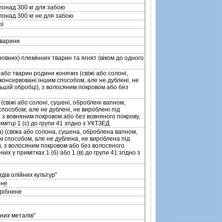
 понад 300 кг для забою
 понад 300 кг не для забою
ої
тварини
кровних) племiнних тварин та ягнят (вiком до одного
або тварин родини конячих (свiжi або солонi,
 консервованi iншим способом, але не дубленi, не
льшiй обробцi), з волосяним покровом або без
свiжi або солонi, сушенi, обробленi вапном,
способом, але не дубленi, не виробленi пiд
, з вовняним покровом або без вовняного покрову,
мiтцi 1 (c) до групи 41 згiдно з УКТЗЕД
) (свiжа або солона, сушена, оброблена вапном,
м способом, але не дублена, не вироблена пiд
), з волосяним покровом або без волосяного
их у примiтках 1 (б) або 1 (в) до групи 41 згiдно з
дiв олiйних культур"
ене
дрiбнене
рних металiв"