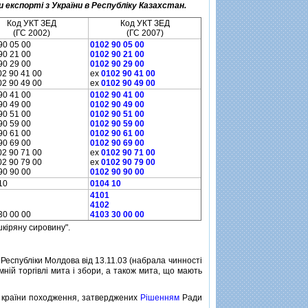
 експортi з України в Республiку Казахстан.
Код УКТ ЗЕД
Код УКТ ЗЕД
(ГС 2002)
(ГС 2007)
90 05 00
0102 90 05 00
90 21 00
0102 90 21 00
90 29 00
0102 90 29 00
02 90 41 00
ex
0102 90 41 00
02 90 49 00
ex
0102 90 49 00
90 41 00
0102 90 41 00
90 49 00
0102 90 49 00
90 51 00
0102 90 51 00
90 59 00
0102 90 59 00
90 61 00
0102 90 61 00
90 69 00
0102 90 69 00
02 90 71 00
ex
0102 90 71 00
02 90 79 00
ex
0102 90 79 00
90 90 00
0102 90 90 00
10
0104 10
4101
4102
30 00 00
4103 30 00 00
шкiряну сировину".
 Республiки Молдова вiд 13.11.03 (набрала чинностi
мнiй торгiвлi мита i збори, а також мита, що мають
 країни походження, затверджених
Рiшенням
Ради