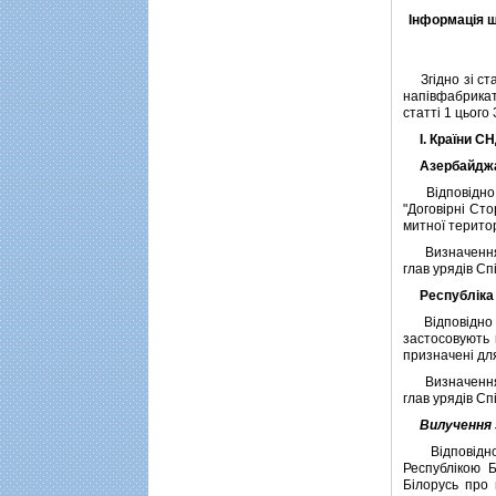
Iнформацiя щ
Згiдно зi ст
напiвфабрикат
статтi 1 цього 
I. Країни С
Азербайджан
Вiдповiдно 
"Договiрнi Ст
митної територ
Визначення к
глав урядiв С
Республiка
Вiдповiдно д
застосовують м
призначенi для
Визначення к
глав урядiв С
Вилучення 
Вiдповiдн
Республiкою Б
Бiлорусь про 