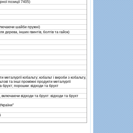
арної позицiї 7405)
(включаючи шайби пружнi)
для дерева, iнших гвинтiв, болтiв та гайок)
и металургiї кобальту; кобальт i вироби з кобальту,
товi та iншi промiжнi продукти металургiї
а брухт; порошки: вiдходи та брухт
 включаючи вiдходи та брухт: вiдходи та брухт
України"
i