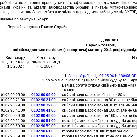
 роботi та полегшення процесу митного оформлення, надсилаємо iнформацi
онами України та актами законодавства України з питань митно-тарифн
 вищезазначеним Законом України згiдно з перехiдними таблицями вiд УКТЗЕ
ачене по тексту на 52 арк..
Перший заступник Голови Служби
Додаток 1
Перелiк товарiв,
якi обкладаються вивiзним (експортним) митом у 2011 роцi вiдповiд
Код товару
Код товару
На
згiдно з УКТЗЕД
згiдно з УКТЗЕД
(ГС 2002 )
(ГС 2007 )
1.
Закон України вiд 07.05.96 N 180/96-ВР
"Про вивiзне (експортне) мито на живу худобу та шкiр
Велика рогата худоба свiйських видiв жива
тварин:
0102 90 05 00
0102 90 05 00
свiйськi види масою не бiльш як 80 кг
0102 90 21 00
0102 90 21 00
свiйськi види масою понад 80 кг, але не бi
0102 90 29 00
0102 90 29 00
свiйськi види масою понад 80 кг, але не бi
0102 90 41 00
0102 90 41 00
свiйськi види масою понад 160 кг, але не б
0102 90 49 00
0102 90 49 00
свiйськi види масою понад 160 кг, але не б
0102 90 51 00
0102 90 51 00
нетелi (самки великої рогатої худоби до 
0102 90 59 00
0102 90 59 00
нетелi (самки великої рогатої худоби до 
0102 90 61 00
0102 90 61 00
корови масою понад 300 кг для забою
0102 90 69 00
0102 90 69 00
корови масою понад 300 кг не для забою