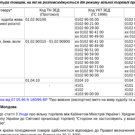
ура товарiв, на якi не розповсюджується дiя режиму вiльної торгiвлi при
товару*
Код ТН ЗЕД
Код УКТ ЗЕД
(Протокол)
(ГС 1996)
 худоба жива:
01.02.90100
0102 90 05 00
0102 
икої рогатої
0102 90 21 00
0102 
0102 90 29 00
0102 
ex 0102 90 41 00
ex 01
ex 0102 90 49 00
ex 01
, бики, воли
01.02.90310 - 01.02.90900
ex 0102 90 41 00
0102 
ex 0102 90 49 00
0102 
0102 90 51 00
0102 
0102 90 59 00
0102 
0102 90 61 00
0102 
0102 90 69 00
0102 
ex 0102 90 71 00
ex 01
ex 0102 90 79 00
ex 01
0102 90 90 00
0102 
01.04.10
0104 10
0104 
-
4101
4101
4102
4102
4103 90 00 00
4103 
їни вiд 07.05.96 N 180/96-ВР
"Про вивiзне (експортне) мито на живу худобу та 
а Молдова
о статтi 3
Угоди
про вiльну торгiвлю мiж Кабiнетом Мiнiстрiв України i Урядом
пу України до Свiтової органiзацiї торгiвлi) "Сторони не застосовують у взає
iю".
раїни походження товарiв здiйснюється вiдповiдно до Правил визначення
пiвдружностi Незалежних Держав вiд 30.11.2000.