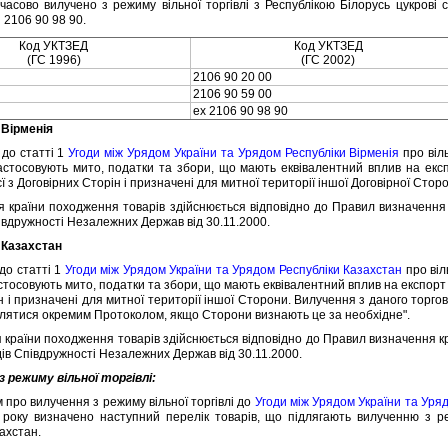
асово вилучено з режиму вiльної торгiвлi з Республiкою Бiлорусь цукровi
i 2106 90 98 90.
Код УКТЗЕД
Код УКТЗЕД
(ГС 1996)
(ГС 2002)
2106 90 20 00
2106 90 59 00
ex 2106 90 98 90
 Вiрменiя
о статтi 1
Угоди мiж Урядом України та Урядом Республiки Вiрменiя
про вiль
стосовують мито, податки та збори, що мають еквiвалентний вплив на експо
єї з Договiрних Сторiн i призначенi для митної територiї iншої Договiрної Сторо
раїни походження товарiв здiйснюється вiдповiдно до Правил визначення
пiвдружностi Незалежних Держав вiд 30.11.2000.
 Казахстан
о статтi 1
Угоди мiж Урядом України та Урядом Республiки Казахстан
про вiл
стосовують мито, податки та збори, що мають еквiвалентний вплив на експорт 
рiн i призначенi для митної територiї iншої Сторони. Вилучення з даного тор
ятися окремим Протоколом, якщо Сторони визнають це за необхiдне".
аїни походження товарiв здiйснюється вiдповiдно до Правил визначення к
дiв Спiвдружностi Незалежних Держав вiд 30.11.2000.
з режиму вiльної торгiвлi:
о вилучення з режиму вiльної торгiвлi до
Угоди мiж Урядом України та Уря
року визначено наступний перелiк товарiв, що пiдлягають вилученню з режи
ахстан.