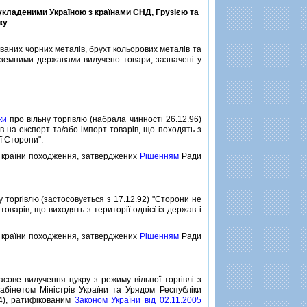
 укладеними Україною з країнами СНД, Грузiєю та
ку
ованих чорних металiв, брухт кольорових металiв та
iноземними державами вилучено товари, зазначенi у
ки
про вiльну торгiвлю (набрала чинностi 26.12.96)
в на експорт та/або iмпорт товарiв, що походять з
ої Сторони".
 країни походження, затверджених
Рiшенням
Ради
у торгiвлю (застосовується з 17.12.92) "Сторони не
оварiв, що виходять з територiї однiєї iз держав i
 країни походження, затверджених
Рiшенням
Ради
сове вилучення цукру з режиму вiльної торгiвлi з
абiнетом Мiнiстрiв України та Урядом Республiки
04), ратифiкованим
Законом України вiд 02.11.2005