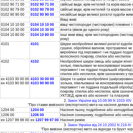
0102 90 71 00
0102 90 71 00
свiйськi види, крiм нетелей та корiв масою
0102 90 79 00
0102 90 79 00
свiйськi види, крiм нетелей та корiв масою
0102 90 90 00
0102 90 90 00
несвiйськi види великої рогатої худоби жив
Вiвцi живi:
0104 10 10 00
0104 10 10 00
вiвцi чистопороднi (чистокровнi) племiннi 
0104 10 30 00
0104 10 30 00
ягнята (вiком до одного року)
0104 10 80 00
0104 10 80 00
iншi живi вiвцi, крiм чистопородних (чисто
року)
4101
4101
Шкури необробленi великої рогатої худоби 
сушенi, обробленi вапном, протравленi чи
виробленi пiд пергамент i не пiдданi пода
волосяного покрову, спилок або неспилок
4102
4102
Необробленi шкури овець або шкури ягнят (
зольнi, пiкельованi чи консервованi iншим 
пергамент i не пiдданi подальшiй обробцi)
спилок або неспилок, крiм зазначених у при
ex 4103 30 00 00
4103 30 00 00
Шкури та шкiри необробленi (шкiрсировина
ex 4103 90 00 00
4103 90 90 00
зольна, пiкельована чи консервована iнши
пергамент i не пiддана подальшiй обробцi
покрову, спилок або неспилок, крiм зазначен
УКТЗЕД, крiм кiз або козенят та плазунiв
2.
Закон України вiд 10.09.99 N 1033-XIV
"Про ставки вивiзного (експортного) мита на насiння деяких ви
1204 00
1204 00
Насiння льону, подрiбнене або неподрiбн
1206 00
1206 00
Насiння соняшнику, подрiбнене або непо
ex 1207 99 98 00
eх
1207 99 97 00
Насiння рижiю
3.
Закон України вiд 24.10.2002 N 216-IV
"Про вивiзне (експортне) мито на вiдходи та брухт чо