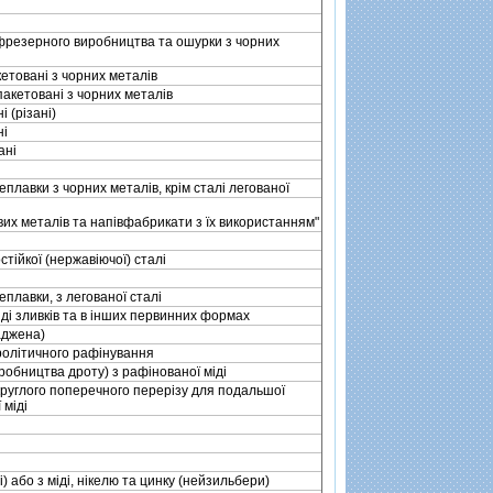
и фрезерного виробництва та ошурки з чорних
етованi з чорних металiв
акетованi з чорних металiв
i (рiзанi)
нi
анi
i
еплавки з чорних металiв, крiм сталi легованої
вих металiв та напiвфабрикати з їх використанням"
стiйкої (нержавiючої) сталi
еплавки, з легованої сталi
ядi зливкiв та в iнших первинних формах
аджена)
ролiтичного рафiнування
робництва дроту) з рафiнованої мiдi
 круглого поперечного перерiзу для подальшої
 мiдi
i) або з мiдi, нiкелю та цинку (нейзильбери)