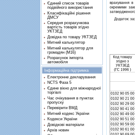
врахування в
Єдиний список товарів
подвійного використання
окремими зак
затвердженого
Класифікаційні рішення
ДМСУ
Додаток: зазн
Середня розрахункова
вартість товарів згідно
УКТЗЕД
Довідка по товару УКТЗЕД
Митний калькулятор
Митний калькулятор для
громадян (М16)
Код товару
Розрахунок імпорта
згiдно з
автомобіля
УКТЗЕД
(ГС 1996 )
Інформаційна підтримка
Електронне декларування
NCTS Фаза 5
Єдине вікно для міжнародної
торгівлі
0102 90 05 00
Час очікування в пунктах
0102 90 21 00
пропуску
0102 90 29 00
Перевірити ВМД
0102 90 41 00
Митний кодекс України
0102 90 49 00
Кодекси України
0102 90 51 00
0102 90 59 00
Довідкові матеріали
0102 90 61 00
Архів новин
0102 90 69 00