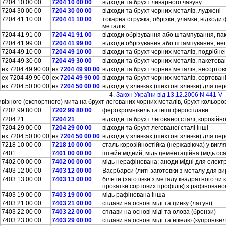
7204 10 00 00
7204 10 00 00
вiдходи та брухт ливарного чавуну
7204 30 00 00
7204 30 00 00
вiдходи та брухт чорних металiв, лудженi
7204 41 10 00
7204 41 10 00
токарна стружка, обрiзки, уламки, вiдход
металiв
7204 41 91 00
7204 41 91 00
вiдходи обрiзування або штампування, пак
7204 41 99 00
7204 41 99 00
вiдходи обрiзування або штампування, неп
7204 49 10 00
7204 49 10 00
вiдходи та брухт чорних металiв, подрiбнен
7204 49 30 00
7204 49 30 00
вiдходи та брухт чорних металiв, пакетова
ex 7204 49 90 00
ex
7204 49 90 00
вiдходи та брухт чорних металiв, несортов
ex 7204 49 90 00
ex
7204 49 90 00
вiдходи та брухт чорних металiв, сортован
ex 7204 50 00 00
ex
7204 50 00 00
вiдходи у зливках (шихтовi зливки) для пер
4.
Закон України вiд 13.12.2006 N 441-V
ивiзного (експортного) мита на брухт легованих чорних металiв, брухт кольоро
7202 99 80 00
7202 99 80 00
ферохромнiкель та iншi феросплави
7204 21
7204 21
вiдходи та брухт легованої сталi, корозiйно
7204 29 00 00
7204 29 00 00
вiдходи та брухт легованої сталi iншi
ex 7204 50 00 00
ex
7204 50 00 00
вiдходи у зливках (шихтовi зливки) для пер
7218 10 00 00
7218 10 00 00
сталь корозiйностiйка (нержавiюча) у вигл
7401
7401 00 00 00
штейн мiдний; мiдь цементацiйна (мiдь ос
7402 00 00 00
7402 00 00 00
мiдь нерафiнована; аноди мiднi для елект
7403 12 00 00
7403 12 00 00
Ваєрбарси (литi заготовки з металу для ви
7403 13 00 00
7403 13 00 00
бiлети (заготiвки з металу квадратного чи
прокатки сортових профiлiв) з рафiнованої
7403 19 00 00
7403 19 00 00
мiдь рафiнована iнша
7403 21 00 00
7403 21 00 00
сплави на основi мiдi та цинку (латунi)
7403 22 00 00
7403 22 00 00
сплави на основi мiдi та олова (бронзи)
7403 23 00 00
7403 29 00 00
сплави на основi мiдi та нiкелю (купронiкел