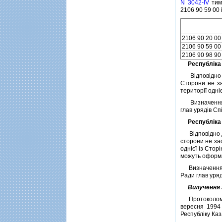
N 3042-IV
тимч
2106 90 59 00 
2106 90 20 00
2106 90 59 00
2106 90 98 90
Республiка
Вiдповiдно д
Сторони не за
територiї однi
Визначення к
глав урядiв С
Республiка
Вiдповiдно д
сторони не за
однiєї iз Сто
можуть оформл
Визначення кр
Ради глав уря
Вилучення 
Протоколом пр
вересня 1994 
Республiку Каз