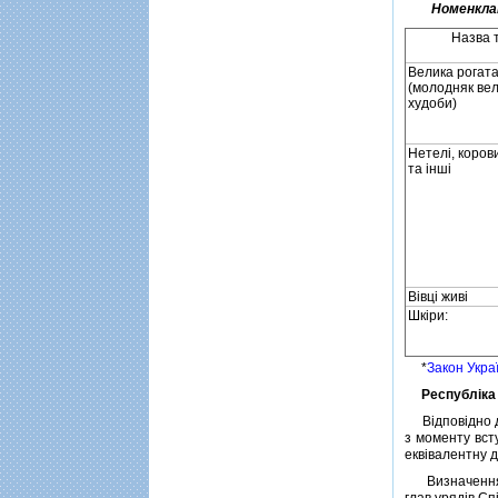
Номенклат
Назва 
Велика рогата
(молодняк вел
худоби)
Нетелi, корови
та iншi
Вiвцi живi
Шкiри:
*
Закон Укра
Республiк
Вiдповiдно д
з моменту всту
еквiвалентну д
Визначення к
глав урядiв С