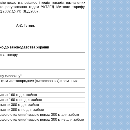
ю щодо вiдповiдностi кодiв товарiв, визначених
ого регулювання кодам УКТЗЕД Митного тарифу,
Д 2002 до УКТЗЕД 2007.
А.Є. Гутник
но до законодавства України
зва товару
яну сировину"
, крiм чистопородних (чистокровних) племiнних
льш як 160 кг для забою
льш як 160 кг не для забою
iльш як 300 кг для забою
iльш як 300 кг не для забою
першого отелення) масою понад 300 кг для забою
першого отелення) масою понад 300 кг не для забою