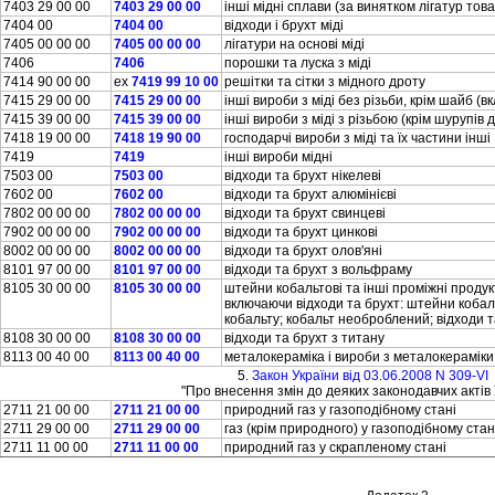
7403 29 00 00
7403 29 00 00
iншi мiднi сплави (за винятком лiгатур тов
7404 00
7404 00
вiдходи i брухт мiдi
7405 00 00 00
7405 00 00 00
лiгатури на основi мiдi
7406
7406
порошки та луска з мiдi
7414 90 00 00
ex
7419 99 10 00
решiтки та сiтки з мiдного дроту
7415 29 00 00
7415 29 00 00
iншi вироби з мiдi без рiзьби, крiм шайб 
7415 39 00 00
7415 39 00 00
iншi вироби з мiдi з рiзьбою (крiм шурупiв 
7418 19 00 00
7418 19 90 00
господарчi вироби з мiдi та їх частини iншi
7419
7419
iншi вироби мiднi
7503 00
7503 00
вiдходи та брухт нiкелевi
7602 00
7602 00
вiдходи та брухт алюмiнiєвi
7802 00 00 00
7802 00 00 00
вiдходи та брухт свинцевi
7902 00 00 00
7902 00 00 00
вiдходи та брухт цинковi
8002 00 00 00
8002 00 00 00
вiдходи та брухт олов'янi
8101 97 00 00
8101 97 00 00
вiдходи та брухт з вольфраму
8105 30 00 00
8105 30 00 00
штейни кобальтовi та iншi промiжнi продукт
включаючи вiдходи та брухт: штейни кобаль
кобальту; кобальт необроблений; вiдходи т
8108 30 00 00
8108 30 00 00
вiдходи та брухт з титану
8113 00 40 00
8113 00 40 00
металокерамiка i вироби з металокерамiки,
5.
Закон України вiд 03.06.2008 N 309-VI
"Про внесення змiн до деяких законодавчих актiв 
2711 21 00 00
2711 21 00 00
природний газ у газоподiбному станi
2711 29 00 00
2711 29 00 00
газ (крiм природного) у газоподiбному стан
2711 11 00 00
2711 11 00 00
природний газ у скрапленому станi