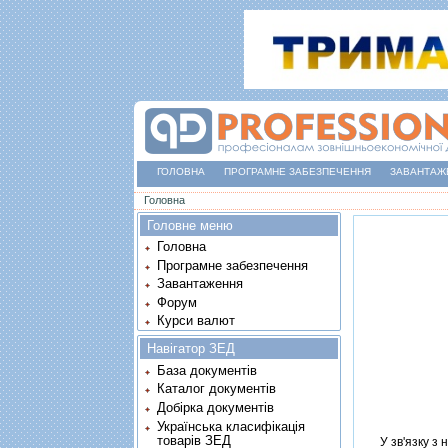
ГОЛОВНА
ПРОГРАМНЕ ЗАБЕЗПЕЧЕННЯ
ЗАВАНТАЖ
Ви є тут
Головна
Головне меню
Головна
Програмне забезпечення
Завантаження
Форум
Курси валют
Навігатор ЗЕД
База документів
Каталог документів
Добірка документів
Українська класифікація
товарів ЗЕД
У зв'язку з н