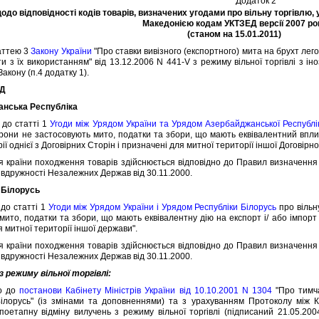
Додаток 2
одо вiдповiдностi кодiв товарiв, визначених угодами про вiльну торгiвлю,
Македонiєю кодам УКТЗЕД версiї 2007 ро
(станом на 15.01.2011)
аттею 3
Закону України
"Про ставки вивiзного (експортного) мита на брухт лег
и з їх використанням" вiд 13.12.2006 N 441-V з режиму вiльної торгiвлi з 
Закону (п.4 додатку 1).
НД
ська Республiка
до статтi 1
Угоди мiж Урядом України та Урядом Азербайджанської Республi
орони не застосовують мито, податки та збори, що мають еквiвалентний впли
iї однiєї з Договiрних Сторiн i призначенi для митної територiї iншої Договiрн
раїни походження товарiв здiйснюється вiдповiдно до Правил визначення
пiвдружностi Незалежних Держав вiд 30.11.2000.
 Бiлорусь
о статтi 1
Угоди мiж Урядом України i Урядом Республiки Бiлорусь
про вiльн
ито, податки та збори, що мають еквiвалентну дiю на експорт i/ або iмпорт т
 митної територiї iншої держави".
раїни походження товарiв здiйснюється вiдповiдно до Правил визначення
пiвдружностi Незалежних Держав вiд 30.11.2000.
з режиму вiльної торгiвлi:
о до
постанови Кабiнету Мiнiстрiв України вiд 10.10.2001 N 1304
"Про тимча
iлорусь" (iз змiнами та доповненнями) та з урахуванням Протоколу мiж К
поетапну вiдмiну вилучень з режиму вiльної торгiвлi (пiдписаний 21.05.20