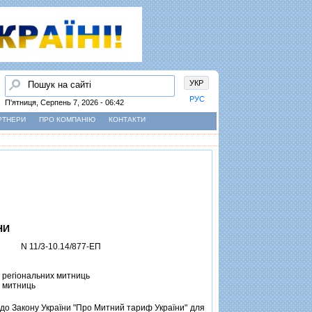
Пошук
УКР
РУС
П'ятниця, Серпень 7, 2026 - 06:42
РТНЕРИ
ПРО КОМПАНІЮ
КОНТАКТИ
НИ
N 11/3-10.14/877-ЕП
 регiональних митниць
 митниць
до Закону України "Про Митний тариф України" для