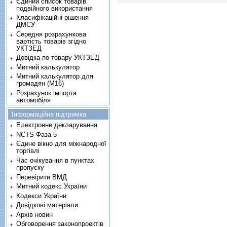
Єдиний список товарів
подвійного використання
Класифікаційні рішення
ДМСУ
Середня розрахункова
вартість товарів згідно
УКТЗЕД
Довідка по товару УКТЗЕД
Митний калькулятор
Митний калькулятор для
громадян (М16)
Розрахунок імпорта
автомобіля
Інформаційна підтримка
Електронне декларування
NCTS Фаза 5
Єдине вікно для міжнародної
торгівлі
Час очікування в пунктах
пропуску
Перевірити ВМД
Митний кодекс України
Кодекси України
Довідкові матеріали
Архів новин
Обговорення законопроектів