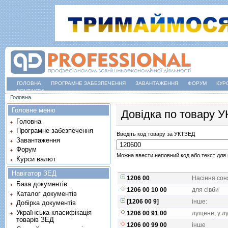
ГОЛОВНА
ПРОГРАМНЕ ЗАБЕЗПЕЧЕННЯ
ЗАВАНТАЖЕННЯ
ФОРУМ
КУР
КОНТАКТИ
Ви є тут
Головна
Головне меню
Довідка по товару 
Головна
Програмне забезпечення
Введіть код товару за УКТЗЕД
Завантаження
Форум
Можна ввести неповний код або текст для 
Курси валют
Навігатор ЗЕД
1206 00
Насiння сон
База документів
1206 00 10 00
для сiвби
Каталог документів
[1206 00 9]
iнше:
Добірка документів
Українська класифікація
1206 00 91 00
лущене; у л
товарів ЗЕД
1206 00 99 00
iнше