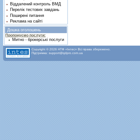
Віддалений контроль ВМД
Перелік тестових завдань
Поширені питання
Реклама на сайті
Дошка оголошень
Пропонуємо послуги:
Митно - брокерські послуги
Copyright © 2026 НТФ «Інтес» Всі права збережено.
Підтримка: support@qdpro.com.ua