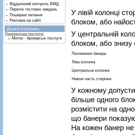
Віддалений контроль ВМД
Перелік тестових завдань
У лівій колонці с
Поширені питання
блоком, або найос
Реклама на сайті
Дошка оголошень
У центральній кол
Пропонуємо послуги:
Митно - брокерські послуги
блоком, або знизу 
Положення банера
Ліва колонка
Центральна колонка
Нижня часть сторінки
У кожному допусти
більше одного бло
розмістити на одно
що банери показуют
На кожен банер не