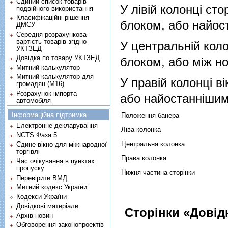
Єдиний список товарів
У лівій колонці с
подвійного використання
Класифікаційні рішення
блоком, або найос
ДМСУ
Середня розрахункова
вартість товарів згідно
У центральній кол
УКТЗЕД
Довідка по товару УКТЗЕД
блоком, або між н
Митний калькулятор
Митний калькулятор для
У правій колонці в
громадян (М16)
Розрахунок імпорта
або найостаннішим
автомобіля
Інформаційна підтримка
Положення банера
Електронне декларування
Ліва колонка
NCTS Фаза 5
Центральна колонка
Єдине вікно для міжнародної
торгівлі
Права колонка
Час очікування в пунктах
пропуску
Нижня частина сторінки
Перевірити ВМД
Митний кодекс України
Кодекси України
Довідкові матеріали
Сторінки «Довідка
Архів новин
Обговорення законопроектів