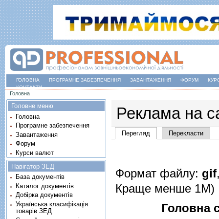
ГОЛОВНА
ПРОГРАМНЕ ЗАБЕЗПЕЧЕННЯ
ЗАВАНТАЖЕННЯ
ФОРУМ
КУР
КОНТАКТИ
Ви є тут
Головна
Головне меню
Реклама на с
Головна
Програмне забезпечення
Основні вкладки
Перегляд
(активна вкладка)
Перекласти
Завантаження
Форум
Курси валют
Навігатор ЗЕД
Формат файлу:
gif
База документів
Краще менше 1М)
Каталог документів
Добірка документів
Українська класифікація
Головна с
товарів ЗЕД