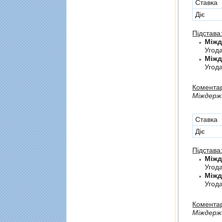
Cтавка
Діє
Підстава
Угод
Угода
Коментар
Мiждержа
Cтавка
Діє
Підстава
Угод
Угод
Коментар
Мiждерж