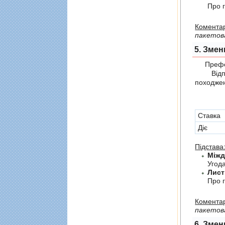
Про г
Коментар
пакетов
5. Змен
Префер
Відпов
походжен
Cтавка
Діє
Підстава
Угод
Лист
Про г
Коментар
пакетов
6. Змен