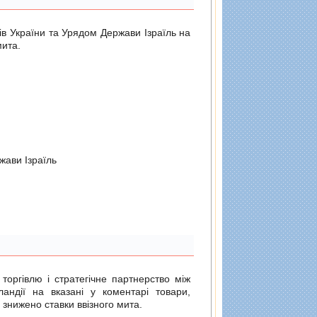
ів України та Урядом Держави Ізраїль на
мита.
жави Iзраїль
 торгівлю і стратегічне партнерство між
ландії на вказані у коментарі товари,
 знижено ставки ввізного мита.