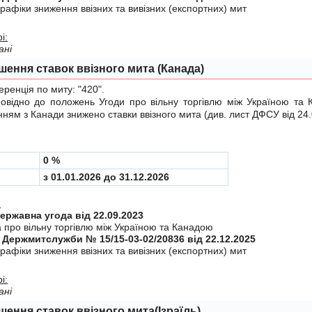
рафiки зниження ввiзних та вивiзних (експортних) мит
і:
ані
шення ставок ввізного мита (Канада)
енція по миту:
"420"
.
ідно до положень
Угоди
про вiльну торгiвлю мiж Україною та 
ням з Канади знижено ставки ввізного мита (див.
лист ДФСУ від 24
0 %
з 01.01.2026 до 31.12.2026
:
Міждержавна угода від 22.09.2023
а про вiльну торгiвлю мiж Україною та Канадою
 Держмитслужби № 15/15-03-02/20836 від 22.12.2025
рафiки зниження ввiзних та вивiзних (експортних) мит
і:
ані
шення ставок ввізного мита(Ізраїль)