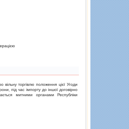
дерацiєю
о вільну торгівлю
положення цієї Угоди
рони, під час імпорту до іншої договірно
ається митними органами Республіки