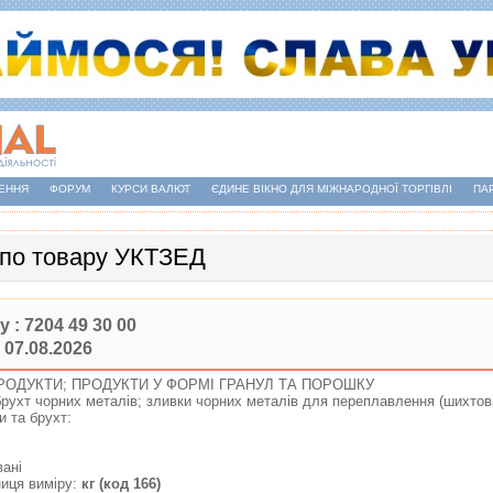
ЕННЯ
ФОРУМ
КУРСИ ВАЛЮТ
ЄДИНЕ ВІКНО ДЛЯ МІЖНАРОДНОЇ ТОРГІВЛІ
ПА
 по товару УКТЗЕД
у :
7204 49 30 00
 07.08.2026
РОДУКТИ; ПРОДУКТИ У ФОРМI ГРАНУЛ ТА ПОРОШКУ
брухт чорних металiв; зливки чорних металiв для переплавлення (шихтов
ди та брухт:
ованi
иця виміру:
кг (код 166)