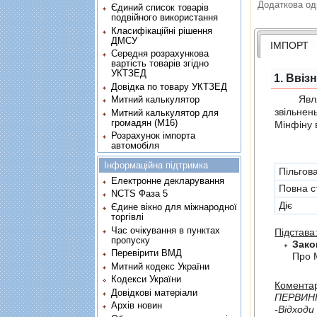
Додаткова од
Єдиний список товарів
подвійного використання
Класифікаційні рішення
ДМСУ
ІМПОРТ
Середня розрахункова
вартість товарів згідно
УКТЗЕД
1. Ввіз
Довідка по товару УКТЗЕД
Являє с
Митний калькулятор
звiльнен
Митний калькулятор для
громадян (М16)
Мінфіну 
Розрахунок імпорта
автомобіля
Інформаційна підтримка
Пільгов
Електронне декларування
Повна с
NCTS Фаза 5
Діє
Єдине вікно для міжнародної
торгівлі
Час очікування в пунктах
Підстава
пропуску
Зако
Перевірити ВМД
Про 
Митний кодекс України
Кодекси України
Коментар
Довідкові матеріали
ПЕРВИН
Архів новин