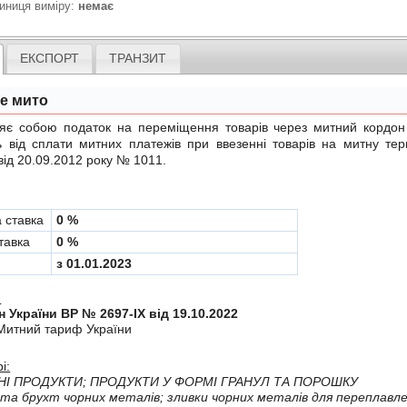
иниця виміру:
немає
ЕКСПОРТ
ТРАНЗИТ
не мито
обою податок на переміщення товарів через митний кордон Ук
ь вiд сплати митних платежiв при ввезеннi товарiв на митну те
від 20.09.2012 року № 1011
.
а ставка
0 %
тавка
0 %
з 01.01.2023
:
н України ВР № 2697-IX від 19.10.2022
Митний тариф України
і:
НI ПРОДУКТИ; ПРОДУКТИ У ФОРМI ГРАНУЛ ТА ПОРОШКУ
-Вiдходи та брухт чорних металi