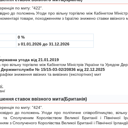
енція по миту:
"422"
.
дно до положень
Угоди
про вiльну торгiвлю мiж Кабінетом Міністр
у коментарі товари, походженням з Ізраїлю знижено ставки ввізного 
0 %
з 01.01.2026 до 31.12.2026
:
Міждержавна угода від 21.01.2019
 про вiльну торгiвлю мiж Кабiнетом Мiнiстрiв України та Урядом Дер
 Держмитслужби № 15/15-03-02/20836 від 22.12.2025
рафiки зниження ввiзних та вивiзних (експортних) мит
і:
ані
шення ставок ввізного мита(Британія)
енція по миту:
"424"
.
ідно до положень
Угоди
про політичне співробітництво, вільну
ю та Сполученим Королівством Великої Британії і Північної Ір
ням з Сполученого Королівства Великої Британії і Північної Ірландії