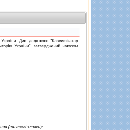
раїни. Див. додатково "Класифiкатор
риторiю України", затверджений
наказом
в; зливки чорних металiв для переплавлення (шихтовi зливки):