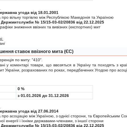
:
Міждержавна угода від 18.01.2001
 про вiльну торгiвлю мiж Республiкою Македонiя та Україною
 Держмитслужби № 15/15-03-02/20836 від 22.12.2025
рафiки зниження ввiзних та вивiзних (експортних) мит
і:
ані
шення ставок ввізного мита (ЄС)
енція по миту:
"410"
.
у коментарі товари, що ввозяться в Україну та походять з краї
мит України, розрахованих по роках, передбачених
Угодою
про асоці
0 %
з 01.01.2026 до 31.12.2026
:
Міждержавна угода від 27.06.2014
а про асоцiацiю мiж Україною, з однiєї сторони, та Європейським С
ої енергiї i їхнiми державами-членами, з iншої сторони
 Держмитслужби № 15/15-03-02/20836 від 22.12.2025