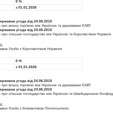
0 %
з 01.01.2026
:
Міждержавна угода від 24.06.2010
а про вiльну торгiвлю мiж Україною та державами ЄАВТ
Міждержавна угода від 24.06.2010
 про сiльське господарство мiж Україною та Королiвством Норвегiя
і:
вна Угода з Королiвством Норвегія
0 %
з 01.01.2026
:
Міждержавна угода від 24.06.2010
а про вiльну торгiвлю мiж Україною та державами ЄАВТ
Міждержавна угода від 24.06.2010
а про сiльське господарство мiж Україною та Швейцарською Конфе
і:
авна Угода з Князiвством Лiхтенштейн