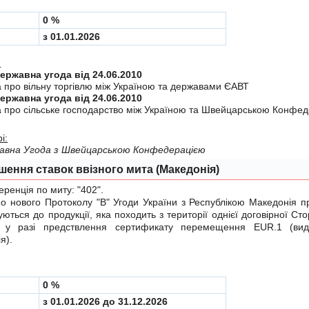
0 %
з 01.01.2026
:
Міждержавна угода від 24.06.2010
а про вiльну торгiвлю мiж Україною та державами ЄАВТ
Міждержавна угода від 24.06.2010
а про сiльське господарство мiж Україною та Швейцарською Конфе
і:
авна Угода з Швейцарською Конфедерацiєю
шення ставок ввізного мита (Македонія)
енція по миту:
"402"
.
нового Протоколу "B"
Угоди України з Республікою Македонія пр
уються до продукції, яка походить з території однієї договірної Сто
 у разі предствлення сертификату перемещення EUR.1 (вид
я).
0 %
з 01.01.2026 до 31.12.2026