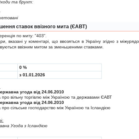
вiдходи та брухт:
:
пакетованi
шення ставок ввізного мита (ЄАВТ)
енція по миту:
"403"
.
 вказані у коментарі, що ввозяться в Україну згiдно з мiжуря
вуються ввізним митом за зменьшеними ставками.
0 %
з 01.01.2026
:
Міждержавна угода від 24.06.2010
а про вiльну торгiвлю мiж Україною та державами ЄАВТ
Міждержавна угода від 24.06.2010
 про сiльське господарство мiж Україною та Iсландiєю
і:
вна Угода з Ісландією