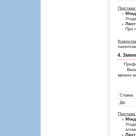
Підстава
Угода
Лист
Про г
Коментар
пакетов
4. Змен
Префер
Вказані 
ввізних 
Cтавка
Діє
Підстава
Угод
атомн
Лист