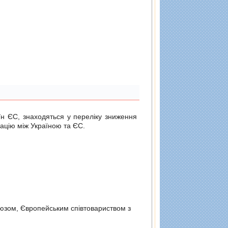
н ЄС, знаходяться у переліку зниження
ацію між Україною та ЄС.
оюзом, Європейським спiвтовариством з