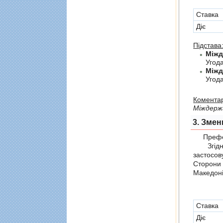
Cтавка
Діє
Підстава
Угод
Угод
Коментар
Мiждерж
3. Змен
Префер
Згідно 
застосов
Сторони
Македоні
Cтавка
Діє