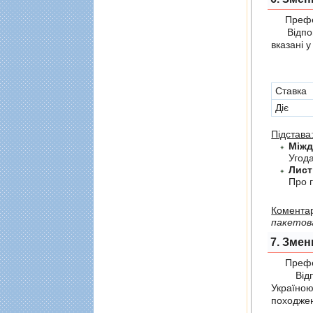
Префер
Відпові
вказані 
Cтавка
Діє
Підстава
Угода
Лист
Про г
Коментар
пакетов
7. Змен
Префер
Відпов
Україно
походжен