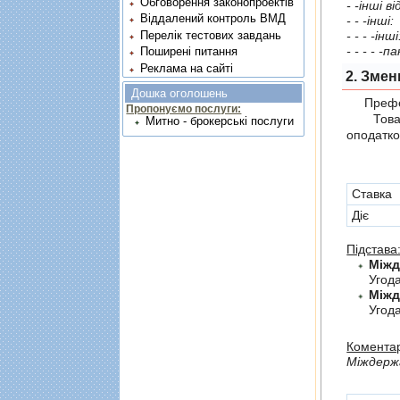
Обговорення законопроектів
- -iншi 
Віддалений контроль ВМД
- - -iншi:
- - - -iншi
Перелік тестових завдань
- - - - -
Поширені питання
Реклама на сайті
2. Змен
Дошка оголошень
Префер
Пропонуємо послуги:
Товари,
Митно - брокерські послуги
оподатко
Cтавка
Діє
Підстава
Угод
Угода
Коментар
Мiждержа