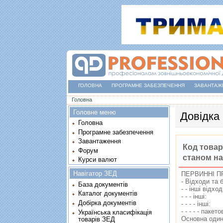
ГОЛОВНА
ПРОГРАМНЕ ЗАБЕЗПЕЧЕННЯ
ЗАВАНТАЖ
Ви є тут
Головна
Головне меню
Довідка
Головна
Програмне забезпечення
Завантаження
Код товар
Форум
станом на
Курси валют
Навігатор ЗЕД
ПЕРВИННI П
- Вiдходи та 
База документів
- - iншi вiдхо
Каталог документів
- - - iншi:
Добірка документів
- - - - iншi:
- - - - - пакет
Українська класифікація
Основна один
товарів ЗЕД