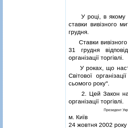
У роцi, в якому Укр
ставки вивiзного ми
грудня.
Ставки вивiзного ми
31 грудня вiдповi
органiзацiї торгiвлi.
У роках, що наступ
Свiтової органiзацi
сьомого року".
2. Цей Закон набир
органiзацiї торгiвлi.
Президент Укр
м. Київ
24 жовтня 2002 року