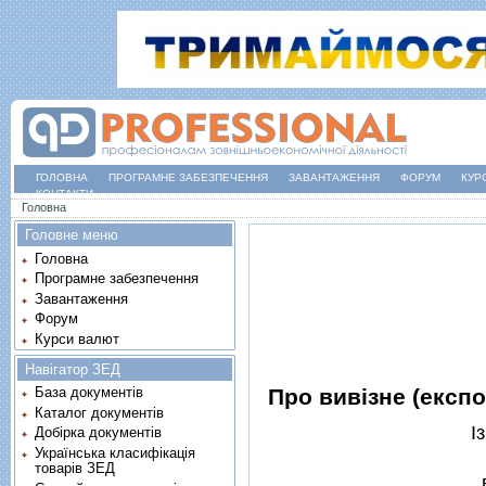
ГОЛОВНА
ПРОГРАМНЕ ЗАБЕЗПЕЧЕННЯ
ЗАВАНТАЖЕННЯ
ФОРУМ
КУР
КОНТАКТИ
Ви є тут
Головна
Головне меню
Головна
Програмне забезпечення
Завантаження
Форум
Курси валют
Навігатор ЗЕД
Про вивiзне (експо
База документів
Каталог документів
I
Добірка документів
Українська класифікація
товарів ЗЕД