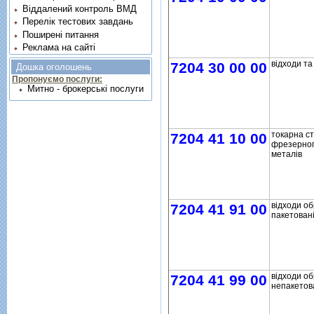
Віддалений контроль ВМД
Перелік тестових завдань
Поширені питання
Реклама на сайті
вiдходи та
7204 30 00 00
Дошка оголошень
Пропонуємо послуги:
Митно - брокерські послуги
токарна ст
7204 41 10 00
фрезерног
металiв
вiдходи о
7204 41 91 00
пакетованi
вiдходи о
7204 41 99 00
непакетова