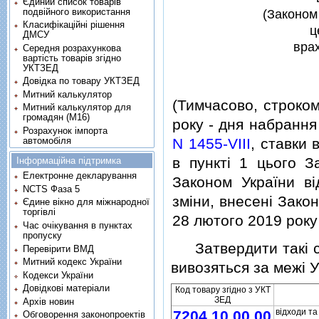
Єдиний список товарів
подвійного використання
(Законом
Класифікаційні рішення
ц
ДМСУ
врах
Середня розрахункова
вартість товарів згідно
УКТЗЕД
Довідка по товару УКТЗЕД
Митний калькулятор
(Тимчасово, строко
Митний калькулятор для
громадян (М16)
року - дня набрання
Розрахунок імпорта
автомобіля
N 1455-VIII
, ставки 
в пунктi 1 цього З
Інформаційна підтримка
Електронне декларування
Законом України в
NCTS Фаза 5
змiни, внесенi Зако
Єдине вікно для міжнародної
торгівлі
28 лютого 2019 рок
Час очікування в пунктах
пропуску
Затвердити такi ста
Перевірити ВМД
Митний кодекс України
вивозяться за межi У
Кодекси України
Довідкові матеріали
Код товару згiдно з УКТ
ЗЕД
Архів новин
вiдходи та
7204 10 00 00
Обговорення законопроектів