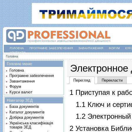
ГОЛОВНА
ПРОГРАМНЕ ЗАБЕЗПЕЧЕННЯ
ЗАВАНТАЖЕННЯ
ФОРУМ
КУР
КОНТАКТИ
Ви є тут
Головна
Головне меню
Электронное
Головна
Програмне забезпечення
Основні вкладки
Перегляд
(активна вкладка)
Перекласти
Завантаження
Форум
1 Приступая к раб
Курси валют
Навігатор ЗЕД
1.1 Ключ и серт
База документів
Каталог документів
1.2 Электронный
Добірка документів
Українська класифікація
2 Установка Библ
товарів ЗЕД