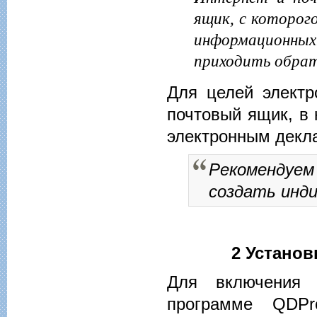
ящик, с которог
информационны
приходить обрат
Для целей электр
почтовый ящик, в 
электронным декл
Рекомендуе
создать инд
2 Устано
Для включения 
программе QDPro