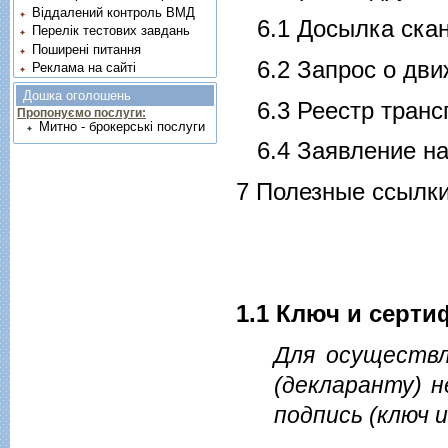
Віддалений контроль ВМД
6.1 Досылка ска
Перелік тестових завдань
Поширені питання
6.2 Запрос о дв
Реклама на сайті
Дошка оголошень
6.3 Реестр тран
Пропонуємо послуги:
Митно - брокерські послуги
6.4 Заявление н
7 Полезные ссылк
1.1 Ключ и серт
Для осуществл
(декларанту) 
подпись (ключ 