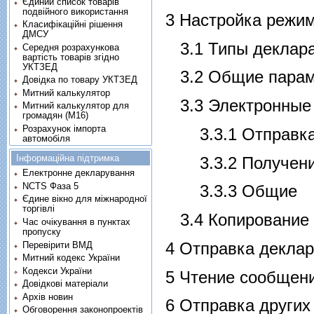
Єдиний список товарів
подвійного використання
3 Настройка режи
Класифікаційні рішення
ДМСУ
3.1 Типы деклар
Середня розрахункова
вартість товарів згідно
УКТЗЕД
3.2 Общие пара
Довідка по товару УКТЗЕД
Митний калькулятор
3.3 Электронные
Митний калькулятор для
громадян (М16)
Розрахунок імпорта
3.3.1 Отправк
автомобіля
Інформаційна підтримка
3.3.2 Получен
Електронне декларування
NCTS Фаза 5
3.3.3 Общие
Єдине вікно для міжнародної
торгівлі
3.4 Копирование
Час очікування в пунктах
пропуску
4 Отправка декла
Перевірити ВМД
Митний кодекс України
Кодекси України
5 Чтение сообщен
Довідкові матеріали
Архів новин
6 Отправка други
Обговорення законопроектів