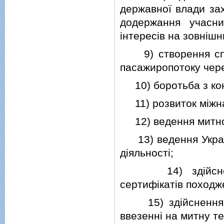
державної влади зах
додержання учасни
iнтересiв на зовнiшн
9) створення спри
пасажиропотоку чере
10) боротьба з кон
11) розвиток мiжнар
12) ведення митної
13) ведення Українс
дiяльностi;
14) здiйснення в
сертифiкатiв походже
15) здiйснення вi
ввезеннi на митну те