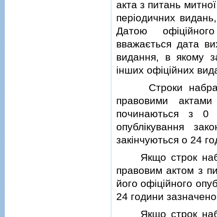
акта з питань митно
перiодичних видань,
Датою офiцiйного
вважається дата вих
видання, в якому з
iнших офiцiйних вид
Строки набрання 
правовими актами
починаються з 0 
опублiкування зак
закiнчуються о 24 го
Якщо строк набра
правовим актом з пи
його офiцiйного опу
24 години зазначено
Якщо строк набра