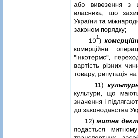
або вивезення з ц
власника, що захи
України та мiжнарод
законом порядку;
1
10
)
комерцiйн
комерцiйна опера
"Iнкотермс", перехо
вартiсть рiзних чин
товару, репутацiя на
11)
культурн
культури, що мають
значення i пiдлягаю
до законодавства Ук
12)
митна декл
подається митному
транспортних засо