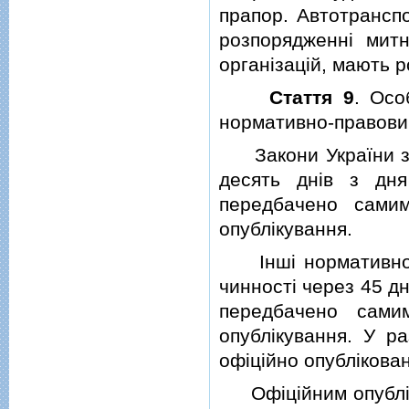
прапор. Автотранспо
розпорядженнi митн
органiзацiй, мають р
Стаття 9
. Осо
нормативно-правовим
Закони України з п
десять днiв з дн
передбачено сами
опублiкування.
Iншi нормативно-п
чинностi через 45 дн
передбачено сами
опублiкування. У ра
офiцiйно опублiкован
Офiцiйним опублiку