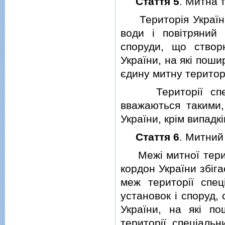
Стаття 5
. Митна 
Територiя України,
води i повiтряний 
споруди, що створ
України, на якi пош
єдину митну територ
Територiї спецiа
вважаються такими,
України, крiм випадк
Стаття 6
. Митний
Межi митної терито
кордон України збiг
меж територiї спе
установок i споруд, 
України, на якi п
територiї спецiальн