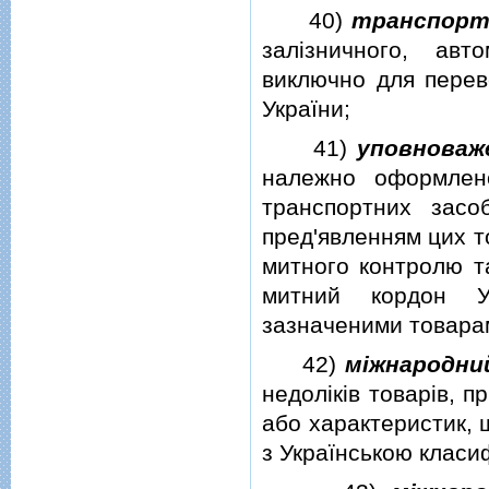
40)
транспорт
залiзничного, авт
виключно для перев
України;
41)
уповноваж
належно оформлено
транспортних засоб
пред'явленням цих т
митного контролю т
митний кордон У
зазначеними товара
42)
мiжнародни
недолiкiв товарiв, 
або характеристик, щ
з Українською класиф