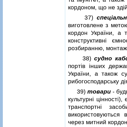
кордоном, що не здi
37)
спецiаль
виготовлене з мето
кордон України, а 
конструктивнi ємн
розбиранню, монтаж
38)
судно каб
портiв iнших держа
України, а також с
рибогосподарську дi
39)
товари
- буд
культурнi цiнностi),
транспортнi засо
використовуються 
через митний кордон