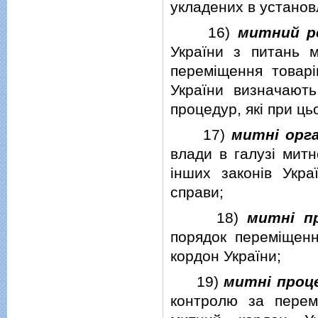
укладених в установ
16)
митний р
України з питань 
перемiщення товарi
України визначают
процедур, якi при ц
17)
митнi орг
влади в галузi митн
iнших законiв Укра
справи;
18)
митнi п
порядок перемiщенн
кордон України;
19)
митнi проц
контролю за перем