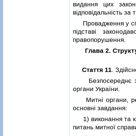
видання цих закон
вiдповiдальнiсть за 
Провадження у спр
пiдставi законод
правопорушення.
Глава 2. Структ
Стаття 11
. Здiйс
Безпосереднє здiй
органи України.
Митнi органи, реал
основнi завдання:
1) виконання та ко
питань митної справ