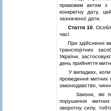
правовим актом з 
конкретну дату, ц
зазначеної дати.
Стаття 10
. Особл
часi
При здiйсненнi мит
транспортних зас
України, застосовую
день прийняття митн
У випадках, коли 
проведення митних п
законодавство, чинн
Закони, якi пом'
порушення митних
зворотну силу, тоб