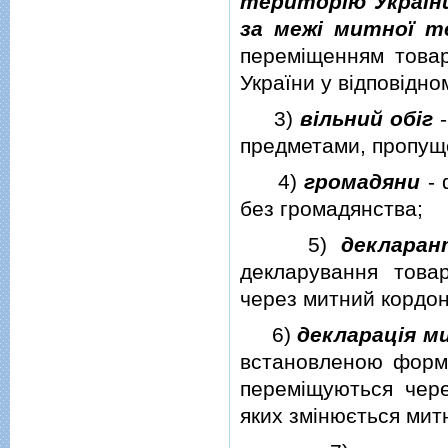
територiю України
за межi митної те
перемiщенням товар
України у вiдповiдно
3)
вiльний обiг
предметами, пропущ
4)
громадяни
- 
без громадянства;
5)
декларан
декларування това
через митний кордон
6)
декларацiя м
встановленою формо
перемiщуються чер
яких змiнюється мит