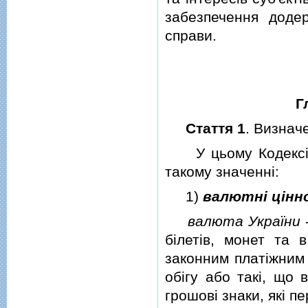
забезпечення доде
справи.
Г
Стаття 1
. Визнач
У цьому Кодексi н
такому значеннi:
1)
валютнi цiнн
валюта України
-
бiлетiв, монет та
законним платiжним 
обiгу або такi, що 
грошовi знаки, якi п