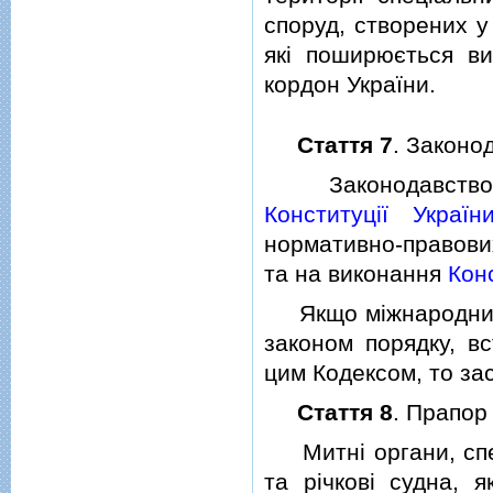
споруд, створених у 
якi поширюється ви
кордон України.
Стаття 7
. Законо
Законодавство Ук
Конституцiї Україн
нормативно-правових
та на виконання
Конс
Якщо мiжнародним 
законом порядку, вс
цим Кодексом, то за
Стаття 8
. Прапор
Митнi органи, спецi
та рiчковi судна, 