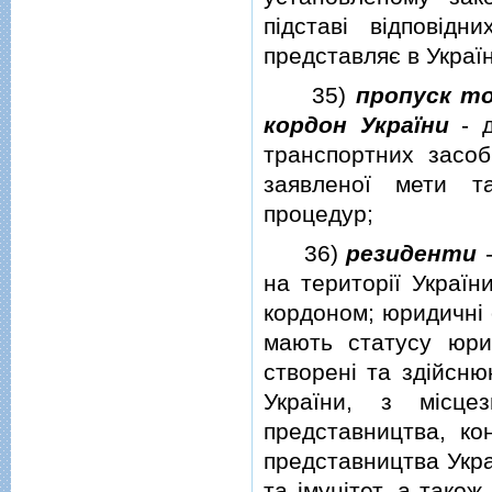
пiдставi вiдповi
представляє в Украї
35)
пропуск то
кордон України
- д
транспортних засоб
заявленої мети т
процедур;
36)
резиденти
-
на територiї Україн
кордоном; юридичнi 
мають статусу юрид
створенi та здiйсню
України, з мiсце
представництва, кон
представництва Укра
та iмунiтет, а також