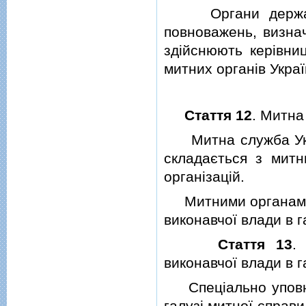
Органи державної
повноважень, визна
здiйснюють керiвни
митних органiв Украї
Стаття 12
. Митна
Митна служба Укра
складається з митн
органiзацiй.
Митними органами 
виконавчої влади в г
Стаття 13
.
виконавчої влади в г
Спецiально уповно
галузi митної справи