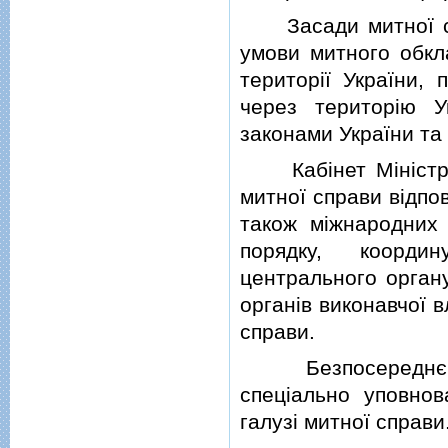
Засади митної спра
умови митного обкла
територiї України, 
через територiю У
законами України та
Кабiнет Мiнiстрiв 
митної справи вiдпов
також мiжнародних 
порядку, координ
центрального органу
органiв виконавчої 
справи.
Безпосереднє кер
спецiально уповно
галузi митної справи