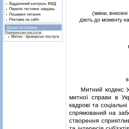
Віддалений контроль ВМД
Перелік тестових завдань
(змiни, внесенi
Поширені питання
дiють до моменту наб
Реклама на сайті
Дошка оголошень
Пропонуємо послуги:
Митно - брокерські послуги
в
Митний кодекс Укра
митної справи в Укр
кадровi та соцiальнi
спрямований на забе
створення сприятлив
та iнтересiв суб'єкт