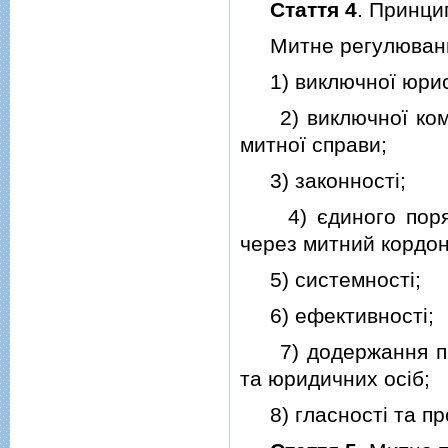
Стаття 4
. Принци
Митне регулювання 
1) виключної юрисдик
2) виключної компе
митної справи;
3) законностi;
4) єдиного порядк
через митний кордон
5) системностi;
6) ефективностi;
7) додержання пра
та юридичних осiб;
8) гласностi та про