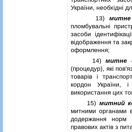
України, необхiднi 
13)
митне
пломбувальнi пристр
засоби iдентифiкац
вiдображення та зак
оформлення;
14)
митне 
(процедур), якi пов'
товарiв i транспо
кордон України, 
використання цих тов
15)
митний к
митними органами в
додержання норм ц
правових актiв з пит