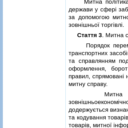
Митна полiтика - 
держави у сферi заб
за допомогою митн
зовнiшньої торгiвлi.
Стаття 3
. Митна 
Порядок перемiще
транспортних засобi
та справлянням под
оформлення, боро
правил, спрямованi 
митну справу.
Митна справа 
зовнiшньоекономiчн
додержується визнан
та кодування товарi
товарiв, митної iнфо