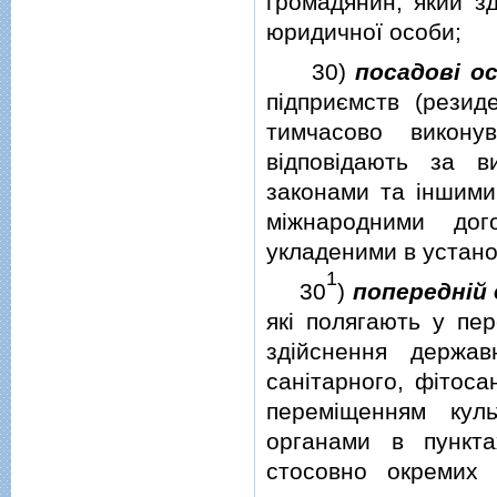
громадянин, який зд
юридичної особи;
30)
посадовi о
пiдприємств (резид
тимчасово викону
вiдповiдають за в
законами та iншими
мiжнародними дог
укладеними в устано
1
30
)
попереднiй
якi полягають у пер
здiйснення державн
санiтарного, фiтоса
перемiщенням кул
органами в пункт
стосовно окремих 