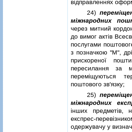
вiдправленнях офор
24)
перемiще
мiжнародних пош
через митний кордон
до вимог актiв Всес
послугами поштового
з позначкою "М", др
прискореної пошт
пересилання за м
перемiщуються те
поштового зв'язку;
25)
перемiще
мiжнародних експ
iнших предметiв, 
експрес-перевiзник
одержувачу у визнач