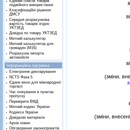
Єдиний список товарів
подвійного використання
Класифікаційні рішення
ДМСУ
в
Середня розрахункова
вартість товарів згідно
УКТЗЕД
Довідка по товару УКТЗЕД
Митний калькулятор
Митний калькулятор для
громадян (М16)
Розрахунок імпорта
автомобіля
в
Інформаційна підтримка
Електронне декларування
(змiни, вн
NCTS Фаза 5
Єдине вікно для міжнародної
N
торгівлі
Час очікування в пунктах
пропуску
Перевірити ВМД
Митний кодекс України
Кодекси України
(змiни, внесен
Довідкові матеріали
Архів новин
Обговорення законопроектів