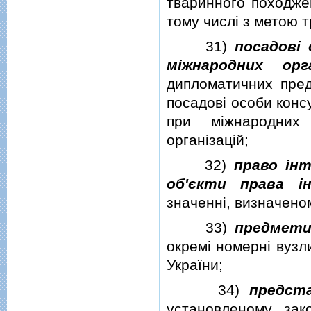
тваринного походжен
тому числi з метою т
31)
посадовi
мiжнародних орга
дипломатичних пред
посадовi особи конс
при мiжнародних 
органiзацiй;
32)
право iнт
об'єкти права i
значеннi, визначено
33)
предмет
окремi номернi вузл
України;
34)
предст
установленому зак