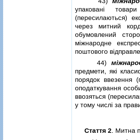
43)
мiжнаро
упакованi това
(пересилаються) ек
через митний кор
обумовлений стор
мiжнародне експре
поштового вiдправле
44)
мiжнаро
предмети, якi класи
порядок ввезення (
оподаткування особи
ввозяться (пересила
у тому числi за пра
Стаття 2
. Митна 