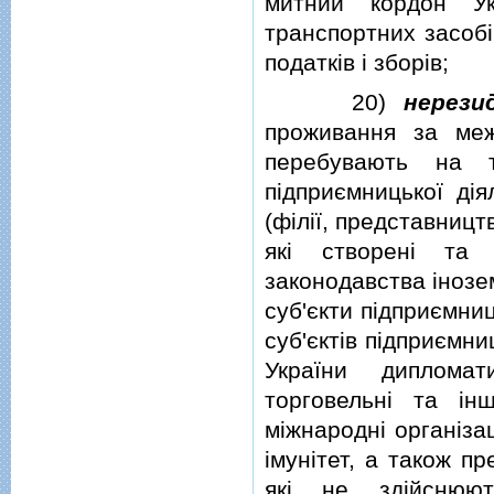
митний кордон Ук
транспортних засобi
податкiв i зборiв;
20)
нерези
проживання за меж
перебувають на т
пiдприємницької дi
(фiлiї, представниц
якi створенi та 
законодавства iнозе
суб'єкти пiдприємни
суб'єктiв пiдприємни
України дипломат
торговельнi та iн
мiжнароднi органiзац
iмунiтет, а також п
якi не здiйснюют