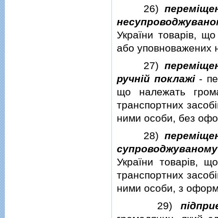
26)
перемiще
несупроводжувано
України товарiв, щ
або уповноважених н
27)
перемiще
ручнiй поклажi
- пе
що належать грома
транспортних засобi
ними особи, без офо
28)
перемiще
супроводжуваному
України товарiв, щ
транспортних засобi
ними особи, з оформ
29)
пiдпр