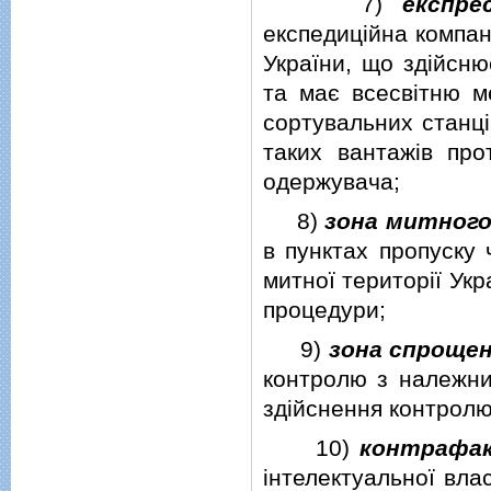
7)
експре
експедицiйна компан
України, що здiйсн
та має всесвiтню м
сортувальних станц
таких вантажiв про
одержувача;
8)
зона митног
в пунктах пропуску 
митної територiї Укр
процедури;
9)
зона спроще
контролю з належни
здiйснення контролю
10)
контрафа
iнтелектуальної вла