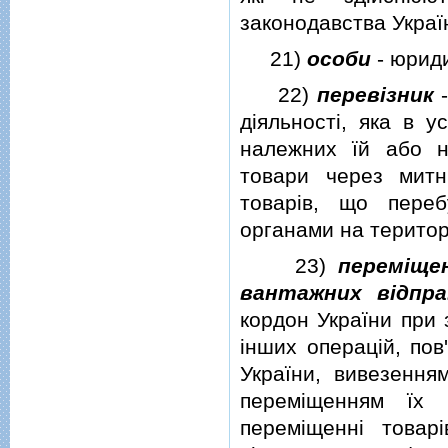
законодавства Украї
21)
особи
- юриди
22)
перевiзник
-
дiяльностi, яка в 
належних їй або н
товари через митн
товарiв, що пере
органами на територi
23)
перемiще
вантажних вiдпра
кордон України при 
iнших операцiй, пов
України, вивезення
перемiщенням їх 
перемiщеннi товар