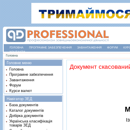
ГОЛОВНА
ПРОГРАМНЕ ЗАБЕЗПЕЧЕННЯ
ЗАВАНТАЖЕННЯ
ФОРУМ
КУР
КОНТАКТИ
Ви є тут
Головна
Головне меню
Документ скасовани
Головна
Програмне забезпечення
Завантаження
Форум
Курси валют
Навігатор ЗЕД
База документів
М
Каталог документів
Добірка документів
I
Українська класифікація
товарів ЗЕД