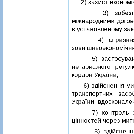
2) захист економiчн
3) забезпеченн
мiжнародними догово
в установленому зак
4) сприяння захи
зовнiшньоекономiчних
5) застосування 
нетарифного регул
кордон України;
6) здiйснення митн
транспортних зас
України, вдосконален
7) контроль за 
цiнностей через мит
8) здiйснення с