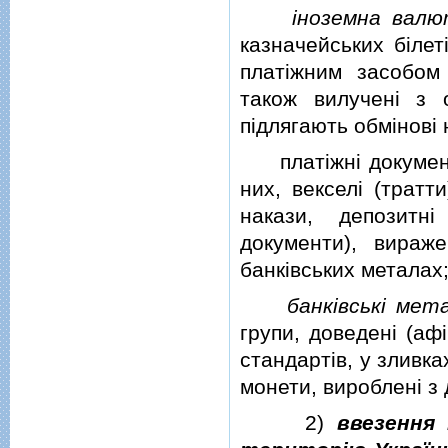
iноземна вал
казначейських бiлет
платiжним засобом 
також вилученi з 
пiдлягають обмiновi 
платiжнi документи 
них, векселi (тратти
накази, депозитнi
документи), вираж
банкiвських металах
банкiвськi мет
групи, доведенi (аф
стандартiв, у зливка
монети, виробленi з 
2)
ввезення