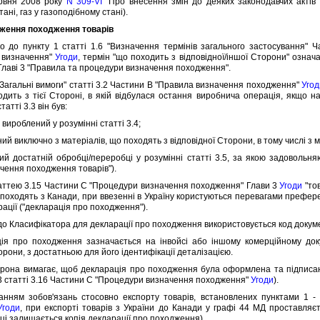
вня 2008 року
N 309-VI
"Про внесення змiн до деяких законодавчих актiв 
анi, газ у газоподiбному станi).
дження походження товарiв
 пункту 1 статтi 1.6 "Визначення термiнiв загального застосування" Час
 визначення"
Угоди
, термiн "що походить з вiдповiдної/iншої Сторони" озна
Главi 3 "Правила та процедури визначення походження".
гальнi вимоги" статтi 3.2 Частини B "Правила визначення походження"
Угод
дить з тiєї Сторонi, в якiй вiдбулася остання виробнича операцiя, якщо н
таттi 3.3 вiн був:
вироблений у розумiннi статтi 3.4;
 виключно з матерiалiв, що походять з вiдповiдної Сторони, в тому числi з ма
достатнiй обробцi/переробцi у розумiннi статтi 3.5, за якою задовольняю
чення походження товарiв").
ттею 3.15 Частини C "Процедури визначення походження" Глави 3
Угоди
"тов
 походять з Канади, при ввезеннi в Україну користуються перевагами префер
рацiї ("декларацiя про походження").
 Класифiкатора для декларацiї про походження використовується код докуме
ро походження зазначається на iнвойсi або iншому комерцiйному докум
орони, з достатньою для його iдентифiкацiї деталiзацiєю.
а вимагає, щоб декларацiя про походження була оформлена та пiдписан
 3 статтi 3.16 Частини C "Процедури визначення походження"
Угоди
).
м зобов'язань стосовно експорту товарiв, встановлених пунктами 1 - 
Угоди
, при експортi товарiв з України до Канади у графi 44 МД проставляє
цi залишається копiя декларацiї про походження).