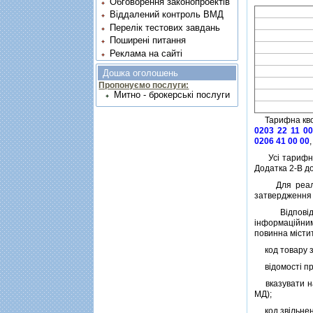
Обговорення законопроектів
Віддалений контроль ВМД
Перелік тестових завдань
Поширені питання
Реклама на сайті
Дошка оголошень
Пропонуємо послуги:
Митно - брокерські послуги
Тарифна квота
0203 22 11 00
0206 41 00 00
Усi тарифнi к
Додатка 2-B д
Для реалiза
затвердження 
Вiдповiдно д
iнформацiйним
повинна мiстит
код товару зг
вiдомостi про
вказувати ная
МД);
код звiльненн