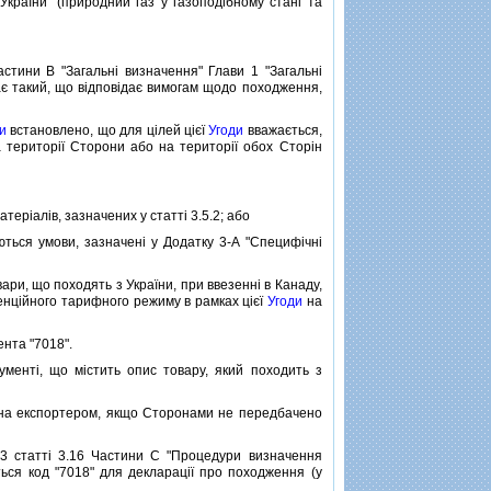
України" (природний газ у газоподiбному станi та
тини B "Загальнi визначення" Глави 1 "Загальнi
чає такий, що вiдповiдає вимогам щодо походження,
и
встановлено, що для цiлей цiєї
Угоди
вважається,
а територiї Сторони або на територiї обох Сторiн
терiалiв, зазначених у статтi 3.5.2; або
ться умови, зазначенi у Додатку 3-A "Специфiчнi
ари, що походять з України, при ввезеннi в Канаду,
енцiйного тарифного режиму в рамках цiєї
Угоди
на
нта "7018".
ентi, що мiстить опис товару, який походить з
а експортером, якщо Сторонами не передбачено
3 статтi 3.16 Частини C "Процедури визначення
ться код "7018" для декларацiї про походження (у