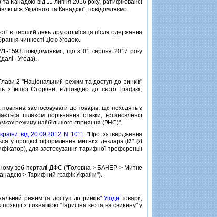
ю та Канадою вiд 11 липня 2016 року, ратифiкованої
гiвлю мiж Україною та Канадою", повiдомляємо.
тi в перший день другого мiсяця пiсля одержання
рання чинностi цiєю Угодою.
/1-1593 повiдомляємо, що з 01 серпня 2017 року
далi - Угода).
лави 2 "Нацiональний режим та доступ до ринкiв"
 з iншої Сторони, вiдповiдно до свого Графiка,
а повинна застосовувати до товарiв, що походять з
ається шляхом порiвняння ставки, встановленої
 рамках режиму найбiльшого сприяння (РНС)".
країни вiд 20.09.2012 N 1011
"Про затвердження
ться у процесi оформлення митних декларацiй" (зi
сифiкатор), для застосування тарифної преференцiї
йному веб-порталi ДФС ("Головна > БАНЕР > Митне
Канадою > Тарифний графiк України").
ональний режим та доступ до ринкiв"
Угоди
товари,
 позицiї з позначкою "Тарифна квота на свинину" у