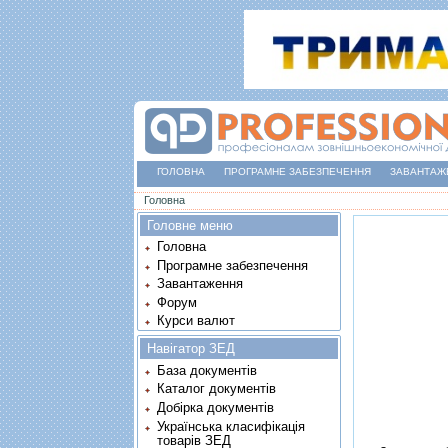
ГОЛОВНА
ПРОГРАМНЕ ЗАБЕЗПЕЧЕННЯ
ЗАВАНТАЖ
Ви є тут
Головна
Головне меню
Головна
Програмне забезпечення
Завантаження
Форум
Курси валют
Навігатор ЗЕД
База документів
Каталог документів
Добірка документів
Українська класифікація
товарів ЗЕД