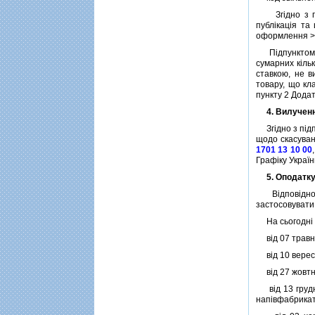
Згiдно з пiд
публiкацiя та
оформлення > С
Пiдпунктом (b
сумарних кiль
ставкою, не в
товару, що кл
пункту 2 Дода
4. Вилученн
Згiдно з пiдпу
щодо скасуван
1701 13 10 00
Графiку Украї
5. Оподатку
Вiдповiдно д
застосовувати 
На сьогоднi в
вiд 07 травн
вiд 10 верес
вiд 27 жовтн
вiд 13 грудн
напiвфабрикат