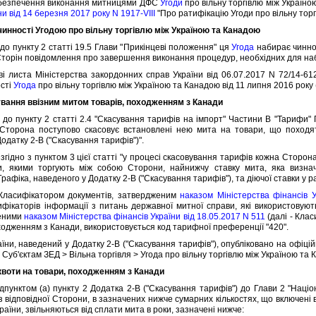
езпечення виконання митницями ДФС
Угоди
про вiльну торгiвлю мiж Україно
и вiд 14 березня 2017 року N 1917-VIII
"Про ратифiкацiю Угоди про вiльну тор
 чинностi Угодою про вiльну торгiвлю мiж Україною та Канадою
 пункту 2 статтi 19.5 Глави "Прикiнцевi положення" ця
Угода
набирає чиннос
Сторiн повiдомлення про завершення виконання процедур, необхiдних для наб
иста Мiнiстерства закордонних справ України вiд 06.07.2017 N 72/14-612
остi
Угода
про вiльну торгiвлю мiж Україною та Канадою вiд 11 липня 2016 року (
ування ввiзним митом товарiв, походженням з Канади
 пункту 2 статтi 2.4 "Скасування тарифiв на iмпорт" Частини В "Тарифи" Г
торона поступово скасовує встановленi нею мита на товари, що походять
одатку 2-B ("Скасування тарифiв")".
iдно з пунктом 3 цiєї статтi "у процесi скасовування тарифiв кожна Сторон
и, якими торгують мiж собою Сторони, найнижчу ставку мита, яка визнач
Графiка, наведеного у Додатку 2-B ("Скасування тарифiв"), та дiючої ставки у
асифiкатором документiв, затвердженим
наказом Мiнiстерства фiнансiв У
ифiкаторiв iнформацiї з питань державної митної справи, якi використовую
сеними
наказом Мiнiстерства фiнансiв України вiд 18.05.2017 N 511
(далi - Кла
оходженням з Канади, використовується код тарифної преференцiї "420".
и, наведений у Додатку 2-B ("Скасування тарифiв"), опублiковано на офiцi
уб'єктам ЗЕД > Вiльна торгiвля > Угода про вiльну торгiвлю мiж Україною та 
 квоти на товари, походженням з Канади
унктом (a) пункту 2 Додатка 2-B ("Скасування тарифiв") до Глави 2 "Нацi
 вiдповiдної Сторони, в зазначених нижче сумарних кiлькостях, що включенi в
раїни, звiльняються вiд сплати мита в роки, зазначенi нижче: