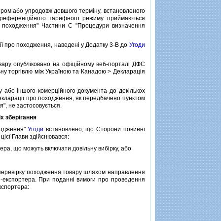
ром або упродовж довшого термiну, встановленого
преференцiйного тарифного режиму приймаються
про походження" Частини C "Процедури визначення
iї про походження, наведенi у Додатку 3-B до
Угоди
вару опублiковано на офiцiйному веб-порталi ДФС
ьну торгiвлю мiж Україною та Канадою > Декларацiя
або iншого комерцiйного документа до декiлькох
 декларацiї про походження, як передбачено пунктом
", не застосовується.
х зберiгання
ходження"
Угоди
встановлено, що Сторони повиннi
цiєї Глави здiйснювався:
ера, що можуть включати довiльну вибiрку, або
 перевiрку походження товару шляхом направлення
-експортера. При поданнi вимоги про проведення
кспортера: