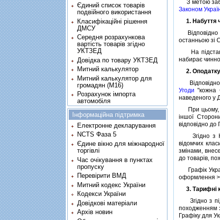
З метою заб
Єдиний список товарів
Законом Україн
подвійного використання
Класифікаційні рішення
1. Набуття
ДМСУ
Вiдповiдно до
Середня розрахункова
останньою зi 
вартість товарів згідно
УКТЗЕД
На пiдставi л
набирає чинн
Довідка по товару УКТЗЕД
Митний калькулятор
2. Оподатк
Митний калькулятор для
Вiдповiдно до
громадян (М16)
Угоди
"кожна С
Розрахунок імпорта
наведеного у Д
автомобіля
При цьому, зг
Інформаційна підтримка
iншої Сторон
вiдповiдно до 
Електронне декларування
NCTS Фаза 5
Згiдно з Кл
Єдине вікно для міжнародної
вiдомчих клас
торгівлі
змiнами, вне
до товарiв, п
Час очікування в пунктах
пропуску
Графiк Україн
Перевірити ВМД
оформлення > С
Митний кодекс України
3. Тарифнi
Кодекси України
Згiдно з пiдп
Довідкові матеріали
походженням з
Архів новин
Графiку для Ук