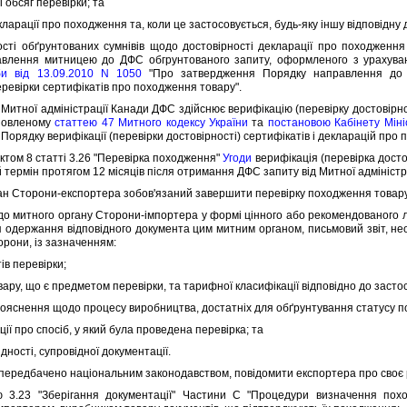
 обсяг перевiрки; та
ларацiї про походження та, коли це застосовується, будь-яку iншу вiдповiдну
 обґрунтованих сумнiвiв щодо достовiрностi декларацiї про походження т
влення митницею до ДФС обгрунтованого запиту, оформленого з урахува
и вiд 13.09.2010 N 1050
"Про затвердження Порядку направлення до 
ревiрки сертифiкатiв про походження товару".
тної адмiнiстрацiї Канади ДФС здiйснює верифiкацiю (перевiрку достовiрнос
ановленому
статтею 47 Митного кодексу України
та
постановою Кабiнету Мiнiс
орядку верифiкацiї (перевiрки достовiрностi) сертифiкатiв i декларацiй про 
том 8 статтi 3.26 "Перевiрка походження"
Угоди
верифiкацiя (перевiрка дост
 термiн протягом 12 мiсяцiв пiсля отримання ДФС запиту вiд Митної адмiнiстр
Сторони-експортера зобов'язаний завершити перевiрку походження товару та
 митного органу Сторони-iмпортера у формi цiнного або рекомендованого л
 одержання вiдповiдного документа цим митним органом, письмовий звiт, нео
орони, iз зазначенням:
iв перевiрки;
вару, що є предметом перевiрки, та тарифної класифiкацiї вiдповiдно до зас
 пояснення щодо процесу виробництва, достатнiх для обґрунтування статусу 
ї про спосiб, у який була проведена перевiрка; та
ностi, супровiдної документацiї.
ередбачено нацiональним законодавством, повiдомити експортера про своє
 "Зберiгання документацiї" Частини C "Процедури визначення походж