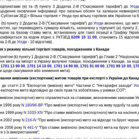
пунктами (e) та (f) пункту 3 Додатка 2-B ("Скасування тарифiв") до
Угод
 щоденне оновлення iнформацiї про загальнi обсяги та залишок невикорис
уб'єктам ЗЕД > Вiльна торгiвля > Угода про вiльну торгiвлю мiж Україною та 
) пункту 2 Додатка 2-B ("Скасування тарифiв") до
Угоди
визначено, що мито
костях, що перевищують сумарну кiлькiсть, зазначену у пiдпунктi (a) пункту 
ищою за базову ставку мита, встановлену для такої позицiї в Графiку Укра
асифiкується за кодом згiдно з УКТЗЕД
0209 10 11 00
, становить 15 вiдсоткi
тка 2-B до
Угоди
- 10 вiдсоткiв).
я з режиму вiльної торгiвлi товарiв, походженням з Канади
нктом (k) пункту 1 Додатка 2-B ("Скасування тарифiв") до Глави 2 "Нацiональ
ня мита на iмпорт в Україну вилученi товари, походженням з Канади, за ко
,
1701 13 90 00
,
1701 14 10 00
,
1701 14 90 00
,
1701 91 00 00
,
1701 99 10 00
,
170
ни щодо скасування або зниження мита).
вання вивiзним (експортним) митом товарiв при експортi з України до Кана
о статтi 2.9 "Експортне (вивiзне) мито" Частини C "Нетарифнi заходи"
Уг
експортне мито вiдповiдно до своїх прав та зобов'язань у рамках СОТ".
ивiзне (експортне) мито справляється за ставками, визначеними законами Ук
я 1996 року
N 180/96-ВР
"Про вивiзне (експортне) мито на живу худобу та шкi
ня 1999 року
N 1033-XIV
"Про ставки вивiзного (експортного) мита на насiння д
я 2002 року
N 216-IV
"Про вивiзне (експортне) мито на вiдходи та брухт чорних
я 2006 року
N 441-V
"Про ставки вивiзного (експортного) мита на брухт лего
и з їх використанням";