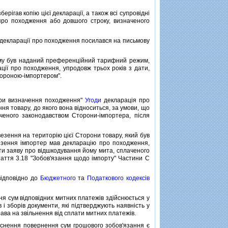
гав копiю цiєї декларацiї, а також всi супровiднi
 про походження або довшого строку, визначеного
декларацiї про походження посилався на письмову
ому був наданий преференцiйний тарифний режим,
ацiї про походження, упродовж трьох рокiв з дати,
тороною-iмпортером".
ури визначення походження"
Угоди
декларацiя про
я товару, до якого вона вiдноситься, за умови, що
ченого законодавством Сторони-iмпортера, пiсля
езення на територiю цiєї Сторони товару, який був
везення iмпортер мав декларацiю про походження,
ти заяву про вiдшкодування йому мита, сплаченого
аття 3.18 "Зобов'язання щодо iмпорту" Частини C
iдповiдно до
Бюджетного
та
Податкового кодексiв
я сум вiдповiдних митних платежiв здiйснюється у
 i зборiв документи, якi пiдтверджують наявнiсть у
ава на звiльнення вiд сплати митних платежiв.
снення повернення сум грошового зобов'язання є