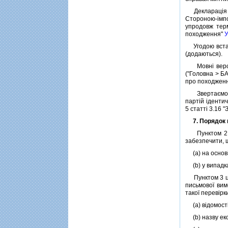
Декларацiя пр
Стороною-iмп
упродовж терм
походження"
У
Угодою встано
(додаються).
Мовнi версiї 
("Головна > Б
про походженн
Звертаємо ува
партiй iдентич
5 статтi 3.16
7. Порядок 
Пунктом 2 ст
забезпечити, 
(a) на основi
(b) у випадка
Пунктом 3 цiє
письмової ви
такої перевiр
(a) вiдомостi
(b) назву екс