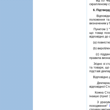
вiд 03 чер
скрапленому ст
6. Пiдтвер
Вiдповiдно до
положення та
визначеним у 
Пунктом 1 "За
що товар похо
вiдповiдно до с
(a) повнiстю 
(b) вироблений
(c) пiдданий 
правила визна
Згiдно зi ста
та товари, що
пiдставi декла
Вiдповiдно до
Декларацiя п
вiдповiдної Ст
Кожна Сторон
iнакше (пункт
З урахування
походження"
справах митни