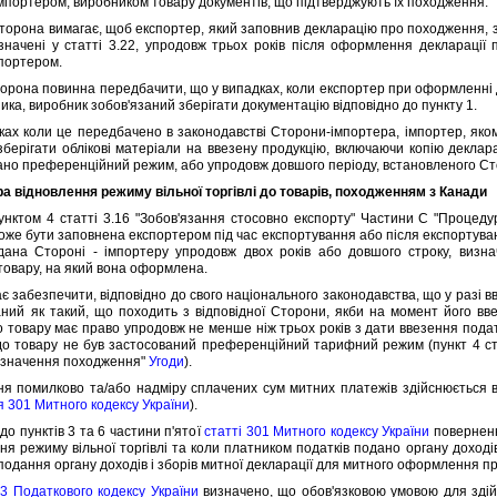
мпортером, виробником товару документiв, що пiдтверджують їх походження:
рона вимагає, щоб експортер, який заповнив декларацiю про походження, зберi
значенi у статтi 3.22, упродовж трьох рокiв пiсля оформлення декларацiї
портером.
она повинна передбачити, що у випадках, коли експортер при оформленнi 
ика, виробник зобов'язаний зберiгати документацiю вiдповiдно до пункту 1.
х коли це передбачено в законодавствi Сторони-iмпортера, iмпортер, як
зберiгати облiковi матерiали на ввезену продукцiю, включаючи копiю деклар
ано преференцiйний режим, або упродовж довшого перiоду, встановленого С
ра вiдновлення режиму вiльної торгiвлi до товарiв, походженням з Канади
ктом 4 статтi 3.16 "Зобов'язання стосовно експорту" Частини C "Процед
же бути заповнена експортером пiд час експортування або пiсля експортуванн
дана Сторонi - iмпортеру упродовж двох рокiв або довшого строку, визна
товару, на який вона оформлена.
абезпечити, вiдповiдно до свого нацiонального законодавства, що у разi вв
аний як такий, що походить з вiдповiдної Сторони, якби на момент його в
о товару має право упродовж не менше нiж трьох рокiв з дати ввезення пода
до товару не був застосований преференцiйний тарифний режим (пункт 4 ст
изначення походження"
Угоди
).
омилково та/або надмiру сплачених сум митних платежiв здiйснюється в
я 301 Митного кодексу України
).
 пунктiв 3 та 6 частини п'ятої
статтi 301 Митного кодексу України
поверненн
ня режиму вiльної торгiвлi та коли платником податкiв подано органу доходiв
подання органу доходiв i зборiв митної декларацiї для митного оформлення пр
3 Податкового кодексу України
визначено, що обов'язковою умовою для здiй