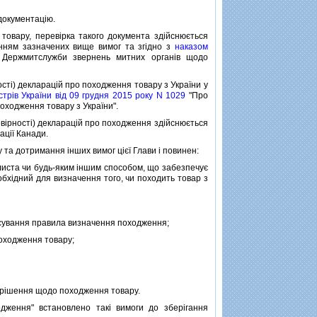
 документацiю.
овару, перевiрка такого документа здiйснюється
нням зазначених вище вимог та згiдно з
наказом
Держмитслужби звернень митних органiв щодо
тi) декларацiй про походження товару з України у
трiв України вiд 09 грудня 2015 року N 1029
"Про
походження товару з України".
овiрностi) декларацiй про походження здiйснюється
ацiї Канади.
 дотримання iнших вимог цiєї Глави i повинен:
иста чи будь-яким iншим способом, що забезпечує
бхiдний для визначення того, чи походить товар з
тосування правила визначення походження;
походження товару;
 рiшення щодо походження товару.
ення" встановлено такi вимоги до зберiгання