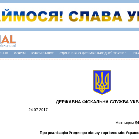
ЕННЯ
ФОРУМ
КУРСИ ВАЛЮТ
ЄДИНЕ ВІКНО ДЛЯ МІЖНАРОДНОЇ ТОРГІВЛІ
ПА
ДЕРЖАВНА ФIСКАЛЬНА СЛУЖБА УКР
24.07.2017
Митницям Д
Про реалiзацiю Угоди про вiльну торгiвлю мiж Украї