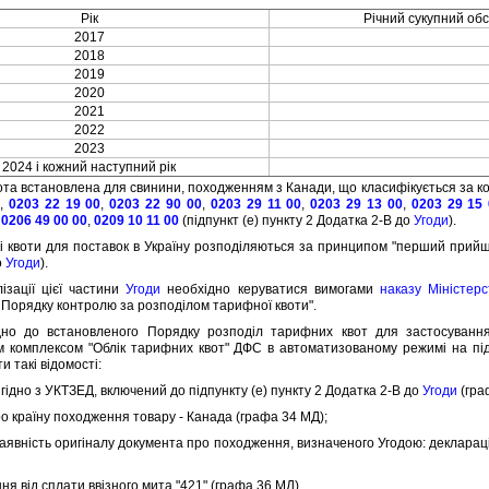
Рiк
Рiчний сукупний обс
2017
2018
2019
2020
2021
2022
2023
2024 i кожний наступний рiк
 встановлена для свинини, походженням з Канади, що класифiкується за ко
,
0203 22 19 00
,
0203 22 90 00
,
0203 29 11 00
,
0203 29 13 00
,
0203 29 15
,
0206 49 00 00
,
0209 10 11 00
(пiдпункт (e) пункту 2 Додатка 2-B до
Угоди
).
воти для поставок в Україну розподiляються за принципом "перший прийшов 
о
Угоди
).
цiї цiєї частини
Угоди
необхiдно керуватися вимогами
наказу Мiнiстерс
Порядку контролю за розподiлом тарифної квоти".
о встановленого Порядку розподiл тарифних квот для застосування н
 комплексом "Облiк тарифних квот" ДФС в автоматизованому режимi на пiдс
и такi вiдомостi:
iдно з УКТЗЕД, включений до пiдпункту (e) пункту 2 Додатка 2-B до
Угоди
(гра
 країну походження товару - Канада (графа 34 МД);
внiсть оригiналу документа про походження, визначеного Угодою: декларацi
я вiд сплати ввiзного мита "421" (графа 36 МД).