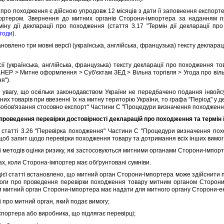
о походження є дiйсною упродовж 12 мiсяцiв з дати її заповнення експорте
ортером. Звернення до митних органiв Сторони-iмпортера за наданням 
iну дiї декларацiї про походження (стаття 3.17 "Термiн дiї декларацiї 
годи
).
влено три мовнi версiї (українська, англiйська, французька) тексту декларац
(українська, англiйська, французька) тексту декларацiї про походження то
АНЕР > Митне оформлення > Суб'єктам ЗЕД > Вiльна торгiвля > Угода про вiл
я").
гу, що оскiльки законодавством України не передбачено подання iнвойсу 
них товарiв при ввезеннi їх на митну територiю України, то графа "Перiод" у
 "Зобов'язання стосовно експорт" Частини C "Процедури визначення походження
проведення перевiрки достовiрностi декларацiй про походження та термiн ї
аттi 3.26 "Перевiрка походження" Частини C "Процедури визначення по
щоб запит щодо перевiрки походження товару та дотримання всiх iнших вимог 
 методiв оцiнки ризику, якi застосовуються митними органами Сторони-iмпорт
х, коли Сторона-iмпортер має обґрунтованi сумнiви.
ї статтi встановлено, що митний орган Сторони-iмпортера може здiйснити
моги про проведення перевiрки походження товару митним органом Сторони
ки митний орган Сторони-iмпортера має надати для митного органу Сторони-е
 про митний орган, який подає вимогу;
портера або виробника, що пiдлягає перевiрцi;