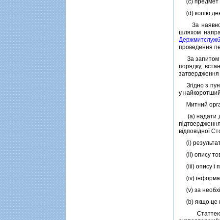
(c) предмет i
(d) копiю дек
За наявностi
шляхом напра
Держмитслужб
проведення пе
За запитом Ми
порядку, вст
затвердження П
Згiдно з пунк
у найкоротший
Митний орган 
(a) надати до
пiдтвердження
вiдповiдної Ст
(i) результат
(ii) опису то
(iii) опису i
(iv) iнформацi
(v) за необхiд
(b) якщо це п
Статтею 3.23