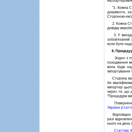
експортером/i
"1. Кожна Сто
документи, за
Стороною-екс
2. Кожна Стор
довiдку виробн
3. У випадка
зобов'язаний 
коли було над
8. Процеду
Згiдно з пун
походження мо
вона буде на
iмпортування 
Сторона має з
би квалiфiков
iмпортер цьог
через те, що 
"Процедури в
Повернення п
України
(
статт
Вiдповiдно до
разi вiдновлен
нього на день 
Статтею 4