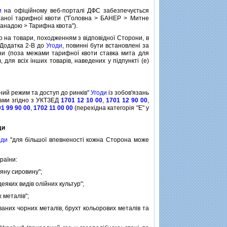
и
на офiцiйному веб-порталi ДФС забезпечується
таної тарифної квоти ("Головна > БАНЕР > Митне
Канадою > Тарифна квота").
 на товари, походженням з вiдповiдної Сторони, в
2 Додатка 2-B до
Угоди
, повиннi бути встановленi за
їни (поза межами тарифної квоти ставка мита для
в, для всiх iнших товарiв, наведених у пiдпунктi (e)
ний режим та доступ до ринкiв"
Угоди
iз зобов'язань
дами згiдно з УКТЗЕД
1701 12 10 00
,
1701 12 90 00
,
1 99 90 00
,
1702 11 00 00
(перехiдна категорiя "Е" у
ди
оди
"для бiльшої впевненостi кожна Сторона може
раїни:
ряну сировину";
еяких видiв олiйних культур";
 металiв";
ваних чорних металiв, брухт кольорових металiв та