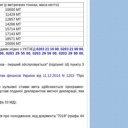
яг (у метричних тоннах, маса-нетто)
10000 МТ
11429 МТ
12857 МТ
14286 МТ
15714 МТ
17143 МТ
18571 МТ
20000 МТ
дами згiдно з УКТЗЕД
0203 21 10 00
,
0203 21 90 00
,
 00
,
0203 29 55 00
,
0203 29 59 00
,
0203 29 90 00
,
- перший обслуговується" (пiдпункт (d) пункту 3
тва фiнансiв України вiд 11.12.2014 N 1203
"Про
ульової ставки мита здiйснюється програмно-
тавi поданої декларантом митної декларацiї, яка
фа 33 МД);
я про походження, код документа "7018" (графа 44