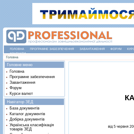
ГОЛОВНА
ПРОГРАМНЕ ЗАБЕЗПЕЧЕННЯ
ЗАВАНТАЖЕННЯ
ФОРУМ
КУР
КОНТАКТИ
Ви є тут
Головна
Головне меню
Головна
Програмне забезпечення
Завантаження
Форум
Курси валют
КА
Навігатор ЗЕД
База документів
Каталог документів
Добірка документів
Українська класифікація
вiд 5 червня 20
товарів ЗЕД