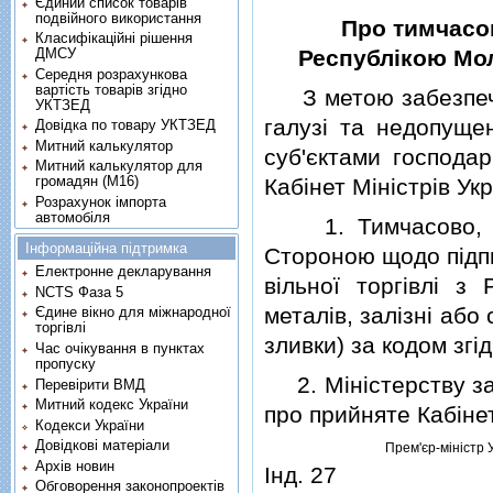
Єдиний список товарів
подвійного використання
Про тимчасов
Класифікаційні рішення
ДМСУ
Республiкою Мол
Середня розрахункова
вартість товарів згідно
З метою забезпечен
УКТЗЕД
галузi та недопуще
Довідка по товару УКТЗЕД
Митний калькулятор
суб'єктами господа
Митний калькулятор для
громадян (М16)
Кабiнет Мiнiстрiв Ук
Розрахунок імпорта
автомобіля
1. Тимчасово, до
Інформаційна підтримка
Стороною щодо пiдпи
Електронне декларування
вiльної торгiвлi з
NCTS Фаза 5
металiв, залiзнi або
Єдине вікно для міжнародної
торгівлі
зливки) за кодом зг
Час очікування в пунктах
пропуску
2. Мiнiстерству за
Перевірити ВМД
Митний кодекс України
про прийняте Кабiнет
Кодекси України
Довідкові матеріали
Прем'єр-мiнiстр 
Архів новин
Iнд. 27
Обговорення законопроектів