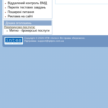
Віддалений контроль ВМД
Перелік тестових завдань
Поширені питання
Реклама на сайті
Дошка оголошень
Пропонуємо послуги:
Митно - брокерські послуги
Copyright © 2026 НТФ «Інтес» Всі права збережено.
Підтримка: support@qdpro.com.ua