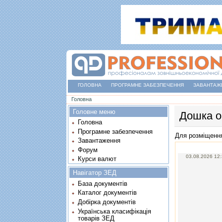
ГОЛОВНА
ПРОГРАМНЕ ЗАБЕЗПЕЧЕННЯ
ЗАВАНТАЖ
Ви є тут
Головна
Головне меню
Дошка о
Головна
Програмне забезпечення
Для розміщенн
Завантаження
Форум
03.08.2026 12
Курси валют
Навігатор ЗЕД
База документів
Каталог документів
Добірка документів
Українська класифікація
товарів ЗЕД