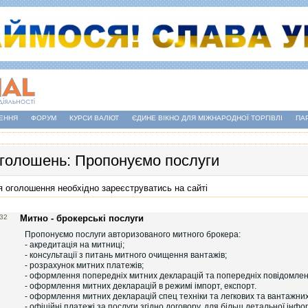
ЕННЯ
ФОРУМ
КУРСИ ВАЛЮТ
ЄДИНЕ ВІКНО ДЛЯ МІЖНАРОДНОЇ ТОРГІВЛІ
ПА
голошень: Пропонуємо послуги
я оголошення необхідно
зареєструватись на сайті
:32
Митно - брокерські послуги
Пропонуємо послуги авторизованого митного брокера:
- акредитація на митниці;
- консультації з питань митного очищення вантажів;
- розрахунок митних платежів;
- оформлення попередніх митних декларацій та попередніх повідомлен
- оформлення митних декларацій в режимі імпорт, експорт.
- оформлення митних декларацій спец техніки та легкових та вантажних
- офіційні платежі за послуги згідно договору, для більш детальної інфо