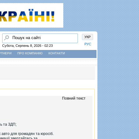
Пошук
УКР
РУС
Субота, Серпень 8, 2026 - 02:23
РТНЕРИ
ПРО КОМПАНІЮ
КОНТАКТИ
Повний текст
ь та ЗДП;
 авто для громадян та юросіб.
рмації звертайтесь за