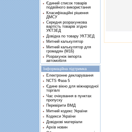
Єдиний список товарів
подвійного використання
Класифікаційні рішення
ДМСУ
Середня розрахункова
вартість товарів згідно
УКТЗЕД
Довідка по товару УКТЗЕД
Митний калькулятор
Митний калькулятор для
громадян (М16)
Розрахунок імпорта
автомобіля
Інформаційна підтримка
Електронне декларування
NCTS Фаза 5
Єдине вікно для міжнародної
торгівлі
Час очікування в пунктах
пропуску
Перевірити ВМД
Митний кодекс України
Кодекси України
Довідкові матеріали
Архів новин