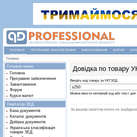
ГОЛОВНА
ПРОГРАМНЕ ЗАБЕЗПЕЧЕННЯ
ЗАВАНТАЖЕННЯ
ФОРУМ
КУР
КОНТАКТИ
Ви є тут
Головна
Головне меню
Довідка по товару 
Головна
Програмне забезпечення
Введіть код товару за УКТЗЕД
Завантаження
Форум
Можна ввести неповний код або текст для 
Курси валют
Навігатор ЗЕД
За вашим запитом нічого не знайдено
База документів
Каталог документів
Добірка документів
Українська класифікація
товарів ЗЕД