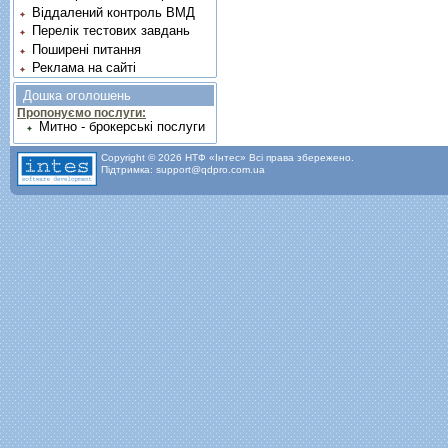
Віддалений контроль ВМД
Перелік тестових завдань
Поширені питання
Реклама на сайті
Дошка оголошень
Пропонуємо послуги:
Митно - брокерські послуги
Copyright © 2026 НТФ «Інтес» Всі права збережено.
Підтримка: support@qdpro.com.ua