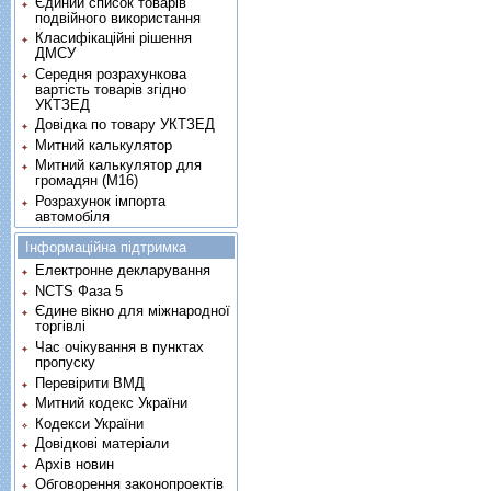
Єдиний список товарів
подвійного використання
Класифікаційні рішення
ДМСУ
Середня розрахункова
вартість товарів згідно
УКТЗЕД
Довідка по товару УКТЗЕД
Митний калькулятор
Митний калькулятор для
громадян (М16)
Розрахунок імпорта
автомобіля
Інформаційна підтримка
Електронне декларування
NCTS Фаза 5
Єдине вікно для міжнародної
торгівлі
Час очікування в пунктах
пропуску
Перевірити ВМД
Митний кодекс України
Кодекси України
Довідкові матеріали
Архів новин
Обговорення законопроектів