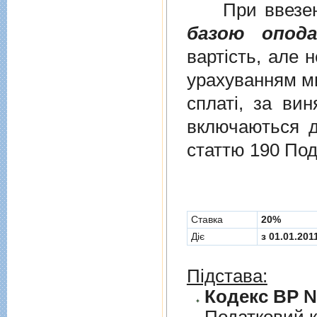
При ввезенні 
базою опода
вартість, але 
урахуванням ми
сплаті, за ви
включаються до
статтю 190 Под
Cтавка
20%
Діє
з 01.01.201
Підстава:
Кодекс ВР № 
Податковий к