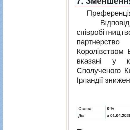
7. Зменшення
Преференція
Відповідно
співробітниц
партнерств
Королівством В
вказані у к
Сполученого Ко
Ірландії знижен
Cтавка
0 %
Діє
з 01.04.202