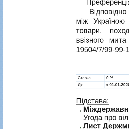
Преференція
Відповідно 
мiж Україною
товари, пох
ввізного мит
19504/7/99-99-
Cтавка
0 %
Діє
з 01.01.202
Підстава:
Угода про вi
Лист Держми