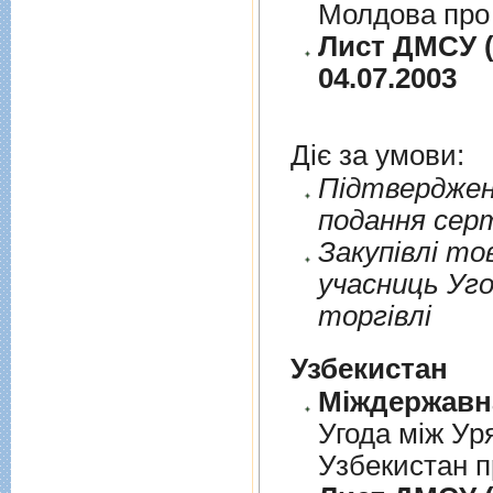
Молдова про 
Лист ДМСУ (
04.07.2003
Діє за умови:
Пiдтверджен
подання сер
Закупiвлi то
учасниць Уго
торгiвлi
Узбекистан
Угода між Ур
Узбекистан п