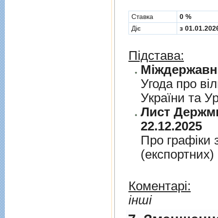
Cтавка
0 %
Діє
з 01.01.202
Підстава:
Угода про вiл
України та У
Лист Держми
22.12.2025
Про графiки 
(експортних)
Коментарі:
інші