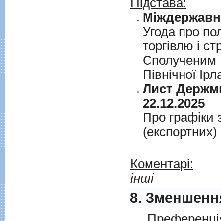
Підстава:
Угода про по
торгiвлю i ст
Сполученим К
Пiвнiчної Iрл
Лист Держми
22.12.2025
Про графiки 
(експортних)
Коментарі:
інші
8. Зменшенн
Преференція