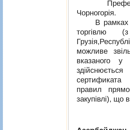
Преферен
Чорногорія.
В рамках дiю
торгiвлю (
Грузiя,Респу
можливе звіл
вказаного у 
здійснюєтьс
сертификата 
правил прямо
закупівлі), що