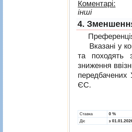
Коментарі:
інші
4. Зменшення
Преференція
Вказані у ком
та походять 
зниження ввізн
передбачених
ЄС.
Cтавка
0 %
Діє
з 01.01.202