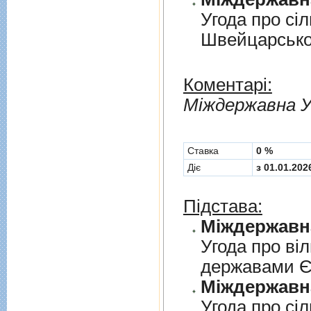
Угода про сi
Швейцарськ
Коментарі:
Мiждержавна У
Cтавка
0 %
Діє
з 01.01.202
Підстава:
Угода про вi
державами 
Угода про сi