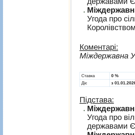
державами 
Угода про сi
Королiвством
Коментарі:
Мiждержавна У
Cтавка
0 %
Діє
з 01.01.202
Підстава:
Угода про вi
державами 