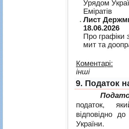
Урядом Укра
Емiратiв
Лист Держми
18.06.2026
Про графiки 
мит та дооп
Коментарі:
інші
9. Податок н
Подато
податок, як
вiдповiдно д
України
.