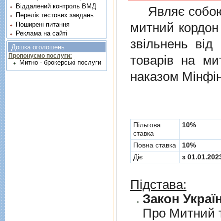
Віддалений контроль ВМД
Являє собою п
Перелік тестових завдань
митний кордон 
Поширені питання
Реклама на сайті
звiльнень вiд
Дошка оголошень
Пропонуємо послуги:
товарiв на ми
Митно - брокерські послуги
наказом Мінфін
Пільгова
10%
ставка
Повна ставка
10%
Діє
з 01.01.202
Підстава:
Закон Україн
Про Митний 