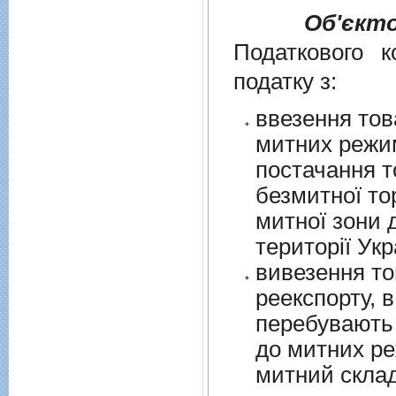
Об'єкт
Податкового к
податку з:
ввезення тов
митних режим
постачання т
безмитної торгів
митної зони для їх 
території Укр
вивезення то
реекспорту, в
перебувають у в
до митних режим
митний склад