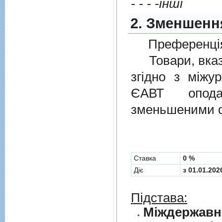
- - - -iншi
2. Зменшенн
Преференція
Товари, вказан
згiдно з мiжу
ЄАВТ опода
зменьшеними с
Cтавка
0 %
Діє
з 01.01.202
Підстава: