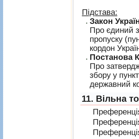
Підстава:
Закон Україн
Про єдиний з
пропуску (пу
кордон Украї
Постанова К
Про затверд
збору у пунк
державний к
11. Вільна т
Преференція
Преференція
Преференція