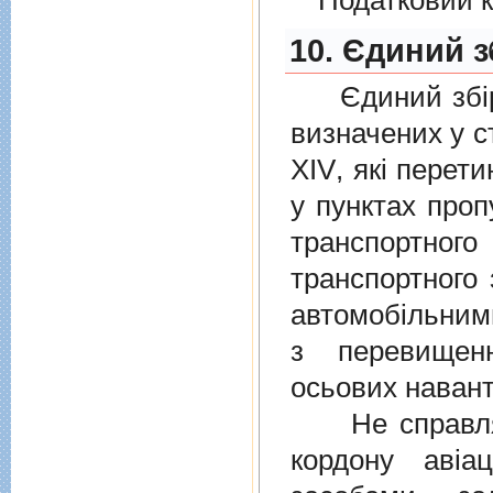
10. Єдиний з
Єдиний збiр с
визначених у
с
XIV
, якi перет
у пунктах проп
транспортно
транспортного 
автомобiльними
з перевищен
осьових навант
Не справляєт
кордону авiа