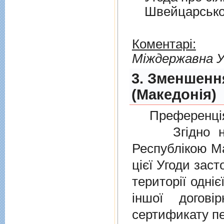
Швейцарськ
Коментарі:
Мiждержавна У
3. Зменшенн
(Македонія)
Преференція
Згідно нов
Республікою Ма
цієї Угоди заст
території одніє
іншої догов
сертификату п