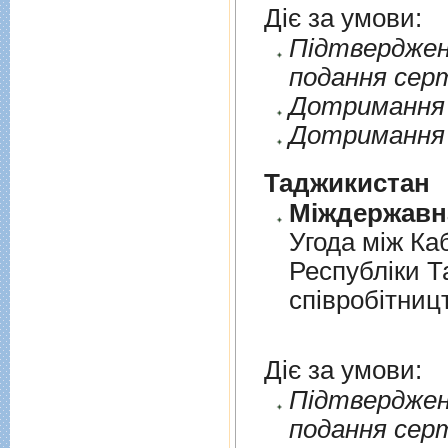
Діє за умови:
Пiдтверджен
подання сер
Дотримання п
Дотримання 
Таджикистан
Угода мiж Ка
Республiки Т
спiвробiтниц
Діє за умови:
Пiдтверджен
подання сер