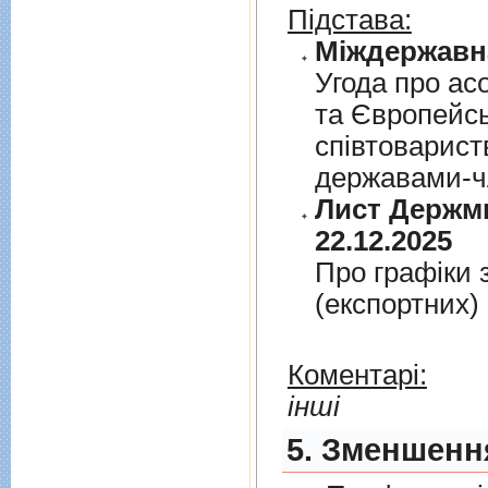
Підстава:
Угода про асо
та Європейс
спiвтовариств
державами-чл
Лист Держми
22.12.2025
Про графiки 
(експортних)
Коментарі:
інші
5. Зменшення