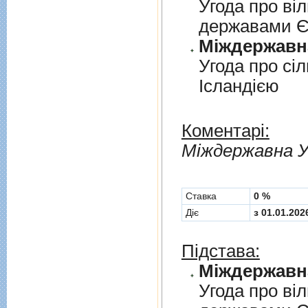
Угода про вi
державами 
Угода про сi
Iсландiєю
Коментарі:
Мiждержавна У
Cтавка
0 %
Діє
з 01.01.202
Підстава:
Угода про вi