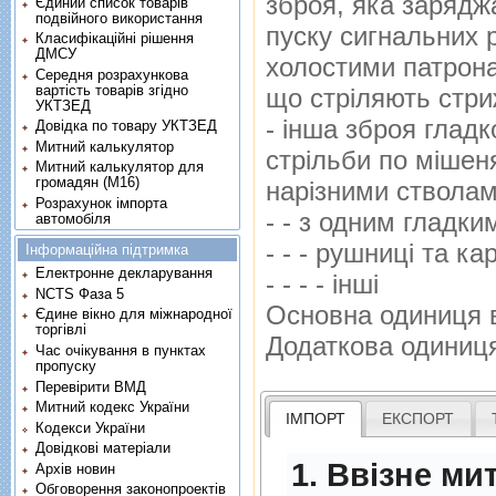
зброя, яка заряджа
Єдиний список товарів
подвійного використання
пуску сигнальних р
Класифікаційні рішення
ДМСУ
холостими патрона
Середня розрахункова
вартість товарів згідно
що стрiляють стри
УКТЗЕД
- iнша зброя глад
Довідка по товару УКТЗЕД
Митний калькулятор
стрiльби по мiшен
Митний калькулятор для
громадян (М16)
нарiзними ствола
Розрахунок імпорта
- - з одним гладк
автомобіля
- - - рушницi та ка
Інформаційна підтримка
Електронне декларування
- - - - iншi
NCTS Фаза 5
Основна одиниця 
Єдине вікно для міжнародної
торгівлі
Додаткова одиниц
Час очікування в пунктах
пропуску
Перевірити ВМД
Митний кодекс України
ІМПОРТ
ЕКСПОРТ
Кодекси України
Довідкові матеріали
1. Ввізне ми
Архів новин
Обговорення законопроектів