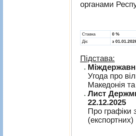
органами Респу
Cтавка
0 %
Діє
з 01.01.202
Підстава:
Угода про вi
Македонiя та
Лист Держми
22.12.2025
Про графiки 
(експортних)