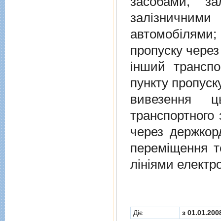
засобами, за
залiзничними
автомобiлями
пропуску через
iнший транспо
пункту пропуск
вивезення ц
транспортного 
через держкор
перемiщення т
лiнiями електр
Діє
з 01.01.200