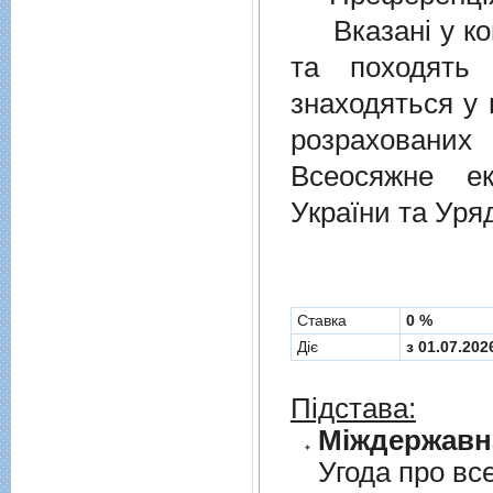
Вказані у ком
та походять 
знаходяться у 
розрахованих
Всеосяжне е
України та Уря
Cтавка
0 %
Діє
з 01.07.202
Підстава:
Угода про вс