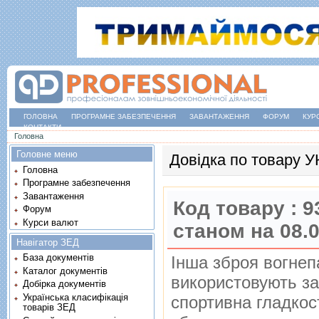
ГОЛОВНА
ПРОГРАМНЕ ЗАБЕЗПЕЧЕННЯ
ЗАВАНТАЖЕННЯ
ФОРУМ
КУР
КОНТАКТИ
Ви є тут
Головна
Головне меню
Довідка по товару 
Головна
Програмне забезпечення
Завантаження
Код товару :
9
Форум
Курси валют
станом на 08.
Навігатор ЗЕД
База документів
Iнша зброя вогнеп
Каталог документів
використовують за
Добірка документів
Українська класифікація
спортивна гладкос
товарів ЗЕД