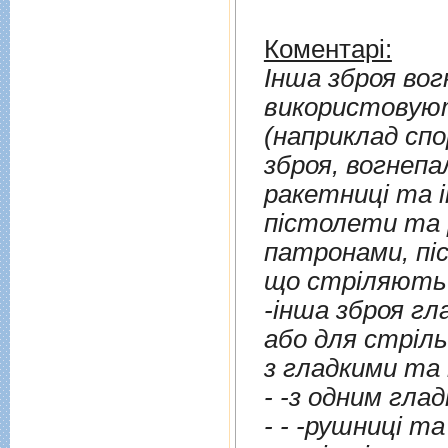
Коментарі:
Iнша зброя вог
використовуют
(наприклад сп
зброя, вогнепа
ракетницi та i
пiстолети та 
патронами, пiстолети для гуманного забою тварин,
-iнша зброя гладк
або для стрiльби по мiшенях, включаю
з гладкими т
- -з одним гла
- - -рушницi та