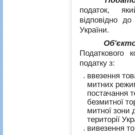
Подато
податок, як
вiдповiдно д
України
.
Об'єкт
Податкового к
податку з:
ввезення тов
митних режим
постачання т
безмитної торгів
митної зони для їх 
території Укр
вивезення то