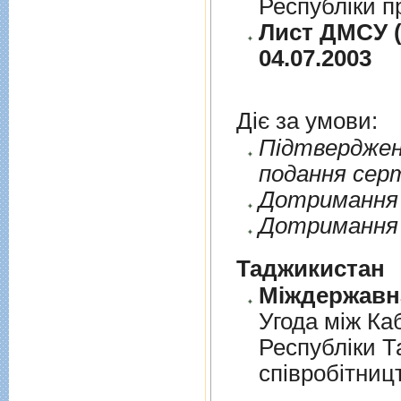
Республіки п
Лист ДМСУ (
04.07.2003
Діє за умови:
Пiдтверджен
подання сер
Дотримання п
Дотримання 
Таджикистан
Угода мiж Ка
Республiки Т
спiвробiтниц