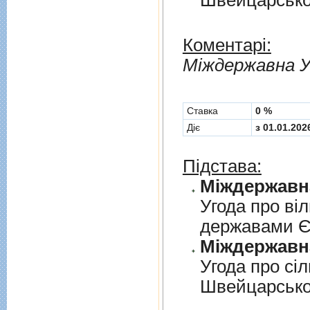
Швейцарськ
Коментарі:
Мiждержавна У
Cтавка
0 %
Діє
з 01.01.202
Підстава:
Угода про вi
державами 
Угода про сi
Швейцарськ