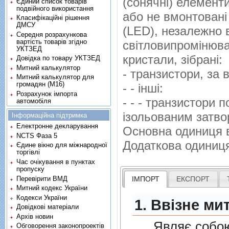
(сонячнi) елементи
Єдиний список товарів
подвійного використання
або не вмонтованi
Класифікаційні рішення
ДМСУ
(LED), незалежно вi
Середня розрахункова
вартість товарів згідно
свiтловипромiнюва
УКТЗЕД
кристали, зiбранi:
Довідка по товару УКТЗЕД
Митний калькулятор
- транзистори, за
Митний калькулятор для
громадян (М16)
- - iншi:
Розрахунок імпорта
- - - транзистори п
автомобіля
iзольованим затв
Інформаційна підтримка
Електронне декларування
Основна одиниця 
NCTS Фаза 5
Додаткова одиниц
Єдине вікно для міжнародної
торгівлі
Час очікування в пунктах
пропуску
Перевірити ВМД
ІМПОРТ
ЕКСПОРТ
Митний кодекс України
Кодекси України
1. Ввізне ми
Довідкові матеріали
Архів новин
Являє собою п
Обговорення законопроектів