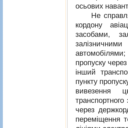
осьових навант
Не справляєт
кордону авiа
засобами, за
залiзничними
автомобiлями
пропуску через
iнший транспо
пункту пропуск
вивезення ц
транспортного 
через держкор
перемiщення т