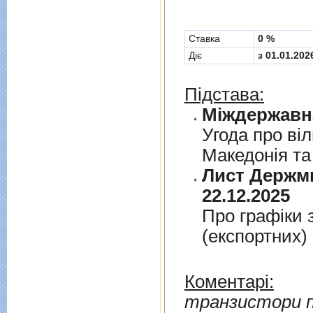
Cтавка
0 %
Діє
з 01.01.202
Підстава:
Угода про вi
Македонiя та
Лист Держми
22.12.2025
Про графiки 
(експортних)
Коментарі:
транзистори по