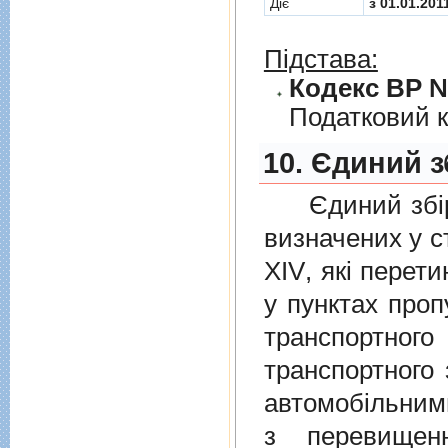
Діє
з 01.01.201
Підстава:
Кодекс ВР № 
Податковий к
10. Єдиний з
Єдиний збiр с
визначених у
с
XIV
, якi перет
у пунктах проп
транспортно
транспортного 
автомобiльними
з перевищен