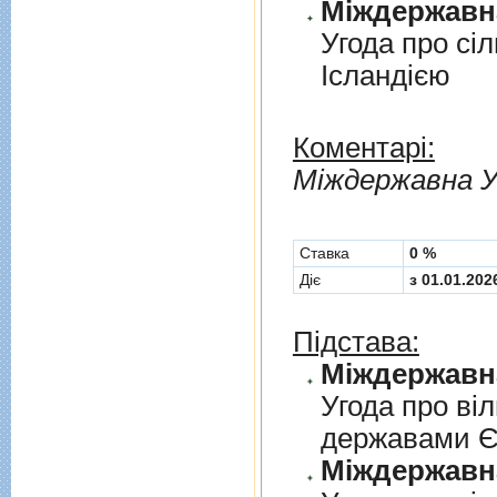
Угода про сi
Iсландiєю
Коментарі:
Мiждержавна У
Cтавка
0 %
Діє
з 01.01.202
Підстава:
Угода про вi
державами 