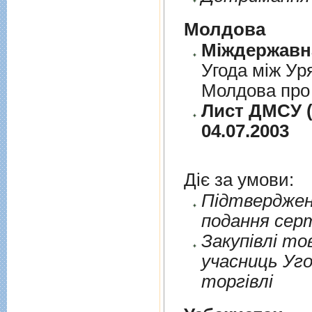
Молдова
Угода між Ур
Молдова про 
Лист ДМСУ (
04.07.2003
Діє за умови:
Пiдтверджен
подання сер
Закупiвлi то
учасниць Уго
торгiвлi