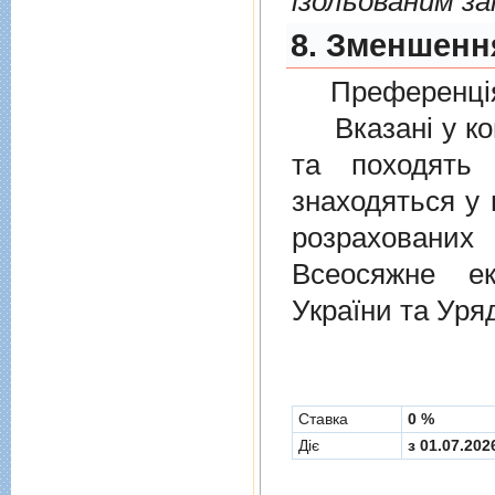
ізольованим з
8. Зменшенн
Преференція
Вказані у ком
та походять 
знаходяться у 
розрахованих
Всеосяжне е
України та Уря
Cтавка
0 %
Діє
з 01.07.202