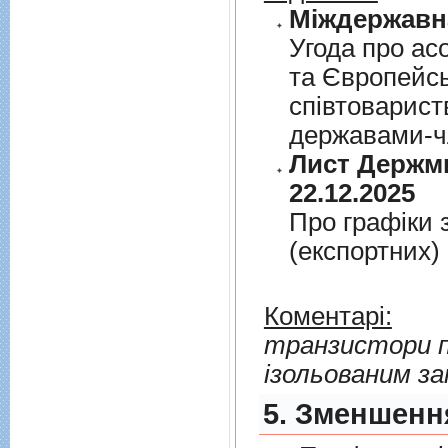
Угода про асо
та Європейс
спiвтовариств
державами-чл
Лист Держми
22.12.2025
Про графiки 
(експортних)
Коментарі:
транзистори по
ізольованим з
5. Зменшення