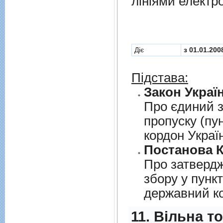
лiнiями електр
Діє
з 01.01.200
Підстава:
Закон Україн
Про єдиний з
пропуску (пу
кордон Украї
Постанова К
Про затверд
збору у пунк
державний к
11. Вільна т