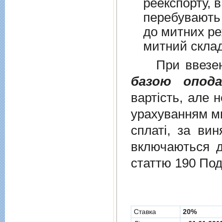
реекспорту, в
перебувають у в
до митних режим
митний склад
При ввезенні 
базою опода
вартість, але 
урахуванням ми
сплаті, за ви
включаються до
статтю 190 Под
Cтавка
20%