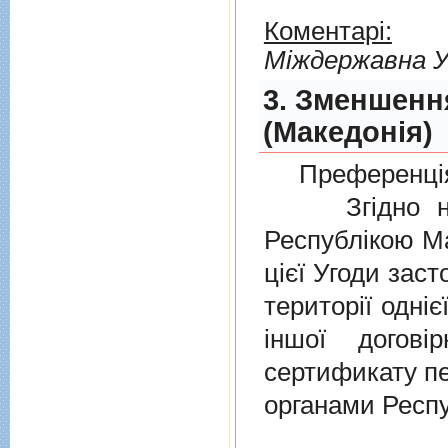
Коментарі:
Мiждержавна У
3. Зменшенн
(Македонія)
Преференція
Згідно нов
Республікою Ма
цієї Угоди заст
території одніє
іншої догов
сертификату п
органами Респу