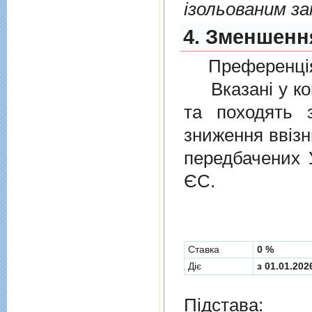
ізольованим з
4. Зменшення
Преференція
Вказані у ком
та походять 
зниження ввізн
передбачених
ЄС.
Cтавка
0 %
Діє
з 01.01.202
Підстава: