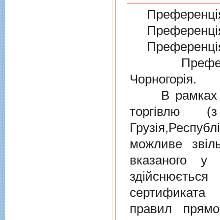
Преференція
Преференція
Преференція
Преферен
Чорногорія.
В рамках дiю
торгiвлю (
Грузiя,Респу
можливе звіл
вказаного у 
здійснюєтьс
сертификата 
правил прямо