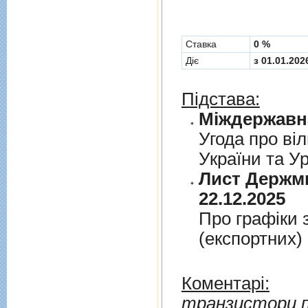
Cтавка
0 %
Діє
з 01.01.202
Підстава:
Угода про вiл
України та У
Лист Держми
22.12.2025
Про графiки 
(експортних)
Коментарі:
транзистори по