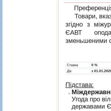
Преференція
Товари, вказан
згiдно з мiжу
ЄАВТ опода
зменьшеними с
Cтавка
0 %
Діє
з 01.01.202
Підстава:
Угода про вi
державами 