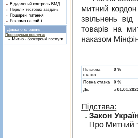
Віддалений контроль ВМД
митний кордон 
Перелік тестових завдань
Поширені питання
звiльнень вiд
Реклама на сайті
товарiв на ми
Дошка оголошень
Пропонуємо послуги:
наказом Мінфін
Митно - брокерські послуги
Пільгова
0 %
ставка
Повна ставка
0 %
Діє
з 01.01.202
Підстава:
Закон Україн
Про Митний 