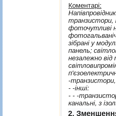
Коментарі:
Напiвпровiдник
транзистори, напiвпровiдниковi перетворювачi);
фоточутливi н
фотогальванiчн
зiбранi у моду
панель; свiтло
незалежно вiд т
свiтловипромi
п'єзоелектричн
- -iншi:
- - -транзистори пол
2. Зменшенн