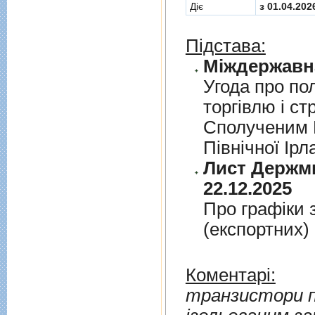
Діє
з 01.04.202
Підстава:
Угода про по
торгiвлю i ст
Сполученим К
Пiвнiчної Iрл
Лист Держми
22.12.2025
Про графiки 
(експортних)
Коментарі:
транзистори по