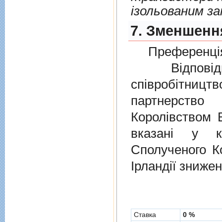
ізольованим з
7. Зменшення
Преференція
Відповідно
співробітниц
партнерств
Королівством В
вказані у к
Сполученого Ко
Ірландії знижен
Cтавка
0 %