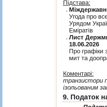
Підстава:
Угода про вс
Урядом Укра
Емiратiв
Лист Держми
18.06.2026
Про графiки 
мит та дооп
Коментарі:
транзистори по
ізольованим з
9. Податок н