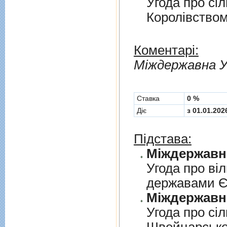
Угода про сi
Королiвством
Коментарі:
Мiждержавна У
Cтавка
0 %
Діє
з 01.01.202
Підстава:
Угода про вi
державами 
Угода про сi