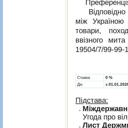
Преференція
Відповідно 
мiж Україною
товари, пох
ввізного мит
19504/7/99-99-
Cтавка
0 %
Діє
з 01.01.202
Підстава:
Угода про вi
Лист Держми