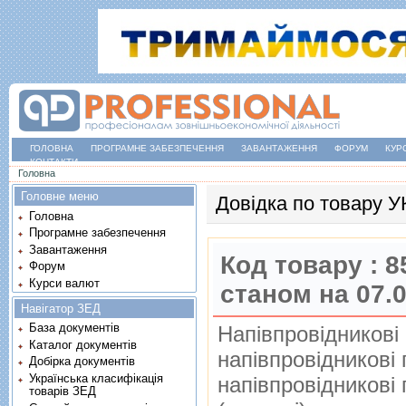
ГОЛОВНА
ПРОГРАМНЕ ЗАБЕЗПЕЧЕННЯ
ЗАВАНТАЖЕННЯ
ФОРУМ
КУР
КОНТАКТИ
Ви є тут
Головна
Головне меню
Довідка по товару 
Головна
Програмне забезпечення
Завантаження
Код товару :
8
Форум
Курси валют
станом на 07.
Навігатор ЗЕД
База документів
Напiвпровiдниковi
Каталог документів
напiвпровiдниковi
Добірка документів
Українська класифікація
напiвпровiдниковi
товарів ЗЕД