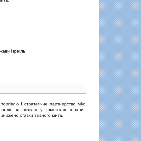
жави Iзраїль
 торгівлю і стратегічне партнерство між
ландії на вказані у коментарі товари,
 знижено ставки ввізного мита.