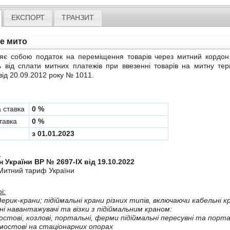
ЕКСПОРТ
ТРАНЗИТ
не мито
обою податок на переміщення товарів через митний кордон Ук
ь вiд сплати митних платежiв при ввезеннi товарiв на митну те
від 20.09.2012 року № 1011
.
а ставка
0 %
тавка
0 %
з 01.01.2023
:
н України ВР № 2697-IX від 19.10.2022
Митний тариф України
і:
дерик-крани; пiдiймальнi крани рiзних типiв, включаючи кабельнi к
i навантажувачi та вiзки з пiдiймальним краном:
-крани мостовi, козло
 мостовi на стацiонарних опорах