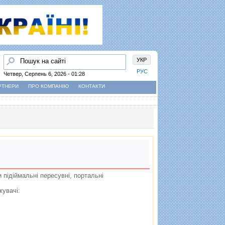
Пошук
УКР
РУС
Четвер, Серпень 6, 2026 - 01:28
РТНЕРИ
ПРО КОМПАНІЮ
КОНТАКТИ
 пiдiймальнi пересувнi, портальнi
ажувачi: