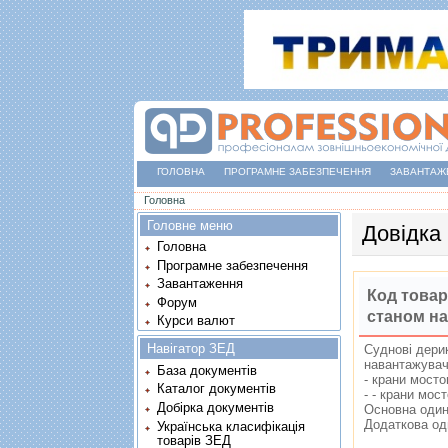
ГОЛОВНА
ПРОГРАМНЕ ЗАБЕЗПЕЧЕННЯ
ЗАВАНТАЖ
Ви є тут
Головна
Головне меню
Довідка
Головна
Програмне забезпечення
Завантаження
Код товар
Форум
станом на
Курси валют
Навігатор ЗЕД
Судновi дерик
навантажувачi
База документів
- крани мосто
Каталог документів
- - крани мос
Добірка документів
Основна один
Додаткова од
Українська класифікація
товарів ЗЕД