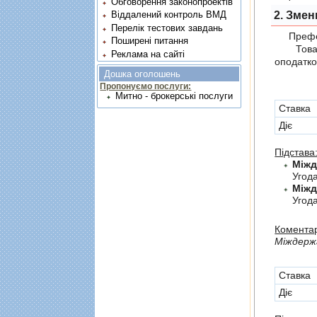
Обговорення законопроектів
2. Змен
Віддалений контроль ВМД
Перелік тестових завдань
Префер
Поширені питання
Товари,
Реклама на сайті
оподатко
Дошка оголошень
Пропонуємо послуги:
Митно - брокерські послуги
Cтавка
Діє
Підстава
Угод
Угода
Коментар
Мiждержа
Cтавка
Діє