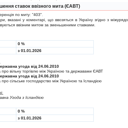
шення ставок ввізного мита (ЄАВТ)
енція по миту:
"403"
.
 вказані у коментарі, що ввозяться в Україну згiдно з мiжуря
вуються ввізним митом за зменьшеними ставками.
0 %
з 01.01.2026
:
Міждержавна угода від 24.06.2010
а про вiльну торгiвлю мiж Україною та державами ЄАВТ
Міждержавна угода від 24.06.2010
 про сiльське господарство мiж Україною та Iсландiєю
і:
вна Угода з Ісландією
0 %
з 01.01.2026