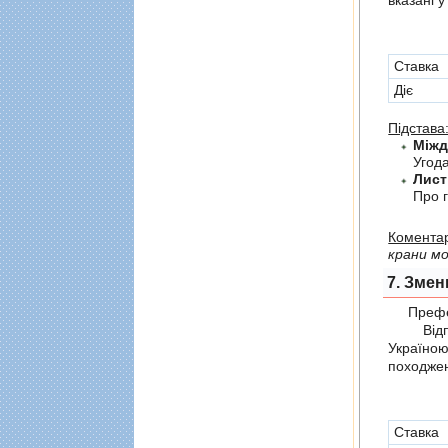
Cтавка
Діє
Підстава
Угода
Лист
Про г
Коментар
крани мо
7. Змен
Префер
Відпов
Україно
походжен
Cтавка