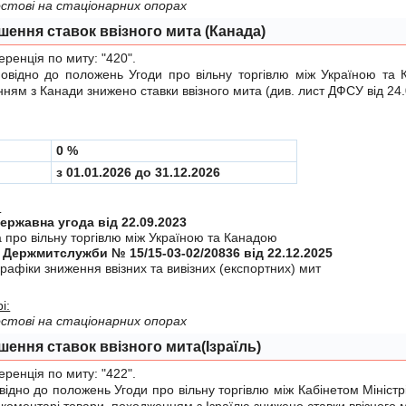
стові на стаціонарних опорах
шення ставок ввізного мита (Канада)
енція по миту:
"420"
.
ідно до положень
Угоди
про вiльну торгiвлю мiж Україною та 
ням з Канади знижено ставки ввізного мита (див.
лист ДФСУ від 24
0 %
з 01.01.2026 до 31.12.2026
:
Міждержавна угода від 22.09.2023
а про вiльну торгiвлю мiж Україною та Канадою
 Держмитслужби № 15/15-03-02/20836 від 22.12.2025
рафiки зниження ввiзних та вивiзних (експортних) мит
і:
стові на стаціонарних опорах
шення ставок ввізного мита(Ізраїль)
енція по миту:
"422"
.
дно до положень
Угоди
про вiльну торгiвлю мiж Кабінетом Міністр
у коментарі товари, походженням з Ізраїлю знижено ставки ввізного 