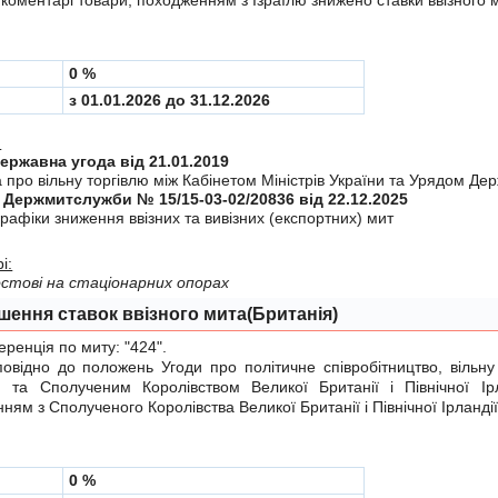
0 %
з 01.01.2026 до 31.12.2026
:
Міждержавна угода від 21.01.2019
 про вiльну торгiвлю мiж Кабiнетом Мiнiстрiв України та Урядом Дер
 Держмитслужби № 15/15-03-02/20836 від 22.12.2025
рафiки зниження ввiзних та вивiзних (експортних) мит
і:
стові на стаціонарних опорах
шення ставок ввізного мита(Британія)
енція по миту:
"424"
.
ідно до положень
Угоди
про політичне співробітництво, вільну
ю та Сполученим Королівством Великої Британії і Північної Ір
ням з Сполученого Королівства Великої Британії і Північної Ірландії
0 %