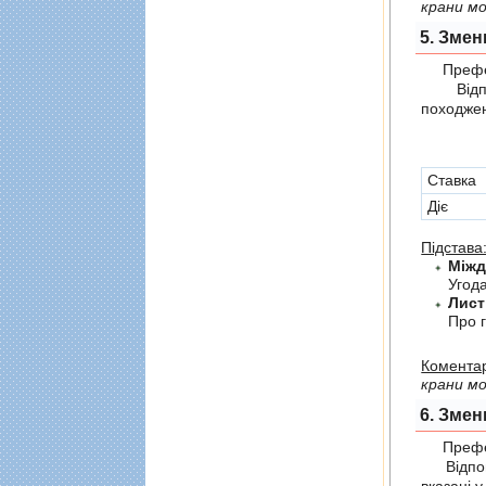
крани мо
5. Змен
Префер
Відпов
походжен
Cтавка
Діє
Підстава
Угод
Лист
Про г
Коментар
крани мо
6. Змен
Префер
Відпові
вказані 