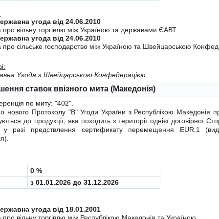
:
Міждержавна угода від 24.06.2010
а про вiльну торгiвлю мiж Україною та державами ЄАВТ
Міждержавна угода від 24.06.2010
а про сiльське господарство мiж Україною та Швейцарською Конфе
і:
авна Угода з Швейцарською Конфедерацiєю
шення ставок ввізного мита (Македонія)
енція по миту:
"402"
.
нового Протоколу "B"
Угоди України з Республікою Македонія пр
уються до продукції, яка походить з території однієї договірної Сто
 у разі предствлення сертификату перемещення EUR.1 (вид
я).
0 %
з 01.01.2026 до 31.12.2026
:
Міждержавна угода від 18.01.2001
 про вiльну торгiвлю мiж Республiкою Македонiя та Україною