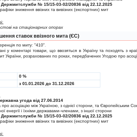
 Держмитслужби № 15/15-03-02/20836 від 22.12.2025
рафiки зниження ввiзних та вивiзних (експортних) мит
і:
стові на стаціонарних опорах
шення ставок ввізного мита (ЄС)
енція по миту:
"410"
.
у коментарі товари, що ввозяться в Україну та походять з краї
мит України, розрахованих по роках, передбачених
Угодою
про асоці
0 %
з 01.01.2026 до 31.12.2026
:
Міждержавна угода від 27.06.2014
а про асоцiацiю мiж Україною, з однiєї сторони, та Європейським С
ої енергiї i їхнiми державами-членами, з iншої сторони
 Держмитслужби № 15/15-03-02/20836 від 22.12.2025
рафiки зниження ввiзних та вивiзних (експортних) мит
і: