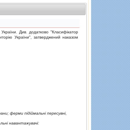
раїни. Див. додатково "Класифiкатор
риторiю України", затверджений
наказом
рани; ферми пiдiймальнi пересувнi,
вi, портальнi, ферми пiдiймальнi пересувнi та портальнi навантажувачi: