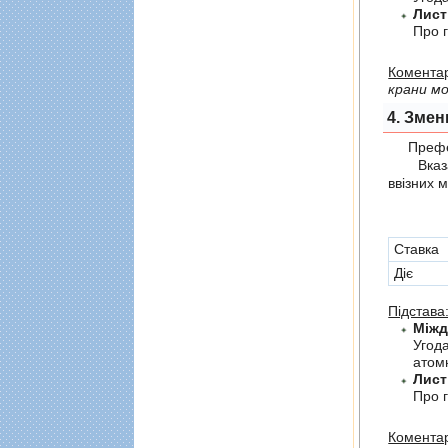
Лист
Про г
Коментар
крани мо
4. Змен
Префер
Вказані 
ввізних 
Cтавка
Діє
Підстава
Угод
атомн
Лист
Про г
Коментар