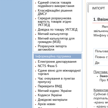
Єдиний список товарів
подвійного використання
ІМПОРТ
Класифікаційні рішення
ДМСУ
Середня розрахункова
1. Ввіз
вартість товарів згідно
УКТЗЕД
Являє с
Довідка по товару УКТЗЕД
звiльнен
Митний калькулятор
Мінфіну 
Митний калькулятор для
громадян (М16)
Розрахунок імпорта
автомобіля
Пільгов
Інформаційна підтримка
Повна с
Електронне декларування
Діє
NCTS Фаза 5
Єдине вікно для міжнародної
Підстава
торгівлі
Зако
Час очікування в пунктах
Про 
пропуску
Перевірити ВМД
Коментар
Митний кодекс України
Судновi 
Кодекси України
портальн
Довідкові матеріали
Архів новин
- -крани