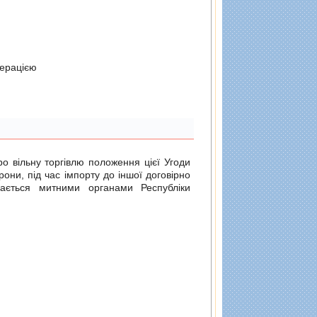
дерацiєю
о вільну торгівлю
положення цієї Угоди
рони, під час імпорту до іншої договірно
ається митними органами Республіки