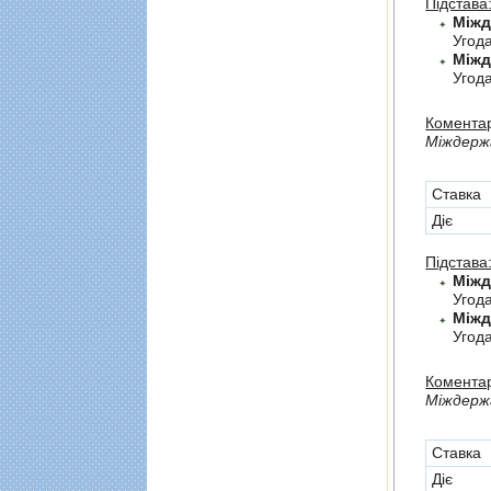
Підстава
Угод
Угода
Коментар
Мiждержа
Cтавка
Діє
Підстава
Угод
Угод
Коментар
Мiждерж
Cтавка
Діє