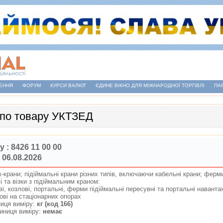
ЕННЯ
ФОРУМ
КУРСИ ВАЛЮТ
ЄДИНЕ ВІКНО ДЛЯ МІЖНАРОДНОЇ ТОРГІВЛІ
ПА
 по товару УКТЗЕД
у :
8426 11 00 00
 06.08.2026
-крани; пiдiймальнi крани рiзних типiв, включаючи кабельнi крани; ферми
 та вiзки з пiдiймальним краном:
вi, козловi, портальнi, ферми пiдiймальнi пересувнi та портальнi навант
товi на стацiонарних опорах
иця виміру:
кг (код 166)
иниця виміру:
немає