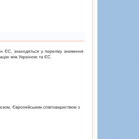
н ЄС, знаходяться у переліку зниження
ацію між Україною та ЄС.
оюзом, Європейським спiвтовариством з