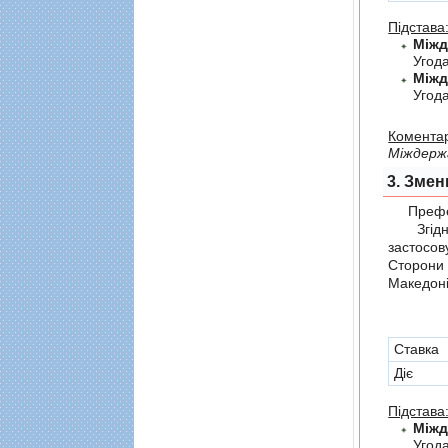
Підстава
Угод
Угод
Коментар
Мiждерж
3. Змен
Префер
Згідно 
застосов
Сторони
Македоні
Cтавка
Діє
Підстава
Угода