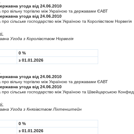
:
Міждержавна угода від 24.06.2010
а про вiльну торгiвлю мiж Україною та державами ЄАВТ
Міждержавна угода від 24.06.2010
 про сiльське господарство мiж Україною та Королiвством Норвегiя
і:
вна Угода з Королiвством Норвегія
0 %
з 01.01.2026
:
Міждержавна угода від 24.06.2010
а про вiльну торгiвлю мiж Україною та державами ЄАВТ
Міждержавна угода від 24.06.2010
а про сiльське господарство мiж Україною та Швейцарською Конфе
і:
авна Угода з Князiвством Лiхтенштейн
0 %
з 01.01.2026