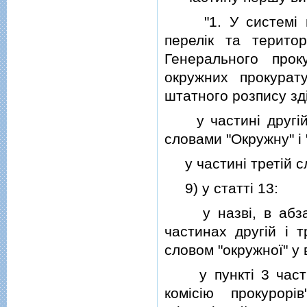
"1. У системi про
перелiк та терито
Генерального проку
окружних прокурату
штатного розпису з
у частинi другiй сл
словами "Окружну" i 
у частинi третiй сл
9) у статтi 13:
у назвi, в абзацi
частинах другiй i т
словом "окружної" у 
у пунктi 3 частин
комiсiю прокурорi