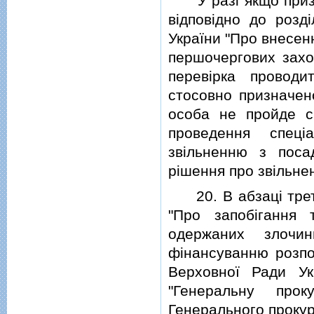
"У разi якщо призн
вiдповiдно до роздi
України "Про внесен
першочергових заход
перевiрка провод
стосовно призначен
особа не пройде с
проведення спецi
звiльненню з пос
рiшення про звiльне
20. В абзацi треть
"Про запобiгання т
одержаних злочи
фiнансуванню розпо
Верховної Ради Ук
"Генеральну прок
Генерального прокур