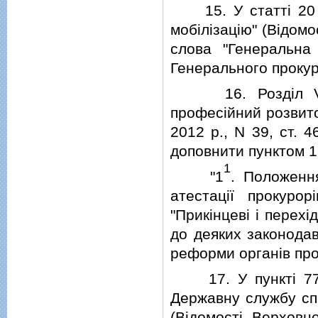
15. У статтi 20 За
мобiлiзацiю" (Вiдомо
слова "Генеральна
Генерального прокур
16. Роздiл V "Пр
професiйний розвито
2012 р., N 39, ст. 4
доповнити пунктом 1
1
"1
. Положенн
атестацiї прокурор
"Прикiнцевi i перех
до деяких законодав
реформи органiв про
17. У пунктi 77 
Державну службу спе
(Вiдомостi Верховн