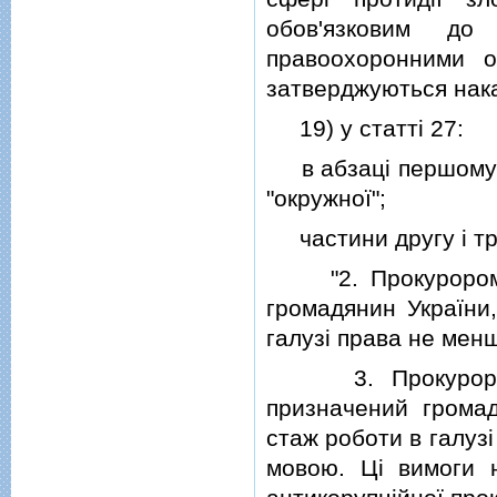
обов'язковим д
правоохоронними о
затверджуються нак
19) у статтi 27:
в абзацi першому ч
"окружної";
частини другу i тре
"2. Прокурором о
громадянин України
галузi права не мен
3. Прокурором О
призначений громад
стаж роботи в галуз
мовою. Цi вимоги 