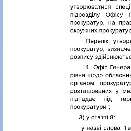
утворюватися спецi
пiдроздiлу Офiсу 
прокуратур, на пра
окружних прокуратур
Перелiк, утворення
прокуратур, визначе
розпису здiйснюють
"4. Офiс Генераль
рiвня щодо обласних
органом прокурат
розташованих у меж
пiдпадає пiд тер
прокуратури";
3) у статтi 8:
у назвi слова "Ген