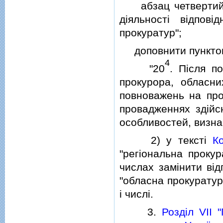
абзац четвертий д
дiяльностi вiдпов
прокуратур";
доповнити пункто
4
"20
. Пiсля п
прокурора, обласни
повноважень на про
провадженнях здiйс
особливостей, визн
2) у текстi
К
"регiональна прокур
числах замiнити вiд
"обласна прокуратура
i числi.
3.
Роздiл VII 