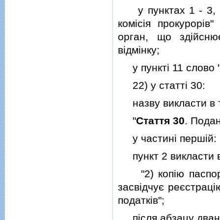
у пунктах 1 - 3, 5 
комiсiя прокурорiв"
орган, що здiйсню
вiдмiнку;
у пунктi 11 слово "
22) у статтi 30:
назву викласти в та
"
Стаття 30
. Пода
у частинi першiй:
пункт 2 викласти в 
"2) копiю паспорт
засвiдчує реєстрацi
податкiв";
пiсля абзацу двана