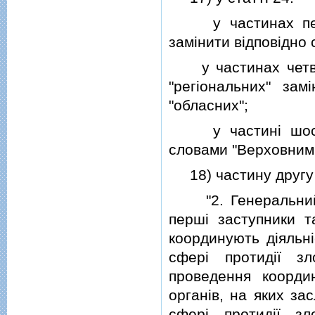
у частинах першiй
замiнити вiдповiдно 
у частинах четверт
"регiональних" зам
"обласних";
у частинi шостiй
словами "Верховним
18) частину другу ст
"2. Генеральний пр
першi заступники та
координують дiяльнi
сферi протидiї з
проведення коорди
органiв, на яких за
сферi протидiї зл