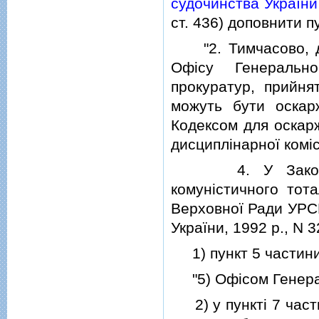
судочинства України
ст. 436) доповнити п
"2. Тимчасово, до 
Офiсу Генерально
прокуратур, прийня
можуть бути оскар
Кодексом для оскарж
дисциплiнарної комiс
4. У Законi Укр
комунiстичного тота
Верховної Ради УРСР,
України, 1992 р., N 32
1) пункт 5 частини 
"5) Офiсом Генерал
2) у пунктi 7 части