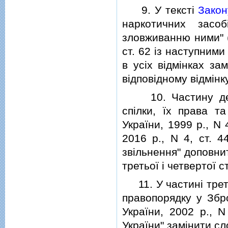
9. У текстi
Закон
наркотичних засо
зловживанню ними" (
ст. 62 iз наступним
в усiх вiдмiнках за
вiдповiдному вiдмiнку
10. Частину дев'я
спiлки, їх права та
України, 1999 р., N 4
2016 р., N 4, ст. 4
звiльнення" доповни
третьої i четвертої с
11. У частинi третi
правопорядку у Збр
України, 2002 р., 
України" замiнити с