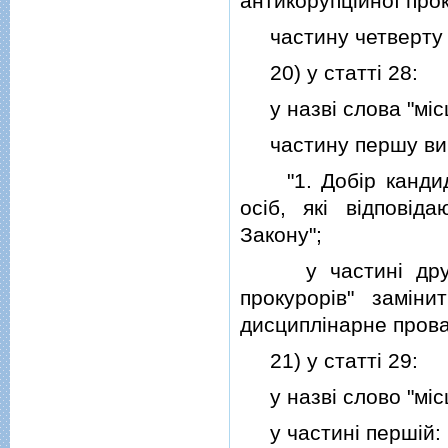
антикорупцiйної про
частину четверту 
20) у статтi 28:
у назвi слова "мiсц
частину першу викла
"1. Добiр кандидат
осiб, якi вiдповi
Закону";
у частинi другiй 
прокурорiв" замiни
дисциплiнарне пров
21) у статтi 29:
у назвi слово "мiсц
у частинi першiй: