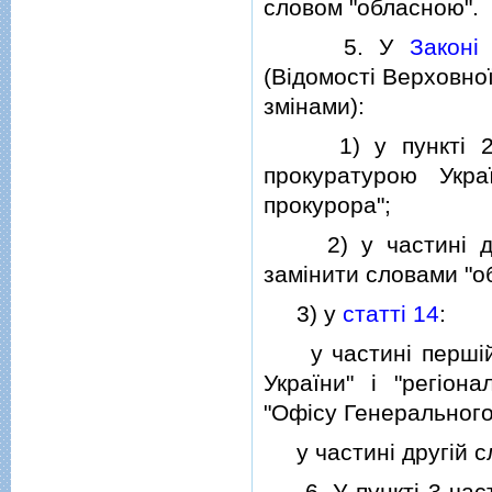
словом "обласною".
5. У
Законi
(Вiдомостi Верховної
змiнами):
1) у пунктi 2 
прокуратурою Укра
прокурора";
2) у частинi д
замiнити словами "о
3) у
статтi 14
:
у частинi першiй с
України" i "регiона
"Офiсу Генерального 
у частинi другiй сл
6. У пунктi 3 части