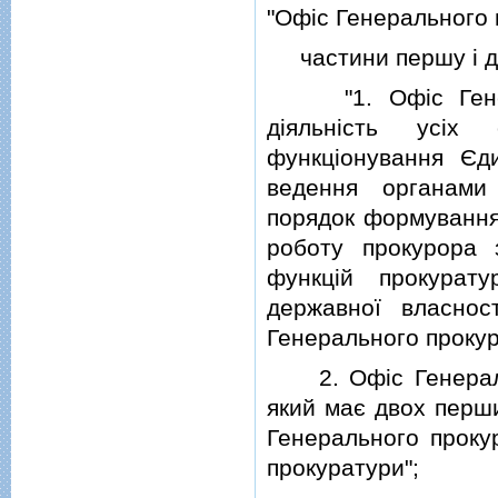
"Офiс Генерального 
частини першу i дру
"1. Офiс Генерал
дiяльнiсть усiх 
функцiонування Єд
ведення органами
порядок формування 
роботу прокурора 
функцiй прокурат
державної власно
Генерального проку
2. Офiс Генеральн
який має двох перши
Генерального прокур
прокуратури";