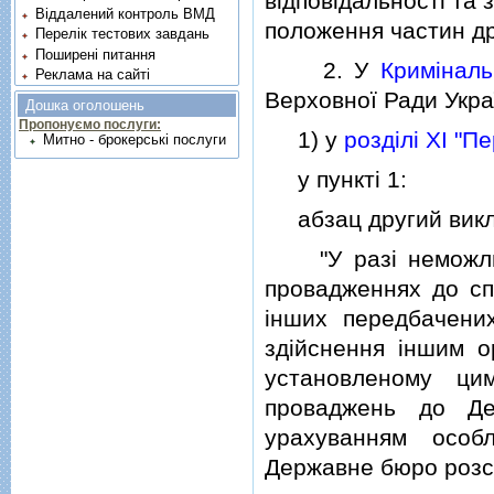
вiдповiдальностi та
Віддалений контроль ВМД
положення частин дру
Перелік тестових завдань
Поширені питання
2. У
Кримiналь
Реклама на сайті
Верховної Ради Україн
Дошка оголошень
Пропонуємо послуги:
1) у
роздiлi XI "П
Митно - брокерські послуги
у пунктi 1:
абзац другий виклас
"У разi неможливо
провадженнях до спл
iнших передбачени
здiйснення iншим о
установленому ци
проваджень до Де
урахуванням особ
Державне бюро розс