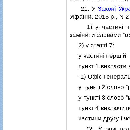
21. У
Законi Укр
України, 2015 р., N 2
1) у частинi трет
замiнити словами "о
2) у статтi 7:
у частинi першiй:
пункт 1 викласти в 
"1) Офiс Генеральн
у пунктi 2 слово "ре
у пунктi 3 слово "мi
пункт 4 виключити
частини другу i чет
"2. У разi потре