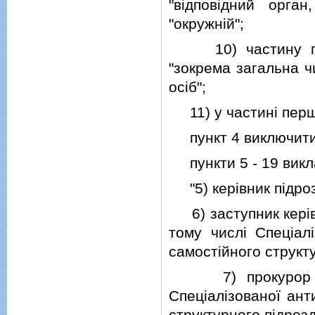
"вiдповiдний орга
"окружнiй";
10) частину перш
"зокрема загальна ч
осiб";
11) у частинi першi
пункт 4 виключити
пункти 5 - 19 виклас
"5) керiвник пiдроз
6) заступник керiвн
тому числi Спецiал
самостiйного структ
7) прокурор Офi
Спецiалiзованої ант
структурного пiдроз