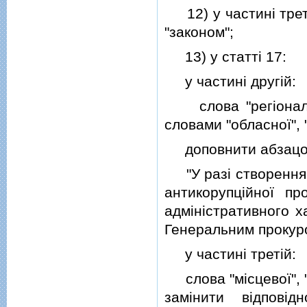
12) у частинi третi
"законом";
13) у статтi 17:
у частинi другiй:
слова "регiональної
словами "обласної", 
доповнити абзацом 
"У разi створення с
антикорупцiйної пр
адмiнiстративного х
Генеральним прокур
у частинi третiй:
слова "мiсцевої", "
замiнити вiдповiд