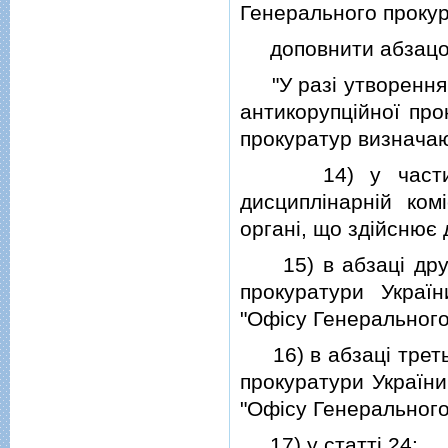
Генерального прокур
доповнити абзацом 
"У разi утворення с
антикорупцiйної про
прокуратур визнача
14) у частинi че
дисциплiнарнiй комi
органi, що здiйснює
15) в абзацi друго
прокуратури Україн
"Офiсу Генерального
16) в абзацi третьо
прокуратури України
"Офiсу Генерального
17) у статтi 24: