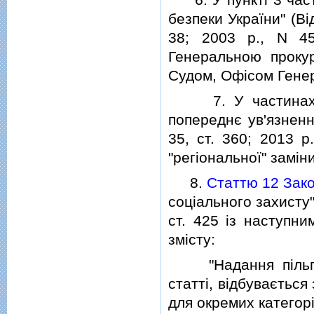
безпеки України" (Вi
38; 2003 р., N 45
Генеральною проку
Судом, Офiсом Генер
7. У частинах п'я
попереднє ув'язненн
35, ст. 360; 2013 р
"регiональної" замiн
8.
Статтю 12 Зако
соцiального захисту"
ст. 425 iз наступн
змiсту:
"Надання пiльг, п
статтi, вiдбуваєтьс
для окремих категорi