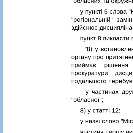
"обласних та окружн
у пунктi 5 слова "К
"регiональнiй" замi
здiйснює дисциплiна
пункт 8 викласти в 
"8) у встановленом
органу про притягне
приймає рiшення
прокуратури дисц
подальшого перебува
у частинах другiй 
"обласної";
8) у статтi 12:
у назвi слово "Мiсц
частину першу викла