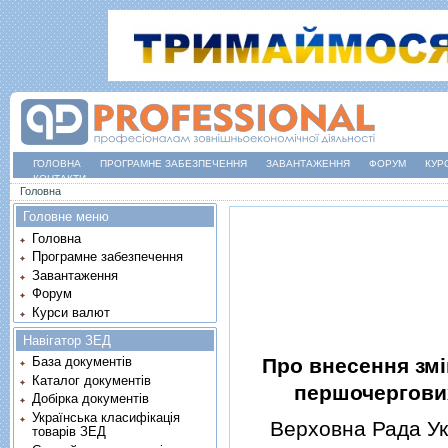
ГОЛОВНА
ПРОГРАМНЕ ЗАБЕЗПЕЧЕННЯ
ЗАВАНТАЖЕННЯ
ФОРУМ
КУР
КОНТАКТИ
Ви є тут
Головна
Головне меню
Головна
Програмне забезпечення
Завантаження
Форум
Курси валют
Навігатор ЗЕД
Про внесення змi
База документів
Каталог документів
першочергових
Добірка документів
Українська класифікація
Верховна Рада Укр
товарів ЗЕД