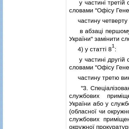
у частинi третiй сл
словами "Офiсу Гене
частину четверту 
в абзацi першому ч
України" замiнити с
1
4) у статтi 8
:
у частинi другiй сл
словами "Офiсу Гене
частину третю викла
"3. Спецiалiзована
службових примiщ
України або у служ
(обласної чи окружн
службових примiще
окружної прокуратури