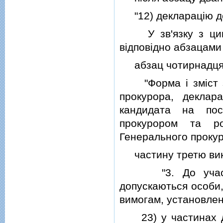
"12) декларацiю доб
У зв'язку з цим 
вiдповiдно абзацами
абзац чотирнадцятий
"Форма i змiст за
прокурора, деклара
кандидата на пос
прокурором та ро
Генерального прокур
частину третю викла
"3. До участi в
допускаються особи, 
вимогам, установлен
23) у частинах друг