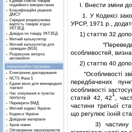
Єдиний список товарів
I. Внести змiни до 
подвійного використання
Класифікаційні рішення
1. У Кодексi закон
ДМСУ
Середня розрахункова
УРСР, 1971 р., додато
вартість товарів згідно
УКТЗЕД
1) статтю 32 доповн
Довідка по товару УКТЗЕД
Митний калькулятор
"Переведення п
Митний калькулятор для
громадян (М16)
особливостей, визна
Розрахунок імпорта
автомобіля
2) статтю 40 доповн
Інформаційна підтримка
"Особливостi звiль
Електронне декларування
NCTS Фаза 5
передбачених пун
Єдине вікно для міжнародної
торгівлі
особливостi застосу
Час очікування в пунктах
1
статей 42, 42
, час
пропуску
Перевірити ВМД
частини третьої ста
Митний кодекс України
що регулює їхнiй ста
Кодекси України
Довідкові матеріали
3) частину дев'я
Архів новин
Обговорення законопроектів