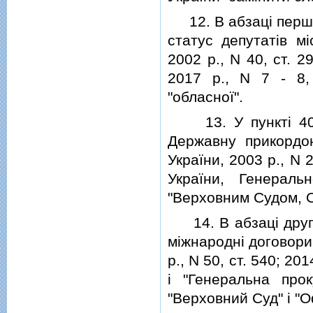
12. В абзацi першом
статус депутатiв мi
2002 р., N 40, ст. 29
2017 р., N 7 - 8, 
"обласної".
13. У пунктi 40 
Державну прикордон
України, 2003 р., N 
України, Генераль
"Верховним Судом, 
14. В абзацi друго
мiжнароднi договори
р., N 50, ст. 540; 20
i "Генеральна прок
"Верховний Суд" i "