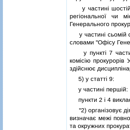
у частинi шостiй с
регiональної чи м
Генерального прокур
у частинi сьомiй сл
словами "Офiсу Гене
у пунктi 7 частини
комiсiю прокурорiв 
здiйснює дисциплiна
5) у статтi 9:
у частинi першiй:
пункти 2 i 4 викласт
"2) органiзовує дiя
визначає межi повн
та окружних прокура