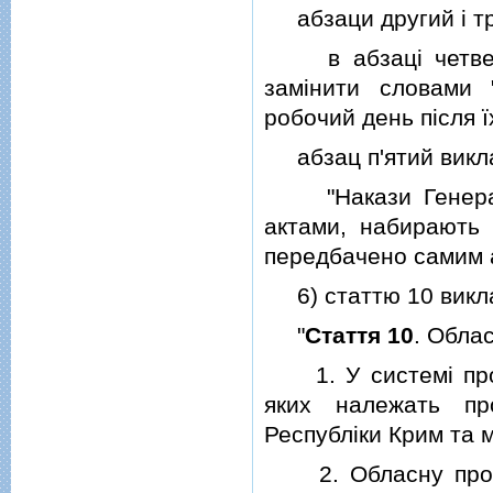
абзаци другий i тр
в абзацi четверто
замiнити словами 
робочий день пiсля ї
абзац п'ятий виклас
"Накази Генераль
актами, набирають 
передбачено самим а
6) статтю 10 виклас
"
Стаття 10
. Обла
1. У системi проку
яких належать пр
Республiки Крим та м
2. Обласну прокур