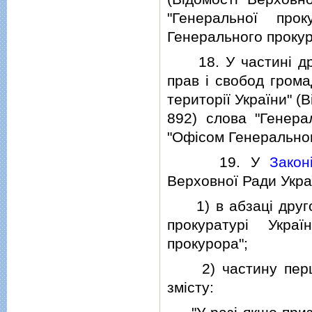
"Генеральної про
Генерального прокур
18. У частинi дру
прав i свобод гром
територiї України" (В
892) слова "Генера
"Офiсом Генеральног
19. У
Закон
Верховної Ради Україн
1) в абзацi другом
прокуратурi Укра
прокурора";
2) частину першу 
змiсту: