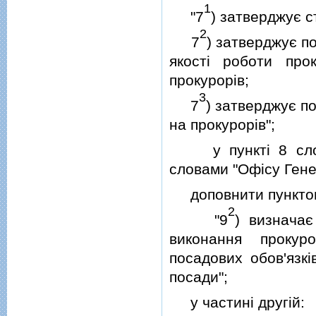
1
"7
) затверджує с
2
7
) затверджує п
якостi роботи про
прокурорiв;
3
7
) затверджує п
на прокурорiв";
у пунктi 8 слова 
словами "Офiсу Гене
доповнити пункто
2
"9
) визнача
виконання прокур
посадових обов'язкi
посади";
у частинi другiй: