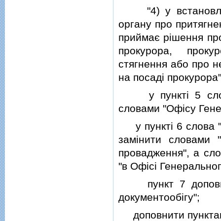
"4) у встановлено
органу про притягне
приймає рiшення пр
прокурора, проку
стягнення або про н
на посадi прокурора"
у пунктi 5 слова 
словами "Офiсу Гене
у пунктi 6 слова "К
замiнити словами "
провадження", а сло
"в Офiсi Генеральног
пункт 7 доповнит
документообiгу";
доповнити пункта