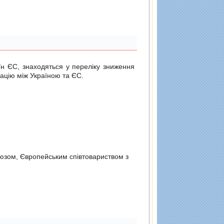
н ЄС, знаходяться у переліку зниження
ацію між Україною та ЄС.
оюзом, Європейським спiвтовариством з