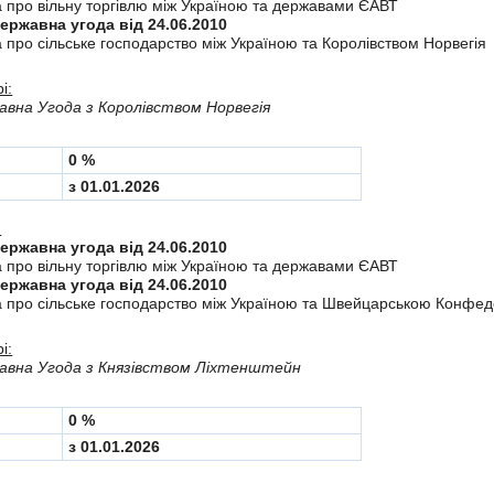
а про вiльну торгiвлю мiж Україною та державами ЄАВТ
Міждержавна угода від 24.06.2010
 про сiльське господарство мiж Україною та Королiвством Норвегiя
і:
вна Угода з Королiвством Норвегія
0 %
з 01.01.2026
:
Міждержавна угода від 24.06.2010
а про вiльну торгiвлю мiж Україною та державами ЄАВТ
Міждержавна угода від 24.06.2010
а про сiльське господарство мiж Україною та Швейцарською Конфе
і:
авна Угода з Князiвством Лiхтенштейн
0 %
з 01.01.2026
: