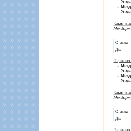
Угод
Угода
Коментар
Мiждержа
Cтавка
Діє
Підстава
Угод
Угод
Коментар
Мiждерж
Cтавка
Діє
Підстава