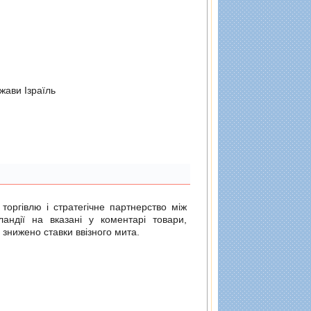
жави Iзраїль
 торгівлю і стратегічне партнерство між
ландії на вказані у коментарі товари,
 знижено ставки ввізного мита.