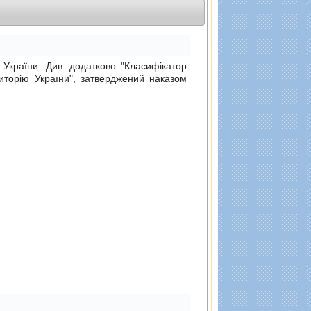
раїни. Див. додатково "Класифiкатор
риторiю України", затверджений
наказом