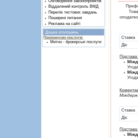
Обговорення законопроектів
Префер
Віддалений контроль ВМД
Товари,
Перелік тестових завдань
оподатко
Поширені питання
Реклама на сайті
Дошка оголошень
Cтавка
Пропонуємо послуги:
Митно - брокерські послуги
Діє
Підстава
Угод
Угода
Коментар
Мiждержа
Cтавка
Діє
Підстава