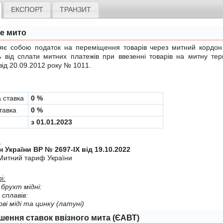
ЕКСПОРТ
ТРАНЗИТ
не мито
обою податок на переміщення товарів через митний кордон Ук
ь вiд сплати митних платежiв при ввезеннi товарiв на митну те
від 20.09.2012 року № 1011
.
а ставка
0 %
тавка
0 %
з 01.01.2023
:
н України ВР № 2697-IX від 19.10.2022
Митний тариф України
і:
 брухт мiднi:
 сплавiв:
овi мiдi та цинку (латунi)
шення ставок ввізного мита (ЄАВТ)