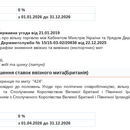
0 %
з 01.01.2026 до 31.12.2026
:
Міждержавна угода від 21.01.2019
 про вiльну торгiвлю мiж Кабiнетом Мiнiстрiв України та Урядом Дер
 Держмитслужби № 15/15-03-02/20836 від 22.12.2025
рафiки зниження ввiзних та вивiзних (експортних) мит
і:
і міді та цинку (латуні)
шення ставок ввізного мита(Британія)
енція по миту:
"424"
.
ідно до положень
Угоди
про політичне співробітництво, вільну
ю та Сполученим Королівством Великої Британії і Північної Ір
ням з Сполученого Королівства Великої Британії і Північної Ірландії
0 %
з 01.04.2026 до 31.12.2026