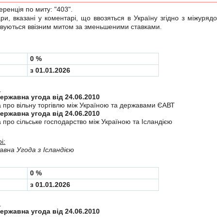
енція по миту:
"403"
.
 вказані у коментарі, що ввозяться в Україну згiдно з мiжуря
вуються ввізним митом за зменьшеними ставками.
0 %
з 01.01.2026
:
Міждержавна угода від 24.06.2010
а про вiльну торгiвлю мiж Україною та державами ЄАВТ
Міждержавна угода від 24.06.2010
 про сiльське господарство мiж Україною та Iсландiєю
і:
вна Угода з Ісландією
0 %
з 01.01.2026
:
Міждержавна угода від 24.06.2010