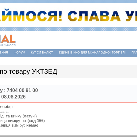
ЕННЯ
ФОРУМ
КУРСИ ВАЛЮТ
ЄДИНЕ ВІКНО ДЛЯ МІЖНАРОДНОЇ ТОРГІВЛІ
ПА
 по товару УКТЗЕД
у :
7404 00 91 00
 08.08.2026
хт мiднi:
лавiв:
мiдi та цинку (латунi)
иця виміру:
кг (код 166)
иниця виміру:
немає