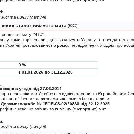
і:
і міді та цинку (латуні)
шення ставок ввізного мита (ЄС)
енція по миту:
"410"
.
у коментарі товари, що ввозяться в Україну та походять з краї
мит України, розрахованих по роках, передбачених
Угодою
про асоці
0 %
з 01.01.2026 до 31.12.2026
:
Міждержавна угода від 27.06.2014
а про асоцiацiю мiж Україною, з однiєї сторони, та Європейським С
ої енергiї i їхнiми державами-членами, з iншої сторони
 Держмитслужби № 15/15-03-02/20836 від 22.12.2025
рафiки зниження ввiзних та вивiзних (експортних) мит
і:
і міді та цинку (латуні)