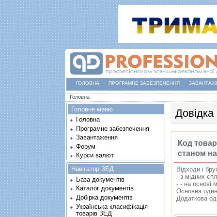
ГОЛОВНА
ПРОГРАМНЕ ЗАБЕЗПЕЧЕННЯ
ЗАВАНТАЖ
Ви є тут
Головна
Головне меню
Довідка
Головна
Програмне забезпечення
Завантаження
Код товар
Форум
станом на
Курси валют
Навігатор ЗЕД
Вiдходи i бру
- з мiдних сп
База документів
- - на основi 
Каталог документів
Основна один
Добірка документів
Додаткова од
Українська класифікація
товарів ЗЕД