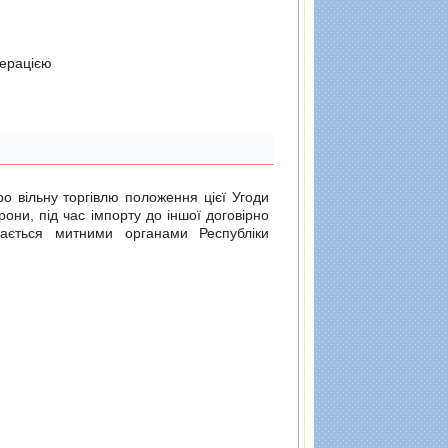
дерацiєю
о вільну торгівлю
положення цієї Угоди
рони, під час імпорту до іншої договірно
ається митними органами Республіки