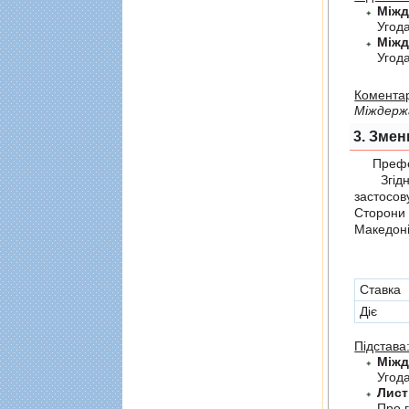
Угод
Угод
Коментар
Мiждерж
3. Змен
Префер
Згідно 
застосов
Сторони
Македоні
Cтавка
Діє
Підстава
Угода
Лист
Про г