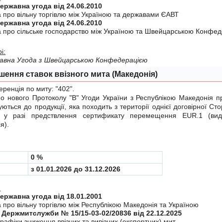
Міждержавна угода від 24.06.2010
а про вiльну торгiвлю мiж Україною та державами ЄАВТ
Міждержавна угода від 24.06.2010
а про сiльське господарство мiж Україною та Швейцарською Конфе
і:
авна Угода з Швейцарською Конфедерацiєю
шення ставок ввізного мита (Македонія)
енція по миту:
"402"
.
нового Протоколу "B"
Угоди України з Республікою Македонія пр
уються до продукції, яка походить з території однієї договірної Сто
 у разі предствлення сертификату перемещення EUR.1 (вид
я).
0 %
з 01.01.2026 до 31.12.2026
:
Міждержавна угода від 18.01.2001
 про вiльну торгiвлю мiж Республiкою Македонiя та Україною
 Держмитслужби № 15/15-03-02/20836 від 22.12.2025
рафiки зниження ввiзних та вивiзних (експортних) мит