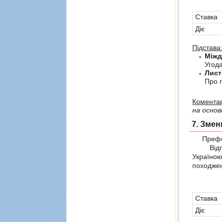
Cтавка
Діє
Підстава
Угода
Лист
Про г
Коментар
на основ
7. Змен
Префер
Відпов
Україно
походжен
Cтавка
Діє