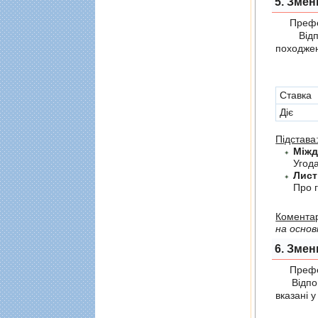
5. Змен
Префер
Відпов
походжен
Cтавка
Діє
Підстава
Угод
Лист
Про г
Коментар
на основ
6. Змен
Префер
Відпові
вказані 