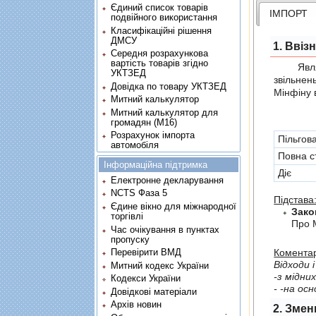
Єдиний список товарів
ІМПОРТ
подвійного використання
Класифікаційні рішення
ДМСУ
1. Ввіз
Середня розрахункова
вартість товарів згідно
Являє с
УКТЗЕД
звiльнен
Довідка по товару УКТЗЕД
Мінфіну 
Митний калькулятор
Митний калькулятор для
громадян (М16)
Розрахунок імпорта
Пільгов
автомобіля
Повна с
Інформаційна підтримка
Діє
Електронне декларування
NCTS Фаза 5
Підстава
Єдине вікно для міжнародної
Зако
торгівлі
Про 
Час очікування в пунктах
пропуску
Коментар
Перевірити ВМД
Вiдходи i
Митний кодекс України
-з мiдних
Кодекси України
- -на осн
Довідкові матеріали
Архів новин
2. Змен