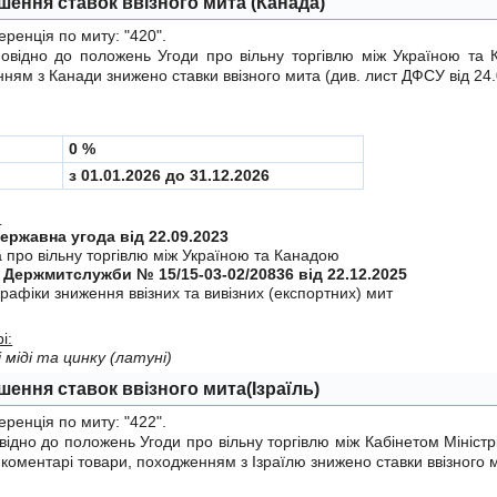
шення ставок ввізного мита (Канада)
енція по миту:
"420"
.
ідно до положень
Угоди
про вiльну торгiвлю мiж Україною та 
ням з Канади знижено ставки ввізного мита (див.
лист ДФСУ від 24
0 %
з 01.01.2026 до 31.12.2026
:
Міждержавна угода від 22.09.2023
а про вiльну торгiвлю мiж Україною та Канадою
 Держмитслужби № 15/15-03-02/20836 від 22.12.2025
рафiки зниження ввiзних та вивiзних (експортних) мит
і:
і міді та цинку (латуні)
шення ставок ввізного мита(Ізраїль)
енція по миту:
"422"
.
дно до положень
Угоди
про вiльну торгiвлю мiж Кабінетом Міністр
у коментарі товари, походженням з Ізраїлю знижено ставки ввізного 