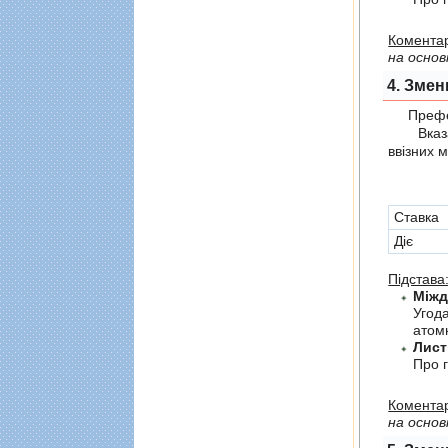
Коментар
на основ
4. Змен
Префер
Вказані 
ввізних 
Cтавка
Діє
Підстава
Угод
атомн
Лист
Про г
Коментар
на основ